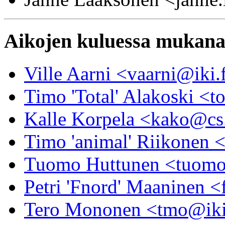
Aikojen kuluessa mukana o
Ville Aarni <vaarni@iki.
Timo 'Total' Alakoski <to
Kalle Korpela <kako@cs.
Timo 'animal' Riikonen <
Tuomo Huttunen <tuomo
Petri 'Fnord' Maaninen <
Tero Mononen <tmo@iki