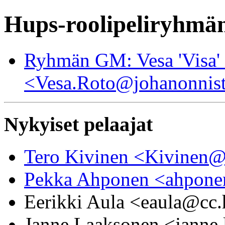
Hups-roolipeliryhmän
Ryhmän GM: Vesa 'Visa'
<Vesa.Roto@johanonnist
Nykyiset pelaajat
Tero Kivinen <Kivinen@i
Pekka Ahponen <ahpone
Eerikki Aula <eaula@cc.
Janne Laaksonen <janne