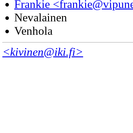
Frankie <frankie@vipune
Nevalainen
Venhola
<kivinen@iki.fi>