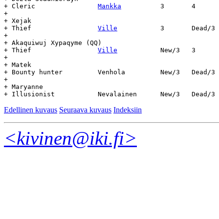
+ Cleric		
Mankka
		3	4	21.2.92	-	-

+

+ Xejak

+ Thief			
Ville
		3	Dead/3	16.6.92	14.6.92	8

+

+ Akaquiwuj Xypaqyme (QQ)

+ Thief			
Ville
		New/3	3	27.6.92	-	-

+

+ Matek

+ Bounty hunter		Venhola		New/3	Dead/3	26.6.92	27.6.92	1

+

+ Maryanne

Edellinen kuvaus
Seuraava kuvaus
Indeksiin
<kivinen@iki.fi>