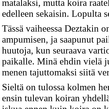
matalaksi, mutta koira raate
edelleen sekaisin. Lopulta s
Tässä vaiheessa Deztakin on
ampumisen, ja saapunut pa
huutoja, kun seuraava vart
paikalle. Minä ehdin vielä
menen tajuttomaksi siitä ve
Sieltä on tulossa kolmen h
ensin tulevan koiran yhdellä
iskua ennen kuin koira on ku