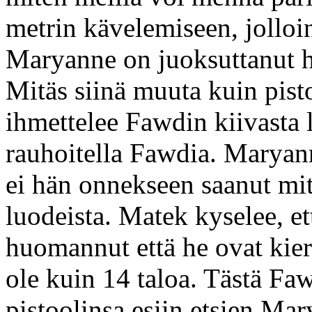
metrin kävelemiseen, jolloi
Maryanne on juoksuttanut hä
Mitäs siinä muuta kuin pisto
ihmettelee Fawdin kiivasta 
rauhoitella Fawdia. Maryan
ei hän onnekseen saanut m
luodeista. Matek kyselee, e
huomannut että he ovat kier
ole kuin 14 taloa. Tästä Fa
pistoolinsa esiin etsien Ma