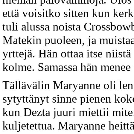
että voisitko sitten kun ker
tuli alussa noista Crossbowb
Matekin puoleen, ja muistaa e
yrttejä. Hän ottaa itse niist
kolme. Samassa hän menee t
Tällävälin Maryanne oli lentä
sytyttänyt sinne pienen koko
kun Dezta juuri miettii mite
kuljetettua. Maryanne heittä