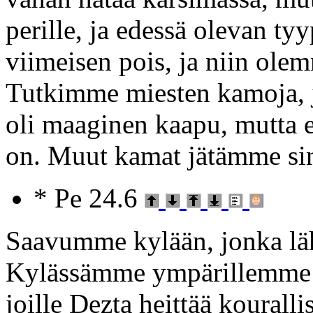
perille, ja edessä olevan ty
viimeisen pois, ja niin olem
Tutkimme miesten kamoja, j
oli maaginen kaapu, mutta en
on. Muut kamat jätämme sin
* Pe 24.6
Saavumme kylään, jonka lähe
Kylässämme ympärillemme ke
joille Dezta heittää kourall