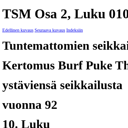
TSM Osa 2, Luku 010
Edellinen kuvaus
Seuraava kuvaus
Indeksiin
Tuntemattomien seikkai
Kertomus Burf Puke Th
ystäviensä seikkailusta
vuonna 92
10. Luku