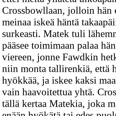
Crossbowllaan, jolloin hän 
meinaa iskeä häntä takaapäi
surkeasti. Matek tuli lähem
pääsee toimimaan palaa hän
viereen, jonne Fawdkin hetke
niin monta tallirenkiä, että
hyökkää, ja iskee kaksi ma
vain haavoitettua yhtä. Cr
tällä kertaa Matekia, joka 
enään hyökätä tai edes puol