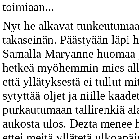
toimiaan...
Nyt he alkavat tunkeutumaan
takaseinän. Päästyään läpi h
Samalla Maryanne huomaa yl
hetkeä myöhemmin mies al
että yllätyksestä ei tullut m
sytyttää oljet ja niille kaad
purkautumaan tallirenkiä al
aukosta ulos. Dezta menee 
ettei meitä yllätetä ulkoap