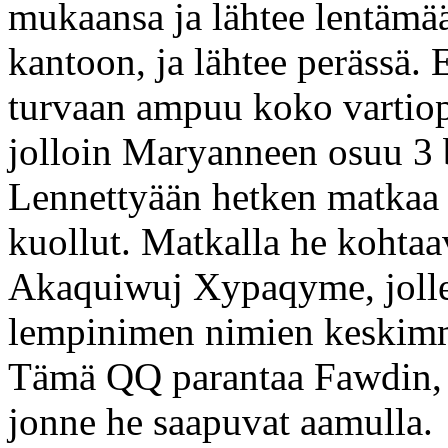
mukaansa ja lähtee lentämä
kantoon, ja lähtee perässä
turvaan ampuu koko vartio
jolloin Maryanneen osuu 3 b
Lennettyään hetken matkaa
kuollut. Matkalla he kohtaa
Akaquiwuj Xypaqyme, jol
lempinimen nimien keskimm
Tämä QQ parantaa Fawdin, ja
jonne he saapuvat aamulla.