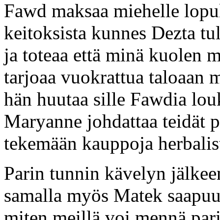
Fawd maksaa miehelle lopult
keitoksista kunnes Dezta tul
ja toteaa että minä kuolen
tarjoaa vuokrattua taloaan m
hän huutaa sille Fawdia louk
Maryanne johdattaa teidät pe
tekemään kauppoja herbalis
Parin tunnin kävelyn jälkeen
samalla myös Matek saapuu 
miten meillä voi mennä pa