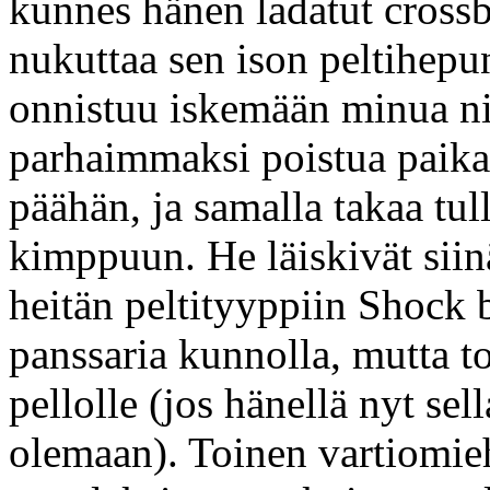
kunnes hänen ladatut cross
nukuttaa sen ison peltihepu
onnistuu iskemään minua nii
parhaimmaksi poistua paika
päähän, ja samalla takaa tu
kimppuun. He läiskivät siin
heitän peltityyppiin Shock 
panssaria kunnolla, mutta to
pellolle (jos hänellä nyt sel
olemaan). Toinen vartiomieh