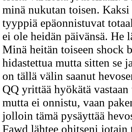
minä nukutan toisen. Kaks
tyyppiä epäonnistuvat totaal
ei ole heidän päivänsä. He l
Minä heitän toiseen shock bo
hidastettua mutta sitten se
on tällä välin saanut hevose
QQ yrittää hyökätä vastaan
mutta ei onnistu, vaan pake
jolloin tämä pysäyttää hev
Fawd lähtee ohitseni jotain