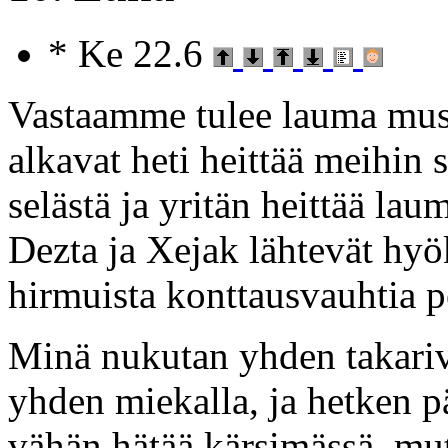
* Ke 22.6
Vastaamme tulee lauma musta
alkavat heti heittää meihin
selästä ja yritän heittää la
Dezta ja Xejak lähtevät hy
hirmuista konttausvauhtia p
Minä nukutan yhden takarivi
yhden miekalla, ja hetken p
vähän hätää kärsimässä, mutt