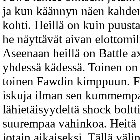
ja kun käännyn näen kahde
kohti. Heillä on kuin puusta
he näyttävät aivan elottomilt
Aseenaan heillä on Battle ax
yhdessä kädessä. Toinen o
toinen Fawdin kimppuun. Fa
iskuja ilman sen kummempa
lähietäisyydeltä shock boltt
suurempaa vahinkoa. Heitä p
jotain aikaiseksi. Tällä väl