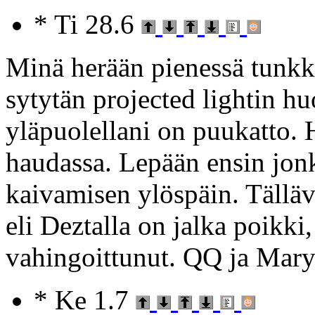
* Ti 28.6
Minä herään pienessä tunkk
sytytän projected lightin hu
yläpuolellani on puukatto. 
haudassa. Lepään ensin jonki
kaivamisen ylöspäin. Tälläv
eli Deztalla on jalka poikk
vahingoittunut. QQ ja Mary
* Ke 1.7