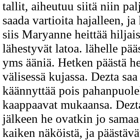
tallit, aiheutuu siitä niin p
saada vartioita hajalleen, j
siis Maryanne heittää hiljais
lähestyvät latoa. lähelle pä
yms ääniä. Hetken päästä h
välisessä kujassa. Dezta saa
käännyttää pois pahanpuolelt
kaappaavat mukaansa. Dezta 
jälkeen he ovatkin jo samaa 
kaiken näköistä, ja päästävä