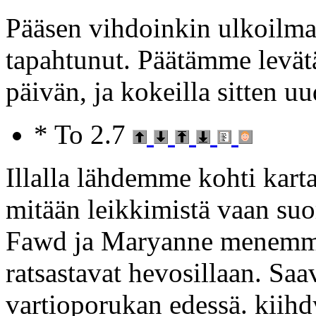
Pääsen vihdoinkin ulkoilma
tapahtunut. Päätämme levät
päivän, ja kokeilla sitten uu
* To 2.7
Illalla lähdemme kohti kart
mitään leikkimistä vaan su
Fawd ja Maryanne menemme
ratsastavat hevosillaan. Sa
vartioporukan edessä. kiih