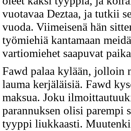
oleet kaksi tyyppiä, ja koir
vuotavaa Deztaa, ja tutkii s
vuoda. Viimeisenä hän sitte
työmiehiä kantamaan meidät
vartiomiehet saapuvat paika
Fawd palaa kylään, jolloin 
lauma kerjäläisiä. Fawd kyse
maksua. Joku ilmoittautuuki
parannuksen olisi parempi 
tyyppi liukkaasti. Muutenki