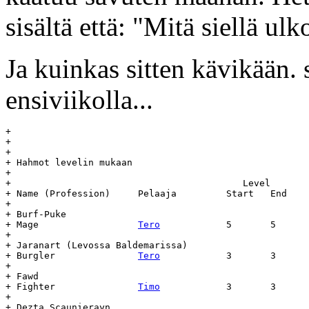
sisältä että: "Mitä siellä ul
Ja kuinkas sitten kävikään. 
ensiviikolla...
+

+

+

+ Hahmot levelin mukaan

+

+					   Level	   Day		Age 

+ Name (Profession)	Pelaaja		Start	End	Start	End

+

+ Burf-Puke

+ Mage			
Tero
		5	5	24.3.91	-	-

+

+ Jaranart (Levossa Baldemarissa)

+ Burgler		
Tero
		3	3	5.5.92	-	-

+

+ Fawd

+ Fighter		
Timo
		3	3	25.4.92	-	-

+

+ Dezta Scaunierayn
