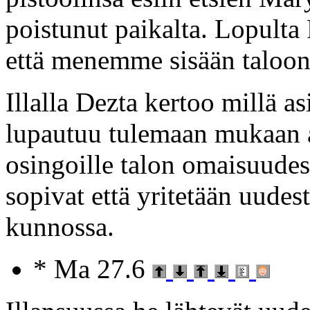
poistunut paikalta. Lopult
että menemme sisään taloon (
Illalla Dezta kertoo millä a
lupautuu tulemaan mukaan a
osingoille talon omaisuudest
sopivat että yritetään uude
kunnossa.
* Ma 27.6