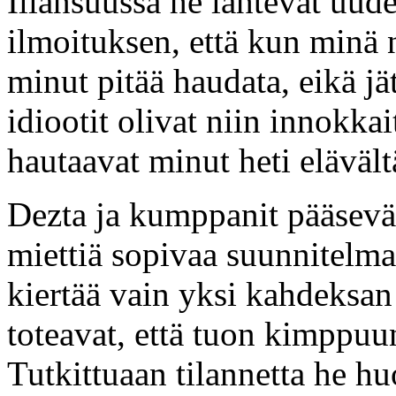
Illansuussa he lähtevät uude
ilmoituksen, että kun minä 
minut pitää haudata, eikä j
idiootit olivat niin innokka
hautaavat minut heti elävält
Dezta ja kumppanit pääsevät
miettiä sopivaa suunnitelma
kiertää vain yksi kahdeksan
toteavat, että tuon kimppuu
Tutkittuaan tilannetta he hu