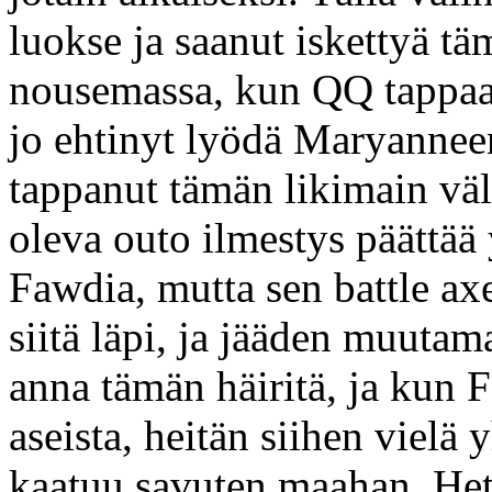
luokse ja saanut iskettyä tä
nousemassa, kun QQ tappaa 
jo ehtinyt lyödä Maryanneen
tappanut tämän likimain väl
oleva outo ilmestys päättää
Fawdia, mutta sen battle ax
siitä läpi, ja jääden muutam
anna tämän häiritä, ja kun F
aseista, heitän siihen vielä 
kaatuu savuten maahan. He