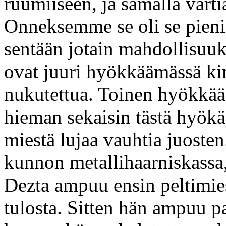
ruumiiseen, ja samalla vart
Onneksemme se oli se pienin
sentään jotain mahdollisuuks
ovat juuri hyökkäämässä k
nukutettua. Toinen hyökkä
hieman sekaisin tästä hyökä
miestä lujaa vauhtia juoste
kunnon metallihaarniskassa, 
Dezta ampuu ensin peltimie
tulosta. Sitten hän ampuu par