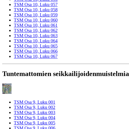
TSM Osa 10, Luku 057
TSM Osa 10, Luku 058
TSM Osa 10, Luku 059
TSM Osa 10, Luku 060
TSM Osa 10, Luku 061
TSM Osa 10, Luku 062
TSM Osa 10, Luku 063
TSM Osa 10, Luku 064
TSM Osa 10, Luku 065
TSM Osa 10, Luku 066
TSM Osa 10, Luku 067
Tuntemattomien seikkailijoidenmuistelmia,
TSM Osa 9, Luku 001
TSM Osa 9, Luku 002
TSM Osa 9, Luku 003
TSM Osa 9, Luku 004
TSM Osa 9, Luku 005
TSM Osa 9, Luku 006