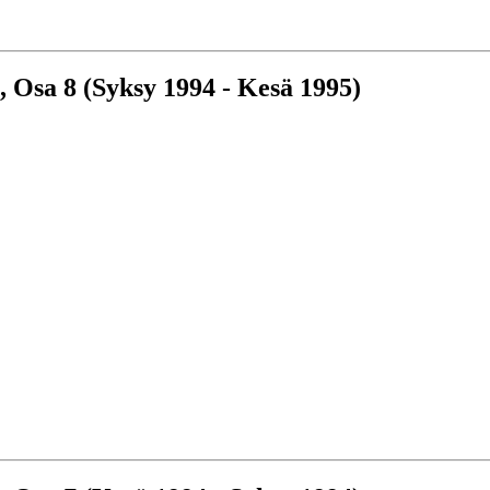
 Osa 8 (Syksy 1994 - Kesä 1995)