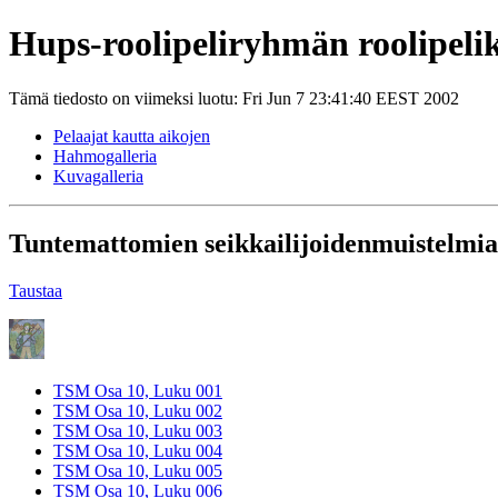
Hups-roolipeliryhmän roolipeli
Tämä tiedosto on viimeksi luotu: Fri Jun 7 23:41:40 EEST 2002
Pelaajat kautta aikojen
Hahmogalleria
Kuvagalleria
Tuntemattomien seikkailijoidenmuistelmia,
Taustaa
TSM Osa 10, Luku 001
TSM Osa 10, Luku 002
TSM Osa 10, Luku 003
TSM Osa 10, Luku 004
TSM Osa 10, Luku 005
TSM Osa 10, Luku 006