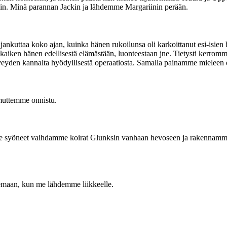
päin. Minä parannan Jackin ja lähdemme Margariinin perään.
nkuttaa koko ajan, kuinka hänen rukoilunsa oli karkoittanut esi-isien
kaiken hänen edellisestä elämästään, luonteestaan jne. Tietysti kerromme
veyden kannalta hyödyllisestä operaatiosta. Samalla painamme mieleen 
muttemme onnistu.
 syöneet vaihdamme koirat Glunksin vanhaan hevoseen ja rakennamme
emaan, kun me lähdemme liikkeelle.