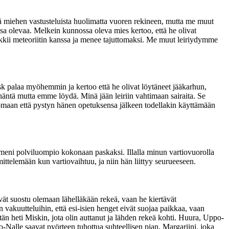
 miehen vastusteluista huolimatta vuoren rekineen, mutta me muut
a olevaa. Melkein kunnossa oleva mies kertoo, että he olivat
 leikkii meteoriitin kanssa ja menee tajuttomaksi. Me muut leiriydymme
k palaa myöhemmin ja kertoo että he olivat löytäneet jääkarhun,
häntä mutta emme löydä. Minä jään leiriin vahtimaan sairaita. Se
omaan että pystyn hänen opetuksensa jälkeen todellakin käyttämään
meni polviluompio kokonaan paskaksi. Illalla minun vartiovuorolla
ttelemään kun vartiovaihtuu, ja niin hän liittyy seurueeseen.
vät suostu olemaan lähelläkään rekeä, vaan he kiertävät
kuutteluihin, että esi-isien henget eivät suojaa paikkaa, vaan
tän heti Miskin, jota olin auttanut ja lähden rekeä kohti. Huura, Uppo-
-Nalle saavat pyörteen tuhottua suhteellisen pian. Margariini, joka