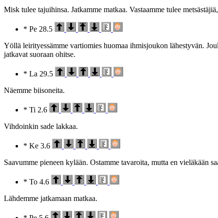
Misk tulee tajuihinsa. Jatkamme matkaa. Vastaamme tulee metsästäjiä, m
* Pe 28.5
Yöllä leirityessämme vartiomies huomaa ihmisjoukon lähestyvän. Jouko
jatkavat suoraan ohitse.
* La 29.5
Näemme biisoneita.
* Ti 2.6
Vihdoinkin sade lakkaa.
* Ke 3.6
Saavumme pieneen kylään. Ostamme tavaroita, mutta en vieläkään sa
* To 4.6
Lähdemme jatkamaan matkaa.
* Pe 5.6