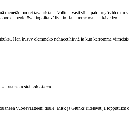
netän puolet tavaroistani. Valitettavasti siinä paloi myös hieman yl
ta onneksi henkilövahingoilta vältyttiin. Jatkamme matkaa kävellen.
ubuksi. Hän kysyy olemmeko nähneet hirviä ja kun kerromme viimeisist
 seuraamaan sitä pohjoiseen.
alaneen vuodevaatteeni tilalle. Misk ja Glunks riitelevät ja lopputulo