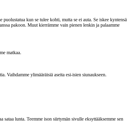
 puolustatua kun se tulee kohti, mutta se ei auta. Se iskee kyntensä
n kanssa pakoon. Muut kierrämme vain pienen lenkin ja palaamme
amme matkaa.
ia. Vaihdamme ylimääräisiä aseita esi-isien siunaukseen.
a sataa lunta. Teemme ison siirtymän sivulle eksyttääksemme sen