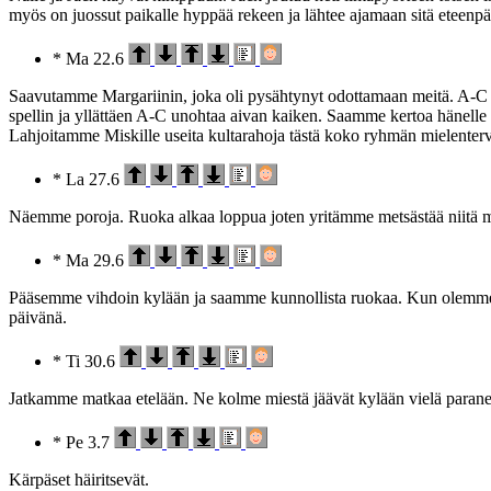
myös on juossut paikalle hyppää rekeen ja lähtee ajamaan sitä eteen
* Ma 22.6
Saavutamme Margariinin, joka oli pysähtynyt odottamaan meitä. A-C ja
spellin ja yllättäen A-C unohtaa aivan kaiken. Saamme kertoa hänelle 
Lahjoitamme Miskille useita kultarahoja tästä koko ryhmän mielenter
* La 27.6
Näemme poroja. Ruoka alkaa loppua joten yritämme metsästää niitä 
* Ma 29.6
Pääsemme vihdoin kylään ja saamme kunnollista ruokaa. Kun olemme
päivänä.
* Ti 30.6
Jatkamme matkaa etelään. Ne kolme miestä jäävät kylään vielä paran
* Pe 3.7
Kärpäset häiritsevät.