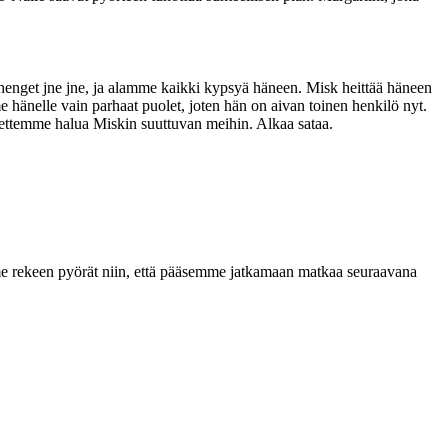
 henget jne jne, ja alamme kaikki kypsyä häneen. Misk heittää häneen
 hänelle vain parhaat puolet, joten hän on aivan toinen henkilö nyt.
ettemme halua Miskin suuttuvan meihin. Alkaa sataa.
 rekeen pyörät niin, että pääsemme jatkamaan matkaa seuraavana