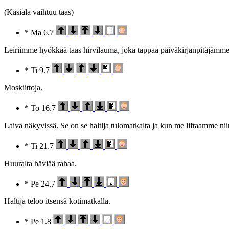
(Käsiala vaihtuu taas)
* Ma 6.7
Leiriimme hyökkää taas hirvilauma, joka tappaa päiväkirjanpitäjämme
* Ti 9.7
Moskiittoja.
* To 16.7
Laiva näkyvissä. Se on se haltija tulomatkalta ja kun me liftaamme niin
* Ti 21.7
Huuralta häviää rahaa.
* Pe 24.7
Haltija teloo itsensä kotimatkalla.
* Pe 1.8