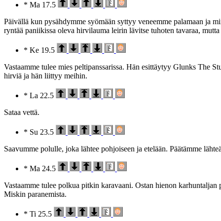
* Ma 17.5
Päivällä kun pysähdymme syömään syttyy veneemme palamaan ja minä me
ryntää paniikissa oleva hirvilauma leirin lävitse tuhoten tavaraa, mut
* Ke 19.5
Vastaamme tulee mies peltipanssarissa. Hän esittäytyy Glunks The St
hirviä ja hän liittyy meihin.
* La 22.5
Sataa vettä.
* Su 23.5
Saavumme polulle, joka lähtee pohjoiseen ja etelään. Päätämme lähteä
* Ma 24.5
Vastaamme tulee polkua pitkin karavaani. Ostan hienon karhuntaljan p
Miskin paranemista.
* Ti 25.5