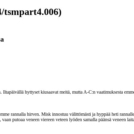
/tsmpart4.006)
ja
 Iltapäivällä hyttyset kiusaavat meitä, mutta A-C:n vaatimuksesta em
mme rannalla hirven. Misk innostuu välittömästi ja hyppää heti rannalle 
osu, vaan putoaa veneen viereen veteen lyöden samalla päänsä veneen lai