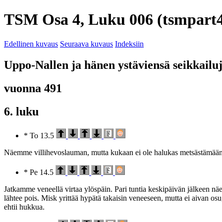
TSM Osa 4, Luku 006 (tsmpart4
Edellinen kuvaus
Seuraava kuvaus
Indeksiin
Uppo-Nallen ja hänen ystäviensä seikkailu
vuonna 491
6. luku
* To 13.5
Näemme villihevoslauman, mutta kukaan ei ole halukas metsästämään.
* Pe 14.5
Jatkamme veneellä virtaa ylöspäin. Pari tuntia keskipäivän jälkeen näe
lähtee pois. Misk yrittää hypätä takaisin veneeseen, mutta ei aivan 
ehtii hukkua.