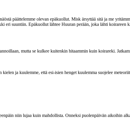
näöstä päättelemme olevan epäkuollut. Misk ärsyttää sitä ja me yritämme
i eri suuntiin. Epäkuollut lähtee Huuran perään, joka lähti koiraree
kannoillaan, mutta se kulkee kuitenkin hitaammin kuin koirareki. Jatk
kielen ja kuulemme, että esi-isien henget kuulemma suojelee meteoriitt
päin niin lujaa kuin mahdollista. Onneksi puolenpäivän aikoihin alka