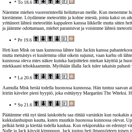
* To 18.6
Näemme miehen vuorenrinteellä heiluttavan meille. Kun menemme häne
kierrämme. Löydämme meteoriitin ja kolme miestä, joista kaksi on aik
yrittäneet lähteä meteoriitin kappaleen kanssa liikkelle mutta sitten h
ja jäämme odottamaan, miehet paranisivat ja voisimme lähteä meteoriit
* Pe 19.6
Heti kun Misk on taas kunnossa lähtee hän Jackin kanssa pahantekoon,
mutta metsästys ei kuulemma ollut oikein sujunut, vaan karhu oli läht
kunnossa oleva mies näkee kuinka harjoittelen miekan käyttöä ja huo
miekkaani tehokkaammin. Myöhään illalla Jack tulee takaisin pahasti 
* La 20.6
Aamulla Misk herää todella huonossa kunnossa. Hän tuntuu saavan aina
leiriin kävelee pieni hyypiö, joka esittäytyy Margariini The Witeksi.
* Su 21.6
Päätämme että nyt tämä laiskottelu saa riittää varsinkin kun ruokaki
kukkulanhuipun kautta, kuten muutkin huonossa kunnossa olevat. Uppo
pelkää heitä ja kiertää todella kaukaa. Kun rekiporukka on edennyt väh
Nalle ja Jack käyvät kimppuun. Jack joutuu heti ilmapyörteen toisen i