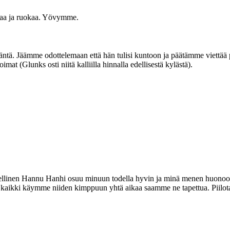
ijaa ja ruokaa. Yövymme.
ä. Jäämme odottelemaan että hän tulisi kuntoon ja päätämme viettää pä
imat (Glunks osti niitä kalliilla hinnalla edellisestä kylästä).
odellinen Hannu Hanhi osuu minuun todella hyvin ja minä menen huonoon
aikki käymme niiden kimppuun yhtä aikaa saamme ne tapettua. Piilotamme