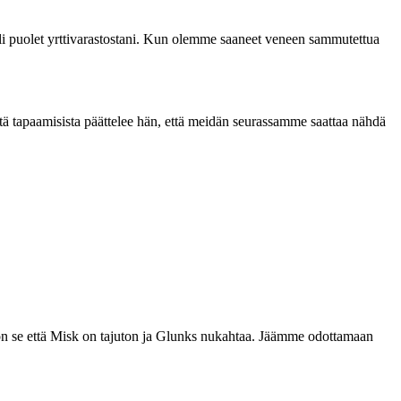
i puolet yrttivarastostani. Kun olemme saaneet veneen sammutettua
ä tapaamisista päättelee hän, että meidän seurassamme saattaa nähdä
s on se että Misk on tajuton ja Glunks nukahtaa. Jäämme odottamaan