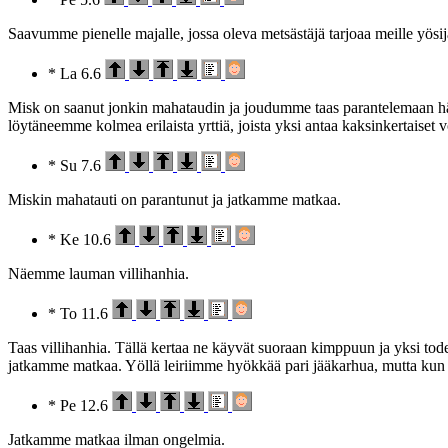
Saavumme pienelle majalle, jossa oleva metsästäjä tarjoaa meille yös
* La 6.6
Misk on saanut jonkin mahataudin ja joudumme taas parantelemaan hänt
löytäneemme kolmea erilaista yrttiä, joista yksi antaa kaksinkertaiset vo
* Su 7.6
Miskin mahatauti on parantunut ja jatkamme matkaa.
* Ke 10.6
Näemme lauman villihanhia.
* To 11.6
Taas villihanhia. Tällä kertaa ne käyvät suoraan kimppuun ja yksi t
jatkamme matkaa. Yöllä leiriimme hyökkää pari jääkarhua, mutta kun k
* Pe 12.6
Jatkamme matkaa ilman ongelmia.