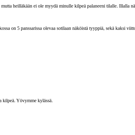
utta heilläkään ei ole myydä minulle kilpeä palaneeni tilalle. Illalla 
ssa on 5 panssarissa olevaa sotilaan näköistä tyyppiä, sekä kaksi viit
a kilpeä. Yövymme kylässä.