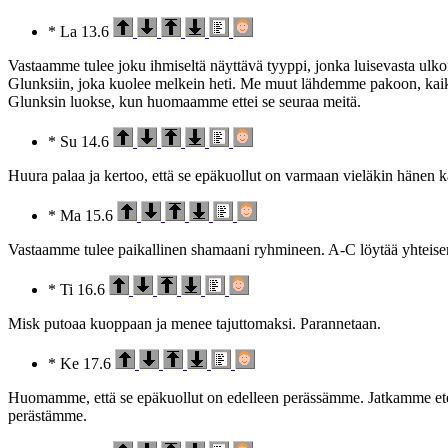
* La 13.6
Vastaamme tulee joku ihmiseltä näyttävä tyyppi, jonka luisevasta ulko
Glunksiin, joka kuolee melkein heti. Me muut lähdemme pakoon, kaikk
Glunksin luokse, kun huomaamme ettei se seuraa meitä.
* Su 14.6
Huura palaa ja kertoo, että se epäkuollut on varmaan vieläkin hänen 
* Ma 15.6
Vastaamme tulee paikallinen shamaani ryhmineen. A-C löytää yhteisen 
* Ti 16.6
Misk putoaa kuoppaan ja menee tajuttomaksi. Parannetaan.
* Ke 17.6
Huomamme, että se epäkuollut on edelleen perässämme. Jatkamme eteen
perästämme.