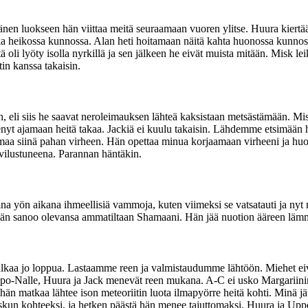
n luokseen hän viittaa meitä seuraamaan vuoren ylitse. Huura kiertää
a heikossa kunnossa. Alan heti hoitamaan näitä kahta huonossa kunnoss
eitä oli lyöty isolla nyrkillä ja sen jälkeen he eivät muista mitään. Misk
in kanssa takaisin.
 eli siis he saavat neroleimauksen lähteä kaksistaan metsästämään. Mis
enyt ajamaan heitä takaa. Jackiä ei kuulu takaisin. Lähdemme etsimään 
maa siinä pahan virheen. Hän opettaa minua korjaamaan virheeni ja hu
vilustuneena. Parannan häntäkin.
 yön aikana ihmeellisiä vammoja, kuten viimeksi se vatsatauti ja nyt 
 Hän sanoo olevansa ammatiltaan Shamaani. Hän jää nuotion ääreen lämmi
n alkaa jo loppua. Lastaamme reen ja valmistaudumme lähtöön. Miehet ei
-Nalle, Huura ja Jack menevät reen mukana. A-C ei usko Margariinin va
än matkaa lähtee ison meteoriitin luota ilmapyörre heitä kohti. Minä jä
skun kohteeksi, ja hetken päästä hän menee tajuttomaksi. Huura ja Uppo