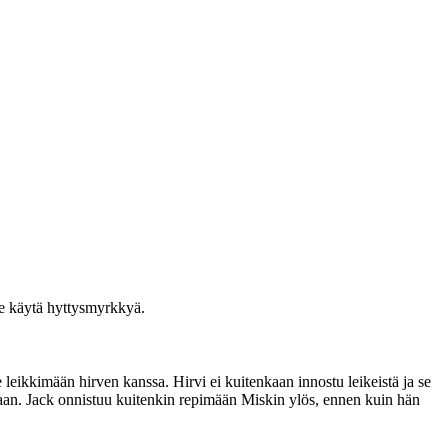
me käytä hyttysmyrkkyä.
leikkimään hirven kanssa. Hirvi ei kuitenkaan innostu leikeistä ja se
taan. Jack onnistuu kuitenkin repimään Miskin ylös, ennen kuin hän