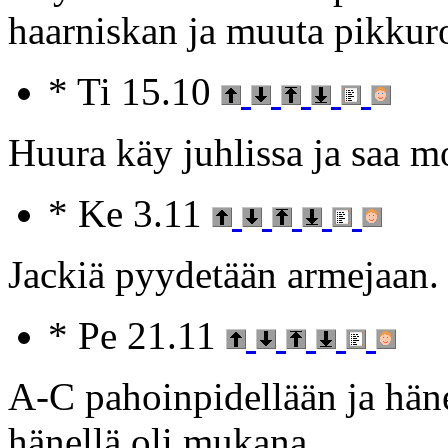
haarniskan ja muuta pikkur
* Ti 15.10
Huura käy juhlissa ja saa m
* Ke 3.11
Jackiä pyydetään armejaan. 
* Pe 21.11
A-C pahoinpidellään ja hän
hänellä oli mukana.