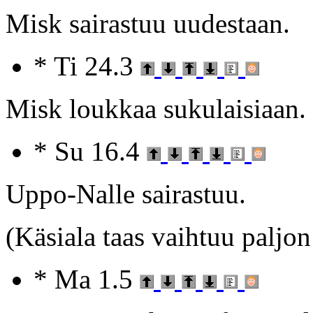
Misk sairastuu uudestaan.
* Ti 24.3
Misk loukkaa sukulaisiaan.
* Su 16.4
Uppo-Nalle sairastuu.
(Käsiala taas vaihtuu palj
* Ma 1.5