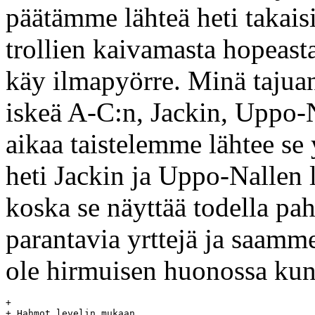
päätämme lähteä heti takai
trollien kaivamasta hopea
käy ilmapyörre. Minä tajuan
iskeä A-C:n, Jackin, Uppo-
aikaa taistelemme lähtee s
heti Jackin ja Uppo-Nallen 
koska se näyttää todella pa
parantavia yrttejä ja saamme
ole hirmuisen huonossa kun
+

+ Hahmot levelin mukaan
