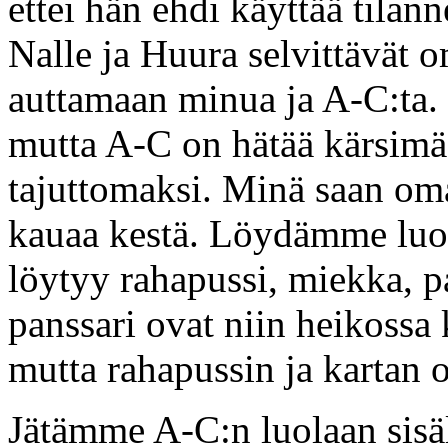
ettei hän ehdi käyttää tila
Nalle ja Huura selvittävät o
auttamaan minua ja A-C:ta. 
mutta A-C on hätää kärsimä
tajuttomaksi. Minä saan oma
kauaa kestä. Löydämme luol
löytyy rahapussi, miekka, pa
panssari ovat niin heikossa
mutta rahapussin ja karta
Jätämme A-C:n luolaan sisäl