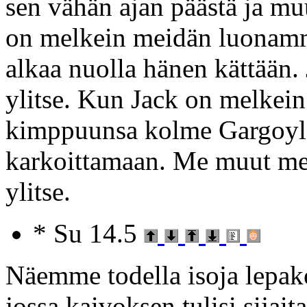
sen vähän ajan päästä ja muu
on melkein meidän luonamme
alkaa nuolla hänen kättään.
ylitse. Kun Jack on melkein
kimppuunsa kolme Gargoyle
karkoittamaan. Me muut m
ylitse.
* Su 14.5
Näemme todella isoja lepako
jossa kaivoksen tulisi sijaita