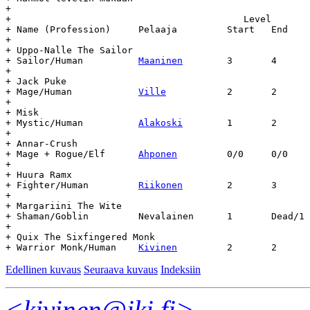
+

+  					   Level	   Day		Age

+ Name (Profession)	Pelaaja		Start	End	Start	End	(days)

+

+ Uppo-Nalle The Sailor

+ Sailor/Human		
Maaninen
	3	4	1.5.89	-	-

+

+ Jack Puke

+ Mage/Human		
Ville
		2	2	1.5.89	-	-

+

+ Misk

+ Mystic/Human		
Alakoski
	1	2	16.7.90	-	-

+

+ Annar-Crush

+ Mage + Rogue/Elf	
Ahponen
		0/0	0/0	17.7.90	-	-

+

+ Huura Ramx

+ Fighter/Human		
Riikonen
	2	3	17.7.90	-	-

+

+ Margariini The Wite

+ Shaman/Goblin		Nevalainen	1	Dead/1	20.6.91	xxx	xxx

+

+ Quix The Sixfingered Monk

+ Warrior Monk/Human	
Kivinen
Edellinen kuvaus
Seuraava kuvaus
Indeksiin
<kivinen@iki.fi>