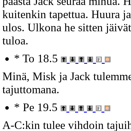
päästä Jack seuraa minua. H
kuitenkin tapettua. Huura j
ulos. Ulkona he sitten jäiv
tuloa.
* To 18.5
Minä, Misk ja Jack tulemme
tajuttomana.
* Pe 19.5
A-C:kin tulee vihdoin tajui