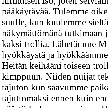
hirmuisen iso, joten selviä
pääkäytävää. Tulemme oikea
suulle, kun kuulemme sieltä
näkymättömänä tutkimaan ja 
kaksi trollia. Lähetämme M
hyökkäystä ja hyökkäämme h
Heitän keihääni toiseen tro
kimppuun. Niiden nuijat tek
tajuton kun saavumme paika
tajuttomaksi ennen kuin ehdi