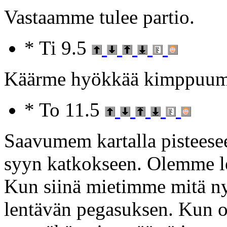
Vastaamme tulee partio.
* Ti 9.5
Käärme hyökkää kimppuumm
* To 11.5
Saavumem kartalla pisteesee
syyn katkokseen. Olemme le
Kun siinä mietimme mitä n
lentävän pegasuksen. Kun o