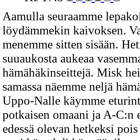
Aamulla seuraamme lepakoide
löydämmekin kaivoksen. V
menemme sitten sisään. Het
suuaukosta aukeaa vasemma
hämähäkinseittejä. Misk heil
samassa näemme neljä hämä
Uppo-Nalle käymme eturint
potkaisen omaani ja A-C:n 
edessä olevan hetkeksi pois