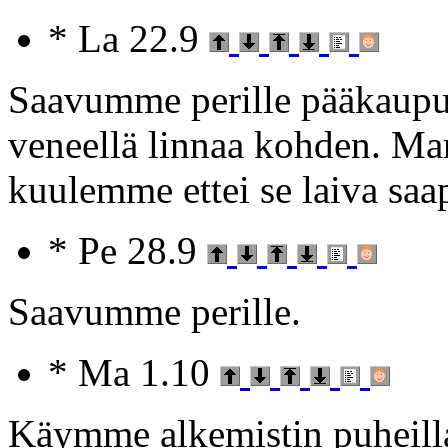
* La 22.9
Saavumme perille pääkaupu
veneellä linnaa kohden. Ma
kuulemme ettei se laiva saa
* Pe 28.9
Saavumme perille.
* Ma 1.10
Käymme alkemistin puheill