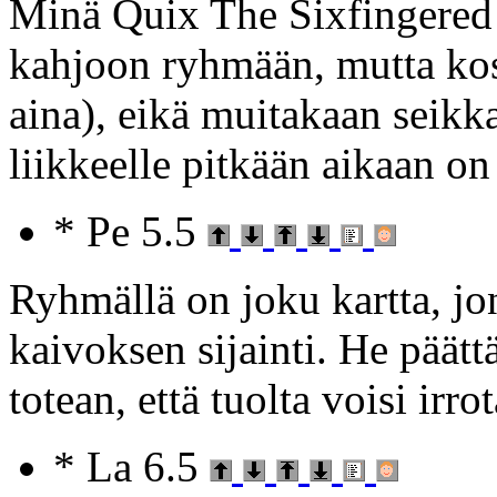
Minä Quix The Sixfingered
kahjoon ryhmään, mutta kos
aina), eikä muitakaan seikka
liikkeelle pitkään aikaan o
* Pe 5.5
Ryhmällä on joku kartta, jo
kaivoksen sijainti. He päätt
totean, että tuolta voisi ir
* La 6.5