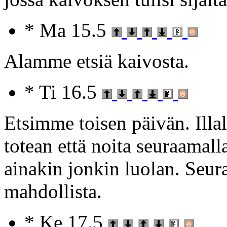
* Ma 15.5
Alamme etsiä kaivosta.
* Ti 16.5
Etsimme toisen päivän. Illa
totean että noita seuraamal
ainakin jonkin luolan. Seur
mahdollista.
* Ke 17.5