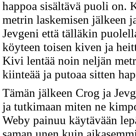
happoa sisältävä puoli on. 
metrin laskemisen jälkeen j
Jevgeni että tälläkin puolel
köyteen toisen kiven ja heit
Kivi lentää noin neljän met
kiinteää ja putoaa sitten ha
Tämän jälkeen Crog ja Jevge
ja tutkimaan miten ne kimpo
Weby painuu käytävään lep
saman unen kuin aikasemmin