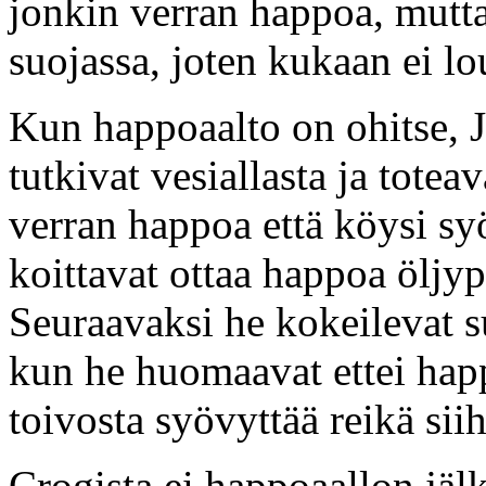
jonkin verran happoa, mutta
suojassa, joten kukaan ei l
Kun happoaalto on ohitse, 
tutkivat vesiallasta ja toteav
verran happoa että köysi sy
koittavat ottaa happoa öljyp
Seuraavaksi he kokeilevat s
kun he huomaavat ettei happ
toivosta syövyttää reikä si
Crogista ei happoaallon jä