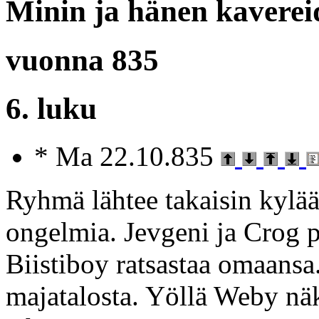
Minin ja hänen kaverei
vuonna 835
6. luku
* Ma 22.10.835
Ryhmä lähtee takaisin kylää
ongelmia. Jevgeni ja Crog 
Biistiboy ratsastaa omaans
majatalosta. Yöllä Weby näk