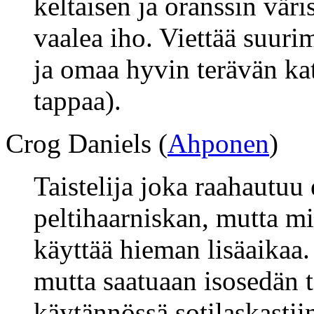
keltaisen ja oranssin vär
vaalea iho. Viettää suur
ja omaa hyvin terävän kat
tappaa).
Crog Daniels (
Ahponen
)
Taistelija joka raahautuu
peltihaarniskan, mutta mi
käyttää hieman lisäaikaa.
mutta saatuaan isosedän t
käytännössä sotilaskasti