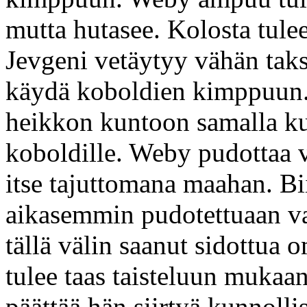
mutta hutasee. Kolosta tule
Jevgeni vetäytyy vähän takse
käydä koboldien kimppuun.
heikkon kuntoon samalla ku
koboldille. Weby pudottaa 
itse tajuttomana maahan. B
aikasemmin pudotettuaan va
tällä välin saanut sidottua
tulee taas taisteluun muka
päättää hän siirtyä kunnolli