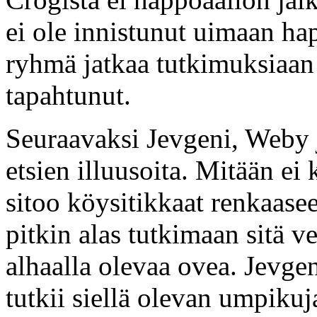
ei ole innistunut uimaan hap
ryhmä jatkaa tutkimuksiaan 
tapahtunut.
Seuraavaksi Jevgeni, Weby j
etsien illuusoita. Mitään ei
sitoo köysitikkaat renkaase
pitkin alas tutkimaan sitä v
alhaalla olevaa ovea. Jevgen
tutkii siellä olevan umpikuja