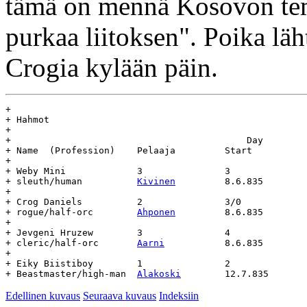
tämä on mennä Kosovon temp
purkaa liitoksen". Poika lä
Crogia kylään päin.
+

+ Hahmot

+

+					    Day				Age

+ Name	(Profession)	Pelaaja		Start		End		(days)

+

+ Weby Mini		3		3

+ sleuth/human		
Kivinen
		8.6.835		-		-

+

+ Crog Daniels		2		3/0

+ rogue/half-orc	
Ahponen
		8.6.835		-		-

+

+ Jevgeni Hruzew	3		4

+ cleric/half-orc	
Aarni
		8.6.835		-		-

+

+ Eiky Biistiboy	1		2

+ Beastmaster/high-man	
Alakoski
Edellinen kuvaus
Seuraava kuvaus
Indeksiin