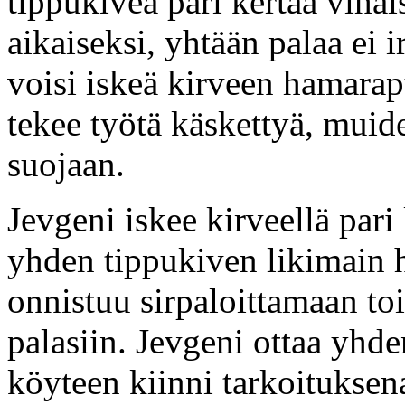
tippukiveä pari kertaa vihais
aikaiseksi, yhtään palaa ei i
voisi iskeä kirveen hamarapu
tekee työtä käskettyä, muid
suojaan.
Jevgeni iskee kirveellä pari 
yhden tippukiven likimain hi
onnistuu sirpaloittamaan t
palasiin. Jevgeni ottaa yhde
köyteen kiinni tarkoituksen