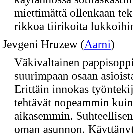
miettimättä ollenkaan te
rikkoa tiirikoita lukkoihi
Jevgeni Hruzew (
Aarni
)
Väkivaltainen pappisoppi
suurimpaan osaan asioista 
Erittäin innokas työntekij
tehtävät nopeammin kuin
aikasemmin. Suhteellisen
oman asunnon. Käyttänyt