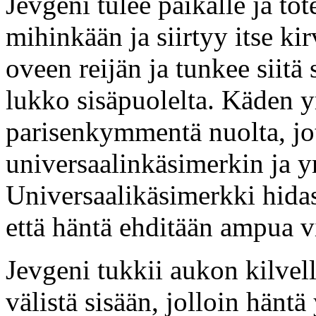
Jevgeni tulee paikalle ja tot
mihinkään ja siirtyy itse ki
oveen reijän ja tunkee siitä
lukko sisäpuolelta. Käden y
parisenkymmentä nuolta, jot
universaalinkäsimerkin ja yr
Universaalikäsimerkki hidas
että häntä ehditään ampua v
Jevgeni tukkii aukon kilvell
välistä sisään, jolloin häntä