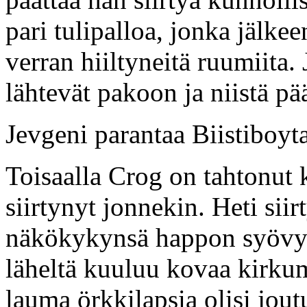
pari tulipalloa, jonka jälkee
verran hiiltyneitä ruumiita.
lähtevät pakoon ja niistä pä
Jevgeni parantaa Biistiboyta
Toisaalla Crog on tahtonut k
siirtynyt jonnekin. Heti sii
näkökykynsä happon syövyttä
läheltä kuuluu kovaa kirkum
lauma örkkilapsia olisi jo