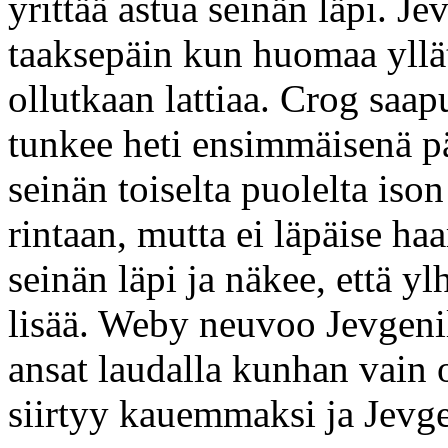
yrittää astua seinän läpi. Je
taaksepäin kun huomaa yllätt
ollutkaan lattiaa. Crog saap
tunkee heti ensimmäisenä pä
seinän toiselta puolelta iso
rintaan, mutta ei läpäise ha
seinän läpi ja näkee, että yl
lisää. Weby neuvoo Jevgenil
ansat laudalla kunhan vain 
siirtyy kauemmaksi ja Jevge