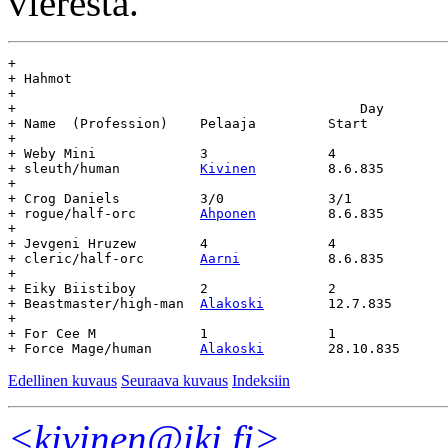
vierestä.
+

+ Hahmot

+

+					    Day				Age

+ Name	(Profession)	Pelaaja		Start		End		(days)

+

+ Weby Mini		3		4

+ sleuth/human		
Kivinen
		8.6.835		-		-

+

+ Crog Daniels		3/0		3/1

+ rogue/half-orc	
Ahponen
		8.6.835		-		-

+

+ Jevgeni Hruzew	4		4

+ cleric/half-orc	
Aarni
		8.6.835		-		-

+

+ Eiky Biistiboy	2		2

+ Beastmaster/high-man	
Alakoski
	12.7.835	24.10.835	104

+

+ For Cee M		1		1

+ Force Mage/human	
Alakoski
Edellinen kuvaus
Seuraava kuvaus
Indeksiin
<kivinen@iki.fi>