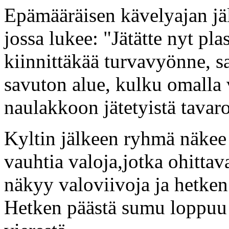
Epämääräisen kävelyajan jä
jossa lukee: "Jätätte nyt p
kiinnittäkää turvavyönne, 
savuton alue, kulku omalla 
naulakkoon jätetyistä tavaro
Kyltin jälkeen ryhmä näkee 
vauhtia valoja,jotka ohittav
näkyy valoviivoja ja hetken 
Hetken päästä sumu loppuu j