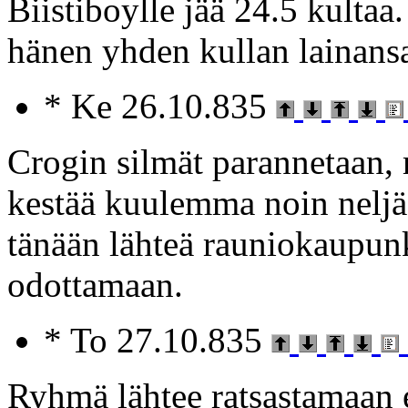
Biistiboylle jää 24.5 kultaa
hänen yhden kullan lainans
* Ke 26.10.835
Crogin silmät parannetaan,
kestää kuulemma noin neljä 
tänään lähteä rauniokaupunk
odottamaan.
* To 27.10.835
Ryhmä lähtee ratsastamaan 