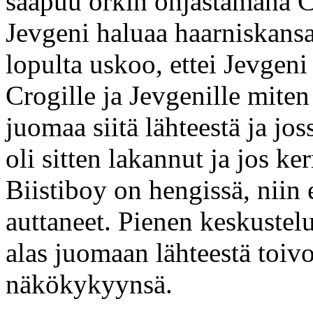
saapuu örkin ohjastamana Cr
Jevgeni haluaa haarniskansa
lopulta uskoo, ettei Jevgen
Crogille ja Jevgenille miten
juomaa siitä lähteestä ja jo
oli sitten lakannut ja jos 
Biistiboy on hengissä, niin 
auttaneet. Pienen keskustel
alas juomaan lähteestä toiv
näkökykyynsä.