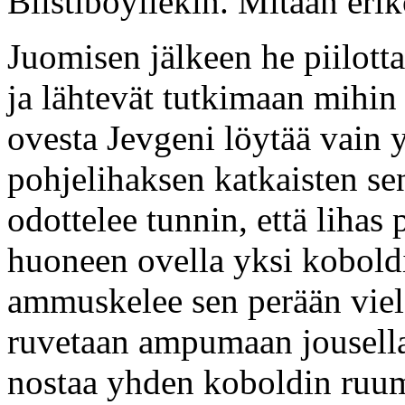
Biistiboyllekin. Mitään erik
Juomisen jälkeen he piilot
ja lähtevät tutkimaan mihin
ovesta Jevgeni löytää vain 
pohjelihaksen katkaisten se
odottelee tunnin, että lihas
huoneen ovella yksi kobold
ammuskelee sen perään vielä
ruvetaan ampumaan jousella
nostaa yhden koboldin ruumi