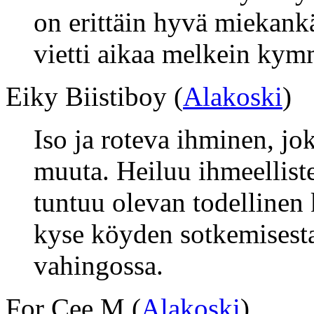
on erittäin hyvä miekank
vietti aikaa melkein kym
Eiky Biistiboy (
Alakoski
)
Iso ja roteva ihminen, jok
muuta. Heiluu ihmeelliste
tuntuu olevan todellinen
kyse köyden sotkemisesta
vahingossa.
For Cee M (
Alakoski
)