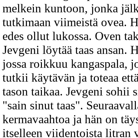
melkein kuntoon, jonka jälk
tutkimaan viimeistä ovea. Hä
edes ollut lukossa. Oven ta
Jevgeni löytää taas ansan. 
jossa roikkuu kangaspala, j
tutkii käytävän ja toteaa et
tason taikaa. Jevgeni sohii s
"sain sinut taas". Seuraavall
kermavaahtoa ja hän on täys
itselleen viidentoista litran 