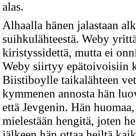
alas.
Alhaalla hänen jalastaan alk
suihkulähteestä. Weby yritt
kiristyssidettä, mutta ei on
Weby siirtyy epätoivoisiin 
Biistiboylle taikalähteen ve
kymmenen annosta hän luovu
että Jevgenin. Hän huomaa,
mielestään hengitä, joten he
jälkeen hän ottaa heiltä kaik