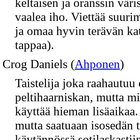
keltaisen ja oranssin vär
vaalea iho. Viettää suur
ja omaa hyvin terävän kat
tappaa).
Crog Daniels (
Ahponen
)
Taistelija joka raahautuu
peltihaarniskan, mutta mi
käyttää hieman lisäaikaa.
mutta saatuaan isosedän t
käytännössä sotilaskasti