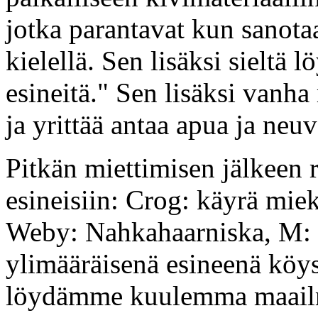
jotka parantavat kun sanota
kielellä. Sen lisäksi sieltä
esineitä." Sen lisäksi vanh
ja yrittää antaa apua ja neuv
Pitkän miettimisen jälkeen 
esineisiin: Crog: käyrä mie
Weby: Nahkahaarniska, M: t
ylimääräisenä esineenä köy
löydämme kuulemma maailmo