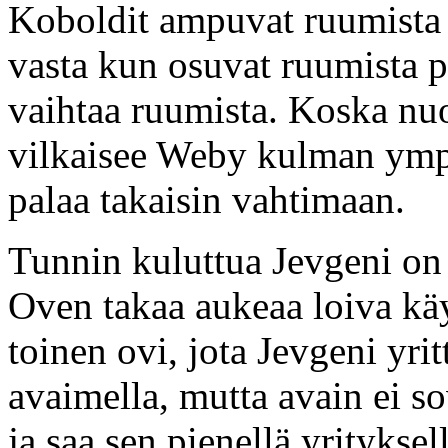
Koboldit ampuvat ruumista p
vasta kun osuvat ruumista p
vaihtaa ruumista. Koska nuo
vilkaisee Weby kulman ympä
palaa takaisin vahtimaan.
Tunnin kuluttua Jevgeni on
Oven takaa aukeaa loiva kä
toinen ovi, jota Jevgeni yrit
avaimella, mutta avain ei 
ja saa sen pienellä yritykse