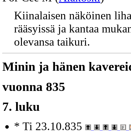
Kiinalaisen näköinen lih
rääsyissä ja kantaa muka
olevansa taikuri.
Minin ja hänen kaverei
vuonna 835
7. luku
* Ti 23.10.835