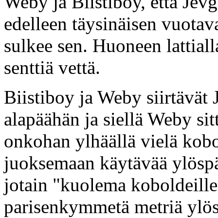
Weby ja Biistiboy, että Jev
edelleen täysinäisen vuotava
sulkee sen. Huoneen lattial
senttiä vettä.
Biistiboy ja Weby siirtävät
alapäähän ja siellä Weby sit
onkohan ylhäällä vielä kobo
juoksemaan käytävää ylöspä
jotain "kuolema koboldeille
parisenkymmetä metriä ylös