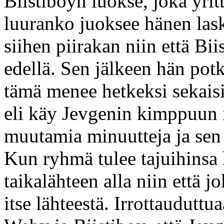
Biistiboyn luokse, joka yri
luuranko juoksee hänen lask
siihen piirakan niin että Bi
edellä. Sen jälkeen hän pot
tämä menee hetkeksi sekaisin 
eli käy Jevgenin kimppuun is
muutamia minuutteja ja sen
Kun ryhmä tulee tajuihinsa
taikalähteen alla niin että 
itse lähteestä. Irrottauduttu