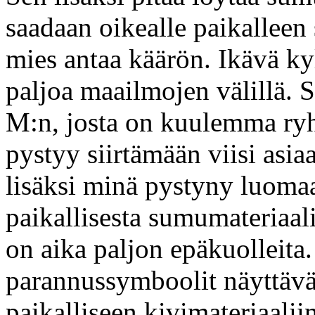
saadaan oikealle paikalleen
mies antaa käärön. Ikävä ky
paljoa maailmojen välillä. S
M:n, josta on kuulemma ryh
pystyy siirtämään viisi asiaa
lisäksi minä pystyny luomaan
paikallisesta sumumateriaal
on aika paljon epäkuolleita
parannussymboolit näyttävä
paikalliseen kivimateriaalii