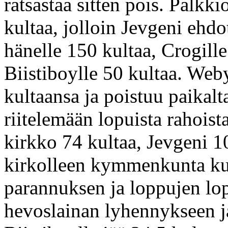
ratsastaa sitten pois. Palk
kultaa, jolloin Jevgeni ehdo
hänelle 150 kultaa, Crogille
Biistiboylle 50 kultaa. Web
kultaansa ja poistuu paikalt
riitelemään lopuista rahoist
kirkko 74 kultaa, Jevgeni 
kirkolleen kymmenkunta kul
parannuksen ja loppujen lop
hevoslainan lyhennykseen j