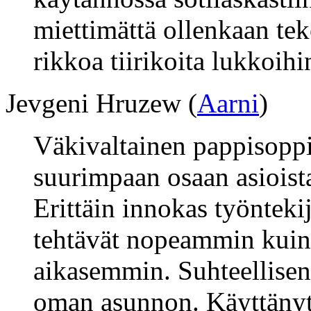
miettimättä ollenkaan te
rikkoa tiirikoita lukkoihi
Jevgeni Hruzew (
Aarni
)
Väkivaltainen pappisoppi
suurimpaan osaan asioista 
Erittäin innokas työntekij
tehtävät nopeammin kuin
aikasemmin. Suhteellisen
oman asunnon. Käyttänyt