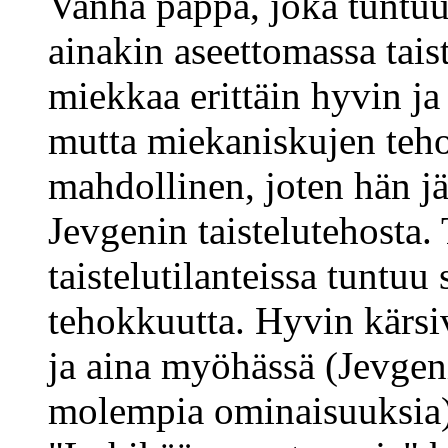
Vanha pappa, joka tuntuu
ainakin aseettomassa tais
miekkaa erittäin hyvin ja
mutta miekaniskujen teho
mahdollinen, joten hän j
Jevgenin taistelutehosta.
taistelutilanteissa tuntuu 
tehokkuutta. Hyvin kärsi
ja aina myöhässä (Jevgen
molempia ominaisuuksia)