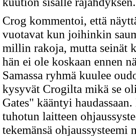
kuution sisälle räjähdyksen.
Crog kommentoi, että näytt
vuotavat kun joihinkin saum
millin rakoja, mutta seinät k
hän ei ole koskaan ennen n
Samassa ryhmä kuulee oudo
kysyvät Crogilta mikä se oli
Gates" kääntyi haudassaan.
tuhotun laitteen ohjaussyst
tekemänsä ohjaussysteemi 