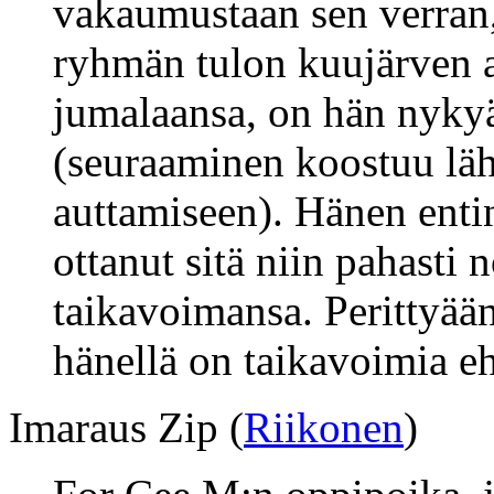
vakaumustaan sen verran,
ryhmän tulon kuujärven a
jumalaansa, on hän nykyä
(seuraaminen koostuu lä
auttamiseen). Hänen enti
ottanut sitä niin pahasti 
taikavoimansa. Perittyää
hänellä on taikavoimia eh
Imaraus Zip (
Riikonen
)