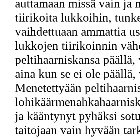
auttamaan missä vain ja 
tiirikoita lukkoihin, tunk
vaihdettuaan ammattia us
lukkojen tiirikoinnin vä
peltihaarniskansa päällä, 
aina kun se ei ole päällä,
Menetettyään peltihaarnis
lohikäärmenahkahaarnisk
ja kääntynyt pyhäksi sotu
taitojaan vain hyvään tar