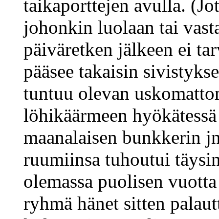
taikaporttejen avulla. (J
johonkin luolaan tai vas
päiväretken jälkeen ei tar
pääsee takaisin sivistykse
tuntuu olevan uskomatto
löhikäärmeen hyökätessä 
maanalaisen bunkkerin jn
ruumiinsa tuhoutui täysin
olemassa puolisen vuotta
ryhmä hänet sitten palaut