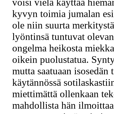
voisi vielä käyttää hiema
kyvyn toimia jumalan esit
ole niin suurta merkityst
lyöntinsä tuntuvat olevan
ongelma heikosta miekkail
oikein puolustatua. Synty
mutta saatuaan isosedän t
käytännössä sotilaskasti
miettimättä ollenkaan tek
mahdollista hän ilmoitta