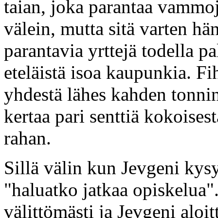
taian, joka parantaa vamm
välein, mutta sitä varten h
parantavia yrttejä todella p
eteläistä isoa kaupunkia. Fi
yhdestä lähes kahden tonnin
kertaa pari senttiä kokoises
rahan.
Sillä välin kun Jevgeni kys
"haluatko jatkaa opiskelua"
välittömästi ja Jevgeni aloi