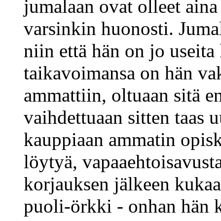
jumalaan ovat olleet aina 
varsinkin huonosti. Jumal
niin että hän on jo useita
taikavoimansa on hän vak
ammattiin, oltuaan sitä e
vaihdettuaan sitten taas 
kauppiaan ammatin opiske
löytyä, vapaaehtoisavust
korjauksen jälkeen kukaan
puoli-örkki - onhan hän 