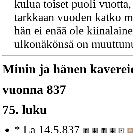
kulua toiset puoli vuotta
tarkkaan vuoden katko mu
hän ei enää ole kiinalai
ulkonäkönsä on muuttunu
Minin ja hänen kaverei
vuonna 837
75. luku
* La 14.5.837