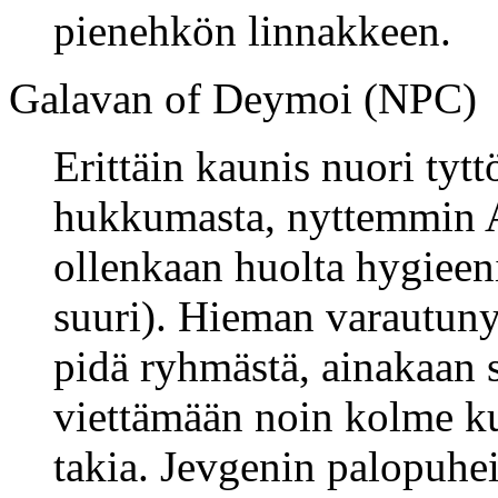
pienehkön linnakkeen.
Galavan of Deymoi (NPC)
Erittäin kaunis nuori tytt
hukkumasta, nyttemmin A
ollenkaan huolta hygieeni
suuri). Hieman varautunyt 
pidä ryhmästä, ainakaan 
viettämään noin kolme 
takia. Jevgenin palopuhei