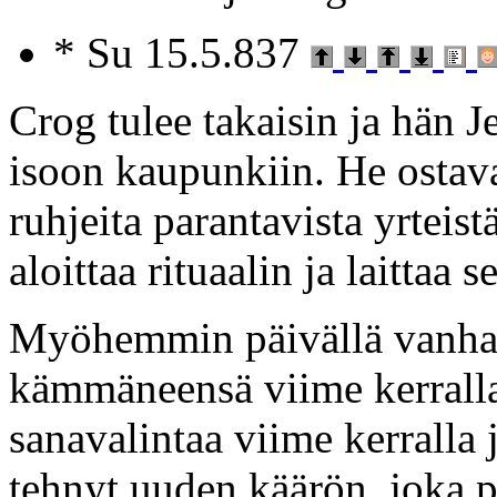
* Su 15.5.837
Crog tulee takaisin ja hän J
isoon kaupunkiin. He ostav
ruhjeita parantavista yrteist
aloittaa rituaalin ja laittaa 
Myöhemmin päivällä vanha m
kämmäneensä viime kerralla
sanavalintaa viime kerralla 
tehnyt uuden käärön, joka 