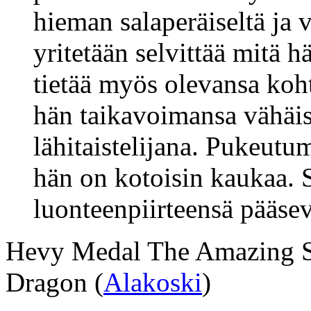
hieman salaperäiseltä ja v
yritetään selvittää mitä 
tietää myös olevansa koht
hän taikavoimansa vähäis
lähitaistelijana. Pukeutu
hän on kotoisin kaukaa. S
luonteenpiirteensä pääsevä
Hevy Medal The Amazing Sl
Dragon (
Alakoski
)