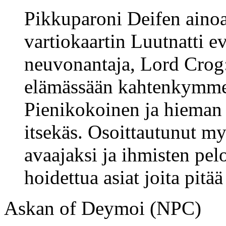
Pikkuparoni Deifen ainoa 
vartiokaartin Luutnatti e
neuvonantaja, Lord Crog:
elämässään kahtenkymme
Pienikokoinen ja hieman 
itsekäs. Osoittautunut m
avaajaksi ja ihmisten pel
hoidettua asiat joita pitää
Askan of Deymoi (NPC)