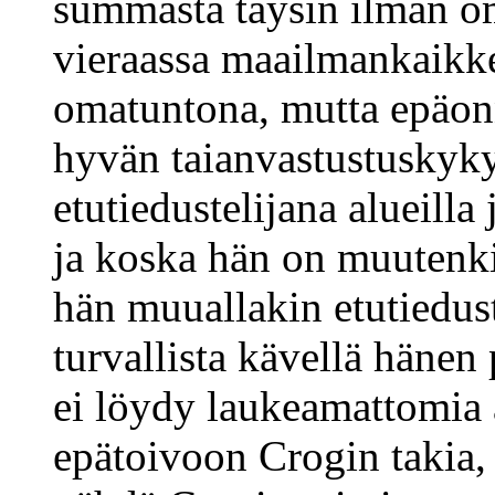
summasta täysin ilman om
vieraassa maailmankaikk
omatuntona, mutta epäon
hyvän taianvastustuskyky
etutiedustelijana alueilla
ja koska hän on muutenki
hän muuallakin etutiedus
turvallista kävellä hänen
ei löydy laukeamattomia
epätoivoon Crogin takia,