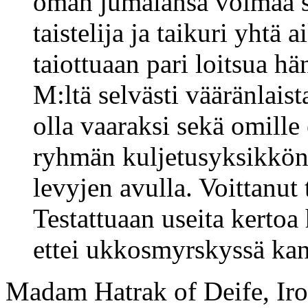
oman jumalansa voimaa se
taistelija ja taikuri yhtä 
taiottuaan pari loitsua h
M:ltä selvästi vääränlaist
olla vaaraksi sekä omille 
ryhmän kuljetusyksikkönä,
levyjen avulla. Voittanut 
Testattuaan useita kertoa
ettei ukkosmyrskyssä kann
Madam Hatrak of Deife, Iro