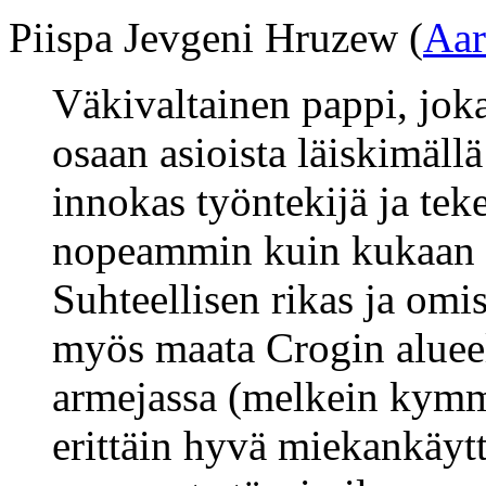
Piispa Jevgeni Hruzew (
Aar
Väkivaltainen pappi, jok
osaan asioista läiskimällä 
innokas työntekijä ja tek
nopeammin kuin kukaan 
Suhteellisen rikas ja omi
myös maata Crogin aluee
armejassa (melkein kymme
erittäin hyvä miekankäyt