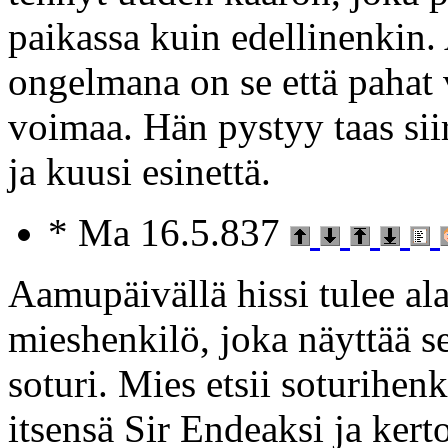
paikassa kuin edellinenkin. A
ongelmana on se että pahat 
voimaa. Hän pystyy taas si
ja kuusi esinettä.
* Ma 16.5.837
Aamupäivällä hissi tulee ala
mieshenkilö, joka näyttää sel
soturi. Mies etsii soturihenk
itsensä Sir Endeaksi ja kerto