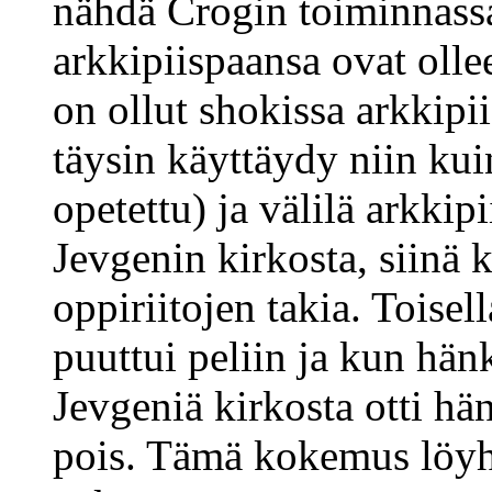
nähdä Crogin toiminnassa 
arkkipiispaansa ovat olle
on ollut shokissa arkkipi
täysin käyttäydy niin ku
opetettu) ja välilä arkkip
Jevgenin kirkosta, siinä 
oppiriitojen takia. Toisell
puuttui peliin ja kun hän
Jevgeniä kirkosta otti hä
pois. Tämä kokemus löyhi