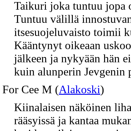
Taikuri joka tuntuu jopa
Tuntuu välillä innostuvan 
itsesuojeluvaisto toimii k
Kääntynyt oikeaan uskoon
jälkeen ja nykyään hän ei
kuin alunperin Jevgenin p
For Cee M (
Alakoski
)
Kiinalaisen näköinen lih
rääsyissä ja kantaa muka