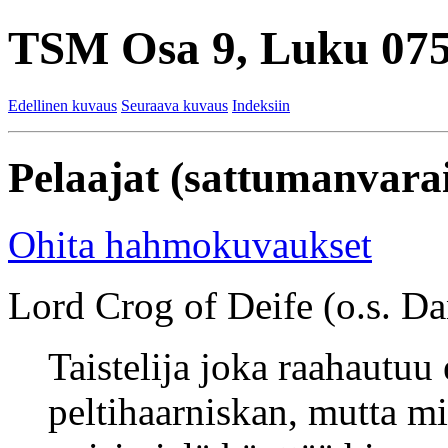
TSM Osa 9, Luku 075
Edellinen kuvaus
Seuraava kuvaus
Indeksiin
Pelaajat (sattumanvarai
Ohita hahmokuvaukset
Lord Crog of Deife (o.s. Dan
Taistelija joka raahautuu
peltihaarniskan, mutta m