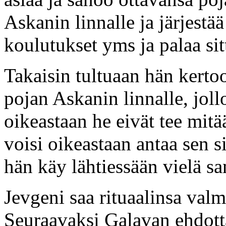
Askanin linnalle ja järjestä
koulutukset yms ja palaa sit
Takaisin tultuaan hän kertoo
pojan Askanin linnalle, joll
oikeastaan he eivät tee mitää
voisi oikeastaan antaa sen si
hän käy lähtiessään vielä sa
Jevgeni saa rituaalinsa valm
Seuraavaksi Galavan ehdottaa