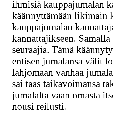
ihmisiä kauppajumalan ka
käännyttämään likimain 
kauppajumalan kannattaj
kannattajikseen. Samalla
seuraajia. Tämä käännyty
entisen jumalansa välit lo
lahjomaan vanhaa jumalaa
sai taas taikavoimansa tak
jumalalta vaan omasta it
nousi reilusti.