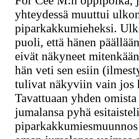
For Cee M:n oppipoika, 
yhteydessä muuttui ulkon
piparkakkumieheksi. Ulk
puoli, että hänen päällään
eivät näkyneet mitenkään,
hän veti sen esiin (ilmesty
tulivat näkyviin vain jos 
Tavattuaan yhden omista j
jumalansa pyhä esitaisteli
piparkakkumiesmuunnos p