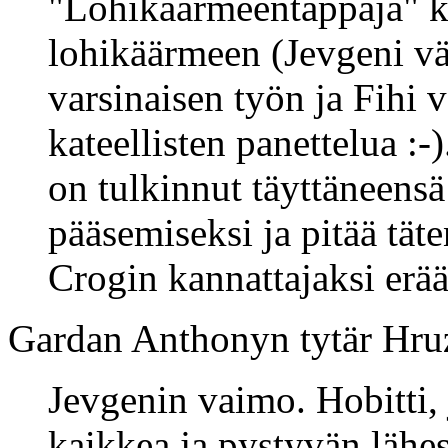
"Lohikäärmeentappaja" k
lohikäärmeen (Jevgeni väi
varsinaisen työn ja Fihi v
kateellisten panettelua :
on tulkinnut täyttäneensä
pääsemiseksi ja pitää täte
Crogin kannattajaksi erä
Gardan Anthonyn tytär Hr
Jevgenin vaimo. Hobitti,
kaikkea ja pystyvän lähe