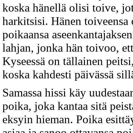
koska hänellä olisi toive, jo
harkitsisi. Hänen toiveensa o
poikaansa aseenkantajaksen
lahjan, jonka hän toivoo, et
Kyseessä on tällainen peitsi
koska kahdesti päivässä si
Samassa hissi käy uudestaan
poika, joka kantaa sitä peist
eksyin hieman. Poika esittäy
asiaa ja sanoo ottavansa poj