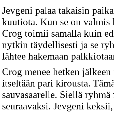
Jevgeni palaa takaisin paik
kuutiota. Kun se on valmis k
Crog toimii samalla kuin ede
nytkin täydellisesti ja se r
lähtee hakemaan palkkiotaa
Crog menee hetken jälkeen p
itseltään pari kirousta. Täm
sauvasaarelle. Siellä ryhmä
seuraavaksi. Jevgeni keksii, 