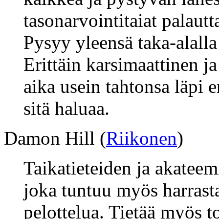
tasonarvointitaiat palautt
Pysyy yleensä taka-alalla 
Erittäin karsimaattinen ja
aika usein tahtonsa läpi e
sitä haluaa.
Damon Hill (
Riikonen
)
Taikatieteiden ja akateem
joka tuntuu myös harrast
pelottelua. Tietää myös t