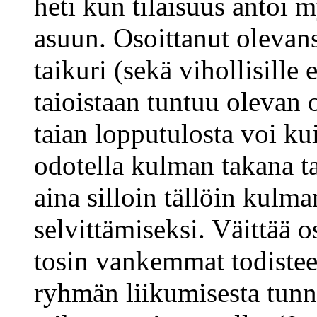
heti kun tilaisuus antoi 
asuun. Osoittanut olevans
taikuri (sekä vihollisille
taioistaan tuntuu olevan o
taian lopputulosta voi kui
odotella kulman takana ta
aina silloin tällöin kulm
selvittämiseksi. Väittää 
tosin vankemmat todisteet
ryhmän liikumisesta tunne