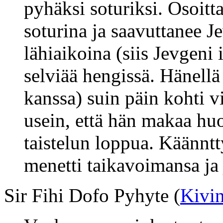
pyhäksi soturiksi. Osoitt
soturina ja saavuttanee 
lähiaikoina (siis Jevgeni 
selviää hengissä. Hänellä
kanssa) suin päin kohti v
usein, että hän makaa h
taistelun loppua. Käännt
menetti taikavoimansa ja
Sir Fihi Dofo Pyhyte (
Kivi