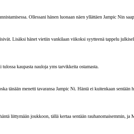
tunnistamisessa. Ollessani hänen luonaan näen yllättäen Jampic Nin saa
sivät. Lisäksi hänet vietiin vankilaan viikoksi syytteenä tappelu julkise
li tulossa kaupasta nauloja yms tarvikkeita ostamasta.
koska tänään menetti tavaransa Jampic Ni. Häntä ei kuitenkaan sentään he
 häntä liittymään joukkoon, tällä kertaa sentään rauhanomaisemmin, ja M