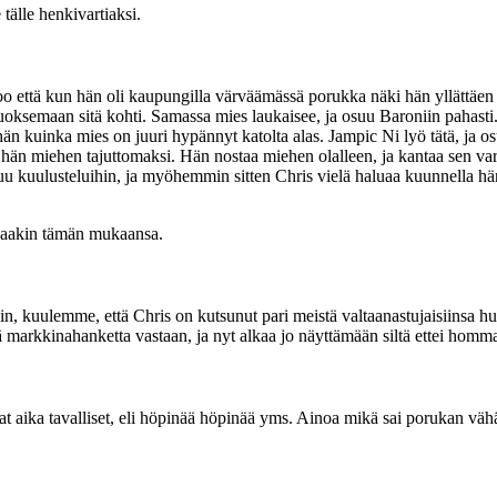
älle henkivartiaksi.
oo että kun hän oli kaupungilla värväämässä porukka näki hän yllättäen
uoksemaan sitä kohti. Samassa mies laukaisee, ja osuu Baroniin pahasti. J
 hän kuinka mies on juuri hypännyt katolta alas. Jampic Ni lyö tätä, ja
 hän miehen tajuttomaksi. Hän nostaa miehen olalleen, ja kantaa sen vart
tuu kuulusteluihin, ja myöhemmin sitten Chris vielä haluaa kuunnella hä
 saakin tämän mukaansa.
sin, kuulemme, että Chris on kutsunut pari meistä valtaanastujaisiinsa
markkinahanketta vastaan, ja nyt alkaa jo näyttämään siltä ettei homma
aika tavalliset, eli höpinää höpinää yms. Ainoa mikä sai porukan vähän 