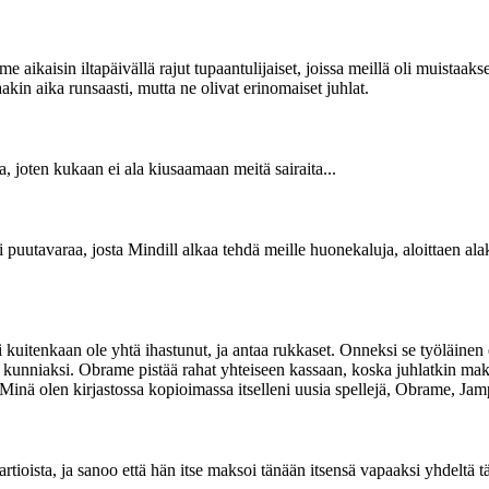
me aikaisin iltapäivällä rajut tupaantulijaiset, joissa meillä oli muista
kin aika runsaasti, mutta ne olivat erinomaiset juhlat.
joten kukaan ei ala kiusaamaan meitä sairaita...
utavaraa, josta Mindill alkaa tehdä meille huonekaluja, aloittaen alak
i kuitenkaan ole yhtä ihastunut, ja antaa rukkaset. Onneksi se työläinen 
n kunniaksi. Obrame pistää rahat yhteiseen kassaan, koska juhlatkin maks
 Minä olen kirjastossa kopioimassa itselleni uusia spellejä, Obrame, Jam
ioista, ja sanoo että hän itse maksoi tänään itsensä vapaaksi yhdeltä täll