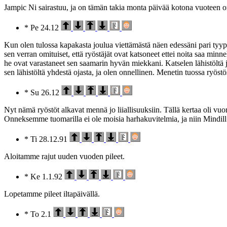
Jampic Ni sairastuu, ja on tämän takia monta päivää kotona vuoteen o
* Pe 24.12
Kun olen tulossa kapakasta joulua viettämästä näen edessäni pari tyy
sen verran omituiset, että ryöstäjät ovat katsoneet ettei noita saa min
he ovat varastaneet sen saamarin hyvän miekkani. Katselen lähistöltä j
sen lähistöltä yhdestä ojasta, ja olen onnellinen. Menetin tuossa ryöst
* Su 26.12
Nyt nämä ryöstöt alkavat mennä jo liiallisuuksiin. Tällä kertaa oli vuor
Onneksemme tuomarilla ei ole moisia harhakuvitelmia, ja niin Mindill
* Ti 28.12.91
Aloitamme rajut uuden vuoden pileet.
* Ke 1.1.92
Lopetamme pileet iltapäivällä.
* To 2.1