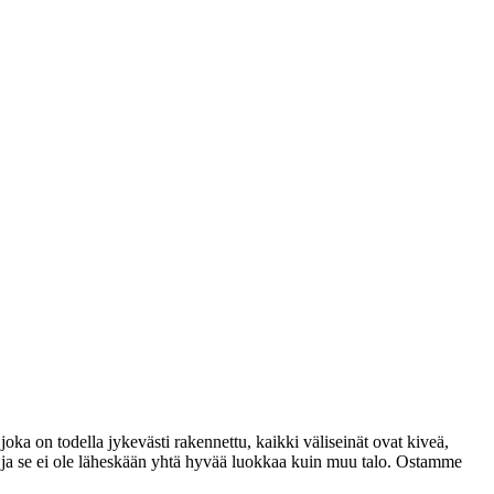
ka on todella jykevästi rakennettu, kaikki väliseinät ovat kiveä,
ta, ja se ei ole läheskään yhtä hyvää luokkaa kuin muu talo. Ostamme