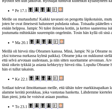
Ryöstöt sen kun jatkuvat. Ryöstäjät tuntuvat kuitenkin kyllästyneen k
* Pe 17.1
Meille on murtauduttu! Kaikki tavarani on pengottu läpikotaisin, mutta
joten he ovat ilmeisesti halunneet puhdasta rahaa. Toisaalta päätellen 
enään helppoa. Jampic Ni tulee iloisena kotiin, ja kertoo saaneens
joutumatta mihinkään suurempiin ongelmiin. Tosin hän kyllä oli sinä a
* Ma 20.1
Meillä oli hirveä riita Obramen kanssa. Minä, Jampic Ni ja Obrame
yksi toisessa nurkassa kylmä paikka). Obrame joka on nukkunut siellä nu
että selvä arvotaan uudestaan, ja niin sitten suoritamme arvonnan. Ar
tästä oikein tykkää ja asiasta kehkeytyy hirveä riita. Lopulta Obrame 
hän ei tullut takaisin.
* Ke 22.1
Sotilaat tulevat ilmoittamaan meille, että tähän tulee markkinapaikan l
alamme kerätä porukkaa, joka vastustaa hanketta. Lähdemme kiertele
liian pieni, jotta he voisivat asiaan puuttua.
* To 23.1