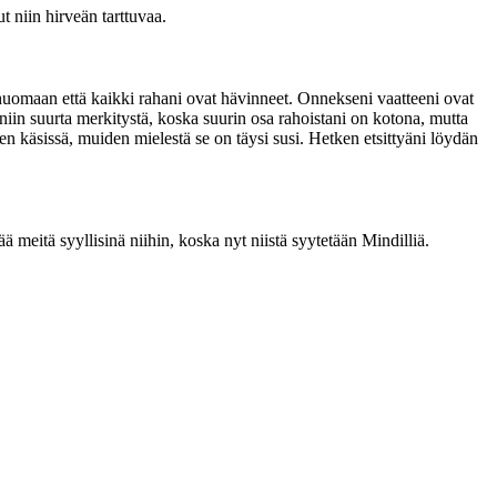
 niin hirveän tarttuvaa.
huomaan että kaikki rahani ovat hävinneet. Onnekseni vaatteeni ovat
 niin suurta merkitystä, koska suurin osa rahoistani on kotona, mutta
n käsissä, muiden mielestä se on täysi susi. Hetken etsittyäni löydän
ää meitä syyllisinä niihin, koska nyt niistä syytetään Mindilliä.