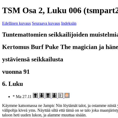
TSM Osa 2, Luku 006 (tsmpart2
Edellinen kuvaus
Seuraava kuvaus
Indeksiin
Tuntemattomien seikkailijoiden muistelmi
Kertomus Burf Puke The magician ja hän
ystäviensä seikkailusta
vuonna 91
6. Luku
* Ma 27.11
Käymme katsomassa ne Jampic Nin löytämät talot, ja ostamme niistä yhd
välipohja kiveä yms. Näyttää siltä että tämä on se talo joka maanjärist
taloon heti uuden lukon, ja alamme muuttaa sisään.