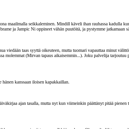
a maailmalla seikkaleminen. Mindill käveli ihan rauhassa kadulla kun t
rame ja Jampic Ni oppineet vähän puutöitä, ja pystymme jatkamaan sä
 viedään taas syyttä oikeuteen, mutta tuomari vapauttaa minut välittöm
essa molemmat (Mirvan tapaus aikaisemmin...). Joku palvelija tarjoutuu 
e hänen kanssaan iloisen kapakkaillan.
päiväkirjaa ajan tasalla, mutta nyt kun viimeinkin päättänyt pitää pienen 