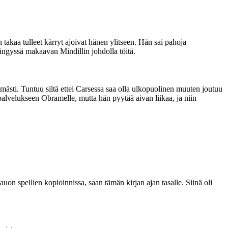
akaa tulleet kärryt ajoivat hänen ylitseen. Hän sai pahoja
ngyssä makaavan Mindillin johdolla töitä.
ästi. Tuntuu siltä ettei Carsessa saa olla ulkopuolinen muuten joutuu
palvelukseen Obramelle, mutta hän pyytää aivan liikaa, ja niin
tauon spellien kopioinnissa, saan tämän kirjan ajan tasalle. Siinä oli