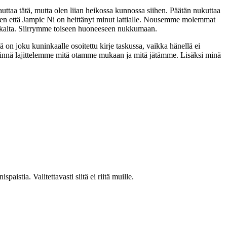
uttaa tätä, mutta olen liian heikossa kunnossa siihen. Päätän nukuttaa
ihen että Jampic Ni on heittänyt minut lattialle. Nousemme molemmat
aikalta. Siirrymme toiseen huoneeseen nukkumaan.
 joku kuninkaalle osoitettu kirje taskussa, vaikka hänellä ei
ähinnä lajittelemme mitä otamme mukaan ja mitä jätämme. Lisäksi minä
istia. Valitettavasti siitä ei riitä muille.