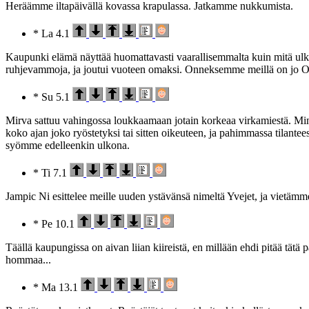
Heräämme iltapäivällä kovassa krapulassa. Jatkamme nukkumista.
* La 4.1
Kaupunki elämä näyttää huomattavasti vaarallisemmalta kuin mitä ulkon
ruhjevammoja, ja joutui vuoteen omaksi. Onneksemme meillä on jo Ob
* Su 5.1
Mirva sattuu vahingossa loukkaamaan jotain korkeaa virkamiestä. Minua
koko ajan joko ryöstetyksi tai sitten oikeuteen, ja pahimmassa tilante
syömme edelleenkin ulkona.
* Ti 7.1
Jampic Ni esittelee meille uuden ystävänsä nimeltä Yvejet, ja vietämm
* Pe 10.1
Täällä kaupungissa on aivan liian kiireistä, en millään ehdi pitää tätä 
hommaa...
* Ma 13.1