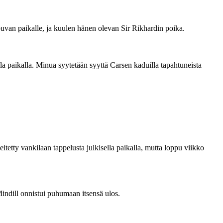
puvan paikalle, ja kuulen hänen olevan Sir Rikhardin poika.
lla paikalla. Minua syytetään syyttä Carsen kaduilla tapahtuneista
itetty vankilaan tappelusta julkisella paikalla, mutta loppu viikko
indill onnistui puhumaan itsensä ulos.