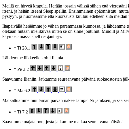
Meillä on hirveä krapula. Herään jossain välissä siihen että vierestän
itseni, ja heitän itseeni Sleep spellin. Ensimmäinen epäonnistuu, mu
pystyyn, ja huomaamme että kuorsausta kuuluu edelleen siitä meidän 
Iltapäivällä heräämme jo vähän paremmassa kunnossa, ja lähdemme tek
olekaan mitään mielikuvaa miten se on sinne joutunut. Mindill ja Mi
käyn ostamassa spell reagantteja.
* Ti 28.1
Lähdemme liikkeelle kohti Iliania.
* Pe 3.2
Saavumme Ilianiin. Jatkamme seuraanvana päivänä ruokaostosten jäl
* Ma 6.2
Matkattuamme muutaman päivän näkee Jampic Ni jäniksen, ja saa sen tapett
* Ti 7.2
Saavumme majataloon, josta jatkamme matkaa seuraavana päivänä.