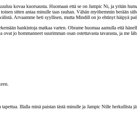
i kuuluu kovaa kuorsausta. Huomaan että se on Jampic Ni, ja yritän huma
tta toinen sitten antaa minulle taas rauhan. Vähän myöhemmin herään si
välistä. Arvaamme heti syyllisen, mutta Mindill on jo ehtinyt häipyä p
emään hankintoja matkaa varten. Obrame huomaa aamulla että hänellä on
rva ovat jo hommanneet suurimman osan ostettavasta tavarasta, ja me l
keen.
ua. Illalla minä paistan tästä minulle ja Jampic Nille herkullista jänispa