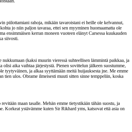
hoistaan.
n piilottamiani rahoja, mikään tavaroistani ei heille ole kelvannut,
on kohta jo niin paljon tavaraa, ettei sen myyminen huomaamatta ole
lemma ensimmäisen kerran moneen vuoteen elänyt Carsessa kuukauden
a siivosti.
nukkumaan (kaksi muurin vieressä suhteellisen lämmintä paikkaa, ja
a olisi aika vaihtaa järjestystä. Pienen sovittelun jälkeen suostumme,
 ole tyytyväinen, ja alkaa syyttämään meitä huijauksesta jne. Me emme
n tien ulos. Obrame ilmeisesti muuti sitten sinne temppeliin, koska
alo revitään maan tasalle. Mehän emme tietystikään tähän suostu, ja
e. Korkeat ystävämme kuten Sir Rikhard yms, katsovat että asia on