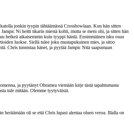
 katolla jonkin tyypin tähtäämässä Crossbowlaan. Kun hän sitten
ampic Ni heitti tikarin miestä kohti, mutta se meni ohi, ja sitten hän
 osuu hetkeä aikaisemmin kuin tyyppi häntä. Ensimmäinen isku osuu
ioiden luokse. Siellä tulee joku mustapukuinen mies, ja sitoo
ntä. Chris tunnistaa hänet, ja pyytää Jampic Nitä saapumaan
 huomenna, ja pyytänyt Obramea viemään kirje tästä tapahtumasta
sta tule mitään. Olemme tyytyväisiä.
heräämään oli se että Chris lupasi alentaa oluen veroa. Illalla on