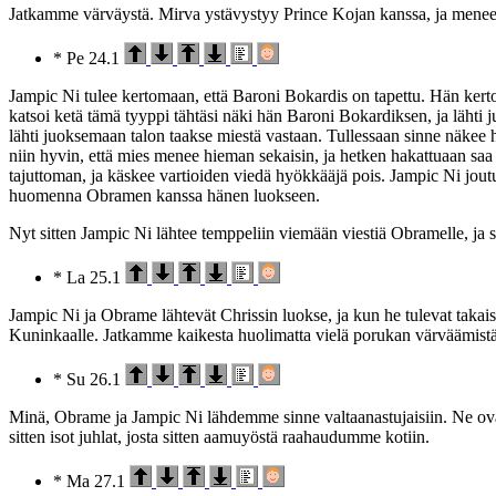
Jatkamme värväystä. Mirva ystävystyy Prince Kojan kanssa, ja menee t
* Pe 24.1
Jampic Ni tulee kertomaan, että Baroni Bokardis on tapettu. Hän kert
katsoi ketä tämä tyyppi tähtäsi näki hän Baroni Bokardiksen, ja lähti j
lähti juoksemaan talon taakse miestä vastaan. Tullessaan sinne näkee
niin hyvin, että mies menee hieman sekaisin, ja hetken hakattuaan saa
tajuttoman, ja käskee vartioiden viedä hyökkääjä pois. Jampic Ni jou
huomenna Obramen kanssa hänen luokseen.
Nyt sitten Jampic Ni lähtee temppeliin viemään viestiä Obramelle, ja
* La 25.1
Jampic Ni ja Obrame lähtevät Chrissin luokse, ja kun he tulevat takai
Kuninkaalle. Jatkamme kaikesta huolimatta vielä porukan värväämistä 
* Su 26.1
Minä, Obrame ja Jampic Ni lähdemme sinne valtaanastujaisiin. Ne ovat 
sitten isot juhlat, josta sitten aamuyöstä raahaudumme kotiin.
* Ma 27.1