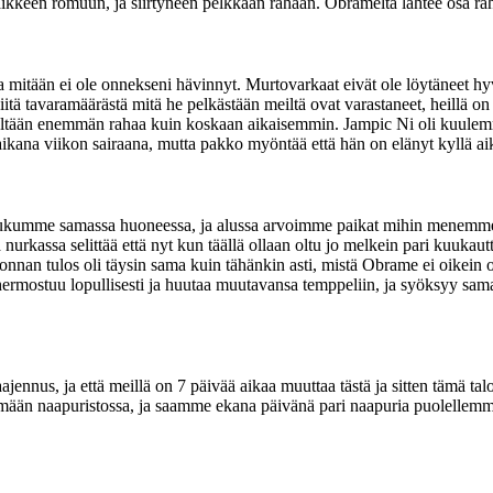
aikkeen romuun, ja siirtyneen pelkkään rahaan. Obramelta lähtee osa ra
 mitään ei ole onnekseni hävinnyt. Murtovarkaat eivät ole löytäneet hyvi
siitä tavaramäärästä mitä he pelkästään meiltä ovat varastaneet, heillä 
a isältään enemmän rahaa kuin koskaan aikaisemmin. Jampic Ni oli kuu
ikana viikon sairaana, mutta pakko myöntää että hän on elänyt kyllä aik
 nukumme samassa huoneessa, ja alussa arvoimme paikat mihin menemme 
rkassa selittää että nyt kun täällä ollaan oltu jo melkein pari kuukautt
vonnan tulos oli täysin sama kuin tähänkin asti, mistä Obrame ei oikein
hermostuu lopullisesti ja huutaa muutavansa temppeliin, ja syöksyy sama
aajennus, ja että meillä on 7 päivää aikaa muuttaa tästä ja sitten tämä t
mään naapuristossa, ja saamme ekana päivänä pari naapuria puolellemm