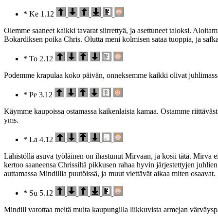
* Ke 1.12
Olemme saaneet kaikki tavarat siirrettyä, ja asettuneet taloksi. Aloitam
Bokardiksen poika Chris. Olutta meni kolmisen sataa tuoppia, ja safkaa
* To 2.12
Podemme krapulaa koko päivän, onneksemme kaikki olivat juhlimassa, 
* Pe 3.12
Käymme kaupoissa ostamassa kaikenlaista kamaa. Ostamme riittävästi pu
yms.
* La 4.12
Lähistöllä asuva työläinen on ihastunut Mirvaan, ja kosii tätä. Mirva e
kertoo saaneensa Chrissiltä pikkusen rahaa hyvin järjestettyjen juhlie
auttamassa Mindillia puutöissä, ja muut viettävät aikaa miten osaavat.
* Su 5.12
Mindill varottaa meitä muita kaupungilla liikkuvista armejan värväyspart