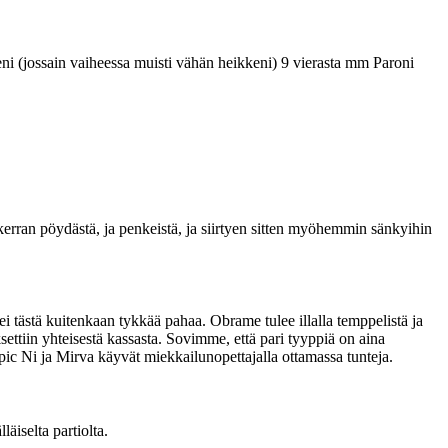
akseni (jossain vaiheessa muisti vähän heikkeni) 9 vierasta mm Paroni
erran pöydästä, ja penkeistä, ja siirtyen sitten myöhemmin sänkyihin
ei tästä kuitenkaan tykkää pahaa. Obrame tulee illalla temppelistä ja
ettiin yhteisestä kassasta. Sovimme, että pari tyyppiä on aina
pic Ni ja Mirva käyvät miekkailunopettajalla ottamassa tunteja.
äiselta partiolta.