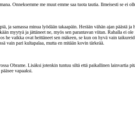
mana. Onneksemme me muut emme saa tuota tautia. Ilmeisesti se ei ollut
ppiä, ja samassa minua lyödään takaapäin. Herään vähän ajan päästä ja 
nekään myytyä ja jättäneet ne, myös sen parantavan viitan. Rahalla ei ole
os he vaikka ovat heittäneet sen mäkeen, se kun on hyvä vain taikureide
össä vain pari kultapalaa, mutta en mitään kovin tärkeää.
ossa Obrame. Lisäksi jotenkin tuntuu siltä että paikallinen lainvartia pit
 pääsee vapaaksi.