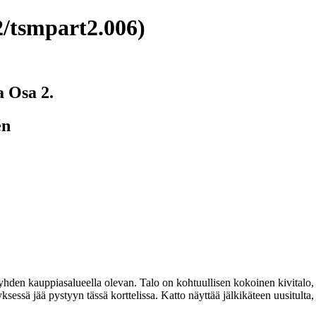
/tsmpart2.006)
a Osa 2.
en
en kauppiasalueella olevan. Talo on kohtuullisen kokoinen kivitalo, jo
yksessä jää pystyyn tässä korttelissa. Katto näyttää jälkikäteen uusitul