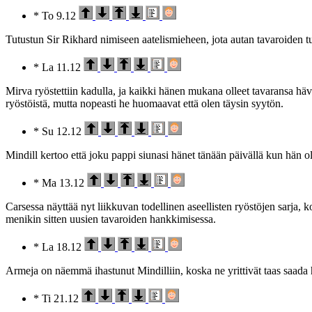
* To 9.12
Tutustun Sir Rikhard nimiseen aatelismieheen, jota autan tavaroiden 
* La 11.12
Mirva ryöstettiin kadulla, ja kaikki hänen mukana olleet tavaransa hävi
ryöstöistä, mutta nopeasti he huomaavat että olen täysin syytön.
* Su 12.12
Mindill kertoo että joku pappi siunasi hänet tänään päivällä kun hän o
* Ma 13.12
Carsessa näyttää nyt liikkuvan todellinen aseellisten ryöstöjen sarja, 
menikin sitten uusien tavaroiden hankkimisessa.
* La 18.12
Armeja on näemmä ihastunut Mindilliin, koska ne yrittivät taas saada
* Ti 21.12