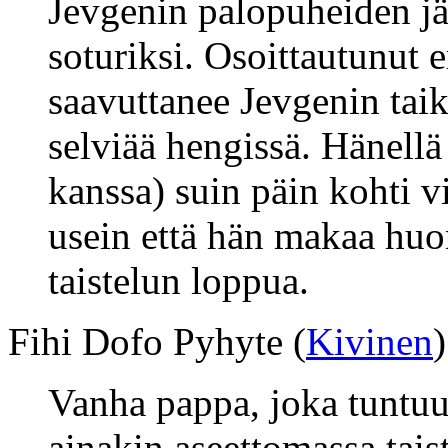
Jevgenin palopuheiden jä
soturiksi. Osoittautunut 
saavuttanee Jevgenin tai
selviää hengissä. Hänellä
kanssa) suin päin kohti v
usein että hän makaa hu
taistelun loppua.
Fihi Dofo Pyhyte (
Kivinen
)
Vanha pappa, joka tuntuu
ainakin aseettomassa tais