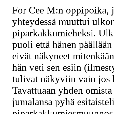
For Cee M:n oppipoika, 
yhteydessä muuttui ulkon
piparkakkumieheksi. Ulk
puoli että hänen päällään 
eivät näkyneet mitenkään,
hän veti sen esiin (ilmesty
tulivat näkyviin vain jos 
Tavattuaan yhden omista j
jumalansa pyhä esitaisteli
piparkakkumiesmuunnos p