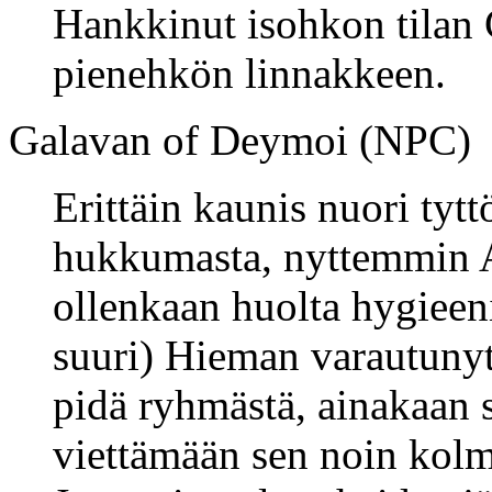
Hankkinut isohkon tilan 
pienehkön linnakkeen.
Galavan of Deymoi (NPC)
Erittäin kaunis nuori tytt
hukkumasta, nyttemmin A
ollenkaan huolta hygieeni
suuri) Hieman varautunyt j
pidä ryhmästä, ainakaan 
viettämään sen noin kol