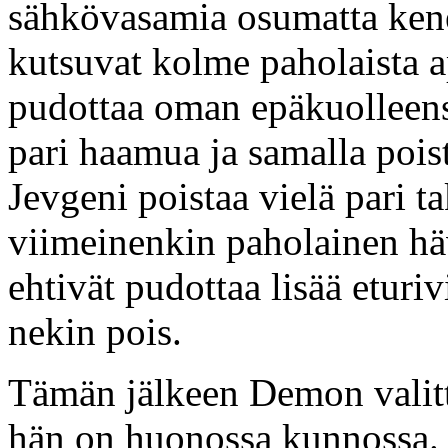
sähkövasamia osumatta ken
kutsuvat kolme paholaista 
pudottaa oman epäkuolleensa
pari haamua ja samalla pois
Jevgeni poistaa vielä pari t
viimeinenkin paholainen hävi
ehtivät pudottaa lisää eturi
nekin pois.
Tämän jälkeen Demon valitta
hän on huonossa kunnossa. 