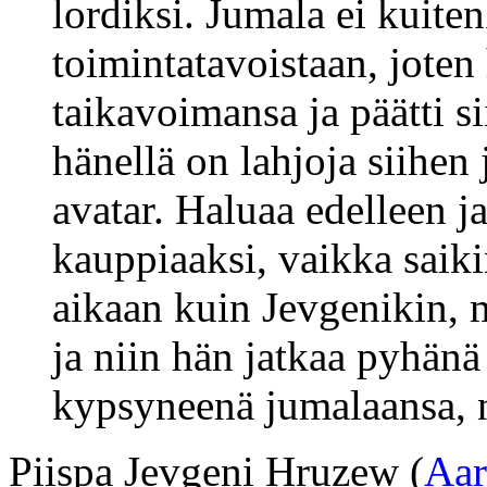
lordiksi. Jumala ei kuite
toimintatavoistaan, joten
taikavoimansa ja päätti s
hänellä on lahjoja siihe
avatar. Haluaa edelleen j
kauppiaaksi, vaikka saik
aikaan kuin Jevgenikin, m
ja niin hän jatkaa pyhä
kypsyneenä jumalaansa, 
Piispa Jevgeni Hruzew (
Aar