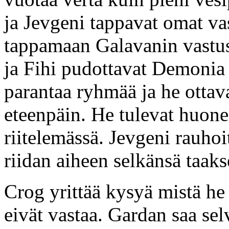
ja Jevgeni tappavat omat va
tappamaan Galavanin vastust
ja Fihi pudottavat Demonia 
parantaa ryhmää ja he ottav
eteenpäin. He tulevat huonee
riitelemässä. Jevgeni rauhoit
riidan aiheen selkänsä taaks
Crog yrittää kysyä mistä he o
eivät vastaa. Gardan saa selv