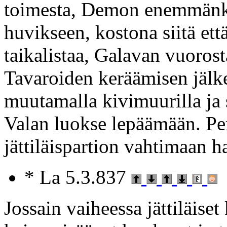
toimesta, Demon enemmänkin
huvikseen, kostona siitä ett
taikalistaa, Galavan vuorost
Tavaroiden keräämisen jälk
muutamalla kivimuurilla ja 
Valan luokse lepäämään. Per
jättiläispartion vahtimaan 
* La 5.3.837
Jossain vaiheessa jättiläiset