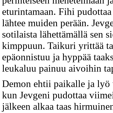
perinteiseen menetelmään j
eturintamaan. Fihi pudottaa
lähtee muiden perään. Jevge
sotilaista lähettämällä sen s
kimppuun. Taikuri yrittää t
epäonnistuu ja hyppää taakse
leukaluu painuu aivoihin tap
Demon ehtii paikalle ja lyö
kun Jevgeni pudottaa viimei
jälkeen alkaa taas hirmuin