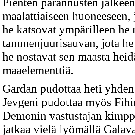
Pienten parannusten jälkeen
maalattiaiseen huoneeseen, 
he katsovat ympärilleen he
tammenjuurisauvan, jota he
he nostavat sen maasta heid
maaelementtiä.
Gardan pudottaa heti yhde
Jevgeni pudottaa myös Fihin
Demonin vastustajan kimpp
jatkaa vielä lyömällä Galav