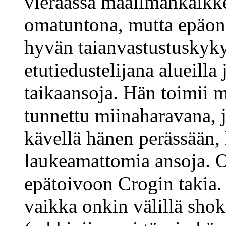
vieraassa maailmankaikk
omatuntona, mutta epäon
hyvän taianvastustuskyky
etutiedustelijana alueilla
taikaansoja. Hän toimii m
tunnettu miinaharavana, j
kävellä hänen perässään,
laukeamattomia ansoja. 
epätoivoon Crogin takia. 
vaikka onkin välillä shok