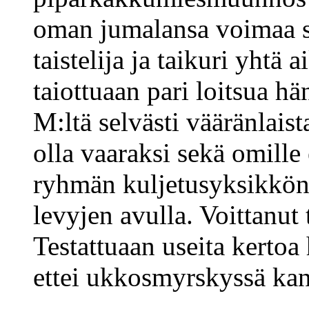
oman jumalansa voimaa se
taistelija ja taikuri yhtä 
taiottuaan pari loitsua h
M:ltä selvästi vääränlaist
olla vaaraksi sekä omille 
ryhmän kuljetusyksikkönä,
levyjen avulla. Voittanut 
Testattuaan useita kertoa
ettei ukkosmyrskyssä kann