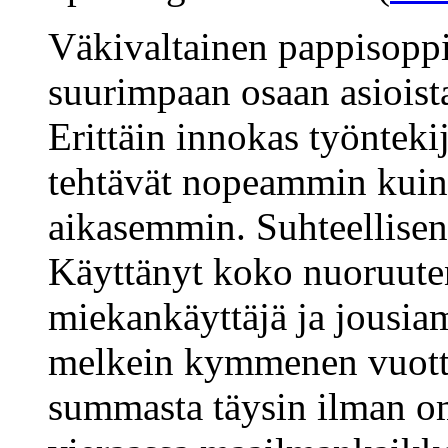
Väkivaltainen pappisoppi
suurimpaan osaan asioista 
Erittäin innokas työntekij
tehtävät nopeammin kuin
aikasemmin. Suhteellisen 
Käyttänyt koko nuoruuten
miekankäyttäjä ja jousiam
melkein kymmenen vuotta
summasta täysin ilman om