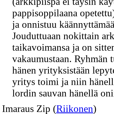
(arkkipiispa ei täysin kä
pappisoppilaana opetettu)
ja onnistuu käännyttämää
Jouduttuaan nokittain ar
taikavoimansa ja on sitt
vakaumustaan. Ryhmän tul
hänen yrityksistään lepyt
yritys toimi ja niin hänel
lordin sauvan hänellä oni
Imaraus Zip (
Riikonen
)