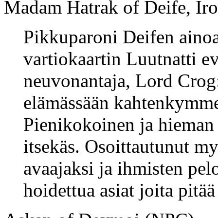
Madam Hatrak of Deife, Iro
Pikkuparoni Deifen ainoa 
vartiokaartin Luutnatti e
neuvonantaja, Lord Crog:
elämässään kahtenkymme
Pienikokoinen ja hieman 
itsekäs. Osoittautunut m
avaajaksi ja ihmisten pel
hoidettua asiat joita pitää