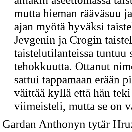
mutta hieman rääväsuu ja
ajan myötä hyväksi taistel
Jevgenin ja Crogin taiste
taistelutilanteissa tuntuu 
tehokkuutta. Ottanut ni
sattui tappamaan erään p
väittää kyllä että hän tek
viimeisteli, mutta se on v
Gardan Anthonyn tytär Hr