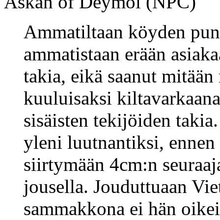
Askan of Deymoi (NPC)
Ammatiltaan köyden puno
ammatistaan erään asiak
takia, eikä saanut mitään
kuuluisaksi kiltavarkaana
sisäisten tekijöiden takia
yleni luutnantiksi, ennen
siirtymään 4cm:n seuraaj
jousella. Jouduttuaan Vi
sammakkona ei hän oikein 