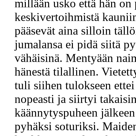
millään usko että hän on
keskivertoihmistä kaunii
pääsevät aina silloin täll
jumalansa ei pidä siitä 
vähäisinä. Mentyään naim
hänestä tilallinen. Vietet
tuli siihen tulokseen ette
nopeasti ja siirtyi takais
käännytyspuheen jälkeen p
pyhäksi soturiksi. Maide