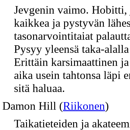
Jevgenin vaimo. Hobitti,
kaikkea ja pystyvän lähe
tasonarvointitaiat palautt
Pysyy yleensä taka-alalla 
Erittäin karsimaattinen ja
aika usein tahtonsa läpi e
sitä haluaa.
Damon Hill (
Riikonen
)
Taikatieteiden ja akateem