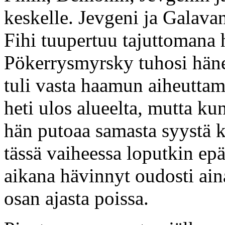
keskelle. Jevgeni ja Galavan
Fihi tuupertuu tajuttomana 
Pökerrysmyrsky tuhosi häne
tuli vasta haamun aiheutta
heti ulos alueelta, mutta ku
hän putoaa samasta syystä k
tässä vaiheessa loputkin epä
aikana hävinnyt oudosti ain
osan ajasta poissa.