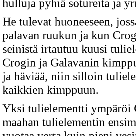
hulluja pyhiä sotureita ja yr
He tulevat huoneeseen, jos
palavan ruukun ja kun Crog 
seinistä irtautuu kuusi tuli
Crogin ja Galavanin kimpp
ja häviää, niin silloin tulie
kaikkien kimppuun.
Yksi tulielementti ympäröi
maahan tulielementin ensim
vuotaa verta kuin pieni ves