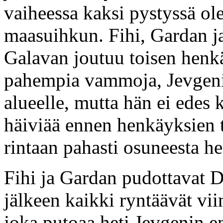
vaiheessa kaksi pystyssä ol
maasuihkun. Fihi, Gardan j
Galavan joutuu toisen henkä
pahempia vammoja, Jevgen
alueelle, mutta hän ei edes
häiviää ennen henkäyksien 
rintaan pahasti osuneesta h
Fihi ja Gardan pudottavat D
jälkeen kaikki ryntäävät v
joka putoaa heti Jevgenin e