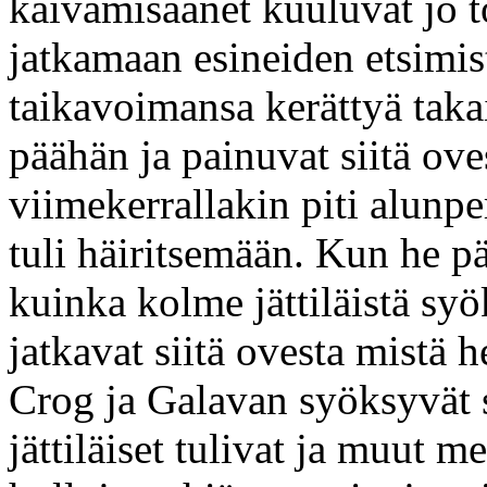
kaivamisäänet kuuluvat jo t
jatkamaan esineiden etsimi
taikavoimansa kerättyä tak
päähän ja painuvat siitä ove
viimekerrallakin piti alun
tuli häiritsemään. Kun he 
kuinka kolme jättiläistä syö
jatkavat siitä ovesta mistä 
Crog ja Galavan syöksyvät 
jättiläiset tulivat ja muut m