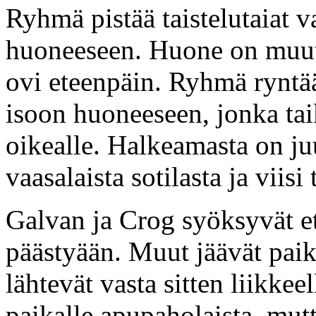
Ryhmä pistää taistelutaiat v
huoneeseen. Huone on muuten
ovi eteenpäin. Ryhmä ryntää 
isoon huoneeseen, jonka tai
oikealle. Halkeamasta on juu
vaasalaista sotilasta ja viisi 
Galvan ja Crog syöksyvät et
päästyään. Muut jäävät paik
lähtevät vasta sitten liikkee
paikalle apupaholaista, mut