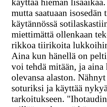
käyttää hieman lisäaikaa.
mutta saatuaan isosedän t
käytännössä sotilaskasti
miettimättä ollenkaan te
rikkoa tiirikoita lukkoihi
Aina kun hänellä on peltih
voi tehdä mitään, ja aina 
olevansa alaston. Nähnyt
soturiksi ja käyttää nyky
tarkoitukseen. "Ihotaudi