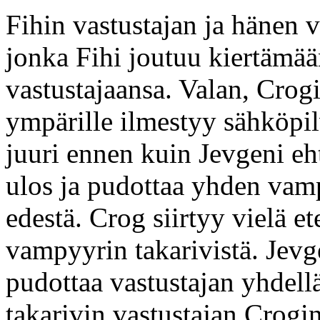
Fihin vastustajan ja hänen 
jonka Fihi joutuu kiertämään
vastustajaansa. Valan, Crogi
ympärille ilmestyy sähköpi
juuri ennen kuin Jevgeni eht
ulos ja pudottaa yhden vam
edestä. Crog siirtyy vielä e
vampyyrin takarivistä. Jevg
pudottaa vastustajan yhdellä
takarivin vastustajan Crogi