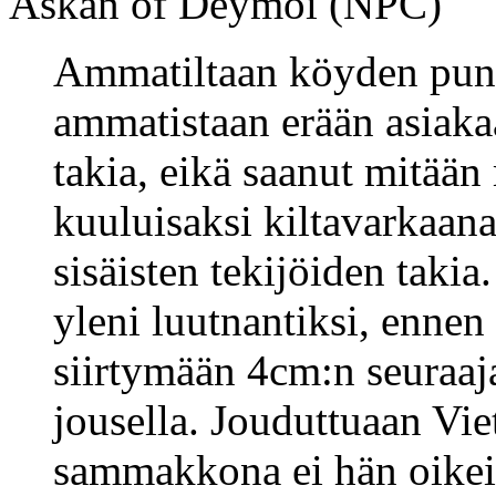
Askan of Deymoi (NPC)
Ammatiltaan köyden puno
ammatistaan erään asiak
takia, eikä saanut mitään
kuuluisaksi kiltavarkaana
sisäisten tekijöiden takia
yleni luutnantiksi, ennen
siirtymään 4cm:n seuraaj
jousella. Jouduttuaan Vi
sammakkona ei hän oikein 