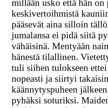
millään usko että hän on
keskivertoihmistä kaunii
pääsevät aina silloin täll
jumalansa ei pidä siitä 
vähäisinä. Mentyään naim
hänestä tilallinen. Vietet
tuli siihen tulokseen ette
nopeasti ja siirtyi takais
käännytyspuheen jälkeen p
pyhäksi soturiksi. Maide