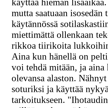
käyttää hieman lisäaikaa.
mutta saatuaan isosedän t
käytännössä sotilaskasti
miettimättä ollenkaan te
rikkoa tiirikoita lukkoihi
Aina kun hänellä on peltih
voi tehdä mitään, ja aina 
olevansa alaston. Nähnyt
soturiksi ja käyttää nyky
tarkoitukseen. "Ihotaudi