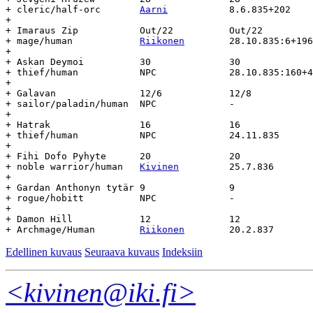
+ cleric/half-orc	
Aarni
		8.6.835+202	-		-

+

+ Imaraus Zip		Out/22		Out/22

+ mage/human		
Riikonen
	28.10.835:6+196	20.2.837	-

+

+ Askan Deymoi		30		30

+ thief/human		NPC		28.10.835:160+42-		-

+

+ Galavan		12/6		12/8

+ sailor/paladin/human	NPC		-		-		-

+

+ Hatrak		16		16

+ thief/human		NPC		24.11.835	-		-

+

+ Fihi Dofo Pyhyte	20		20

+ noble warrior/human	
Kivinen
		25.7.836	-		-

+

+ Gardan Anthonyn tytär	9		9

+ rogue/hobitt		NPC		-		-		-

+

+ Damon Hill		12		12

+ Archmage/Human	
Riikonen
Edellinen kuvaus
Seuraava kuvaus
Indeksiin
<kivinen@iki.fi>