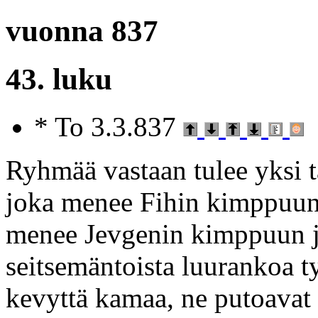
vuonna 837
43. luku
* To 3.3.837
Ryhmää vastaan tulee yksi t
joka menee Fihin kimppuun,
menee Jevgenin kimppuun ja
seitsemäntoista luurankoa t
kevyttä kamaa, ne putoavat y