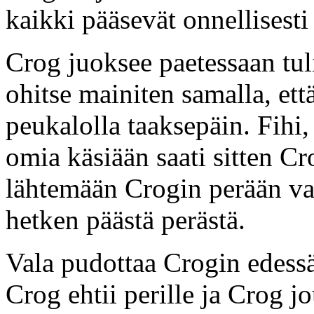
kaikki pääsevät onnellisest
Crog juoksee paetessaan tul
ohitse mainiten samalla, että
peukalolla taaksepäin. Fihi,
omia käsiään saati sitten C
lähtemään Crogin perään va
hetken päästä perästä.
Vala pudottaa Crogin edessä
Crog ehtii perille ja Crog j