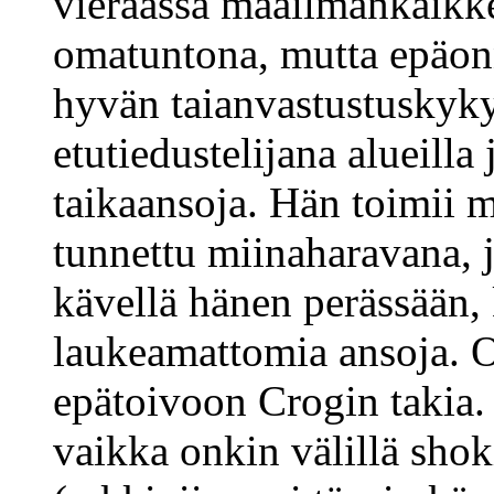
vieraassa maailmankaikk
omatuntona, mutta epäon
hyvän taianvastustuskyky
etutiedustelijana alueilla
taikaansoja. Hän toimii m
tunnettu miinaharavana, j
kävellä hänen perässään,
laukeamattomia ansoja. 
epätoivoon Crogin takia. 
vaikka onkin välillä shok