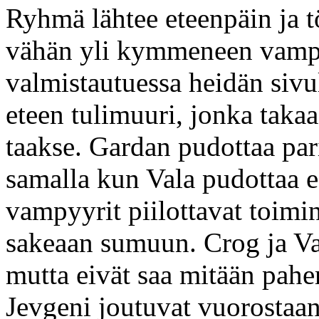
Ryhmä lähtee eteenpäin ja 
vähän yli kymmeneen vamp
valmistautuessa heidän siv
eteen tulimuuri, jonka taka
taakse. Gardan pudottaa par
samalla kun Vala pudottaa 
vampyyrit piilottavat toimi
sakeaan sumuun. Crog ja Val
mutta eivät saa mitään pah
Jevgeni joutuvat vuorostaan