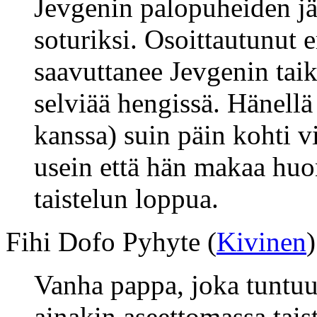
Jevgenin palopuheiden jä
soturiksi. Osoittautunut 
saavuttanee Jevgenin tai
selviää hengissä. Hänellä
kanssa) suin päin kohti v
usein että hän makaa hu
taistelun loppua.
Fihi Dofo Pyhyte (
Kivinen
)
Vanha pappa, joka tuntuu
ainakin aseettomassa tais