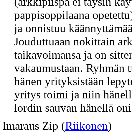
(arkkipiispa ei täysin kä
pappisoppilaana opetettu)
ja onnistuu käännyttämää
Jouduttuaan nokittain ar
taikavoimansa ja on sitt
vakaumustaan. Ryhmän tul
hänen yrityksistään lepyt
yritys toimi ja niin hänel
lordin sauvan hänellä oni
Imaraus Zip (
Riikonen
)