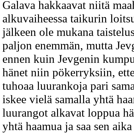
Galava hakkaavat niitä maa
alkuvaiheessa taikurin loit
jälkeen ole mukana taistelu
paljon enemmän, mutta Jevgen
ennen kuin Jevgenin kumpu
hänet niin pökerryksiin, ette
tuhoaa luurankoja pari sam
iskee vielä samalla yhtä h
luurangot alkavat loppua hä
yhtä haamua ja saa sen aika