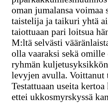
oman jumalansa voimaa se
taistelija ja taikuri yhtä 
taiottuaan pari loitsua h
M:ltä selvästi vääränlaist
olla vaaraksi sekä omille 
ryhmän kuljetusyksikkönä,
levyjen avulla. Voittanut 
Testattuaan useita kertoa
ettei ukkosmyrskyssä kann