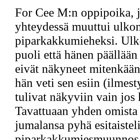
For Cee M:n oppipoika, 
yhteydessä muuttui ulkon
piparkakkumieheksi. Ulk
puoli että hänen päällään 
eivät näkyneet mitenkään,
hän veti sen esiin (ilmesty
tulivat näkyviin vain jos 
Tavattuaan yhden omista j
jumalansa pyhä esitaisteli
piparkakkumiesmuunnos p