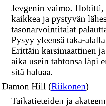
Jevgenin vaimo. Hobitti,
kaikkea ja pystyvän lähe
tasonarvointitaiat palautt
Pysyy yleensä taka-alalla 
Erittäin karsimaattinen ja
aika usein tahtonsa läpi e
sitä haluaa.
Damon Hill (
Riikonen
)
Taikatieteiden ja akateem