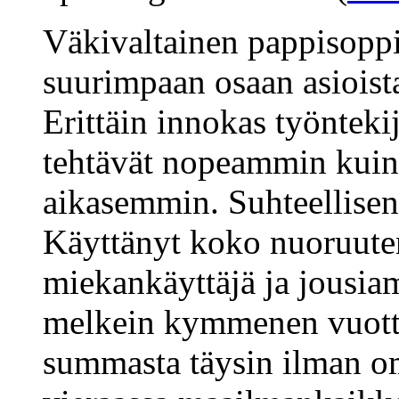
Väkivaltainen pappisoppi
suurimpaan osaan asioista 
Erittäin innokas työntekij
tehtävät nopeammin kuin
aikasemmin. Suhteellisen 
Käyttänyt koko nuoruuten
miekankäyttäjä ja jousiam
melkein kymmenen vuotta
summasta täysin ilman om