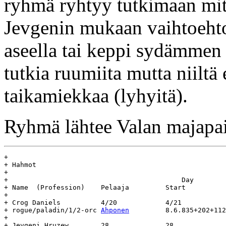
ryhmä ryhtyy tutkimaan mit
Jevgenin mukaan vaihtoehto
aseella tai keppi sydämmen 
tutkia ruumiita mutta niiltä
taikamiekkaa (lyhyitä).
Ryhmä lähtee Valan majapa
+

+ Hahmot

+

+					    Day				Age

+ Name	(Profession)	Pelaaja		Start		End		(days)

+

+ Crog Daniels		4/20		4/21

+ rogue/paladin/1/2-orc	
Ahponen
		8.6.835+202+112	-		-

+

+ Jevgeni Hruzew	28		28
