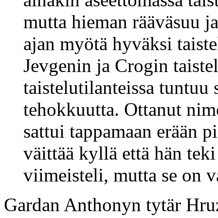
mutta hieman rääväsuu ja
ajan myötä hyväksi taistel
Jevgenin ja Crogin taiste
taistelutilanteissa tuntuu 
tehokkuutta. Ottanut ni
sattui tappamaan erään p
väittää kyllä että hän tek
viimeisteli, mutta se on v
Gardan Anthonyn tytär Hr