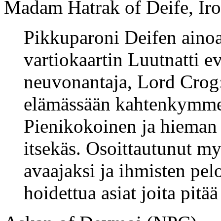
Madam Hatrak of Deife, Iro
Pikkuparoni Deifen ainoa 
vartiokaartin Luutnatti e
neuvonantaja, Lord Crog:
elämässään kahtenkymme
Pienikokoinen ja hieman 
itsekäs. Osoittautunut m
avaajaksi ja ihmisten pel
hoidettua asiat joita pitää