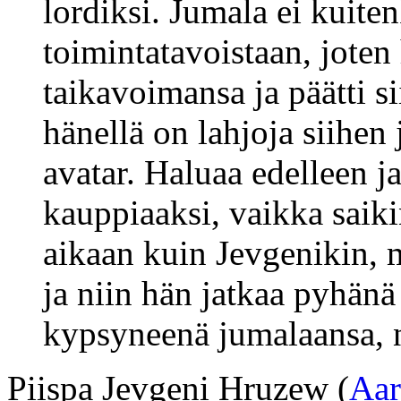
lordiksi. Jumala ei kuite
toimintatavoistaan, joten
taikavoimansa ja päätti s
hänellä on lahjoja siihe
avatar. Haluaa edelleen j
kauppiaaksi, vaikka saik
aikaan kuin Jevgenikin, m
ja niin hän jatkaa pyhä
kypsyneenä jumalaansa, 
Piispa Jevgeni Hruzew (
Aar