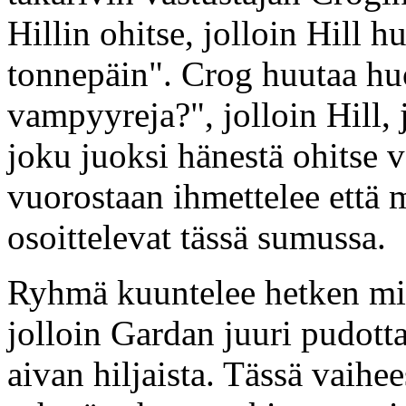
Hillin ohitse, jolloin Hill h
tonnepäin". Crog huutaa hu
vampyyreja?", jolloin Hill,
joku juoksi hänestä ohitse va
vuorostaan ihmettelee että m
osoittelevat tässä sumussa.
Ryhmä kuuntelee hetken miss
jolloin Gardan juuri pudotta
aivan hiljaista. Tässä vaihe