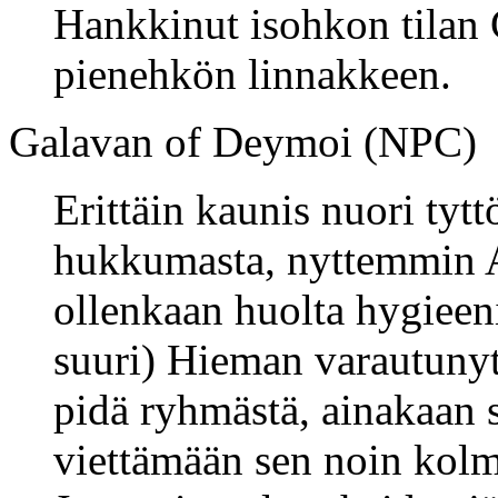
Hankkinut isohkon tilan 
pienehkön linnakkeen.
Galavan of Deymoi (NPC)
Erittäin kaunis nuori tytt
hukkumasta, nyttemmin A
ollenkaan huolta hygieeni
suuri) Hieman varautunyt j
pidä ryhmästä, ainakaan 
viettämään sen noin kol