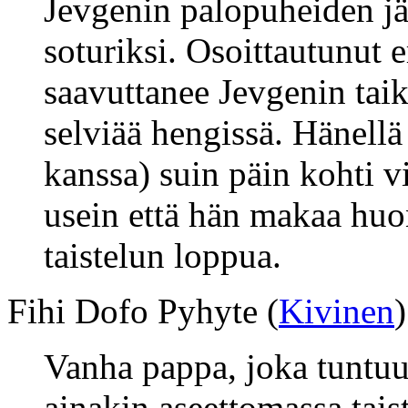
Jevgenin palopuheiden jä
soturiksi. Osoittautunut 
saavuttanee Jevgenin tai
selviää hengissä. Hänellä
kanssa) suin päin kohti v
usein että hän makaa hu
taistelun loppua.
Fihi Dofo Pyhyte (
Kivinen
)
Vanha pappa, joka tuntuu
ainakin aseettomassa tais