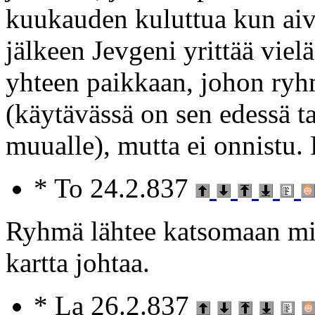
kuukauden kuluttua kun aiv
jälkeen Jevgeni yrittää vie
yhteen paikkaan, johon ryhm
(käytävässä on sen edessä ta
muualle), mutta ei onnistu.
* To 24.2.837
Ryhmä lähtee katsomaan mih
kartta johtaa.
* La 26.2.837