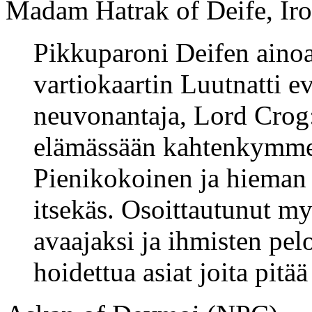
Madam Hatrak of Deife, Iro
Pikkuparoni Deifen ainoa 
vartiokaartin Luutnatti e
neuvonantaja, Lord Crog:
elämässään kahtenkymme
Pienikokoinen ja hieman 
itsekäs. Osoittautunut m
avaajaksi ja ihmisten pel
hoidettua asiat joita pitää