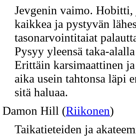
Jevgenin vaimo. Hobitti,
kaikkea ja pystyvän lähe
tasonarvointitaiat palautt
Pysyy yleensä taka-alalla 
Erittäin karsimaattinen ja
aika usein tahtonsa läpi e
sitä haluaa.
Damon Hill (
Riikonen
)
Taikatieteiden ja akateem