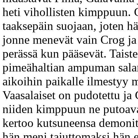
heti vihollisten kimppuun.
taaksepäin suojaan, joten hä
jonne menevät vain Crog ja 
perässä kun pääsevät. Taist
pimeähaltian ampuman sala
aikoihin paikalle ilmestyy
Vaasalaiset on pudotettu ja
niiden kimppuun ne putoav
kertoo kutsuneensa demoni
hän meni tajuttomaksi hän e