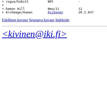
+ rogue/hobitt		NPC		-		-		-

+

+ Damon Hill		New/11		12

+ Archmage/Human	
Riikonen
Edellinen kuvaus
Seuraava kuvaus
Indeksiin
<kivinen@iki.fi>