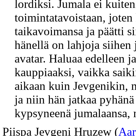
lordiksi. Jumala ei kuite
toimintatavoistaan, joten
taikavoimansa ja päätti s
hänellä on lahjoja siihe
avatar. Haluaa edelleen j
kauppiaaksi, vaikka saik
aikaan kuin Jevgenikin, m
ja niin hän jatkaa pyhä
kypsyneenä jumalaansa, 
Piispa Jevgeni Hruzew (
Aar