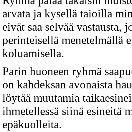
Ryhmä palaa takaisin muisto
arvata ja kysellä taioilla m
eivät saa selvää vastausta, j
perinteisellä menetelmällä 
koluamisella.
Parin huoneen ryhmä saapu
on kahdeksan avonaista hau
löytää muutamia taikaesine
ihmetellessä siinä esineitä 
epäkuolleita.