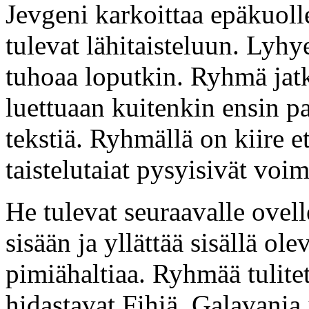
Jevgeni karkoittaa epäkuol
tulevat lähitaisteluun. Lyhy
tuhoaa loputkin. Ryhmä jatk
luettuaan kuitenkin ensin pa
tekstiä. Ryhmällä on kiire e
taistelutaiat pysyisivät voim
He tulevat seuraavalle ovel
sisään ja yllättää sisällä ole
pimiähaltiaa. Ryhmää tulitet
hidastavat Fihiä, Galavania 