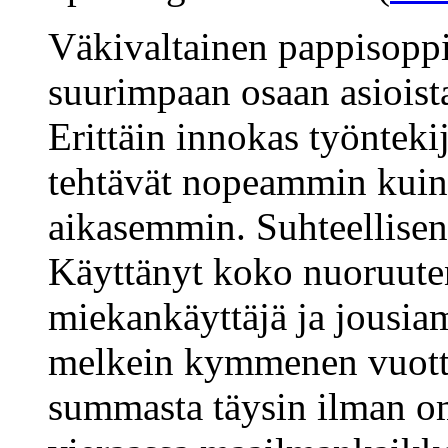
Väkivaltainen pappisoppi
suurimpaan osaan asioista 
Erittäin innokas työntekij
tehtävät nopeammin kuin
aikasemmin. Suhteellisen 
Käyttänyt koko nuoruuten
miekankäyttäjä ja jousiam
melkein kymmenen vuotta
summasta täysin ilman om