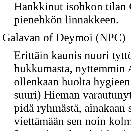
Hankkinut isohkon tilan 
pienehkön linnakkeen.
Galavan of Deymoi (NPC)
Erittäin kaunis nuori tytt
hukkumasta, nyttemmin A
ollenkaan huolta hygieeni
suuri) Hieman varautunyt j
pidä ryhmästä, ainakaan 
viettämään sen noin kol