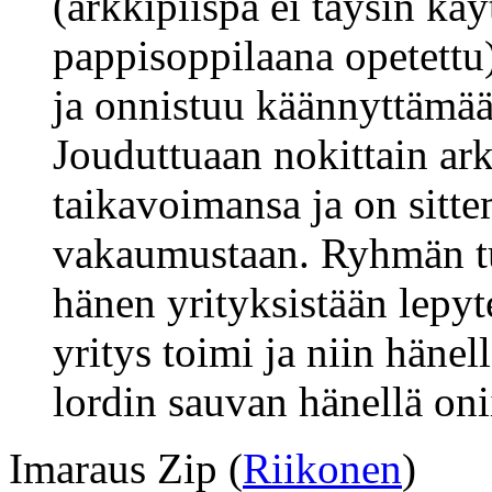
(arkkipiispa ei täysin kä
pappisoppilaana opetettu)
ja onnistuu käännyttämää
Jouduttuaan nokittain ar
taikavoimansa ja on sitt
vakaumustaan. Ryhmän tul
hänen yrityksistään lepyt
yritys toimi ja niin hänel
lordin sauvan hänellä oni
Imaraus Zip (
Riikonen
)