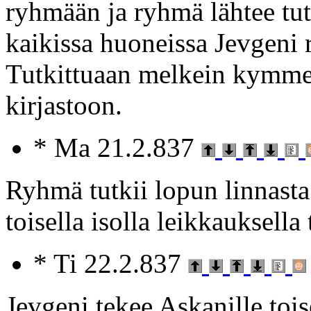
ryhmään ja ryhmä lähtee tu
kaikissa huoneissa Jevgeni 
Tutkittuaan melkein kymme
kirjastoon.
* Ma 21.2.837
Ryhmä tutkii lopun linnasta
toisella isolla leikkauksella
* Ti 22.2.837
Jevgeni tekee Askanille tois