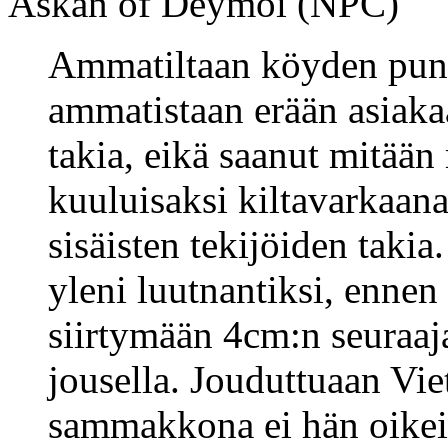
Askan of Deymoi (NPC)
Ammatiltaan köyden puno
ammatistaan erään asiak
takia, eikä saanut mitään
kuuluisaksi kiltavarkaana
sisäisten tekijöiden takia
yleni luutnantiksi, ennen
siirtymään 4cm:n seuraaj
jousella. Jouduttuaan Vi
sammakkona ei hän oikein 