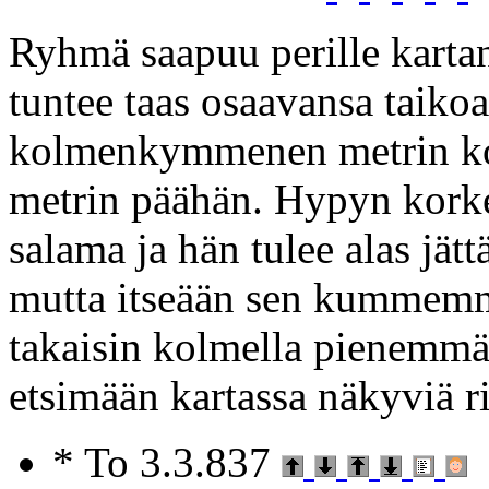
Ryhmä saapuu perille kartan
tuntee taas osaavansa taiko
kolmenkymmenen metrin k
metrin päähän. Hypyn kork
salama ja hän tulee alas jä
mutta itseään sen kummemm
takaisin kolmella pienemmä
etsimään kartassa näkyviä ri
* To 3.3.837