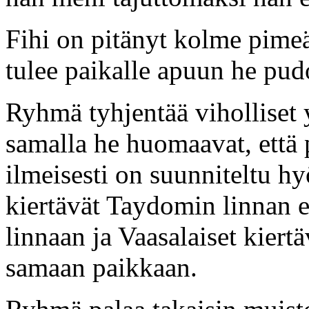
Fihi on pitänyt kolme pimeä
tulee paikalle apuun he pud
Ryhmä tyhjentää viholliset y
samalla he huomaavat, että p
ilmeisesti on suunniteltu h
kiertävät Taydomin linnan 
linnaan ja Vaasalaiset kier
samaan paikkaan.