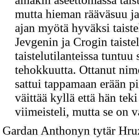
mutta hieman rääväsuu ja
ajan myötä hyväksi taistel
Jevgenin ja Crogin taiste
taistelutilanteissa tuntuu 
tehokkuutta. Ottanut ni
sattui tappamaan erään p
väittää kyllä että hän tek
viimeisteli, mutta se on v
Gardan Anthonyn tytär Hr