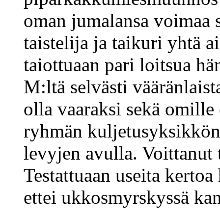
oman jumalansa voimaa se
taistelija ja taikuri yhtä 
taiottuaan pari loitsua h
M:ltä selvästi vääränlaist
olla vaaraksi sekä omille 
ryhmän kuljetusyksikkönä,
levyjen avulla. Voittanut 
Testattuaan useita kertoa
ettei ukkosmyrskyssä kann