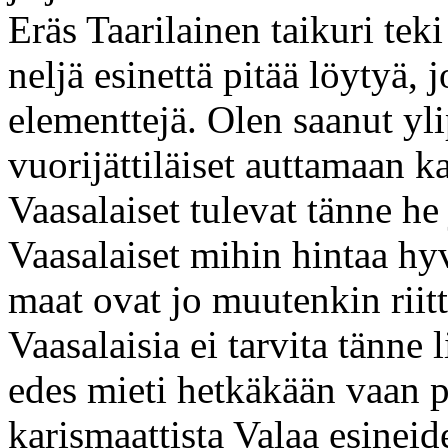
Eräs Taarilainen taikuri te
neljä esinettä pitää löytyä,
elementtejä. Olen saanut yli
vuorijättiläiset auttamaan k
Vaasalaiset tulevat tänne he
Vaasalaiset mihin hintaa h
maat ovat jo muutenkin rii
Vaasalaisia ei tarvita tänne
edes mieti hetkäkään vaan p
karismaattista Valaa esineid