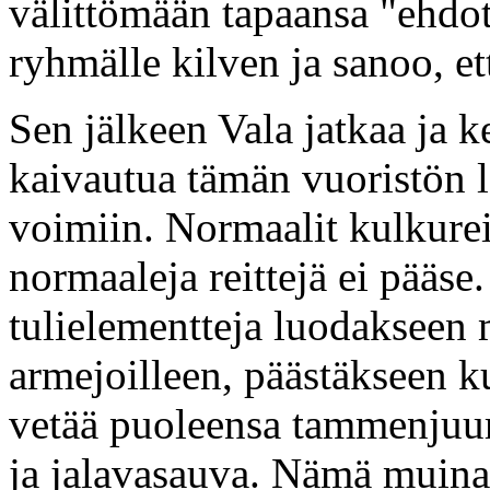
välittömään tapaansa "ehdot
ryhmälle kilven ja sanoo, ett
Sen jälkeen Vala jatkaa ja k
kaivautua tämän vuoristön l
voimiin. Normaalit kulkureit
normaaleja reittejä ei pääse.
tulielementteja luodakseen 
armejoilleen, päästäkseen k
vetää puoleensa tammenjuur
ja jalavasauva. Nämä muinas