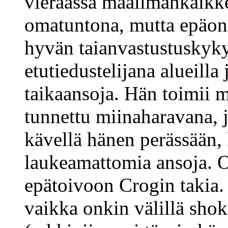
vieraassa maailmankaikk
omatuntona, mutta epäon
hyvän taianvastustuskyky
etutiedustelijana alueilla
taikaansoja. Hän toimii m
tunnettu miinaharavana, j
kävellä hänen perässään,
laukeamattomia ansoja. 
epätoivoon Crogin takia. 
vaikka onkin välillä shok