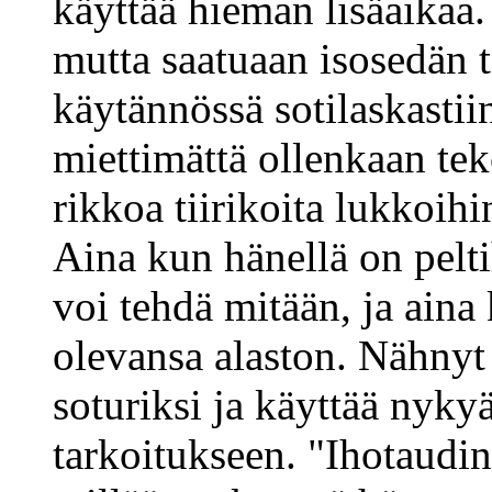
käyttää hieman lisäaikaa.
mutta saatuaan isosedän t
käytännössä sotilaskasti
miettimättä ollenkaan te
rikkoa tiirikoita lukkoihi
Aina kun hänellä on peltih
voi tehdä mitään, ja aina 
olevansa alaston. Nähnyt
soturiksi ja käyttää nyky
tarkoitukseen. "Ihotaudi