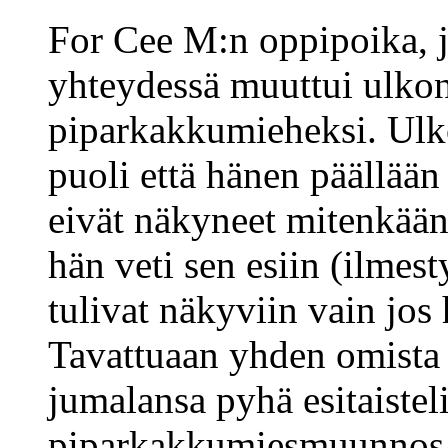
For Cee M:n oppipoika, 
yhteydessä muuttui ulkon
piparkakkumieheksi. Ulk
puoli että hänen päällään 
eivät näkyneet mitenkään,
hän veti sen esiin (ilmesty
tulivat näkyviin vain jos 
Tavattuaan yhden omista j
jumalansa pyhä esitaisteli
piparkakkumiesmuunnos p