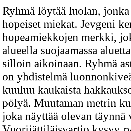
Ryhmä löytää luolan, jonka 
hopeiset miekat. Jevgeni ke
hopeamiekkojen merkki, joka 
alueella suojaamassa aluett
silloin aikoinaan. Ryhmä ast
on yhdistelmä luonnonkiveä
kuuluu kaukaista hakkauksen
pölyä. Muutaman metrin kulj
joka näyttää olevan täynnä v
Vuorijättiläisvartio kysyy 