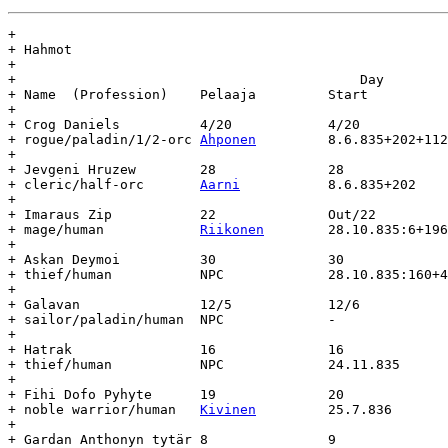
+

+ Hahmot

+

+					    Day				Age

+ Name	(Profession)	Pelaaja		Start		End		(days)

+

+ Crog Daniels		4/20		4/20

+ rogue/paladin/1/2-orc	
Ahponen
		8.6.835+202+112	-		-

+

+ Jevgeni Hruzew	28		28

+ cleric/half-orc	
Aarni
		8.6.835+202	-		-

+

+ Imaraus Zip		22		Out/22

+ mage/human		
Riikonen
	28.10.835:6+196	20.2.837	-

+

+ Askan Deymoi		30		30

+ thief/human		NPC		28.10.835:160+42-		-

+

+ Galavan		12/5		12/6

+ sailor/paladin/human	NPC		-		-		-

+

+ Hatrak		16		16

+ thief/human		NPC		24.11.835	-		-

+

+ Fihi Dofo Pyhyte	19		20

+ noble warrior/human	
Kivinen
		25.7.836	-		-

+

+ Gardan Anthonyn tytär	8		9
