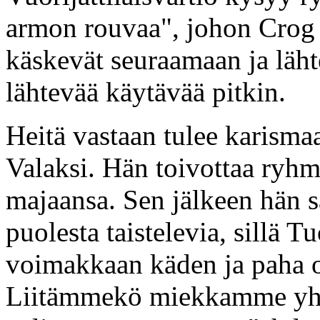
armon rouvaa", johon Crog va
käskevät seuraamaan ja läh
lähtevää käytävää pitkin.
Heitä vastaan tulee karismaa
Valaksi. Hän toivottaa ryhm
majaansa. Sen jälkeen hän 
puolesta taistelevia, sillä 
voimakkaan käden ja paha on
Liitämmekö miekkamme yhde