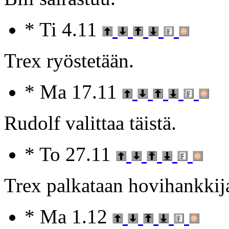
* Ti 4.11
Trex ryöstetään.
* Ma 17.11
Rudolf valittaa täistä.
* To 27.11
Trex palkataan hovihankkija
* Ma 1.12