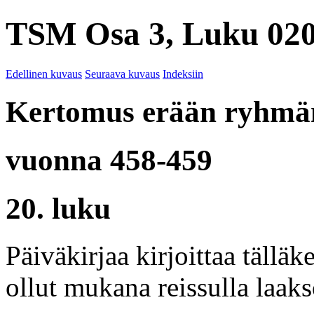
TSM Osa 3, Luku 020
Edellinen kuvaus
Seuraava kuvaus
Indeksiin
Kertomus erään ryhmän
vuonna 458-459
20. luku
Päiväkirjaa kirjoittaa tälläk
ollut mukana reissulla laaks