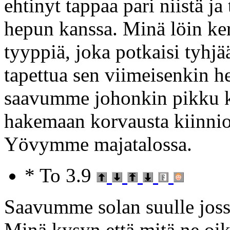
ehtinyt tappaa pari niistä ja 
hepun kanssa. Minä löin kerr
tyyppiä, joka potkaisi tyhjää
tapettua sen viimeisenkin 
saavumme johonkin pikku ky
hakemaan korvausta kiinnio
Yövymme majatalossa.
* To 3.9
Saavumme solan suulle joss
Minä kysyn että mitä ne oik