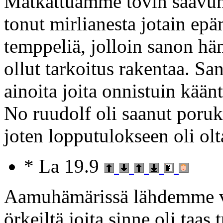
Matkattuamme tovin saavum
tonut mirlianesta jotain ep
temppeliä, jolloin sanon häne
ollut tarkoitus rakentaa. San
ainoita joita onnistuin kää
No ruudolf oli saanut poruk
joten lopputulokseen oli olt
* La 19.9
Aamuhämärissä lähdemme va
örkeiltä joita sinne oli taa