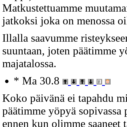
Matkustettuamme muutaman
jatkoksi joka on menossa o
Illalla saavumme risteykseen
suuntaan, joten päätimme yö
majatalossa.
* Ma 30.8
Koko päivänä ei tapahdu mit
päätimme yöpyä sopivassa pa
ennen kun olimme saaneet ta