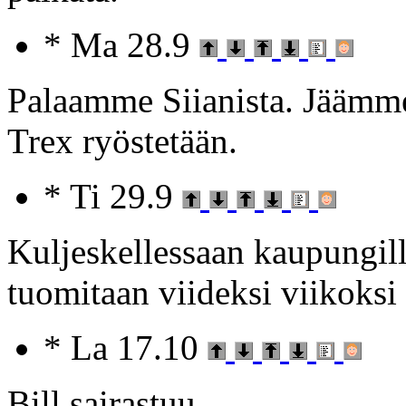
* Ma 28.9
Palaamme Siianista. Jäämme 
Trex ryöstetään.
* Ti 29.9
Kuljeskellessaan kaupungill
tuomitaan viideksi viikoksi
* La 17.10
Bill sairastuu.