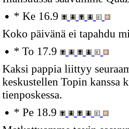
* Ke 16.9
Koko päivänä ei tapahdu mit
* To 17.9
Kaksi pappia liittyy seura
keskustellen Topin kanssa
tienposkessa.
* Pe 18.9