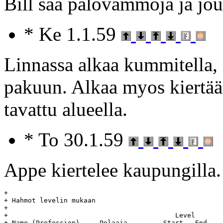
Bill saa palovammoja ja jou
* Ke 1.1.59
Linnassa alkaa kummitella,
pakuun. Alkaa myos kiertää 
tavattu alueella.
* To 30.1.59
Appe kiertelee kaupungilla.
+

+ Hahmot levelin mukaan

+

+  					   Level	   Day		Age

+ Name (Profession)	Pelaaja		Start	End	Start	End	(days)
