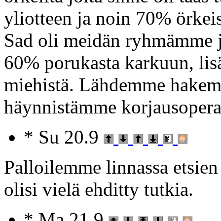
yliotteen ja noin 70% örkeis
Sad oli meidän ryhmämme jo
60% porukasta karkuun, lisä
miehistä. Lähdemme hakema
häynnistämme korjausopera
* Su 20.9
Palloilemme linnassa etsien 
olisi vielä ehditty tutkia.
* Ma 21.9