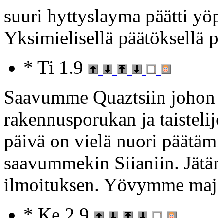
suuri hyttyslayma päätti yö
Yksimielisellä päätöksellä 
* Ti 1.9
Saavumme Quaztsiin johon 
rakennusporukan ja taisteli
päivä on vielä nuori päätäm
saavummekin Siianiin. Jät
ilmoituksen. Yövymme maja
* Ke 2.9