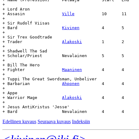
+

+ Lord Aron

+ Assasin		
Ville
		10	11	16.6.57	-	-

+

+ Sir Rudolf Viisas

+ Bard			
Kivinen
		4	5	22.4.58	-	-

+

+ Sir Trex Goodtrade

+ Trader		
Alakoski
	1	2	24.4.58	-	-

+

+ Shadwell The Sad

+ Scholar/Priest	Nevalainen	5	5	25.6.58	-	-

+

+ Bill The Hero

+ Fighter		
Maaninen
	4	4	30.6.58	-	-

+

+ Tuppi The Great Swordsman, Unbeliver

+ Barbarian		
Ahponen
		4	4	30.6.58	-	-

+

+ Appe

+ Warrior Mage		
Alakoski
	4	4	6.9.58	-	-

+

+ Jesus AntiKristus 'Jesse'

Edellinen kuvaus
Seuraava kuvaus
Indeksiin