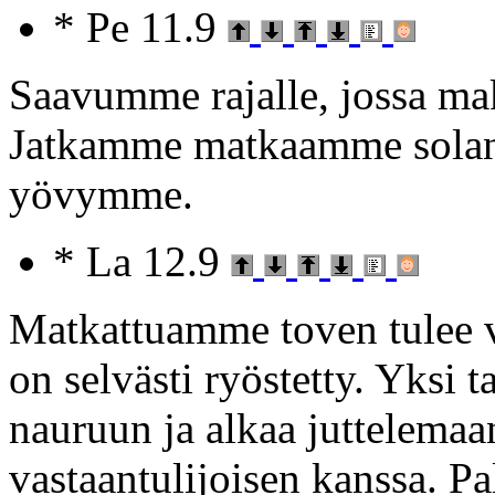
* Pe 11.9
Saavumme rajalle, jossa mak
Jatkamme matkaamme solan 
yövymme.
* La 12.9
Matkattuamme toven tulee 
on selvästi ryöstetty. Yksi 
nauruun ja alkaa juttelemaan
vastaantulijoisen kanssa. P