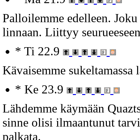
Palloilemme edelleen. Joku
linnaan. Liittyy seurueeseen
* Ti 22.9
Kävaisemme sukeltamassa la
* Ke 23.9
Lähdemme käymään Quaztsiss
sinne olisi ilmaantunut tar
palkata.