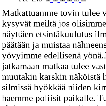
Matkattuamme tovin tulee v
kysyvät meiltä jos olisimm
näyttäen etsintäkuulutus ilm
päätään ja muistaa nähneens
yövyimme edellisenä yönä.J
jatkamaan matkaa tulee vas
muutakin karskin näköistä he
silmissä hyökkää niiden ki
haemme poliisit paikalle. Tu