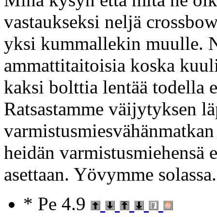
vastaukseksi neljä crossbow 
yksi kummallekin muulle. N
ammattitaitoisia koska kuu
kaksi bolttia lentää todella 
Ratsastamme väijytyksen läp
varmistusmiesvähänmatkan
heidän varmistusmiehensä e
asettaan. Yövymme solassa.
* Pe 4.9