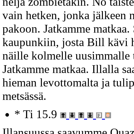
neljä zombietakin. No taistel
vain hetken, jonka jälkeen 
pakoon. Jatkamme matkaa. 
kaupunkiin, josta Bill kävi
näille kolmelle uusimmalle t
Jatkamme matkaa. Illalla sa
hieman levottomalta ja tuli
metsässä.
* Ti 15.9
Illansuussa saavumme Quaz