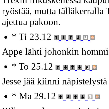
ryöstää, mutta tälläkerralla 
ajettua pakoon.
* Ti 23.12
Appe lähti johonkin hommiin
* To 25.12
Jesse jää kiinni näpistelystä
* Ma 29.12