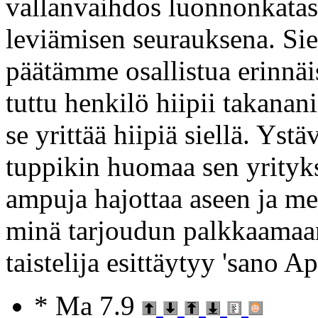
vallanvaihdos luonnonkatas
leviämisen seurauksena. Siel
päätämme osallistua erinnäi
tuttu henkilö hiipii takanan
se yrittää hiipiä siellä. Ys
tuppikin huomaa sen yrity
ampuja hajottaa aseen ja mei
minä tarjoudun palkkaamaan
taistelija esittäytyy 'sano A
* Ma 7.9