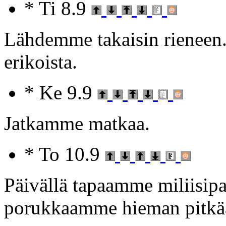
* Ti 8.9
Lähdemme takaisin rieneen.
erikoista.
* Ke 9.9
Jatkamme matkaa.
* To 10.9
Päivällä tapaamme miliisipar
porukkaamme hieman pitkään