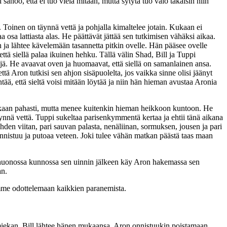
sanoo, että ei tuo vielä mitään, mutta sytytä tuo valo takaisin niin
 Toinen on täynnä vettä ja pohjalla kimaltelee jotain. Kukaan ei
sa lattiasta alas. He päättävät jättää sen tutkimisen vähäksi aikaa.
n ja lähtee kävelemään tasannetta pitkin ovelle. Hän pääsee ovelle
ttä siellä palaa ikuinen hehku. Tällä välin Shad, Bill ja Tuppi
ejä. He avaavat oven ja huomaavat, että siellä on samanlainen ansa.
ä Aron tutkisi sen ahjon sisäpuolelta, jos vaikka sinne olisi jäänyt
ntää, että sieltä voisi mitään löytää ja niin hän hieman avustaa Aronia
vinkaan pahasti, mutta menee kuitenkin hieman heikkoon kuntoon. He
nnä vettä. Tuppi sukeltaa parisenkymmentä kertaa ja ehtii tänä aikana
hden viitan, pari sauvan palasta, nenäliinan, sormuksen, jousen ja pari
päonnistuu ja putoaa veteen. Joki tulee vähän matkan päästä taas maan
n huonossa kunnossa sen uinnin jälkeen käy Aron hakemassa sen
an.
ämme odottelemaan kaikkien paranemista.
 miekan. Bill lähtee hänen mukaansa. Aron onnistuukin poistamaan