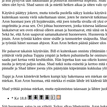
ja Bill pystyvät taas liikkumaan ja poistuvat huoneesta nopeasti. Shad t
sitten olet hyvä. Shad sanoo ok ja miettii hetken aikaa ja sitten valo sy
Käytävä päättyy jokeen, mutta toisella puolella näkyy kuinka käytävä j
kuitenkaan suostu vielä sukeltamaan sinne, joten he menevät tutkimaan
Aron huomasi joen yli hypätessään, että joen toisella sivulla oli yksi
ongelmitta ja avaa sen. Ovi johtaa huoneeseen, jonka toisessa laidassa 
laukaisevat sen oven edessä olleen ansan ja huomaavat, että siinä on 
Sekä he, että Aron saapuvat samanaikaisesti huoneeseen. Huoneesta löyt
jotain. Aron työntää käden sinne sisälle ja tunnustelee sisäpuolta. Shad
ja työntää hänet suoraan ahjoon. Kun Aron hetken päästä pääsee ulos 
He palaavat takaisin käytävään. Bill ei kuitenkaan onnistu ylittämää
yrittävät vielä puhua Tuppia ympäri ja hetken puhumisella he onnisuv
saada pari kertaa vettä keuhkoihin. Hän lopettaa kun saa oikein kunnol
nuolta ja tietysti paljon rahaa. Shad tutkii noita esineitä ja kertoo m
pinnalle ja Shad lähtee joesta ylös päästyään kiipeämään kukkulaa y
Tuppi ja Aron kiistelevät hetken kumpi käy hakemassa sen miekan sie
miekan. Kun Aron huomaa, että miekka ei enään lähde irti kädestä läh
Shad yrittää poistaa miekan, mutta epäonnistuu taiassaan ja lähtee 
* Ke 18.8
Sää huononee, sataa ja on viileää. Syksy alkaa lähetymään. Aron kek