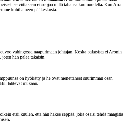
meisesti se viittakaan ei suojaa miltä tahansa kuumuudelta. Kun Aron
demme kohti alueen pääkeskusta.
euvoo vahingossa naapurimaan johtajan. Koska palatsista ei Aronin
 joten hän palaa takaisin.
n kimppuunsa on hyökätty ja he ovat menettäneet suurimman osan
 Bill lähtevät mukaan.
kein etsii kuulen, että hän hakee seppää, joka osaisi tehdä maagisia
misen.