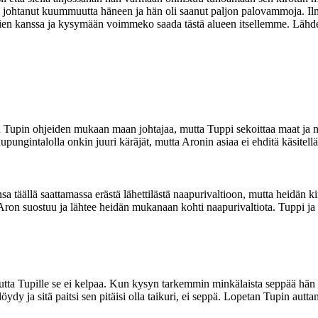
li johtanut kuummuutta häneen ja hän oli saanut paljon palovammoja. Il
tsevien kanssa ja kysymään voimmeko saada tästä alueen itsellemme. Läh
 Tupin ohjeiden mukaan maan johtajaa, mutta Tuppi sekoittaa maat ja n
gintalolla onkin juuri käräjät, mutta Aronin asiaa ei ehditä käsitellä,
sa täällä saattamassa erästä lähettilästä naapurivaltioon, mutta heidä
Aron suostuu ja lähtee heidän mukanaan kohti naapurivaltiota. Tuppi ja
ta Tupille se ei kelpaa. Kun kysyn tarkemmin minkälaista seppää hän oi
löydy ja sitä paitsi sen pitäisi olla taikuri, ei seppä. Lopetan Tupin autta