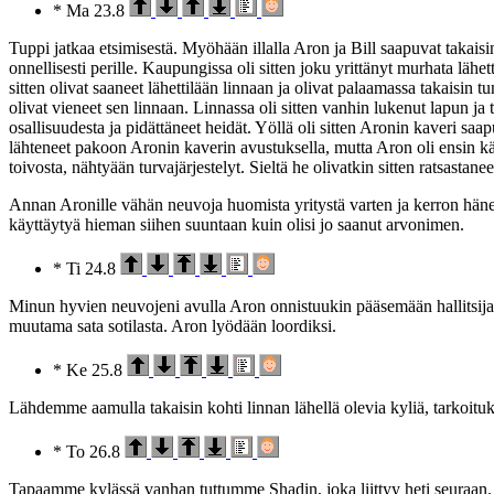
* Ma 23.8
Tuppi jatkaa etsimisestä. Myöhään illalla Aron ja Bill saapuvat takaisi
onnellisesti perille. Kaupungissa oli sitten joku yrittänyt murhata lähe
sitten olivat saaneet lähettilään linnaan ja olivat palaamassa takaisin 
olivat vieneet sen linnaan. Linnassa oli sitten vanhin lukenut lapun 
osallisuudesta ja pidättäneet heidät. Yöllä oli sitten Aronin kaveri saa
lähteneet pakoon Aronin kaverin avustuksella, mutta Aron oli ensin k
toivosta, nähtyään turvajärjestelyt. Sieltä he olivatkin sitten ratsastane
Annan Aronille vähän neuvoja huomista yritystä varten ja kerron hänell
käyttäytyä hieman siihen suuntaan kuin olisi jo saanut arvonimen.
* Ti 24.8
Minun hyvien neuvojeni avulla Aron onnistuukin pääsemään hallitsij
muutama sata sotilasta. Aron lyödään loordiksi.
* Ke 25.8
Lähdemme aamulla takaisin kohti linnan lähellä olevia kyliä, tarkoituk
* To 26.8
Tapaamme kylässä vanhan tuttumme Shadin, joka liittyy heti seuraan