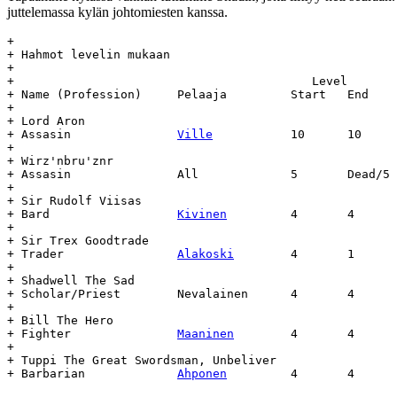
juttelemassa kylän johtomiesten kanssa.
+

+ Hahmot levelin mukaan

+

+  					   Level	   Day		Age

+ Name (Profession)	Pelaaja		Start	End	Start	End	(days)

+

+ Lord Aron

+ Assasin		
Ville
		10	10	16.6.57	-	-

+

+ Wirz'nbru'znr

+ Assasin		All		5	Dead/5	7.3.58	16.8.58	159

+

+ Sir Rudolf Viisas

+ Bard			
Kivinen
		4	4	22.4.58	-	-

+

+ Sir Trex Goodtrade

+ Trader		
Alakoski
	4	1	24.4.58	-	-

+

+ Shadwell The Sad

+ Scholar/Priest	Nevalainen	4	4	25.6.58	-	-

+

+ Bill The Hero

+ Fighter		
Maaninen
	4	4	30.6.58	-	-

+

+ Tuppi The Great Swordsman, Unbeliver

+ Barbarian		
Ahponen