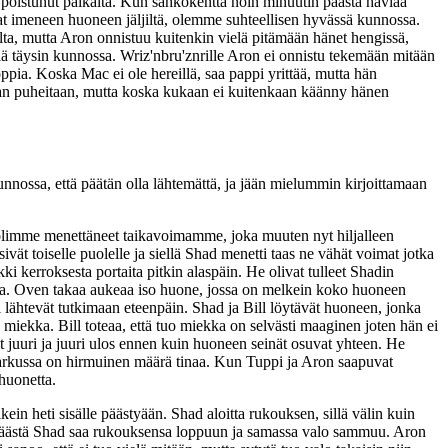
 poistunut paikalta. Kun sähkökenttä noin minuutin päästä häviää
at imeneen huoneen jäljiltä, olemme suhteellisen hyvässä kunnossa.
lta, mutta Aron onnistuu kuitenkin vielä pitämään hänet hengissä,
elä täysin kunnossa. Wriz'nbru'znrille Aron ei onnistu tekemään mitään
pia. Koska Mac ei ole hereillä, saa pappi yrittää, mutta hän
aan puheitaan, mutta koska kukaan ei kuitenkaan käänny hänen
nossa, että päätän olla lähtemättä, ja jään mielummin kirjoittamaan
me olimme menettäneet taikavoimamme, joka muuten nyt hiljalleen
ivät toiselle puolelle ja siellä Shad menetti taas ne vähät voimat jotka
i kerroksesta portaita pitkin alaspäin. He olivat tulleet Shadin
ea. Oven takaa aukeaa iso huone, jossa on melkein koko huoneen
l lähtevät tutkimaan eteenpäin. Shad ja Bill löytävät huoneen, jonka
 miekka. Bill toteaa, että tuo miekka on selvästi maaginen joten hän ei
t juuri ja juuri ulos ennen kuin huoneen seinät osuvat yhteen. He
si arkussa on hirmuinen määrä tinaa. Kun Tuppi ja Aron saapuvat
 huonetta.
in heti sisälle päästyään. Shad aloitta rukouksen, sillä välin kuin
n päästä Shad saa rukouksensa loppuun ja samassa valo sammuu. Aron