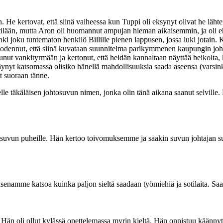
n. He kertovat, että siinä vaiheessa kun Tuppi oli eksynyt olivat he läht
ttilään, mutta Aron oli huomannut ampujan hieman aikaisemmin, ja oli ehti
tunki joku tuntematon henkilö Billille pienen lappusen, jossa luki jotain
ja todennut, että siinä kuvataan suunnitelma parikymmenen kaupungin joh
punut vankityrmään ja kertonut, että heidän kannaltaan näyttää heikolta, k
äynyt katsomassa olisiko hänellä mahdollisuuksia saada aseensa (varsink
et suoraan tänne.
e täkäläisen johtosuvun nimen, jonka olin tänä aikana saanut selville. Li
asuvun puheille. Hän kertoo toivomuksemme ja saakin suvun johtajan s
senamme katsoa kuinka paljon sieltä saadaan työmiehiä ja sotilaita. Saa
. Hän oli ollut kylässä opettelemassa myrin kieltä. Hän onnistuu kään