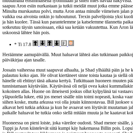
muutamalla ensimmäisellä lyönnillään ja sitten mies häviää näkyvistä
saapuu Aron esiin nurkastaan ja tutkii meidät muut jotka emme päässe
Minulta murskautuu polvi, mutta Aron antaa minulle viimeisen jalan pa
vaikka osa aivoista onkin jo tuhoutunut. Trexin palvelijoista yksi kuo
ja hän kuolee. Tässä kun parantelemme ja katselemme tilannetta paikal
sotkeutuu täysin sanoissaan, eikä saa ketään vakuutettua. Kun Aron 
uskoonsä lähtee hän pois.
* Ti 17.8
Heräämme aamupäivällä. Muut haluavat lähteä alas tutkimaan paikkoja,
päiväkirjaa ajan tasalle.
Jossain vaiheessa muut saapuvat alhaalta, ja Shad ylhäältä päin ja he
palautuu koko ajan. He olivat kiertäneet sinne toista kautaa ja siellä o
hänelle oli ehtinyt tänä aikana kertyä. Tutkittuaan huoneen muuten päät
tunnistamaan käytävään. Käytävässä oli neljä ovea kaksi kummallaki
kokoinen allas. Huone on ilmeisesti joskus ollut kylpylänä tai vastaav
yläpuolella lukee, että jos menet sisälle niin toimi nopeasti, koska va
siihen koske, mutta arkussa voi olla jotain kiinnostavaa. Bill juoksee
alkavat heti tutkia arkkua ja kun he avaavat sen löytävät muutaman jal
paikalle haluavat he tutkia onko siellä mitään muuta ja he kaatavat koko
Huoneessa on pieni loiste, joka väreilee oudosti. Shad menee sisälle, 
Tuppi ja Aron kiistelevät siitä kumpi käy hakemassa Billin pois. Lo