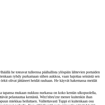
häällä he toteavat tulleensa päähallista ylöspäin lähtevien portaiden
uitenkaan ryhdy purkamaan siihen aukkoa, vaan hajottaa seinästä sen
ta örkit olivat jättäneet heidät rauhaan. He käyvät hakemassa meidät
 joka tapansa mukaan nukkuu nurkassa on koko kentän ulkopuolella,
ittävät pelastautua kentästä. Wirz'nbru'znr menee kuitenkin ihan
un miekkaa heiluttaen. Valitettavasti Tuppi ei kuitenkaan osu