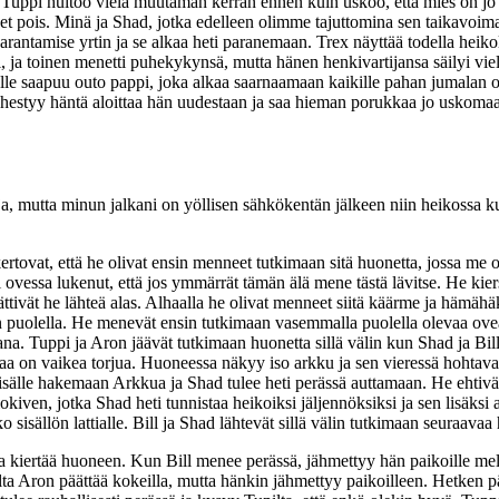
. Tuppi huitoo vielä muutaman kerran ennen kuin uskoo, että mies on jo
et pois. Minä ja Shad, jotka edelleen olimme tajuttomina sen taikavoim
rantamise yrtin ja se alkaa heti paranemaan. Trex näyttää todella heiko
li, ja toinen menetti puhekykynsä, mutta hänen henkivartijansa säilyi vi
le saapuu outo pappi, joka alkaa saarnaamaan kaikille pahan jumalan op
lähestyy häntä aloittaa hän uudestaan ja saa hieman porukkaa jo uskom
 mutta minun jalkani on yöllisen sähkökentän jälkeen niin heikossa kun
 kertovat, että he olivat ensin menneet tutkimaan sitä huonetta, jossa 
li ovessa lukenut, että jos ymmärrät tämän älä mene tästä lävitse. He kiers
tivät he lähteä alas. Alhaalla he olivat menneet siitä käärme ja hämähäkk
n puolella. He menevät ensin tutkimaan vasemmalla puolella olevaa ov
ana. Tuppi ja Aron jäävät tutkimaan huonetta sillä välin kun Shad ja Bil
araa on vaikea torjua. Huoneessa näkyy iso arkku ja sen vieressä hohtava
 sisälle hakemaan Arkkua ja Shad tulee heti perässä auttamaan. He ehtivä
okiven, jotka Shad heti tunnistaa heikoiksi jäljennöksiksi ja sen lisäk
 sisällön lattialle. Bill ja Shad lähtevät sillä välin tutkimaan seuraavaa
ja kiertää huoneen. Kun Bill menee perässä, jähmettyy hän paikoille melke
pulta Aron päättää kokeilla, mutta hänkin jähmettyy paikoilleen. Hetke