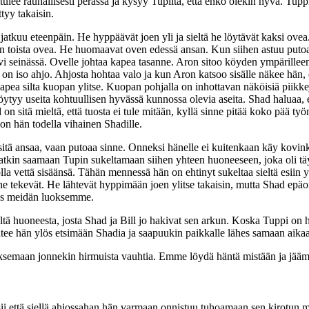
ulee rauhallisesti perässä ja kysyy Tupilta, että enkö olekin hyvä. Tuppi 
ttyy takaisin.
atkuu eteenpäin. He hyppäävät joen yli ja sieltä he löytävät kaksi ovea.
 toista ovea. He huomaavat oven edessä ansan. Kun siihen astuu putoaa o
 ovi seinässä. Ovelle johtaa kapea tasanne. Aron sitoo köyden ympärillee
on iso ahjo. Ahjosta hohtaa valo ja kun Aron katsoo sisälle näkee hän, e
kapea silta kuopan ylitse. Kuopan pohjalla on inhottavan näköisiä piikk
yy useita kohtuullisen hyvässä kunnossa olevia aseita. Shad haluaa, ett
 on sitä mieltä, että tuosta ei tule mitään, kyllä sinne pitää koko pää työ
on hän todella vihainen Shadille.
n sitä ansaa, vaan putoaa sinne. Onneksi hänelle ei kuitenkaan käy ko
atkin saamaan Tupin sukeltamaan siihen yhteen huoneeseen, joka oli täy
la vettä sisäänsä. Tähän mennessä hän on ehtinyt sukeltaa sieltä esiin y
itä ne tekevät. He lähtevät hyppimään joen ylitse takaisin, mutta Shad e
lös meidän luoksemme.
ltä huoneesta, josta Shad ja Bill jo hakivat sen arkun. Koska Tuppi o
tee hän ylös etsimään Shadia ja saapuukin paikkalle lähes samaan aika
juoksemaan jonnekin hirmuista vauhtia. Emme löydä häntä mistään ja jä
sii että siellä ahjossahan hän varmaan onnistuu tuhoamaan sen kirotun