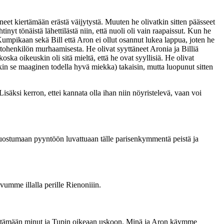
eneet kiertämään erästä väijytystä. Muuten he olivatkin sitten päässeet
nyt tönäistä lähettilästä niin, että nuoli oli vain raapaissut. Kun he
. Kumpikaan sekä Bill että Aron ei ollut osannut lukea lappua, joten he
tohenkilön murhaamisesta. He olivat syyttäneet Aronia ja Billiä
oska oikeuskin oli sitä mieltä, että he ovat syyllisiä. He olivat
in se maaginen todella hyvä miekka) takaisin, mutta luopunut sitten
säksi kerron, ettei kannata olla ihan niin nöyristelevä, vaan voi
uostumaan pyyntöön luvattuaan tälle parisenkymmentä peistä ja
vumme illalla perille Rienoniiin.
nyttämään minut ja Tupin oikeaan uskoon. Minä ja Aron käymme