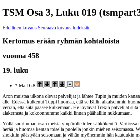
TSM Osa 3, Luku 019 (tsmpart3
Edellinen kuvaus
Seuraava kuvaus
Indeksiin
Kertomus erään ryhmän kohtaloista
vuonna 458
19. luku
* Ma 16.8
Aron muistaa ulkona olevat palvelijat ja lähtee Tupin ja muiden kanssa
alle. Edessä kulkenut Tuppi huomaa, että se Billin aikaisemmin huomaa
verran, että siitä pääsee kulkemaan. He löytävät Trexin palvelijat siit
alakerrasta ja kokoonnumme kaikki linnan päähalliin nukkumaan.
Yöllä suurimman osan meistä ympärölle tulee sähkökenttä. Vartiossa o
herää ja huomaa kentän toisella puolella jonkin miehen seisomassa. Wirz
shokkiin päästyään seisomaan ja vähän myöhemmin hän kaatuukin maah