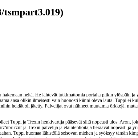
/tsmpart3.019)
 hakemaan heitä. He lähtevät tutkimattomia portaita pitkin ylöspäin ja yl
ma ansa olikin ilmeisesti vain huonosti kiinni oleva lauta. Tuppi ei k
ä mihin heidät oli jätetty. Palvelijat ovat nähneet muutamia örkkejä, mut
lleet Tuppi ja Trexin henkivartija pääsevät siitä nopeasti ulos. Aron,
'nbru'znr ja Trexin palvelija ja eläintenhoitaja heräävät nopeasti ja yr
an. Tuppi huomaa lähistöllä seisovan miehen ja syöksyy tämän kimppu