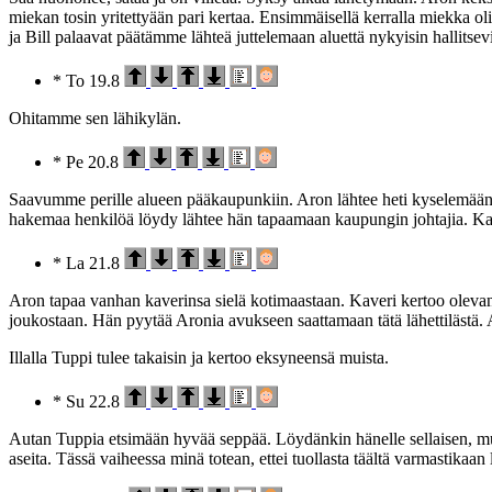
miekan tosin yritettyään pari kertaa. Ensimmäisellä kerralla miekka o
ja Bill palaavat päätämme lähteä juttelemaan aluettä nykyisin halli
* To 19.8
Ohitamme sen lähikylän.
* Pe 20.8
Saavumme perille alueen pääkaupunkiin. Aron lähtee heti kyselemään
hakemaa henkilöä löydy lähtee hän tapaamaan kaupungin johtajia. Kaupun
* La 21.8
Aron tapaa vanhan kaverinsa sielä kotimaastaan. Kaveri kertoo olevan
joukostaan. Hän pyytää Aronia avukseen saattamaan tätä lähettilästä. 
Illalla Tuppi tulee takaisin ja kertoo eksyneensä muista.
* Su 22.8
Autan Tuppia etsimään hyvää seppää. Löydänkin hänelle sellaisen, mut
aseita. Tässä vaiheessa minä totean, ettei tuollasta täältä varmastikaan 