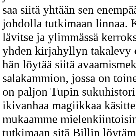
saa siitä yhtään sen enempä
johdolla tutkimaan linnaa.
lävitse ja ylimmässä kerrok
yhden kirjahyllyn takalevy
hän löytää siitä avaamisme
salakammion, jossa on toine
on paljon Tupin sukuhistori
ikivanhaa magiikkaa käsitte
mukaamme mielenkiintoisim
tutkimaan sitä Billin löytä