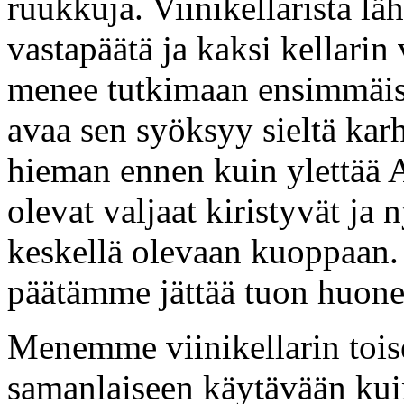
ruukkuja. Viinikellarista lä
vastapäätä ja kaksi kellarin
menee tutkimaan ensimmäis
avaa sen syöksyy sieltä kar
hieman ennen kuin ylettää A
olevat valjaat kiristyvät ja
keskellä olevaan kuoppaan. 
päätämme jättää tuon huon
Menemme viinikellarin toise
samanlaiseen käytävään kuin