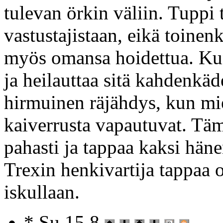
tulevan örkin väliin. Tuppi 
vastustajistaan, eikä toinen
myös omansa hoidettua. Ku
ja heilauttaa sitä kahdenkä
hirmuinen räjähdys, kun mie
kaiverrusta vapautuvat. Tä
pahasti ja tappaa kaksi hän
Trexin henkivartija tappaa
iskullaan.
* Su 15.8