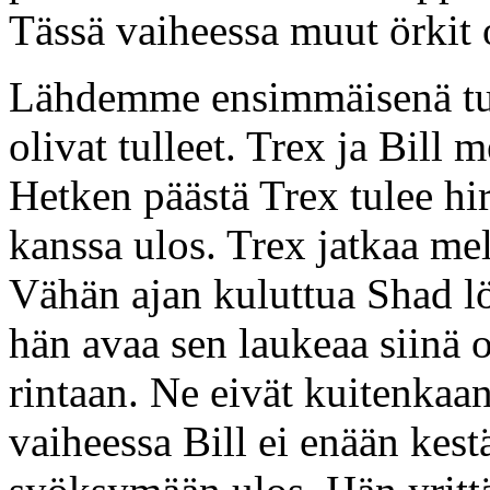
Tässä vaiheessa muut örkit 
Lähdemme ensimmäisenä tutk
olivat tulleet. Trex ja Bill
Hetken päästä Trex tulee hir
kanssa ulos. Trex jatkaa mel
Vähän ajan kuluttua Shad lö
hän avaa sen laukeaa siinä o
rintaan. Ne eivät kuitenkaa
vaiheessa Bill ei enään kest