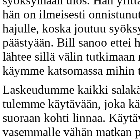
syöksymään ulos. Hän yrittä
hän on ilmeisesti onnistunu
hajulle, koska joutuu syöksy
päästyään. Bill sanoo ettei 
lähtee sillä välin tutkimaa
käymme katsomassa mihin tu
Laskeudumme kaikki salakäy
tulemme käytävään, joka kä
suoraan kohti linnaa. Käytä
vasemmalle vähän matkan p