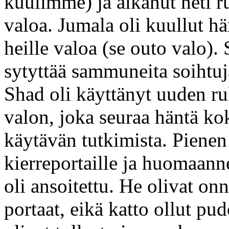
kuulimme) ja alkanut heti ru
valoa. Jumala oli kuullut h
heille valoa (se outo valo). 
sytyttää sammuneita soihtuja
Shad oli käyttänyt uuden ru
valon, joka seuraa häntä kok
käytävän tutkimista. Pienen 
kierreportaille ja huomaanne
oli ansoitettu. He olivat on
portaat, eikä katto ollut p