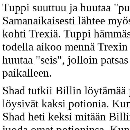
Tuppi suuttuu ja huutaa "pu
Samanaikaisesti lähtee myös 
kohti Trexiä. Tuppi hämmäst
todella aikoo mennä Trexin
huutaa "seis", jolloin patsa
paikalleen.
Shad tutkii Billin löytämää 
löysivät kaksi potionia. Kun
Shad heti keksi mitään Billi
juoda omat potioninsa. Kun 