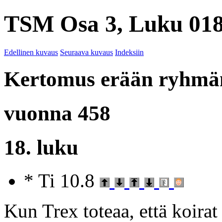
TSM Osa 3, Luku 018
Edellinen kuvaus
Seuraava kuvaus
Indeksiin
Kertomus erään ryhmän
vuonna 458
18. luku
* Ti 10.8
Kun Trex toteaa, että koirat