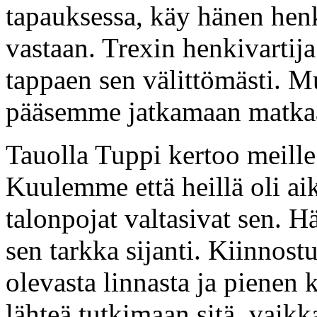
tapauksessa, käy hänen henki
vastaan. Trexin henkivartija
tappaen sen välittömästi. M
pääsemme jatkamaan matka
Tauolla Tuppi kertoo meille 
Kuulemme että heillä oli ai
talonpojat valtasivat sen. H
sen tarkka sijanti. Kiinnos
olevasta linnasta ja pienen
lähteä tutkimaan sitä, vai