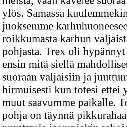
meistä, vaan kävelee suoraan
ylös. Samassa kuulemmekin 
juoksemme karhuhuoneesee
roikkumasta karhun valjaist
pohjasta. Trex oli hypännyt
ensin mitä siellä mahdollises
suoraan valjaisiin ja juuttu
hirmuisesti kun totesi ettei 
muut saavumme paikalle. To
pohja on täynnä pikkurahaa,