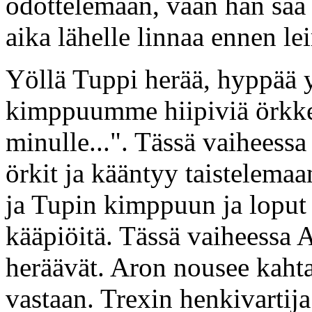
odottelemaan, vaan hän saa 
aika lähelle linnaa ennen l
Yöllä Tuppi herää, hyppää y
kimppuumme hiipiviä örkkej
minulle...". Tässä vaiheess
örkit ja kääntyy taistelema
ja Tupin kimppuun ja loput
kääpiöitä. Tässä vaiheessa A
heräävät. Aron nousee kahta
vastaan. Trexin henkivartija