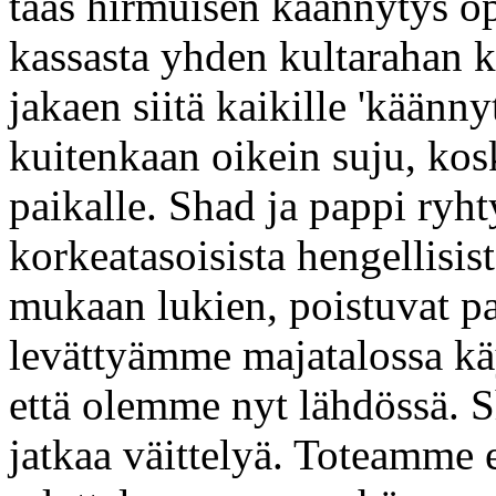
taas hirmuisen käännytys op
kassasta yhden kultarahan k
jakaen siitä kaikille 'käänny
kuitenkaan oikein suju, kos
paikalle. Shad ja pappi ryht
korkeatasoisista hengellisis
mukaan lukien, poistuvat p
levättyämme majatalossa kä
että olemme nyt lähdössä. S
jatkaa väittelyä. Toteamme 