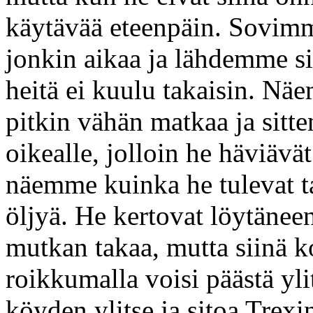
käytävää eteenpäin. Sovimme
jonkin aikaa ja lähdemme si
heitä ei kuulu takaisin. Nä
pitkin vähän matkaa ja sitt
oikealle, jolloin he häviävä
näemme kuinka he tulevat t
öljyä. He kertovat löytänee
mutkan takaa, mutta siinä k
roikkumalla voisi päästä ylit
köyden ylitse ja sitoa Trexi