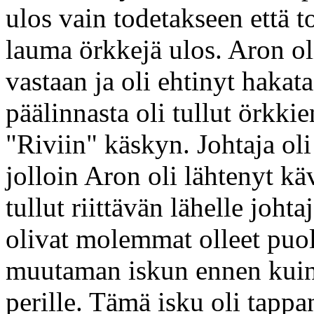
ulos vain todetakseen että to
lauma örkkejä ulos. Aron oli
vastaan ja oli ehtinyt hakat
päälinnasta oli tullut örkkie
"Riviin" käskyn. Johtaja ol
jolloin Aron oli lähtenyt k
tullut riittävän lähelle johta
olivat molemmat olleet puol
muutaman iskun ennen kuin
perille. Tämä isku oli tappa