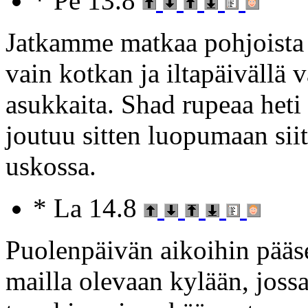
* Pe 13.8
Jatkamme matkaa pohjoist
vain kotkan ja iltapäivällä
asukkaita. Shad rupeaa heti
joutuu sitten luopumaan siit
uskossa.
* La 14.8
Puolenpäivän aikoihin pääs
mailla olevaan kylään, joss