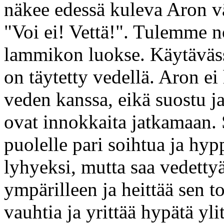
näkee edessä kuleva Aron vä
"Voi ei! Vettä!". Tulemme n
lammikon luokse. Käytäväss
on täytetty vedellä. Aron ei
veden kanssa, eikä suostu j
ovat innokkaita jatkamaan. S
puolelle pari soihtua ja hyp
lyhyeksi, mutta saa vedetty
ympärilleen ja heittää sen t
vauhtia ja yrittää hypätä yli