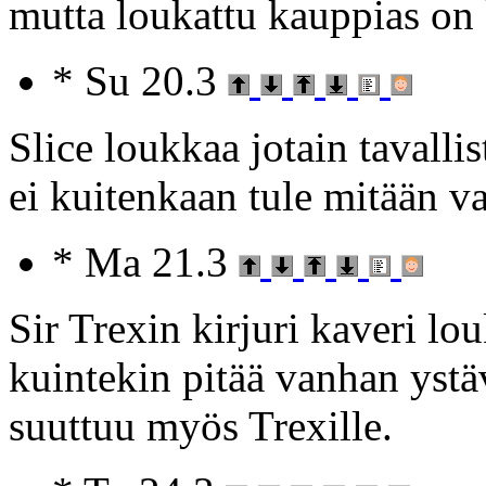
mutta loukattu kauppias on 
* Su 20.3
Slice loukkaa jotain tavalli
ei kuitenkaan tule mitään 
* Ma 21.3
Sir Trexin kirjuri kaveri lou
kuintekin pitää vanhan ystäv
suuttuu myös Trexille.