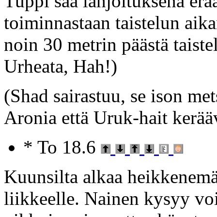
Tuppi saa lahjoituksena erää
toiminnastaan taistelun aik
noin 30 metrin päästä taiste
Urheata, Hah!)
(Shad sairastuu, se ison me
Aronia että Uruk-hait kerää
* To 18.6
Kuunsilta alkaa heikkenemä
liikkeelle. Nainen kysyy vo