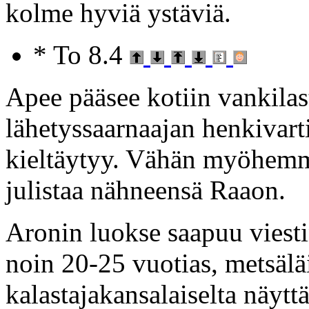
kolme hyviä ystäviä.
* To 8.4
Apee pääsee kotiin vankilast
lähetyssaarnaajan henkivart
kieltäytyy. Vähän myöhemm
julistaa nähneensä Raaon.
Aronin luokse saapuu viesti
noin 20-25 vuotias, metsälä
kalastajakansalaiselta näytt