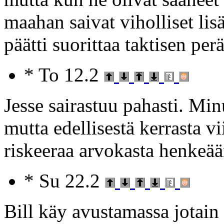
maahan saivat viholliset lis
päätti suorittaa taktisen pe
* To 12.2
Jesse sairastuu pahasti. Minu
mutta edellisestä kerrasta vi
riskeeraa arvokasta henkeää
* Su 22.2
Bill käy avustamassa jotain 