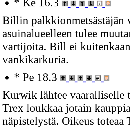
* Ke 16.3
Billin palkkionmetsästäjän 
asuinalueelleen tulee muuta
vartijoita. Bill ei kuitenka
vankikarkuria.
* Pe 18.3
Kurwik lähtee vaaralliselle t
Trex loukkaa jotain kauppia
näpistelystä. Oikeus toteaa