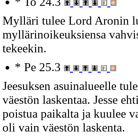
* To 24.3
Mylläri tulee Lord Aronin 
myllärinoikeuksiensa vahvis
tekeekin.
* Pe 25.3
Jeesuksen asuinalueelle tulee
väestön laskentaa. Jesse eh
poistua paikalta ja kuulee 
oli vain väestön laskenta.