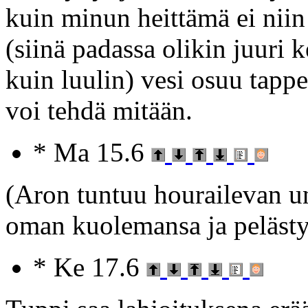
kuin minun heittämä ei niin 
(siinä padassa olikin juuri k
kuin luulin) vesi osuu tappe
voi tehdä mitään.
* Ma 15.6
(Aron tuntuu hourailevan u
oman kuolemansa ja pelästyy
* Ke 17.6