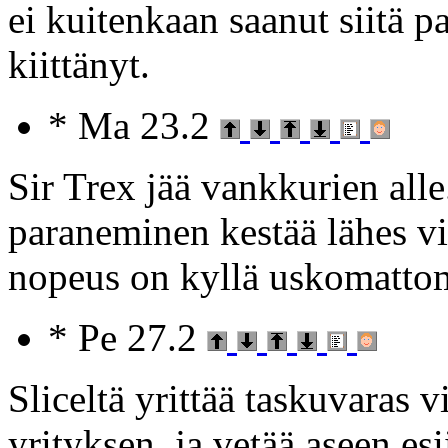
ei kuitenkaan saanut siitä p
kiittänyt.
* Ma 23.2
Sir Trex jää vankkurien all
paraneminen kestää lähes v
nopeus on kyllä uskomatto
* Pe 27.2
Sliceltä yrittää taskuvaras 
yrityksen, ja vetää aseen esi