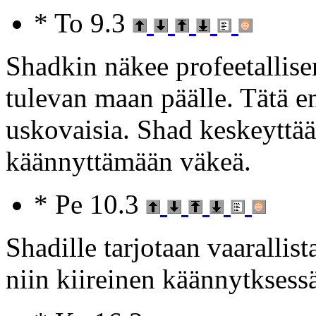
* To 9.3
Shadkin näkee profeetallise
tulevan maan päälle. Tätä e
uskovaisia. Shad keskeyttää
käännyttämään väkeä.
* Pe 10.3
Shadille tarjotaan vaarallis
niin kiireinen käännytksessä 