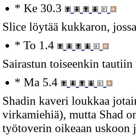
* Ke 30.3
Slice löytää kukkaron, joss
* To 1.4
Sairastun toiseenkin tautiin 
* Ma 5.4
Shadin kaveri loukkaa jota
virkamiehiä), mutta Shad 
työtoverin oikeaan uskoon j