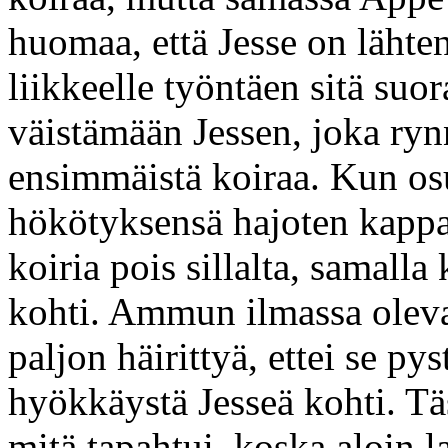
huomaa, että Jesse on läht
liikkeelle työntäen sitä suor
väistämään Jessen, joka rynn
ensimmäistä koiraa. Kun os
hökötyksensä hajoten kappa
koiria pois sillalta, samall
kohti. Ammun ilmassa olevaa
paljon häirittyä, ettei se p
hyökkäystä Jesseä kohti. Tä
mitä tapahtui, koska aloin 