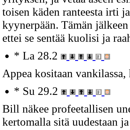
toisen käden ranteesta irti 
kyynerpään. Tämän jälkeen 
ettei se sentää kuolisi ja raa
* La 28.2
Appea kositaan vankilassa, 
* Su 29.2
Bill näkee profeetallisen un
kertomalla sitä uudestaan j