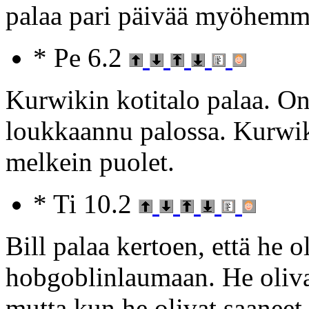
palaa pari päivää myöhemmi
* Pe 6.2
Kurwikin kotitalo palaa. O
loukkaannu palossa. Kurwik
melkein puolet.
* Ti 10.2
Bill palaa kertoen, että he 
hobgoblinlaumaan. He olivat 
mutta kun he olivat saaneet 