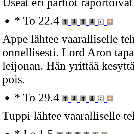
Useat eri partiot raportoiva
* To 22.4
Appe lähtee vaaralliselle te
onnellisesti. Lord Aron tap
leijonan. Hän yrittää kesyttä
pois.
* To 29.4
Tuppi lähtee vaaralliselle te
* La 1.5