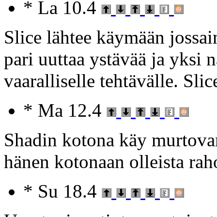
* La 10.4
Slice lähtee käymään jossai
pari uuttaa ystävää ja yksi
vaaralliselle tehtävälle. Slice
* Ma 12.4
Shadin kotona käy murtovara
hänen kotonaan olleista raho
* Su 18.4