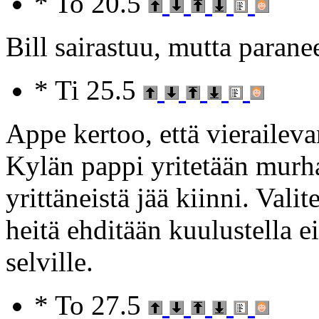
* To 20.5
Bill sairastuu, mutta paran
* Ti 25.5
Appe kertoo, että vieraileva
Kylän pappi yritetään murh
yrittäneistä jää kiinni. Vali
heitä ehditään kuulustella 
selville.
* To 27.5