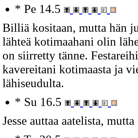
* Pe 14.5
Billiä kositaan, mutta hän 
lähteä kotimaahani olin lähet
on siirretty tänne. Festarei
kavereitani kotimaasta ja 
lähiseudulta.
* Su 16.5
Jesse auttaa aatelista, mutt