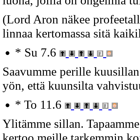
luona, joilla on ongelmia tu
(Lord Aron näkee profeetal
linnaa kertomassa sitä kaiki
* Su 7.6
Saavumme perille kuusill
yön, että kuunsilta vahvist
* To 11.6
Ylitämme sillan. Tapaamme 
kertoo meille tarkemmin koi