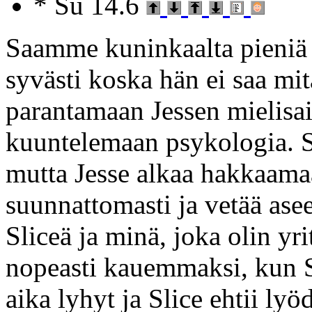
* Su 14.6
Saamme kuninkaalta pieniä 
syvästi koska hän ei saa m
parantamaan Jessen mielisai
kuuntelemaan psykologia. Sli
mutta Jesse alkaa hakkaamaa
suunnattomasti ja vetää aseen
Sliceä ja minä, joka olin yri
nopeasti kauemmaksi, kun Sl
aika lyhyt ja Slice ehtii ly