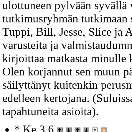
ulottuneen pylvään syvällä 
tutkimusryhmän tutkimaan 
Tuppi, Bill, Jesse, Slice j
varusteita ja valmistaudu
kirjoittaa matkasta minulle 
Olen korjannut sen muun pä
säilyttänyt kuitenkin perus
edelleen kertojana. (Suluis
tapahtuneita asioita).
* Ke 3.6