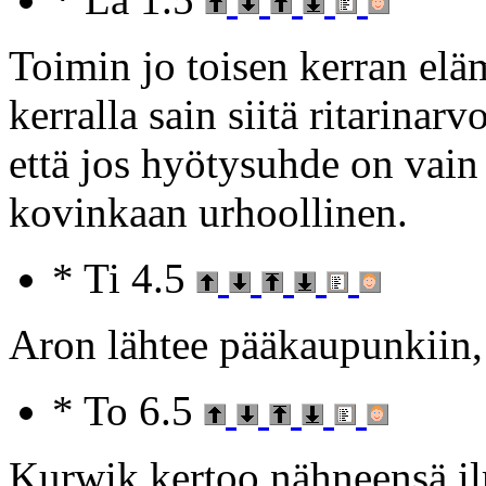
Toimin jo toisen kerran elä
kerralla sain siitä ritarinar
että jos hyötysuhde on vain 
kovinkaan urhoollinen.
* Ti 4.5
Aron lähtee pääkaupunkiin, 
* To 6.5
Kurwik kertoo nähneensä il