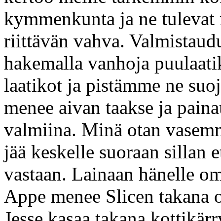
kymmenkunta ja ne tulevat m
riittävän vahva. Valmistau
hakemalla vanhoja puulaat
laatikot ja pistämme ne suoj
menee aivan taakse ja paina
valmiina. Minä otan vasemma
jää keskelle suoraan sillan 
vastaan. Lainaan hänelle oma
Appe menee Slicen takana ol
Jesse kasaa takana kottikärr