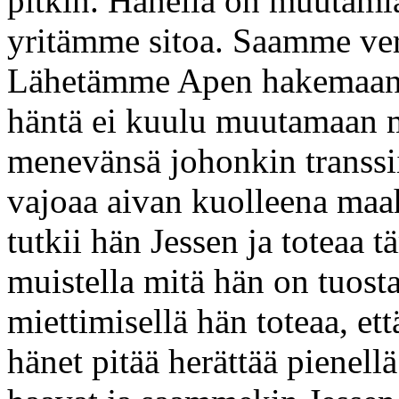
pitkin. Hänellä on muutamia 
yritämme sitoa. Saamme ve
Lähetämme Apen hakemaan k
häntä ei kuulu muutamaan m
menevänsä johonkin transsi
vajoaa aivan kuolleena maah
tutkii hän Jessen ja toteaa 
muistella mitä hän on tuosta
miettimisellä hän toteaa, ett
hänet pitää herättää pienellä