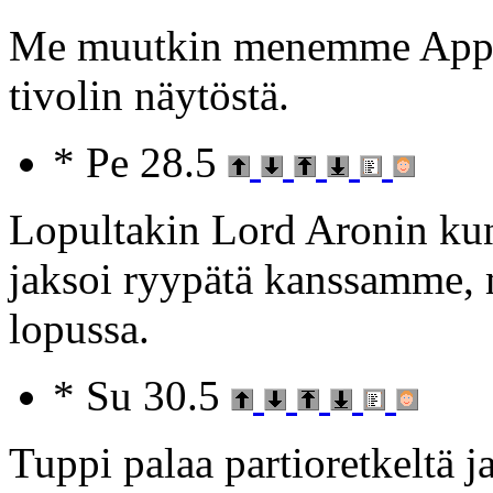
Me muutkin menemme Appen
tivolin näytöstä.
* Pe 28.5
Lopultakin Lord Aronin kun
jaksoi ryypätä kanssamme, mu
lopussa.
* Su 30.5
Tuppi palaa partioretkeltä j