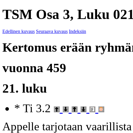
TSM Osa 3, Luku 021
Edellinen kuvaus
Seuraava kuvaus
Indeksiin
Kertomus erään ryhmän
vuonna 459
21. luku
* Ti 3.2
Appelle tarjotaan vaarillista