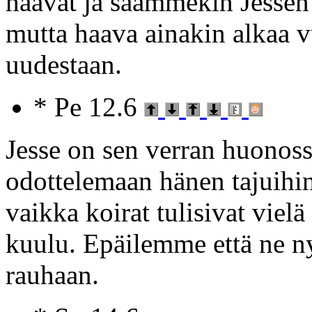
haavat ja saammekin Jessen 
mutta haava ainakin alkaa v
uudestaan.
* Pe 12.6
Jesse on sen verran huonos
odottelemaan hänen tajuihi
vaikka koirat tulisivat vielä
kuulu. Epäilemme että ne n
rauhaan.