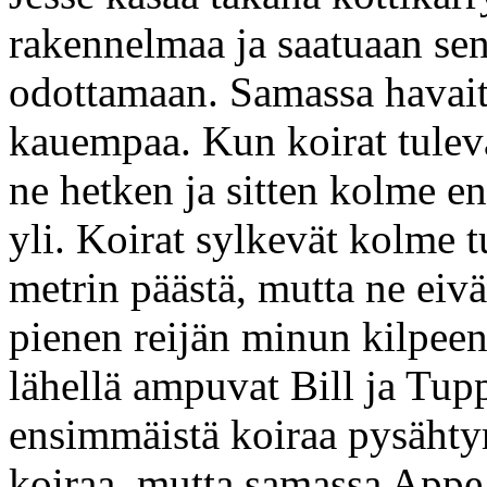
rakennelmaa ja saatuaan sen
odottamaan. Samassa havait
kauempaa. Kun koirat tuleva
ne hetken ja sitten kolme e
yli. Koirat sylkevät kolme t
metrin päästä, mutta ne eivä
pienen reijän minun kilpeeni
lähellä ampuvat Bill ja Tup
ensimmäistä koiraa pysäht
koiraa, mutta samassa Appe 