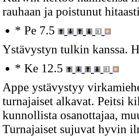
rauhaan ja poistunut hitaast
* Pe 7.5
Ystävystyn tulkin kanssa. 
* Ke 12.5
Appe ystävystyy virkamiehe
turnajaiset alkavat. Peitsi k
kunnollista osanottajaa, mu
Turnajaiset sujuvat hyvin i