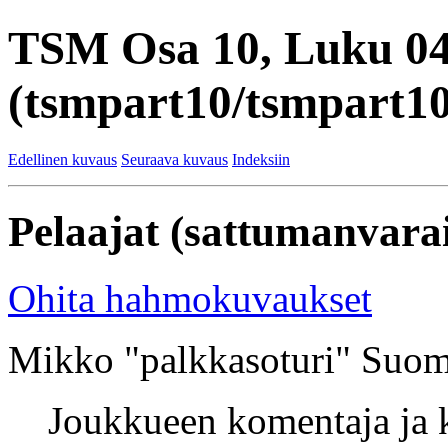
TSM Osa 10, Luku 0
(tsmpart10/tsmpart10
Edellinen kuvaus
Seuraava kuvaus
Indeksiin
Pelaajat (sattumanvarai
Ohita hahmokuvaukset
Mikko "palkkasoturi" Suom
Joukkueen komentaja ja k