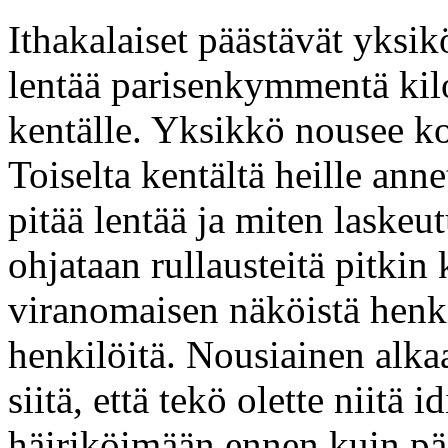
Ithakalaiset päästävät yksi
lentää parisenkymmentä kilo
kentälle. Yksikkö nousee ko
Toiselta kentältä heille anne
pitää lentää ja miten laske
ohjataan rullausteitä pitkin 
viranomaisen näköistä henki
henkilöitä. Nousiainen alka
siitä, että tekö olette niitä i
häiriköimään ennen kuin pää