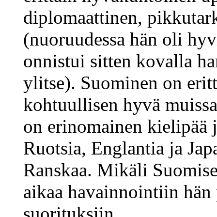
diplomaattinen, pikkutark
(nuoruudessa hän oli hyv
onnistui sitten kovalla h
ylitse). Suominen on erit
kohtuullisen hyvä muissa 
on erinomainen kielipää 
Ruotsia, Englantia ja Japa
Ranskaa. Mikäli Suomisel
aikaa havainnointiin hän
suorituksiin.