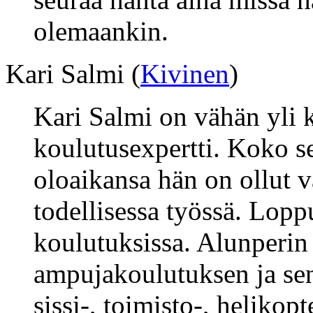
olemaankin.
Kari Salmi (
Kivinen
)
Kari Salmi on vähän yli 
koulutusexpertti. Koko s
oloaikansa hän on ollut
todellisessa työssä. Loppu
koulutuksissa. Alunperin
ampujakoulutuksen ja sen
sissi-, toimisto-, helikopt