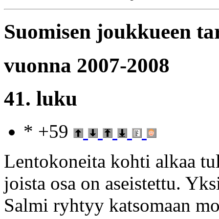
Suomisen joukkueen ta
vuonna 2007-2008
41. luku
* +59
Lentokoneita kohti alkaa t
joista osa on aseistettu. Yk
Salmi ryhtyy katsomaan moo