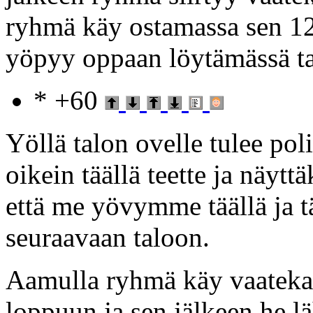
ryhmä käy ostamassa sen 12
yöpyy oppaan löytämässä ta
* +60
Yöllä talon ovelle tulee pol
oikein täällä teette ja näyt
että me yövymme täällä ja t
seuraavaan taloon.
Aamulla ryhmä käy vaateka
loppuun ja sen jälkeen he lä