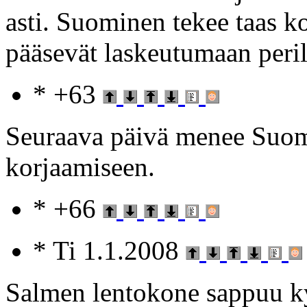
asti. Suominen tekee taas ko
pääsevät laskeutumaan perill
* +63
Seuraava päivä menee Suom
korjaamiseen.
* +66
* Ti 1.1.2008
Salmen lentokone sappuu ky