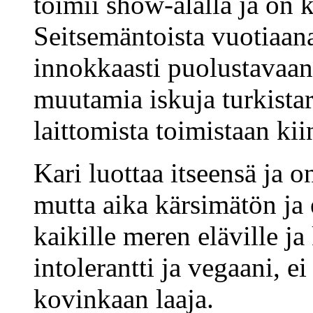
toimii show-alalla ja on
Seitsemäntoista vuotiaana
innokkaasti puolustavaa
muutamia iskuja turkistarh
laittomista toimistaan kii
Kari luottaa itseensä ja o
mutta aika kärsimätön ja 
kaikille meren eläville ja
intolerantti ja vegaani, e
kovinkaan laaja.