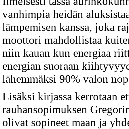
Ilmeisesti tässä aurinkokun
vanhimpia heidän aluksistaa
lämpemisen kanssa, joka rajo
moottori mahdollistaa kuit
niin kauan kun energiaa riit
energian suoraan kiihtyvyyde
lähemmäksi 90% valon nop
Lisäksi kirjassa kerrotaan e
rauhansopimuksen Gregorin 
olivat sopineet maan ja yhd