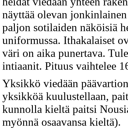
heidät viedään yhteen raken
näyttää olevan jonkinlainen 
paljon sotilaiden näköisiä h
uniformussa. Ithakalaiset ov
väri on aika punertava. Tu
intiaanit. Pituus vaihtelee 1
Yksikkö viedään päävartion
yksikköä kuulustellaan, pai
kunnolla kieltä paitsi Nousia
myönnä osaavansa kieltä).