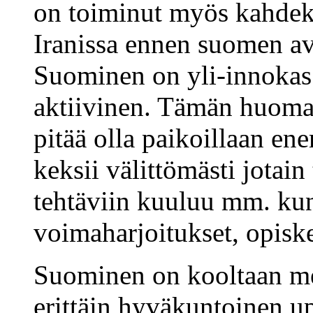
on toiminut myös kahdek
Iranissa ennen suomen a
Suominen on yli-innokas 
aktiivinen. Tämän huomaa,
pitää olla paikoillaan e
keksii välittömästi jotai
tehtäviin kuuluu mm. kun
voimaharjoitukset, opiske
Suominen on kooltaan mel
erittäin hyväkuntoinen u