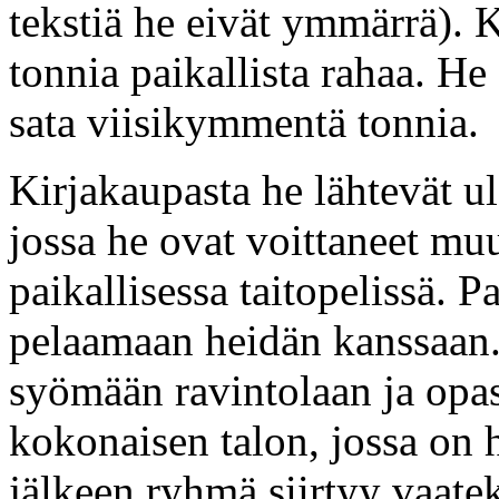
tekstiä he eivät ymmärrä). 
tonnia paikallista rahaa. He 
sata viisikymmentä tonnia.
Kirjakaupasta he lähtevät u
jossa he ovat voittaneet mu
paikallisessa taitopelissä. P
pelaamaan heidän kanssaan.
syömään ravintolaan ja opas 
kokonaisen talon, jossa on 
jälkeen ryhmä siirtyy vaat