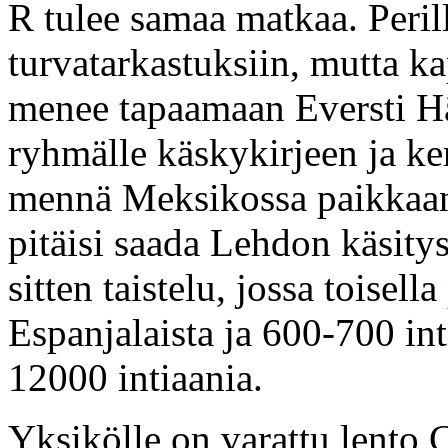
R tulee samaa matkaa. Peril
turvatarkastuksiin, mutta 
menee tapaamaan Eversti H
ryhmälle käskykirjeen ja ke
mennä Meksikossa paikkaan, 
pitäisi saada Lehdon käsitys
sitten taistelu, jossa toise
Espanjalaista ja 600-700 inti
12000 intiaania.
Yksikölle on varattu lento C