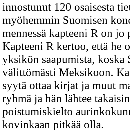
innostunut 120 osaisesta tie
myöhemmin Suomisen kone s
mennessä kapteeni R on jo p
Kapteeni R kertoo, että he o
yksikön saapumista, koska S
välittömästi Meksikoon. Ka
syytä ottaa kirjat ja muut 
ryhmä ja hän lähtee takaisi
poistumiskielto aurinkokunna
kovinkaan pitkää olla.