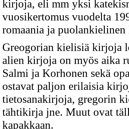
kirjoja, eli mm yksi katekis
vuosikertomus vuodelta 1992
romaania ja puolankielinen L
Greogorian kielisiä kirjoja 
alien kirjoja on myös aika 
Salmi ja Korhonen sekä opas
ostavat paljon erilaisia kir
tietosanakirjoja, gregorin k
tähtikirja jne. Muut ovat täl
kapakkaan.