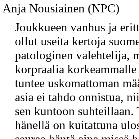
Anja Nousiainen (NPC)
Joukkueen vanhus ja erit
ollut useita kertoja suom
patologinen valehtelija,
korpraalia korkeammalle 
tuntee uskomattoman määr
asia ei tahdo onnistua, n
sen kuntoon suhteillaan. 
hänellä on kuitattuna ulo
seuraa häntä aina missä h