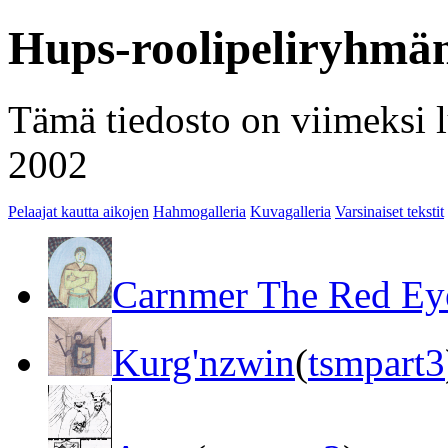
Hups-roolipeliryhmä
Tämä tiedosto on viimeksi 
2002
Pelaajat kautta aikojen
Hahmogalleria
Kuvagalleria
Varsinaiset tekstit
Carnmer The Red Ey
Kurg'nzwin
(
tsmpart3