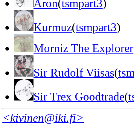
Aron
(
tsmpart3
)
Kurmuz
(
tsmpart3
)
Morniz The Explorer
Sir Rudolf Viisas
(
tsm
Sir Trex Goodtrade
(
t
<kivinen@iki.fi>