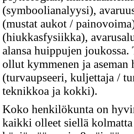
(symboolianalyysi), avaruu
(mustat aukot / painovoima),
(hiukkasfysiikka), avarusal
alansa huippujen joukossa. 
ollut kymmenen ja aseman 
(turvaupseeri, kuljettaja / 
teknikkoa ja kokki).
Koko henkilökunta on hyvin
kaikki olleet siellä kolmatt