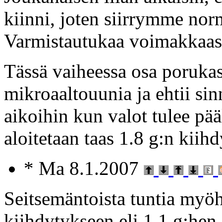
kiinni, joten siirrymme norm
Varmistautukaa voimakkaas
Tässä vaiheessa osa poruka
mikroaaltouunia ja ehtii sin
aikoihin kun valot tulee pää
aloitetaan taas 1.8 g:n kiihd
* Ma 8.1.2007
Seitsemäntoista tuntia myö
kiihdytykseen eli 1.1 g:hen.