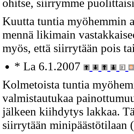
ohitse, siirrymme puolittaisi
Kuutta tuntia myöhemmin al
mennä likimain vastakkaisee
myös, että siirrytään pois ta
* La 6.1.2007
Kolmetoista tuntia myöhemm
valmistautukaa painottumuu
jälkeen kiihdytys lakkaa. Tä
siirrytään minipäästötilaan (