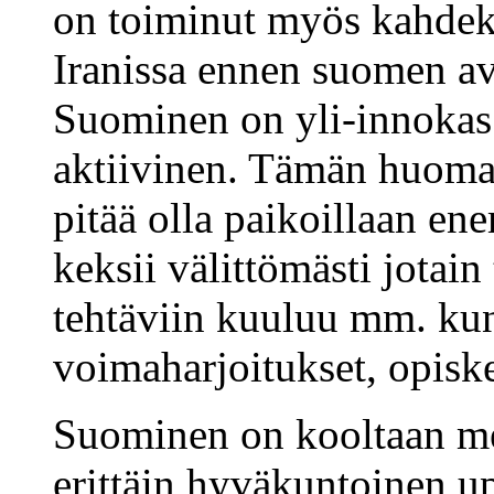
on toiminut myös kahdek
Iranissa ennen suomen a
Suominen on yli-innokas 
aktiivinen. Tämän huomaa,
pitää olla paikoillaan e
keksii välittömästi jotai
tehtäviin kuuluu mm. kun
voimaharjoitukset, opiske
Suominen on kooltaan mel
erittäin hyväkuntoinen u