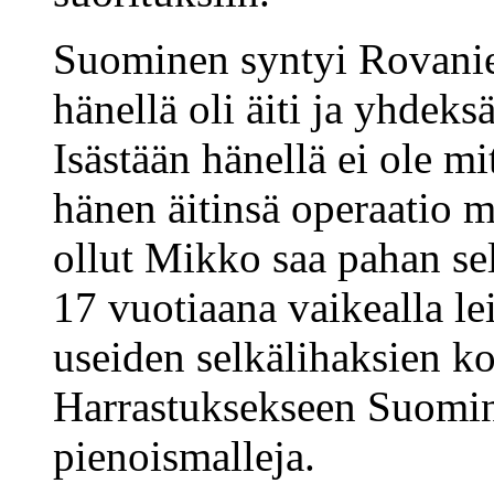
Suominen syntyi Rovani
hänellä oli äiti ja yhde
Isästään hänellä ei ole m
hänen äitinsä operaatio 
ollut Mikko saa pahan se
17 vuotiaana vaikealla le
useiden selkälihaksien ko
Harrastuksekseen Suomin
pienoismalleja.