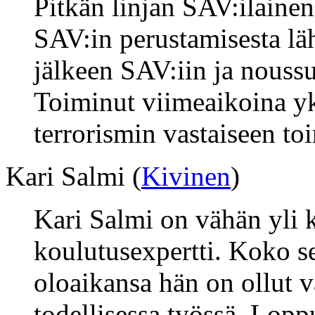
Pitkän linjan SAV:ilainen
SAV:in perustamisesta lä
jälkeen SAV:iin ja noussut
Toiminut viimeaikoina yk
terrorismin vastaiseen to
Kari Salmi (
Kivinen
)
Kari Salmi on vähän yli 
koulutusexpertti. Koko s
oloaikansa hän on ollut
todellisessa työssä. Loppu