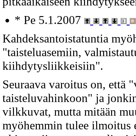
pitkäaikaiseen kiihdytykse
* Pe 5.1.2007
Kahdeksantoistatuntia myö
"taisteluasemiin, valmistaut
kiihdytysliikkeisiin".
Seuraava varoitus on, että 
taisteluvahinkoon" ja jonk
vilkkuvat, mutta mitään mu
myöhemmin tulee ilmoitus et