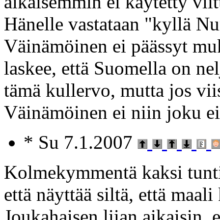
aikaisemmin ei käytetty viitt
Hänelle vastataan "kyllä N
Väinämöinen ei päässyt muk
laskee, että Suomella on nel
tämä kullervo, mutta jos vi
Väinämöinen ei niin joku ei
* Su 7.1.2007
Kolmekymmentä kaksi tunti
että näyttää siltä, että maali
Joukahaisen liian aikaisin, 