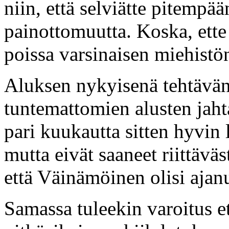
niin, että selviätte pitempä
painottomuutta. Koska, ette
poissa varsinaisen miehistö
Aluksen nykyisenä tehtävänä
tuntemattomien alusten jah
pari kuukautta sitten hyvin 
mutta eivät saaneet riittävä
että Väinämöinen olisi ajanu
Samassa tuleekin varoitus e