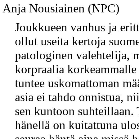
Anja Nousiainen (NPC)
Joukkueen vanhus ja erit
ollut useita kertoja suom
patologinen valehtelija,
korpraalia korkeammalle 
tuntee uskomattoman määr
asia ei tahdo onnistua, n
sen kuntoon suhteillaan. 
hänellä on kuitattuna ulo
seuraa häntä aina missä h