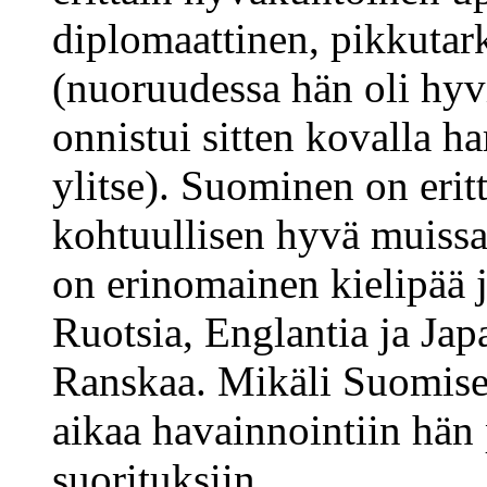
diplomaattinen, pikkutark
(nuoruudessa hän oli hyv
onnistui sitten kovalla h
ylitse). Suominen on erit
kohtuullisen hyvä muissa 
on erinomainen kielipää 
Ruotsia, Englantia ja Japa
Ranskaa. Mikäli Suomisel
aikaa havainnointiin hän
suorituksiin.