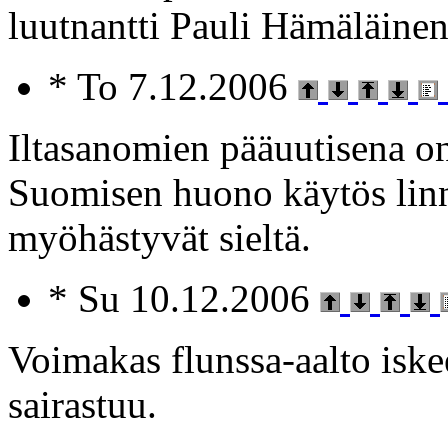
luutnantti Pauli Hämäläinen
* To 7.12.2006
Iltasanomien pääuutisena on
Suomisen huono käytös lin
myöhästyvät sieltä.
* Su 10.12.2006
Voimakas flunssa-aalto isk
sairastuu.