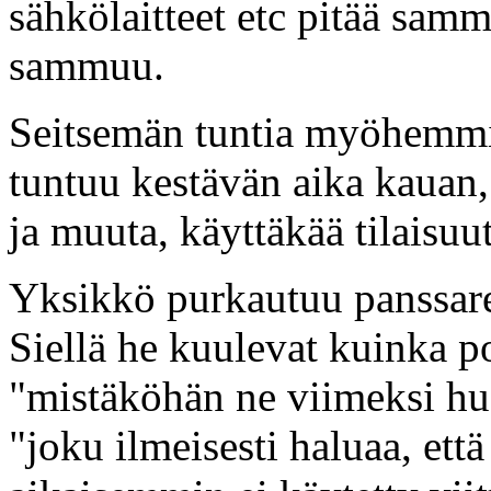
sähkölaitteet etc pitää sam
sammuu.
Seitsemän tuntia myöhemmin
tuntuu kestävän aika kauan,
ja muuta, käyttäkää tilaisuu
Yksikkö purkautuu panssare
Siellä he kuulevat kuinka p
"mistäköhän ne viimeksi hu
"joku ilmeisesti haluaa, et