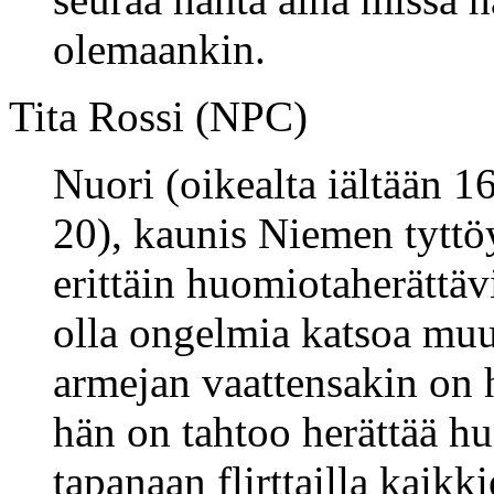
olemaankin.
Tita Rossi (NPC)
Nuori (oikealta iältään 1
20), kaunis Niemen tyttöy
erittäin huomiotaherättävi
olla ongelmia katsoa mu
armejan vaattensakin on 
hän on tahtoo herättää h
tapanaan flirttailla kaik