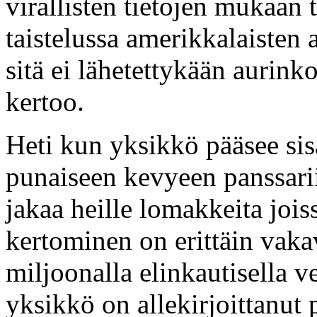
virallisten tietojen mukaan
taistelussa amerikkalaisten 
sitä ei lähetettykään aurink
kertoo.
Heti kun yksikkö pääsee sis
punaiseen kevyeen panssari
jakaa heille lomakkeita jois
kertominen on erittäin vakav
miljoonalla elinkautisella v
yksikkö on allekirjoittanut p