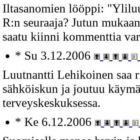
Iltasanomien lööppi: "Ylil
R:n seuraaja? Jutun mukaan 
saatu kiinni kommenttia vart
* Su 3.12.2006
Luutnantti Lehikoinen saa r
sähköiskun ja joutuu käym
terveyskeskuksessa.
* Ke 6.12.2006