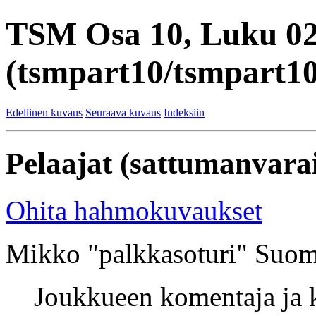
TSM Osa 10, Luku 0
(tsmpart10/tsmpart10
Edellinen kuvaus
Seuraava kuvaus
Indeksiin
Pelaajat (sattumanvarai
Ohita hahmokuvaukset
Mikko "palkkasoturi" Suom
Joukkueen komentaja ja k