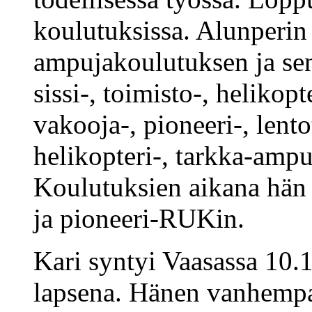
koulutuksissa. Alunperin
ampujakoulutuksen ja sen
sissi-, toimisto-, helikopt
vakooja-, pioneeri-, lent
helikopteri-, tarkka-ampu
Koulutuksien aikana hä
ja pioneeri-RUKin.
Kari syntyi Vaasassa 10.
lapsena. Hänen vanhempa