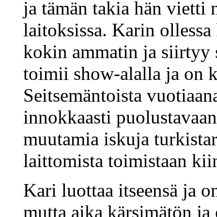
ja tämän takia hän vietti
laitoksissa. Karin ollessa
kokin ammatin ja siirtyy 
toimii show-alalla ja on
Seitsemäntoista vuotiaana
innokkaasti puolustavaa
muutamia iskuja turkistarh
laittomista toimistaan kii
Kari luottaa itseensä ja o
mutta aika kärsimätön ja 