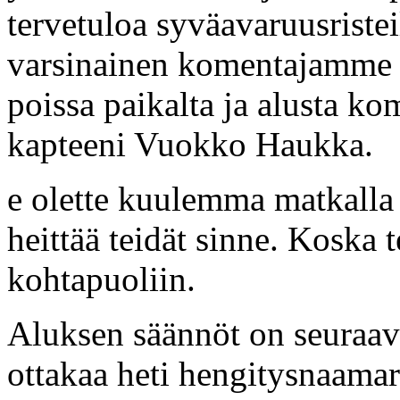
tervetuloa syväavaruusristei
varsinainen komentajamme k
poissa paikalta ja alusta ko
kapteeni Vuokko Haukka.
e olette kuulemma matkalla
heittää teidät sinne. Koska t
kohtapuoliin.
Aluksen säännöt on seuraav
ottakaa heti hengitysnaamari