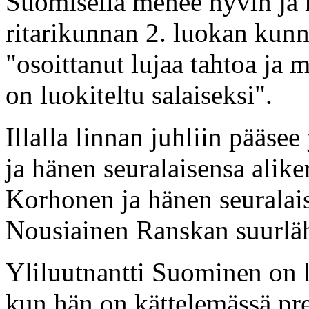
Suomisella menee hyvin ja
ritarikunnan 2. luokan kun
"osoittanut lujaa tahtoa ja 
on luokiteltu salaiseksi".
Illalla linnan juhliin pääse
ja hänen seuralaisensa alike
Korhonen ja hänen seuralais
Nousiainen Ranskan suurlähe
Yliluutnantti Suominen on l
kun hän on kättelemässä pre