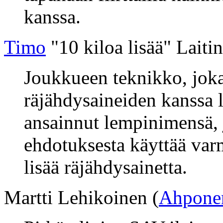
kanssa.
Timo
"10 kiloa lisää" Lait
Joukkueen teknikko, joka
räjähdysaineiden kanssa l
ansainnut lempinimensä, j
ehdotuksesta käyttää var
lisää räjähdysainetta.
Martti Lehikoinen (
Ahpone