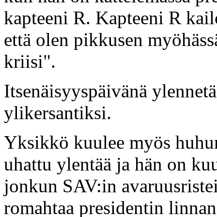
kapteeni R. Kapteeni R kailo
että olen pikkusen myöhässä
kriisi".
Itsenäisyyspäivänä ylennet
ylikersantiksi.
Yksikkö kuulee myös huhun,
uhattu ylentää ja hän on k
jonkun SAV:in avaruusristeil
romahtaa presidentin linnan