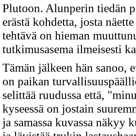
Plutoon. Alunperin tiedän 
erästä kohdetta, josta näett
tehtävä on hieman muuttunut
tutkimusasema ilmeisesti kap
Tämän jälkeen hän sanoo, et
on paikan turvallisuuspäälli
selittää ruudussa että, "minu
kyseessä on jostain suuremma
ja samassa kuvassa näkyy ku
ja lävistää trukin lastaushaa