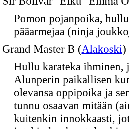
Sir Bolivar "Eiku" Emmä O
Pomon pojanpoika, hullu
pääarmejaa (ninja joukkoj
Grand Master B (
Alakoski
)
Hullu karateka ihminen, 
Alunperin paikallisen ku
olevansa oppipoika ja se
tunnu osaavan mitään (ai
kuitenkin innokkaasti, jo