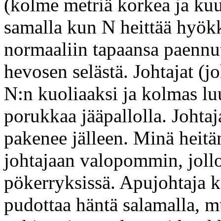
(kolme metriä korkea ja kuu
samalla kun N heittää hyökk
normaaliin tapaansa paennut 
hevosen selästä. Johtajat (j
N:n kuoliaaksi ja kolmas lu
porukkaa jääpallolla. Johtaj
pakenee jälleen. Minä heit
johtajaan valopommin, jollo
pökerryksissä. Apujohtaja k
pudottaa häntä salamalla, m