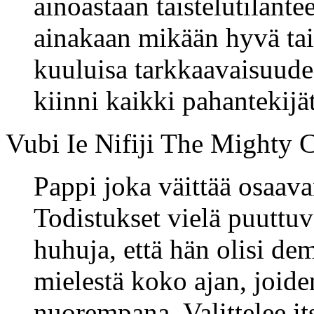
ainoastaan taistelutilante
ainakaan mikään hyvä tai
kuuluisa tarkkaavaisuudest
kiinni kaikki pahantekijät
Vubi Ie Nifiji The Mighty Cl
Pappi joka väittää osaav
Todistukset vielä puuttuva
huhuja, että hän olisi de
mielestä koko ajan, joide
nuorempana. Valittelee itse