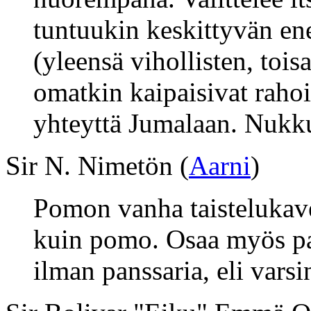
tuntuukin keskittyvän e
(yleensä vihollisten, toisa
omatkin kaipaisivat rahoit
yhteyttä Jumalaan. Nukk
Sir N. Nimetön (
Aarni
)
Pomon vanha taistelukav
kuin pomo. Osaa myös pari
ilman panssaria, eli varsi