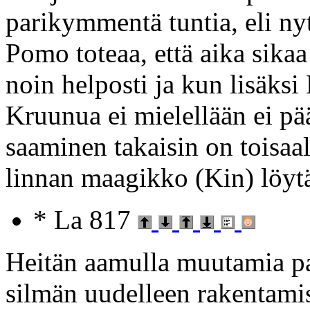
parikymmentä tuntia, eli ny
Pomo toteaa, että aika sik
noin helposti ja kun lisäksi 
Kruunua ei mielellään ei pä
saaminen takaisin on toisaal
linnan maagikko (Kin) löyt
* La 817
Heitän aamulla muutamia pa
silmän uudelleen rakentamise