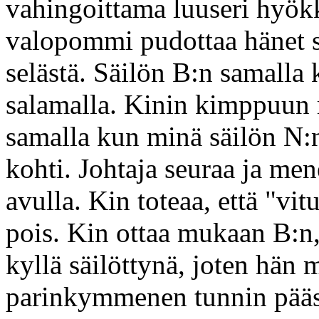
vahingoittama luuseri hyö
valopommi pudottaa hänet s
selästä. Säilön B:n samalla
salamalla. Kinin kimppuun 
samalla kun minä säilön N:
kohti. Johtaja seuraa ja me
avulla. Kin toteaa, että "vit
pois. Kin ottaa mukaan B:n, 
kyllä säilöttynä, joten hä
parinkymmenen tunnin pääs