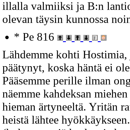
illalla valmiiksi ja B:n lan
olevan täysin kunnossa noin
* Pe 816
Lähdemme kohti Hostimia, j
päätynyt, koska häntä ei ole
Pääsemme perille ilman ong
näemme kahdeksan miehen ra
hieman ärtyneeltä. Yritän r
heistä lähtee hyökkäykseen.