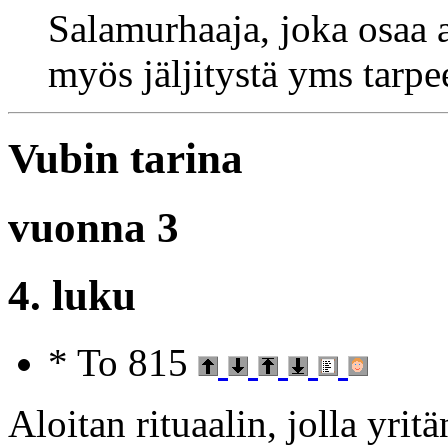
Salamurhaaja, joka osaa a
myös jäljitystä yms tarpeel
Vubin tarina
vuonna 3
4. luku
* To 815
Aloitan rituaalin, jolla yrit