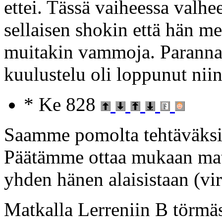
ettei. Tässä vaiheessa valhe
sellaisen shokin että hän me
muitakin vammoja. Parannan 
kuulustelu oli loppunut nii
* Ke 828
Saamme pomolta tehtäväksi e
Päätämme ottaa mukaan matk
yhden hänen alaisistaan (vi
Matkalla Lerreniin B törmäs