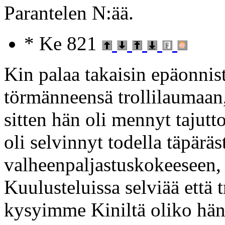
Parantelen N:ää.
* Ke 821
Kin palaa takaisin epäonni
törmänneensä trollilaumaan, 
sitten hän oli mennyt tajut
oli selvinnyt todella täpär
valheenpaljastuskokeeseen, 
Kuulusteluissa selviää että t
kysyimme Kiniltä oliko hän