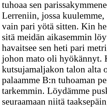
tuhoaa sen parissakymmenes
Lerreniin, jossa kuulemme,
vain pari yötä sitten. Kin hei
sitä meidän aikasemmin lö
havaitsee sen heti pari metri
johon mato oli hyökännyt
kutsujamaljakon talon alta 
palaamme B:n tuhoaman pen
tarkemmin. Löydämme puska
seuraamaan niitä taaksepäi