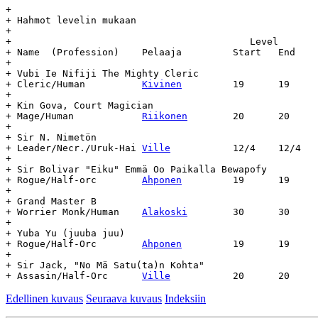
+

+ Hahmot levelin mukaan

+

+ 					   Level	    Day		Age

+ Name	(Profession)	Pelaaja		Start	End	Start	End	(days)

+

+ Vubi Ie Nifiji The Mighty Cleric

+ Cleric/Human		
Kivinen
		19	19	812	-	-

+

+ Kin Gova, Court Magician

+ Mage/Human		
Riikonen
	20	20	812	-	-

+

+ Sir N. Nimetön

+ Leader/Necr./Uruk-Hai	
Ville
		12/4	12/4	814	816	2

+

+ Sir Bolivar "Eiku" Emmä Oo Paikalla Bewapofy

+ Rogue/Half-orc	
Ahponen
		19	19	814	815	1

+

+ Grand Master B

+ Worrier Monk/Human	
Alakoski
	30	30	814	-	-

+

+ Yuba Yu (juuba juu)

+ Rogue/Half-Orc	
Ahponen
		19	19	828	-	-

+

+ Sir Jack, "No Mä Satu(ta)n Kohta"

+ Assasin/Half-Orc	
Ville
Edellinen kuvaus
Seuraava kuvaus
Indeksiin