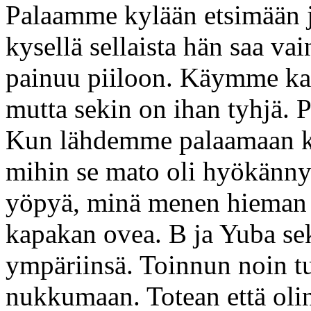
Palaamme kylään etsimään jä
kysellä sellaista hän saa va
painuu piiloon. Käymme kap
mutta sekin on ihan tyhjä. 
Kun lähdemme palaamaan kap
mihin se mato oli hyökännyt
yöpyä, minä menen hieman 
kapakan ovea. B ja Yuba se
ympäriinsä. Toinnun noin t
nukkumaan. Totean että oli