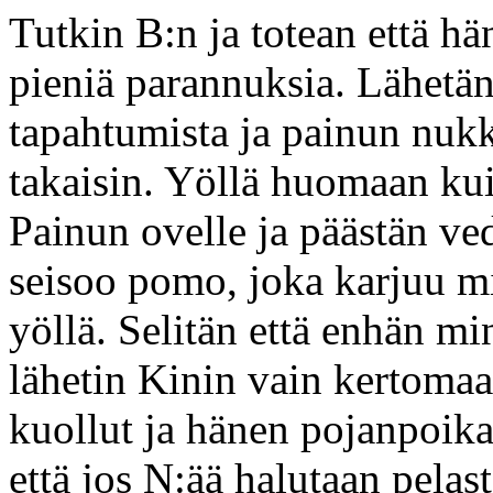
Tutkin B:n ja totean että hä
pieniä parannuksia. Lähetä
tapahtumista ja painun nuk
takaisin. Yöllä huomaan kui
Painun ovelle ja päästän ve
seisoo pomo, joka karjuu mi
yöllä. Selitän että enhän m
lähetin Kinin vain kertoma
kuollut ja hänen pojanpoikan
että jos N:ää halutaan pelast