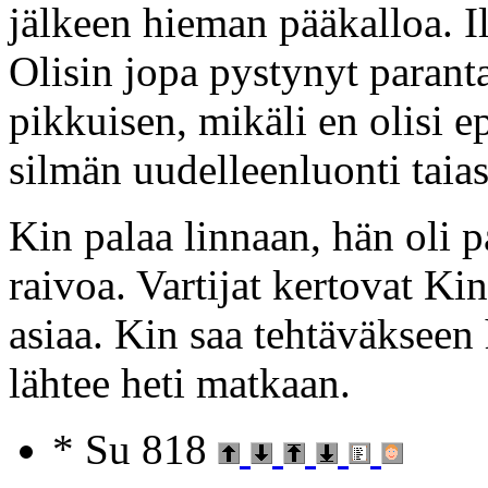
jälkeen hieman pääkalloa. Il
Olisin jopa pystynyt paran
pikkuisen, mikäli en olisi 
silmän uudelleenluonti taias
Kin palaa linnaan, hän oli 
raivoa. Vartijat kertovat Kin
asiaa. Kin saa tehtäväkseen
lähtee heti matkaan.
* Su 818