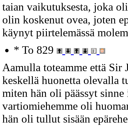
taian vaikutuksesta, joka oli
olin koskenut ovea, joten ep
käynyt piirtelemässä molem
* To 829
Aamulla toteamme että Sir J
keskellä huonetta olevalla 
miten hän oli päässyt sinne
vartiomiehemme oli huoman
hän oli tullut sisään epärehe