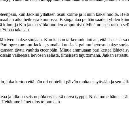
päin, kun Jackiin yllättäen osuu kolme ja Kiniin kaksi nuolta. Heitän 
maahan aika heikossa kunnossa. B singahtaa perään saaden yhden kiinni
itä kiinni ja Kin jatkaa sähkönuolien ampumista. Minä nousen ratsun se
a Yubaa takaisin.
 kiven taakse suojaan. Kun katson tarkemmin totean, että itse asiassa n
i ogrea ampuu Jackia, samalla kun Jack painuu hevosn taakse suojaan
stamaan täyttä vauhtia eteenpäin. Minua ammutaan pari kertaa lähietäisy
ossain vaiheessa hevosen selästä, ilmeisesti tajuttomana. Jatkan ratsast
n, joka kertoo että hän oli odotellut päivän muita eksyttyään ja sen jälke
aukeaa ja ulkona seisoo pökerryksissä oleva tyyppi. Nostamme hänet sis
ä. Heitämme hänet ulos toipumaan.