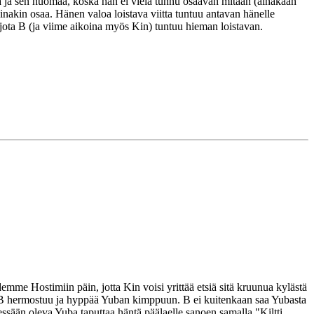
a ja sen huomaa, koska hän ei vielä tunnu osaavan mitään (ainakaan
inakin osaa. Hänen valoa loistava viitta tuntuu antavan hänelle
 jota B (ja viime aikoina myös Kin) tuntuu hieman loistavan.
emme Hostimiin päin, jotta Kin voisi yrittää etsiä sitä kruunua kylästä
tta B hermostuu ja hyppää Yuban kimppuun. B ei kuitenkaan saa Yubasta
essään oleva Yuba taputtaa häntä päälaelle sanoen samalla "Kiltti