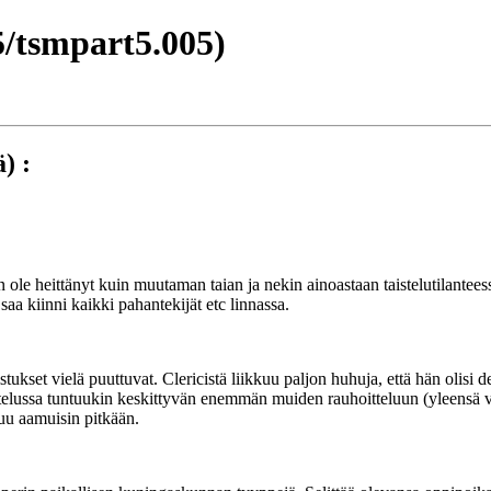
/tsmpart5.005)
) :
än ole heittänyt kuin muutaman taian ja nekin ainoastaan taistelutilantee
aa kiinni kaikki pahantekijät etc linnassa.
ukset vielä puuttuvat. Clericistä liikkuu paljon huhuja, että hän olisi 
aistelussa tuntuukin keskittyvän enemmän muiden rauhoitteluun (yleensä vih
kuu aamuisin pitkään.