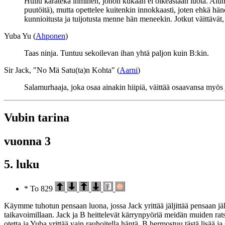
Hullu karateka ihminen, johon kukaan ei oikeastaan luota. Alu
puutöitä), mutta opettelee kuitenkin innokkaasti, joten ehkä hä
kunnioitusta ja tuijotusta menne hän meneekin. Jotkut väittävät
Yuba Yu (
Ahponen
)
Taas ninja. Tuntuu sekoilevan ihan yhtä paljon kuin B:kin.
Sir Jack, "No Mä Satu(ta)n Kohta" (
Aarni
)
Salamurhaaja, joka osaa ainakin hiipiä, väittää osaavansa myös jäl
Vubin tarina
vuonna 3
5. luku
* To 829
Käymme tuhotun pensaan luona, jossa Jack yrittää jäljittää pensaan jälk
taikavoimillaan. Jack ja B heittelevät kärrynpyöriä meidän muiden rat
otetta ja Yuba yrittää vain rauhoitella häntä. B hermostuu tästä lisää