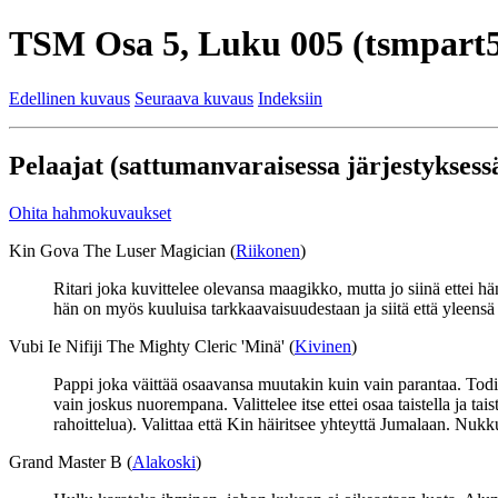
TSM Osa 5, Luku 005 (tsmpart5
Edellinen kuvaus
Seuraava kuvaus
Indeksiin
Pelaajat (sattumanvaraisessa järjestyksessä
Ohita hahmokuvaukset
Kin Gova The Luser Magician (
Riikonen
)
Ritari joka kuvittelee olevansa maagikko, mutta jo siinä ettei h
hän on myös kuuluisa tarkkaavaisuudestaan ja siitä että yleensä s
Vubi Ie Nifiji The Mighty Cleric 'Minä' (
Kivinen
)
Pappi joka väittää osaavansa muutakin kuin vain parantaa. Todist
vain joskus nuorempana. Valittelee itse ettei osaa taistella ja t
rahoittelua). Valittaa että Kin häiritsee yhteyttä Jumalaan. Nuk
Grand Master B (
Alakoski
)