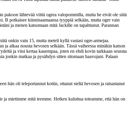
pakoon lähtevää viittä ogrea valopommilla, mutta he eivät ole siitä
. B potkaisee kiinnisaamaansa tyyppiä selkään, mutta ogre vain
lästäni ja menen katsomaan mitä Jackille on tapahtunut. Parannan
iitä onkin vain 15, mutta meteli kyllä vastasi ogre-armejaa.
 ja alkaa nousta hevosen selkään. Tässä vaiheessa minäkin katson
ydeltä ja viisi kertaa kauempaa, joten en ehdi kovin tarkkaan seurata
usta jonkin matkaa ja pysähdyn sitten sitomaan haavojani. Palaan
en hän oli teleportannut kotiin, ottanut sieltä hevosen ja ratsastanut
älle ja mietimme mitä teemme. Hetken kuluttua toteamme, että hän on