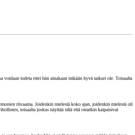
ssa voidaan todeta ettei hän ainakaan mikään hyvä taikuri ole. Toisaalta
demonien riivaama. Joidenkin mielestä koko ajan, joidenkin mielestä oli
ollisten, toisaalta joskus näyttää siltä että omatkin kaipaisivat