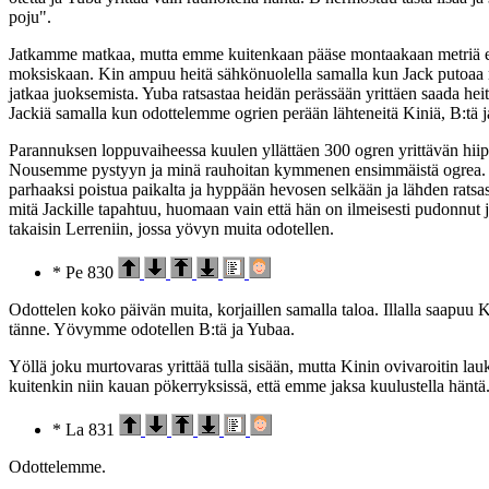
poju".
Jatkamme matkaa, mutta emme kuitenkaan pääse montaakaan metriä eteen
moksiskaan. Kin ampuu heitä sähkönuolella samalla kun Jack putoaa 
jatkaa juoksemista. Yuba ratsastaa heidän perässään yrittäen saada he
Jackiä samalla kun odottelemme ogrien perään lähteneitä Kiniä, B:tä j
Parannuksen loppuvaiheessa kuulen yllättäen 300 ogren yrittävän hiipiä
Nousemme pystyyn ja minä rauhoitan kymmenen ensimmäistä ogrea. Par
parhaaksi poistua paikalta ja hyppään hevosen selkään ja lähden ratsa
mitä Jackille tapahtuu, huomaan vain että hän on ilmeisesti pudonnut j
takaisin Lerreniin, jossa yövyn muita odotellen.
* Pe 830
Odottelen koko päivän muita, korjaillen samalla taloa. Illalla saapuu Ki
tänne. Yövymme odotellen B:tä ja Yubaa.
Yöllä joku murtovaras yrittää tulla sisään, mutta Kinin ovivaroitin l
kuitenkin niin kauan pökerryksissä, että emme jaksa kuulustella hänt
* La 831
Odottelemme.