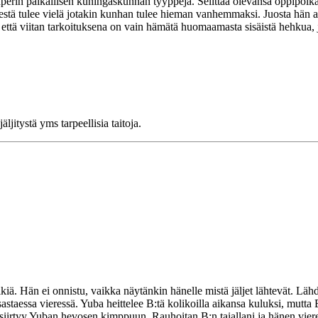
nperin paikallisen kuningaskunnan tyyppejä. Selittää olevansa oppipoik
nestä tulee vielä jotakin kunhan tulee hieman vanhemmaksi. Juosta hän a
, että viitan tarkoituksena on vain hämätä huomaamasta sisäistä hehkua,
jitystä yms tarpeellisia taitoja.
iä. Hän ei onnistu, vaikka näytänkin hänelle mistä jäljet lähtevät. Lähd
sastaessa vieressä. Yuba heittelee B:tä kolikoilla aikansa kuluksi, mu
 ja siirtyy Yuban hevosen kimppuun. Rauhoitan B:n taiallani ja hänen vier