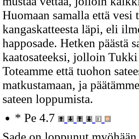
mustaa vettää, jolloin kaikki
Huomaan samalla että vesi t
kangaskatteesta läpi, eli il
happosade. Hetken päästä s
kaatosateeksi, jolloin Tukki
Toteamme että tuohon sate
matkustamaan, ja päätämme
sateen loppumista.
* Pe 4.7
Sade on loppunut myöhään 