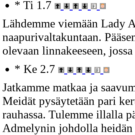
* Ti 1.7
Lähdemme viemään Lady Ad
naapurivaltakuntaan. Pääse
olevaan linnakeeseen, joss
* Ke 2.7
Jatkamme matkaa ja saavum
Meidät pysäytetään pari ke
rauhassa. Tulemme illalla
Admelynin johdolla heidän 