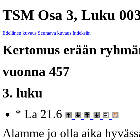
TSM Osa 3, Luku 003
Edellinen kuvaus
Seuraava kuvaus
Indeksiin
Kertomus erään ryhmän
vuonna 457
3. luku
* La 21.6
Alamme jo olla aika hyväss