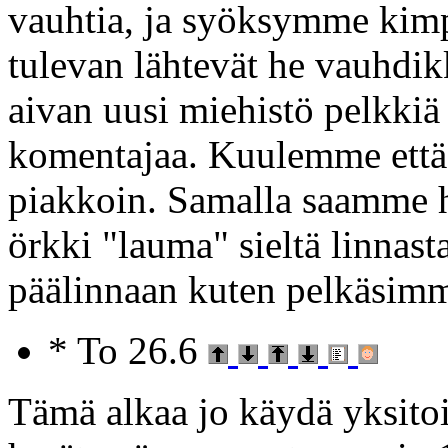
vauhtia, ja syöksymme kim
tulevan lähtevät he vauhdik
aivan uusi miehistö pelkkiä
komentajaa. Kuulemme että 
piakkoin. Samalla saamme he
örkki "lauma" sieltä linnast
päälinnaan kuten pelkäsim
* To 26.6
Tämä alkaa jo käydä yksito