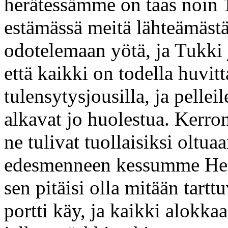
herätessämme on taas noin 1
estämässä meitä lähteämäst
odotelemaan yötä, ja Tukki j
että kaikki on todella huvi
tulensytysjousilla, ja pelle
alkavat jo huolestua. Kerron
ne tulivat tuollaisiksi olt
edesmenneen kessumme Helm
sen pitäisi olla mitään tart
portti käy, ja kaikki alokk