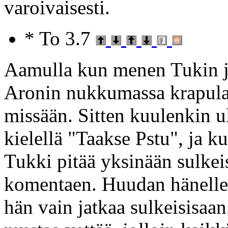
varoivaisesti.
* To 3.7
Aamulla kun menen Tukin j
Aronin nukkumassa krapulaa
missään. Sitten kuulenkin 
kielellä "Taakse Pstu", ja 
Tukki pitää yksinään sulkeis
komentaen. Huudan hänelle
hän vain jatkaa sulkeisisaan