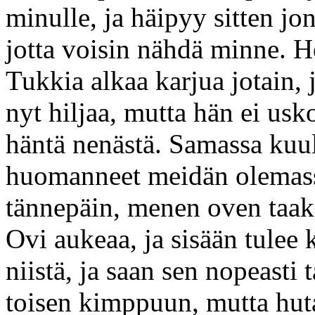
minulle, ja häipyy sitten jo
jotta voisin nähdä minne. 
Tukkia alkaa karjua jotain, j
nyt hiljaa, mutta hän ei usko
häntä nenästä. Samassa kuul
huomanneet meidän olemassa
tännepäin, menen oven taa
Ovi aukeaa, ja sisään tulee 
niistä, ja saan sen nopeasti 
toisen kimppuun, mutta huta