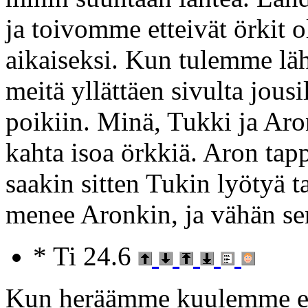
ja toivomme etteivät örkit o
aikaiseksi. Kun tulemme l
meitä yllättäen sivulta jous
poikiin. Minä, Tukki ja A
kahta isoa örkkiä. Aron tapp
saakin sitten Tukin lyötyä t
menee Aronkin, ja vähän se
* Ti 24.6
Kun heräämme kuulemme ett