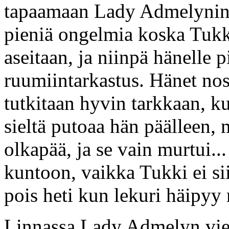
tapaamaan Lady Admelynin s
pieniä ongelmia koska Tukki
aseitaan, ja niinpä hänelle
ruumiintarkastus. Hänet nost
tutkitaan hyvin tarkkaan, k
sieltä putoaa hän päälleen, 
olkapää, ja se vain murtui...
kuntoon, vaikka Tukki ei sii
pois heti kun lekuri häipyy
Linnassa Lady Admelyn vie 