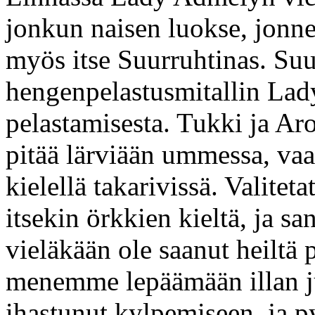
jonkun naisen luokse, jonne
myös itse Suurruhtinas. Su
hengenpelastusmitallin La
pelastamisesta. Tukki ja Ar
pitää lärviään ummessa, vaa
kielellä takarivissä. Valite
itsekin örkkien kieltä, ja sa
vieläkään ole saanut heiltä 
menemme lepäämään illan ju
ihastunut kylpemiseen, ja 