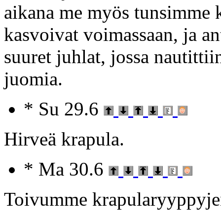
aikana me myös tunsimme k
kasvoivat voimassaan, ja ant
suuret juhlat, jossa nautitti
juomia.
* Su 29.6
Hirveä krapula.
* Ma 30.6
Toivumme krapularyyppyjen 