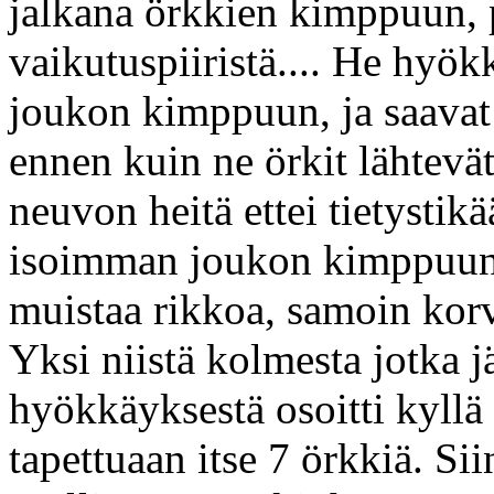
jalkana örkkien kimppuun, 
vaikutuspiiristä.... He hyök
joukon kimppuun, ja saavat
ennen kuin ne örkit lähtevä
neuvon heitä ettei tietystik
isoimman joukon kimppuun, 
muistaa rikkoa, samoin korv
Yksi niistä kolmesta jotka j
hyökkäyksestä osoitti kyllä 
tapettuaan itse 7 örkkiä. Sii