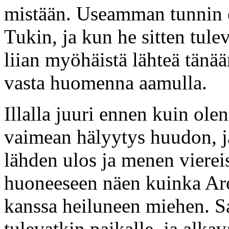
mistään. Useamman tunnin e
Tukin, ja kun he sitten tule
liian myöhäistä lähteä tänää
vasta huomenna aamulla.
Illalla juuri ennen kuin o
vaimean hälyytys huudon, j
lähden ulos ja menen viere
huoneeseen näen kuinka Aro
kanssa heiluneen miehen. S
tulevatkin paikalle, ja alka