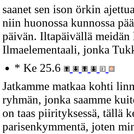
saanet sen ison örkin ajett
niin huonossa kunnossa päät
päivän. Iltapäivällä meidän
Ilmaelementaali, jonka Tukk
* Ke 25.6
Jatkamme matkaa kohti lin
ryhmän, jonka saamme kuite
on taas piirityksessä, tällä k
parisenkymmentä, joten mi