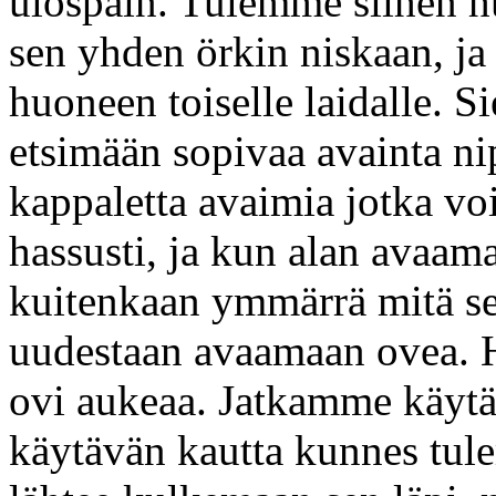
ulospäin. Tulemme siihen hu
sen yhden örkin niskaan, ja
huoneen toiselle laidalle. S
etsimään sopivaa avainta nip
kappaletta avaimia jotka voi
hassusti, ja kun alan avaam
kuitenkaan ymmärrä mitä se k
uudestaan avaamaan ovea. H
ovi aukeaa. Jatkamme käy
käytävän kautta kunnes tul