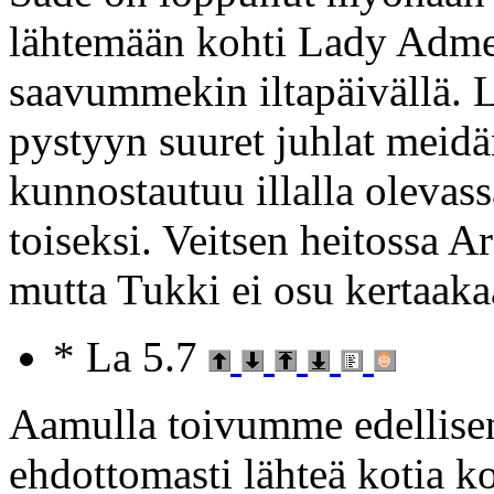
lähtemään kohti Lady Admel
saavummekin iltapäivällä. 
pystyyn suuret juhlat meid
kunnostautuu illalla olevassa
toiseksi. Veitsen heitossa A
mutta Tukki ei osu kertaaka
* La 5.7
Aamulla toivumme edellisen 
ehdottomasti lähteä kotia k