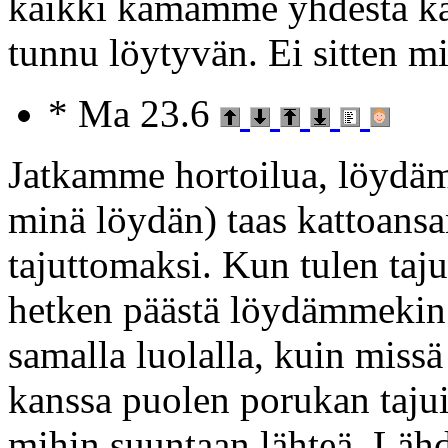
kaikki kamamme yhdestä kaa
tunnu löytyvän. Ei sitten mi
* Ma 23.6
Jatkamme hortoilua, löydämm
minä löydän) taas kattoans
tajuttomaksi. Kun tulen taju
hetken päästä löydämmekin
samalla luolalla, kuin miss
kanssa puolen porukan tajui
mihin suuntaan lähteä. Läh