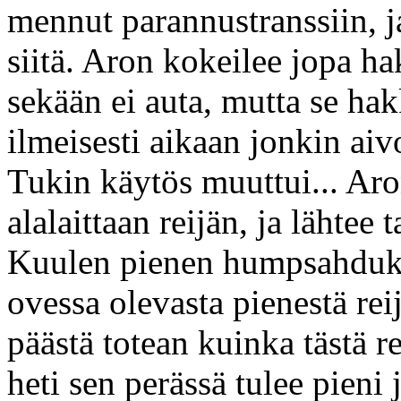
mennut parannustranssiin, j
siitä. Aron kokeilee jopa h
sekään ei auta, mutta se ha
ilmeisesti aikaan jonkin aiv
Tukin käytös muuttui... Aro
alalaittaan reijän, ja lähtee
Kuulen pienen humpsahduks
ovessa olevasta pienestä rei
päästä totean kuinka tästä r
heti sen perässä tulee pieni