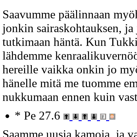
Saavumme päälinnaan myöhä
jonkin sairaskohtauksen, j
tutkimaan häntä. Kun Tukki
lähdemme kenraalikuvernöö
hereille vaikka onkin jo m
hänelle mitä me tuomme e
nukkumaan ennen kuin vast
* Pe 27.6
Saamme uusia kamoja, ja v