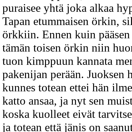
puraisee yhtä joka alkaa hyp
Tapan etummaisen örkin, sill
örkkiin. Ennen kuin pääsen 
tämän toisen örkin niin huo
tuon kimppuun kannata men
pakenijan perään. Juoksen 
kunnes totean ettei hän ilme
katto ansaa, ja nyt sen mui
koska kuolleet eivät tarvitse
ja totean että jänis on saanu