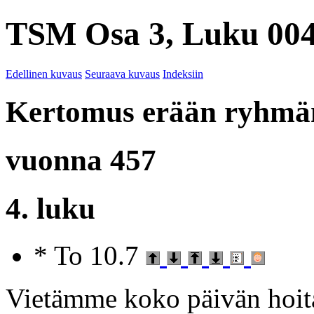
TSM Osa 3, Luku 004
Edellinen kuvaus
Seuraava kuvaus
Indeksiin
Kertomus erään ryhmän
vuonna 457
4. luku
* To 10.7
Vietämme koko päivän hoit