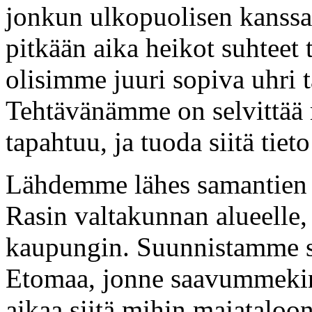
jonkun ulkopuolisen kanssa.
pitkään aika heikot suhtee
olisimme juuri sopiva uhri t
Tehtävänämme on selvittää m
tapahtuu, ja tuoda siitä tieto
Lähdemme lähes samantien 
Rasin valtakunnan alueelle
kaupungin. Suunnistamme s
Etomaa, jonne saavummekin 
aikaa siitä mihin majatalo