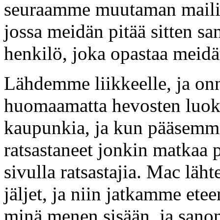
seuraamme muutaman mailin
jossa meidän pitää sitten san
henkilö, joka opastaa meidät
Lähdemme liikkeelle, ja o
huomaamatta hevosten luo
kaupunkia, ja kun pääsemm
ratsastaneet jonkin matkaa
sivulla ratsastajia. Mac läh
jäljet, ja niin jatkamme ete
minä menen sisään, ja sanon