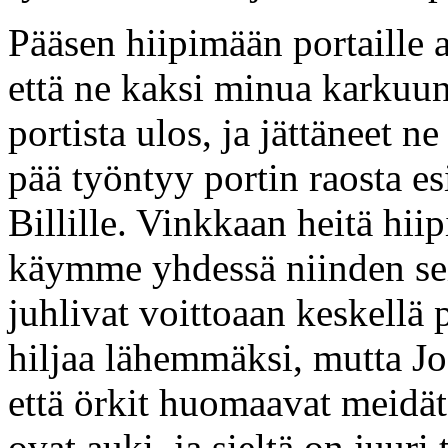
Pääsen hiipimään portaille a
että ne kaksi minua karkuun
portista ulos, ja jättäneet
pää työntyy portin raosta es
Billille. Vinkkaan heitä hii
käymme yhdessä niinden se
juhlivat voittoaan keskellä p
hiljaa lähemmäksi, mutta Joe
että örkit huomaavat meidät
ovat auki, ja sieltä on juuri 