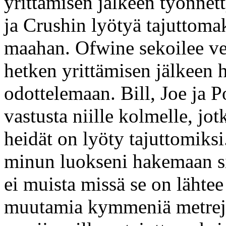
yrittämisen jälkeen työnnet
ja Crushin lyötyä tajuttoma
maahan. Ofwine sekoilee ven
hetken yrittämisen jälkeen h
odottelemaan. Bill, Joe ja P
vastusta niille kolmelle, jo
heidät on lyöty tajuttomiksi
minun luokseni hakemaan s
ei muista missä se on lähte
muutamia kymmeniä metrejä