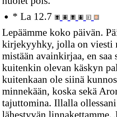
nuolet pois.
* La 12.7
Lepäämme koko päivän. Päiv
kirjekyyhky, jolla on viesti
mistään avainkirjaa, en saa s
kuitenkin olevan käskyn pa
kuitenkaan ole siinä kunnos
minnekään, koska sekä Aron
tajuttomina. Illalla ollessa
lähestyvän linnakettamme. 