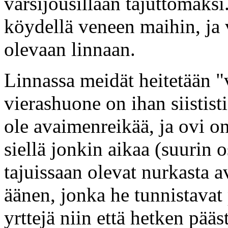
varsijousillaan tajuttomaks
köydellä veneen maihin, ja 
olevaan linnaan.
Linnassa meidät heitetään 
vierashuone on ihan siististi
ole avaimenreikää, ja ovi 
siellä jonkin aikaa (suurin o
tajuissaan olevat nurkasta a
äänen, jonka he tunnistavat 
yrttejä niin että hetken pä