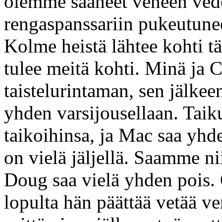
olemme saaneet veneen ved
rengaspanssariin pukeutune
Kolme heistä lähtee kohti t
tulee meitä kohti. Minä j
taistelurintaman, sen jälke
yhden varsijousellaan. Taik
taikoihinsa, ja Mac saa yhde
on vielä jäljellä. Saamme nii
Doug saa vielä yhden pois. 
lopulta hän päättää vetää ve