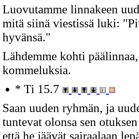
Luovutamme linnakeen uude
mitä siinä viestissä luki: "P
hyvänsä."
Lähdemme kohti päälinnaa, 
kommeluksia.
* Ti 15.7
Saan uuden ryhmän, ja uude
tuntevat olonsa sen otuksen
että he jäävät sairaalaan le