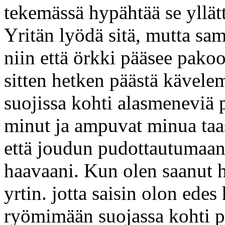
tekemässä hypähtää se yllät
Yritän lyödä sitä, mutta sa
niin että örkki pääsee pako
sitten hetken päästä kävele
suojissa kohti alasmeneviä p
minut ja ampuvat minua taas
että joudun pudottautumaan
haavaani. Kun olen saanut 
yrtin. jotta saisin olon ed
ryömimään suojassa kohti po