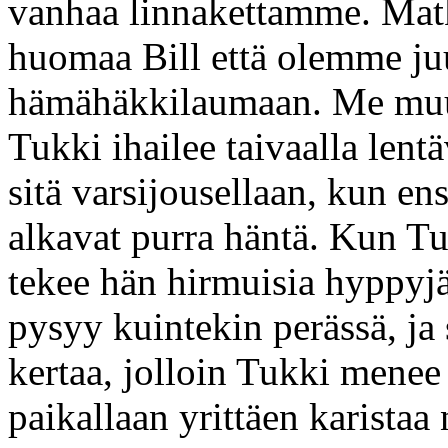
vanhaa linnakettamme. Ma
huomaa Bill että olemme ju
hämähäkkilaumaan. Me muu
Tukki ihailee taivaalla lentä
sitä varsijousellaan, kun 
alkavat purra häntä. Kun T
tekee hän hirmuisia hyppyj
pysyy kuintekin perässä, ja 
kertaa, jolloin Tukki menee 
paikallaan yrittäen karistaa