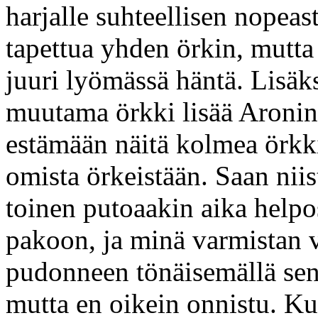
harjalle suhteellisen nopeas
tapettua yhden örkin, mutta
juuri lyömässä häntä. Lisäk
muutama örkki lisää Aroni
estämään näitä kolmea örkki
omista örkeistään. Saan niis
toinen putoaakin aika helpo
pakoon, ja minä varmistan v
pudonneen tönäisemällä sen 
mutta en oikein onnistu. K