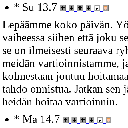
* Su 13.7
Lepäämme koko päivän. Yöll
vaiheessa siihen että joku s
se on ilmeisesti seuraava ry
meidän vartioinnistamme, ja 
kolmestaan joutuu hoitamaan
tahdo onnistua. Jatkan sen 
heidän hoitaa vartioinnin.
* Ma 14.7