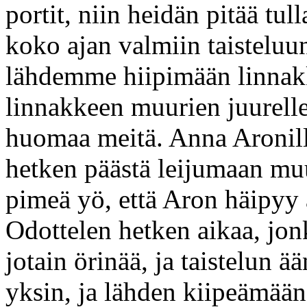
portit, niin heidän pitää tull
koko ajan valmiin taistelu
lähdemme hiipimään linna
linnakkeen muurien juurelle n
huomaa meitä. Anna Aronille
hetken päästä leijumaan muu
pimeä yö, että Aron häipyy 
Odottelen hetken aikaa, jon
jotain örinää, ja taistelun ä
yksin, ja lähden kiipeämään