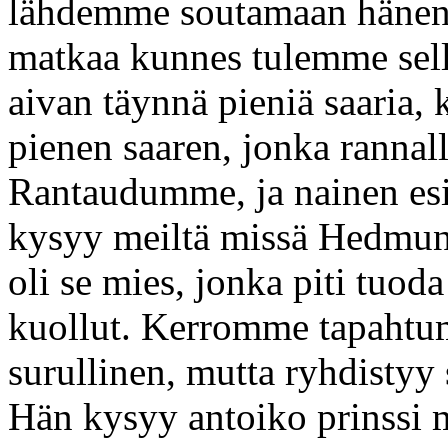
lähdemme soutamaan hänen
matkaa kunnes tulemme sell
aivan täynnä pieniä saari
pienen saaren, jonka rannal
Rantaudumme, ja nainen esit
kysyy meiltä missä Hedmund
oli se mies, jonka piti tuod
kuollut. Kerromme tapahtum
surullinen, mutta ryhdistyy s
Hän kysyy antoiko prinssi 