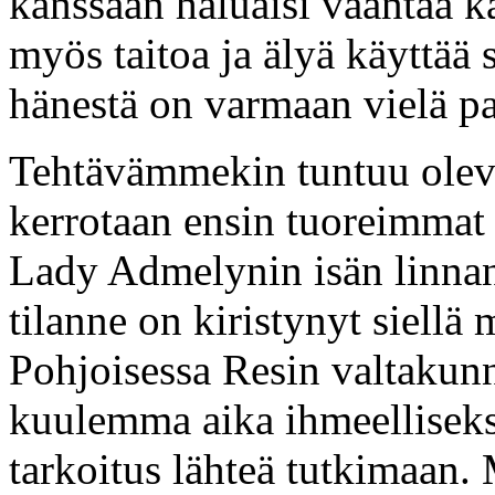
kanssaan haluaisi vääntää kä
myös taitoa ja älyä käyttää
hänestä on varmaan vielä pa
Tehtävämmekin tuntuu oleva
kerrotaan ensin tuoreimmat uu
Lady Admelynin isän linnan
tilanne on kiristynyt siell
Pohjoisessa Resin valtakun
kuulemma aika ihmeelliseksi,
tarkoitus lähteä tutkimaan. 