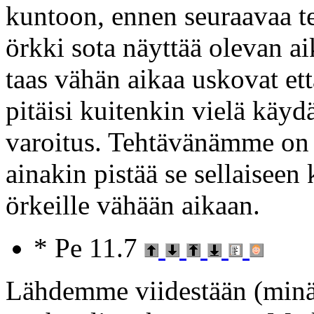
kuntoon, ennen seuraavaa t
örkki sota näyttää olevan ai
taas vähän aikaa uskovat ett
pitäisi kuitenkin vielä käyd
varoitus. Tehtävänämme on t
ainakin pistää se sellaiseen 
örkeille vähään aikaan.
* Pe 11.7
Lähdemme viidestään (minä, 