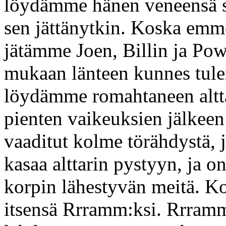
löydämme hänen veneensä suu
sen jättänytkin. Koska emm
jätämme Joen, Billin ja Po
mukaan länteen kunnes tule
löydämme romahtaneen altt
pienten vaikeuksien jälkee
vaaditut kolme törähdystä,
kasaa alttarin pystyyn, ja
korpin lähestyvän meitä. Kor
itsensä Rrramm:ksi. Rrramm