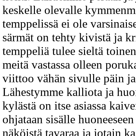
keskelle olevalle kymmenmetr
temppelissä ei ole varsinais
särmät on tehty kivistä ja k
temppeliä tulee sieltä toin
meitä vastassa olleen poruk
viittoo vähän sivulle päin j
Lähestymme kalliota ja huo
kylästä on itse asiassa kaive
ohjataan sisälle huoneeseen 
näköistä tavaraa ja jotain k