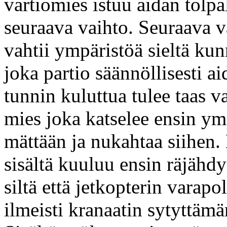
vartiomies istuu aidan tolpa
seuraava vaihto. Seuraava va
vahtii ympäristöä sieltä kunn
joka partio säännöllisesti 
tunnin kuluttua tulee taas v
mies joka katselee ensin ymp
mättään ja nukahtaa siihen.
sisältä kuuluu ensin räjähdy
siltä että jetkopterin varapo
ilmeisti kranaatin sytyttämän