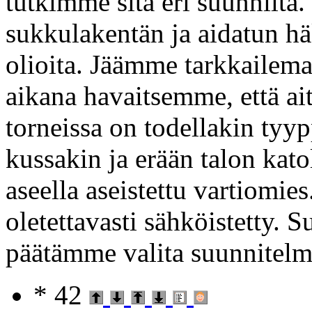
tutkimme sitä eri suunnilta
sukkulakentän ja aidatun häk
olioita. Jäämme tarkkailema
aikana havaitsemme, että ai
torneissa on todellakin tyyp
kussakin ja erään talon kato
aseella aseistettu vartiomie
oletettavasti sähköistetty. 
päätämme valita suunnitel
* 42