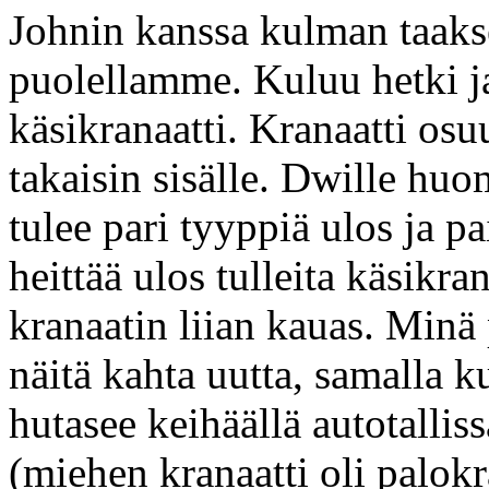
Johnin kanssa kulman taaks
puolellamme. Kuluu hetki ja 
käsikranaatti. Kranaatti osu
takaisin sisälle. Dwille huo
tulee pari tyyppiä ulos ja p
heittää ulos tulleita käsikran
kranaatin liian kauas. Min
näitä kahta uutta, samalla k
hutasee keihäällä autotalli
(miehen kranaatti oli palokr