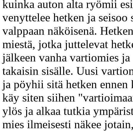
kuinka auton alta ryömii esi
venyttelee hetken ja seisoo 
valppaan näköisenä. Hetken 
miestä, jotka juttelevat het
jälkeen vanha vartiomies ja
takaisin sisälle. Uusi vartio
ja pöyhii sitä hetken ennen 
käy siten siihen "vartioima
ylös ja alkaa tutkia ympäris
mies ilmeisesti näkee jotain,