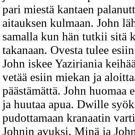
pari miestä kantaen palanut
aitauksen kulmaan. John läh
samalla kun hän tutkii sitä
takanaan. Ovesta tulee esiin
John iskee Yaziriania keihä
vetää esiin miekan ja aloitt
päästämättä. John huomaa e
ja huutaa apua. Dwille syöks
pudottamaan kranaatin varti
Johnin avuksi. Minä ja John