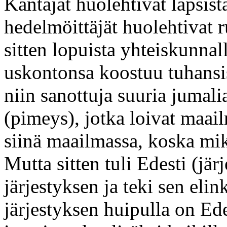
Kantajat huolehtivat lapsist
hedelmöittäjät huolehtivat 
sitten lopuista yhteiskunnall
uskontonsa koostuu tuhansis
niin sanottuja suuria jumali
(pimeys), jotka loivat maai
siinä maailmassa, koska mikä
Mutta sitten tuli Edesti (jär
järjestyksen ja teki sen el
järjestyksen huipulla on Ed