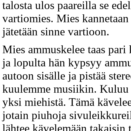
talosta ulos paareilla se ed
vartiomies. Mies kannetaan 
jätetään sinne vartioon.
Mies ammuskelee taas pari k
ja lopulta hän kypsyy amm
autoon sisälle ja pistää ster
kuulemme musiikin. Kuluu he
yksi miehistä. Tämä kävelee 
jotain piuhoja sivuleikkure
lähtee kävelemään takaisin 