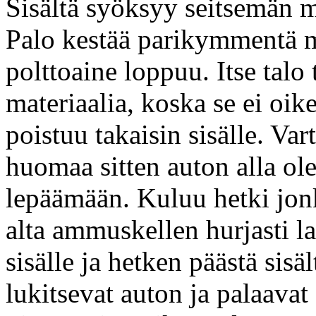
Sisältä syöksyy seitsemän m
Palo kestää parikymmentä m
polttoaine loppuu. Itse talo
materiaalia, koska se ei oi
poistuu takaisin sisälle. Var
huomaa sitten auton alla ol
lepäämään. Kuluu hetki jon
alta ammuskellen hurjasti l
sisälle ja hetken päästä sisä
lukitsevat auton ja palaavat 