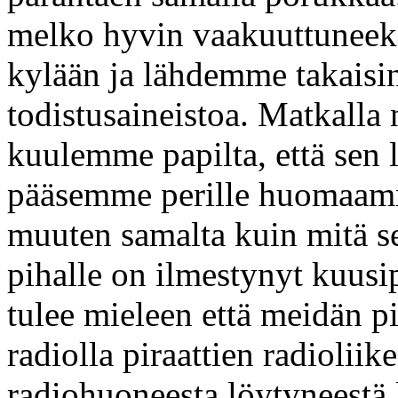
melko hyvin vaakuuttuneek
kylään ja lähdemme takaisi
todistusaineistoa. Matkall
kuulemme papilta, että sen 
pääsemme perille huomaamme
muuten samalta kuin mitä se
pihalle on ilmestynyt kuus
tulee mieleen että meidän pi
radiolla piraattien radiolii
radiohuoneesta löytyneestä 