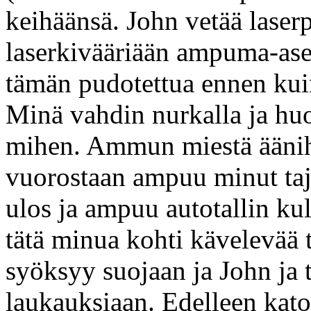
keihäänsä. John vetää laserp
laserkivääriään ampuma-ase
tämän pudotettua ennen kui
Minä vahdin nurkalla ja h
mihen. Ammun miestä ääniha
vuorostaan ampuu minut taju
ulos ja ampuu autotallin kul
tätä minua kohti kävelevää
syöksyy suojaan ja John ja 
laukauksiaan. Edelleen kato