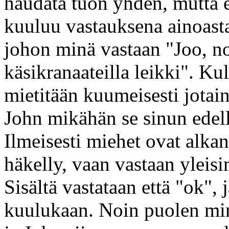
haudata tuon yhden, mutta e
kuuluu vastauksena ainoas
johon minä vastaan "Joo, no
käsikranaateilla leikki". Kul
mietitään kuumeisesti jotain
John mikähän se sinun edell
Ilmeisesti miehet ovat alkan
häkelly, vaan vastaan yleis
Sisältä vastataan että "ok", 
kuulukaan. Noin puolen min