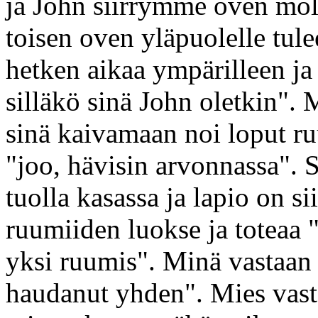
ja John siirrymme oven mole
toisen oven yläpuolelle tule
hetken aikaa ympärilleen ja 
silläkö sinä John oletkin". 
sinä kaivamaan noi loput ru
"joo, hävisin arvonnassa". 
tuolla kasassa ja lapio on s
ruumiiden luokse ja toteaa 
yksi ruumis". Minä vastaan 
haudanut yhden". Mies vastaa