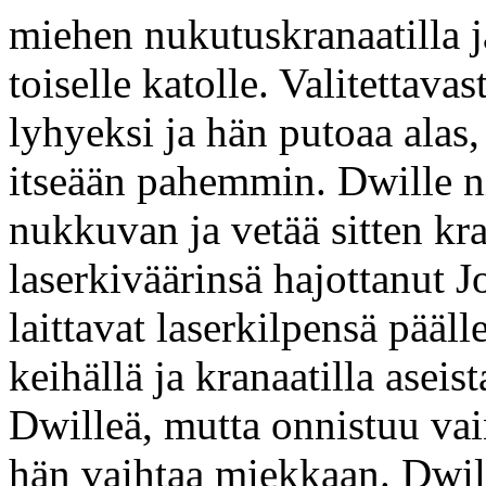
miehen nukutuskranaatilla ja
toiselle katolle. Valitettav
lyhyeksi ja hän putoaa alas
itseään pahemmin. Dwille n
nukkuvan ja vetää sitten kra
laserkiväärinsä hajottanut J
laittavat laserkilpensä pääl
keihällä ja kranaatilla ase
Dwilleä, mutta onnistuu vai
hän vaihtaa miekkaan. Dwill