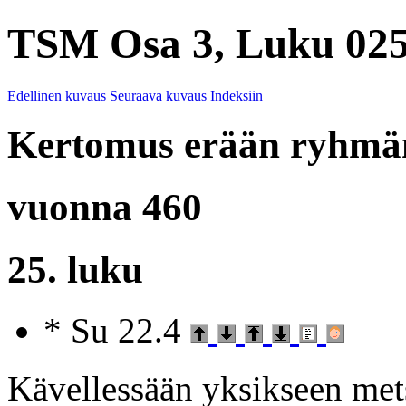
TSM Osa 3, Luku 025
Edellinen kuvaus
Seuraava kuvaus
Indeksiin
Kertomus erään ryhmän
vuonna 460
25. luku
* Su 22.4
Kävellessään yksikseen mets