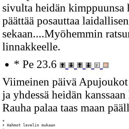
sivulta heidän kimppuunsa h
päättää posauttaa laidallise
sekaan....Myöhemmin ratsum
linnakkeelle.
* Pe 23.6
Viimeinen päivä Apujoukot
ja yhdessä heidän kanssaa
Rauha palaa taas maan päälle
+

+ Hahmot levelin mukaan
