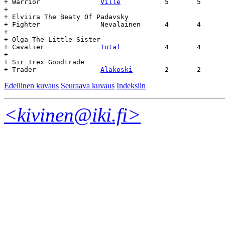
+ Warrior		
Ville
		5	5	27.2.59	-	-

+

+ Elviira The Beaty Of Padavsky

+ Fighter		Nevalainen	4	4	1.8.59	-	-

+

+ Olga The Little Sister

+ Cavalier		
Total
		4	4	1.8.59	-	-

+

+ Sir Trex Goodtrade

+ Trader		
Alakoski
Edellinen kuvaus
Seuraava kuvaus
Indeksiin
<kivinen@iki.fi>