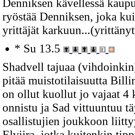
Denniksen kävellessä kaupun
ryöstää Denniksen, joka ku
yrittäjät karkuun...(yrittänyt
* Su 13.5
Shadvell tajuaa (vihdoinkin) 
pitää muistotilaisuutta Billi
on ollut kuollut jo vajaat 4
onnistu ja Sad vittuuntuu tä
osallistujien joukkoon liit
Elviira, jotka kuitenkin tip