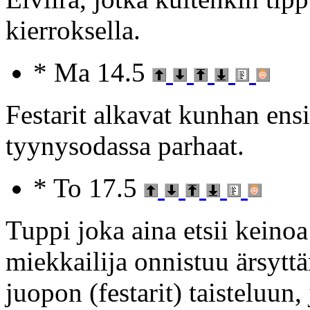
kierroksella.
* Ma 14.5
Festarit alkavat kunhan ensi
tyynysodassa parhaat.
* To 17.5
Tuppi joka aina etsii keino
miekkailija onnistuu ärsytt
juopon (festarit) taisteluun,