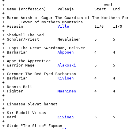
+

+  					   Level	   Day		Age

+ Name (Profession)	Pelaaja		Start	End	Start	End	(days)

+

+ Baron Amish of Gugur The Guardian of The Northern For
+ 	Tower of Northern Mountains.

+ Assasin		
Ville
		11/0	11/0	16.6.57	-	-

+

+ Shadwell The Sad

+ Scholar/Priest	Nevalainen	5	5	25.6.58	-	-

+

+ Tuppi The Great Swordsman, Beliver

+ Barbarian		
Ahponen
		4	4	30.6.58	-	-

+

+ Appe the Apprentice

+ Warrior Mage		
Alakoski
	5	5	6.9.58	-	-

+

+ Carnmer The Red Eyed Barbarian

+ Barbarian		
Kivinen
		4	4	25.11.59-	-

+

+ Dennis Ball

+ Fighter		
Maaninen
	4	4	29.12.59-	-

+

+

+ Linnassa olevat hahmot

+

+ Sir Rudolf Viisas

+ Bard			
Kivinen
		5	5	22.4.58	-	-

+

+ Glide "The Slice" Zapman
