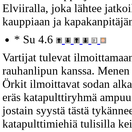
Elviiralla, joka lähtee jatko
kauppiaan ja kapakanpitäjä
* Su 4.6
Vartijat tulevat ilmoittamaan
rauhanlipun kanssa. Menen k
Örkit ilmoittavat sodan alka
eräs katapulttiryhmä ampuu 
jostain syystä tästä tykännee
katapulttimiehiä tulisilla ke