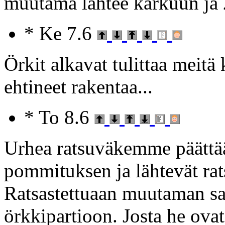
muutama lähtee karkuun ja
* Ke 7.6
Örkit alkavat tulittaa meitä 
ehtineet rakentaa...
* To 8.6
Urhea ratsuväkemme päättää 
pommituksen ja lähtevät rat
Ratsastettuaan muutaman sa
örkkipartioon. Josta he ova