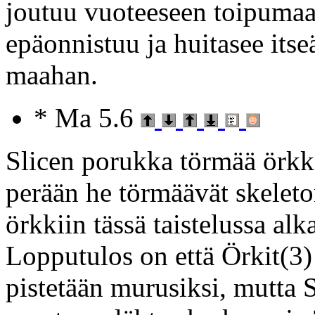
joutuu vuoteeseen toipumaan
epäonnistuu ja huitasee itseä
maahan.
* Ma 5.6
Slicen porukka törmää örkki
perään he törmäävät skelet
örkkiin tässä taistelussa al
Lopputulos on että Örkit(3) 
pistetään murusiksi, mutta 