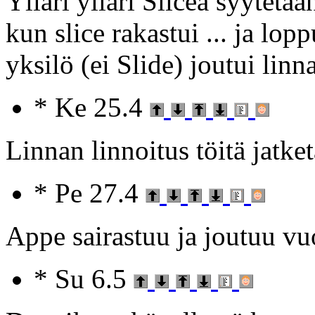
Ylläri ylläri Slicea syytetää
kun slice rakastui ... ja lop
yksilö (ei Slide) joutui linna
* Ke 25.4
Linnan linnoitus töitä jatket
* Pe 27.4
Appe sairastuu ja joutuu v
* Su 6.5