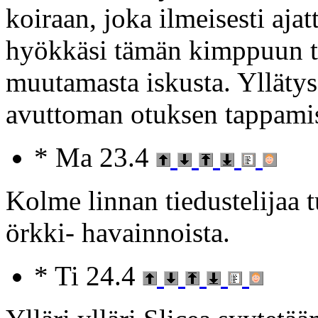
koiraan, joka ilmeisesti ajat
hyökkäsi tämän kimppuun tuh
muutamasta iskusta. Yllätys 
avuttoman otuksen tappamis
* Ma 23.4
Kolme linnan tiedustelijaa 
örkki- havainnoista.
* Ti 24.4