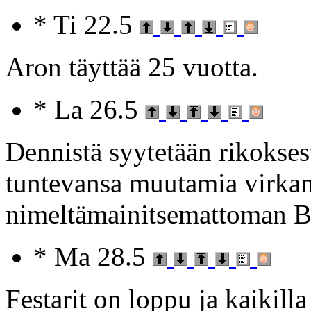
* Ti 22.5
Aron täyttää 25 vuotta.
* La 26.5
Dennistä syytetään rikokse
tuntevansa muutamia virkam
nimeltämainitsemattoman Bar
* Ma 28.5
Festarit on loppu ja kaikil