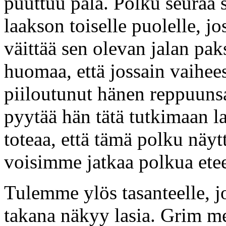
puuttuu pala. Polku seuraa
laakson toiselle puolelle, 
väittää sen olevan jalan pa
huomaa, että jossain vaihee
piiloutunut hänen reppuuns
pyytää hän tätä tutkimaan l
toteaa, että tämä polku näy
voisimme jatkaa polkua ete
Tulemme ylös tasanteelle, j
takana näkyy lasia. Grim me