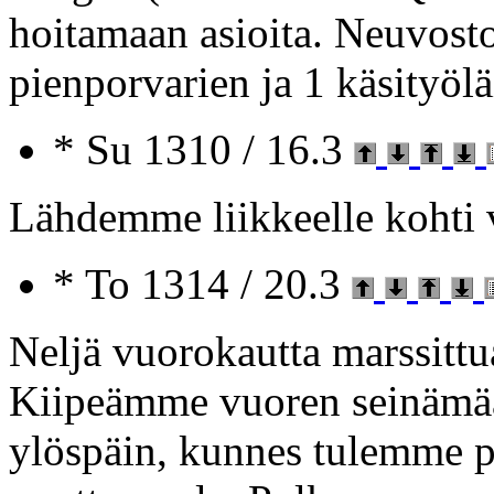
hoitamaan asioita. Neuvosto
pienporvarien ja 1 käsityölä
* Su 1310 / 16.3
Lähdemme liikkeelle kohti 
* To 1314 / 20.3
Neljä vuorokautta marssitt
Kiipeämme vuoren seinämää 
ylöspäin, kunnes tulemme p