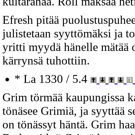
kultarahaa. Roll maksaa heti
Efresh pitää puolustuspuhee
julistetaan syyttömäksi ja t
yritti myydä hänelle mätää 
kärrynsä tuhottiin.
* La 1330 / 5.4
Grim törmää kaupungissa ka
tönäsee Grimiä, ja syyttää s
on tönässyt häntä. Grim haa