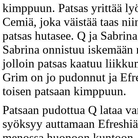
kimppuun. Patsas yrittää ly
Cemiä, joka väistää taas nii
patsas hutasee. Q ja Sabrina
Sabrina onnistuu iskemään m
jolloin patsas kaatuu liikk
Grim on jo pudonnut ja Efre
toisen patsaan kimppuun.
Patsaan pudottua Q lataa va
syöksyy auttamaan Efreshiä
menossa huonoon kuntoon. E