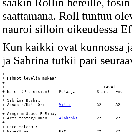
saakin Rollin hereille, tosi
saattamana. Roll tuntuu olev
nauroi silloin oikeudessa Ef
Kun kaikki ovat kunnossa 
ja Sabrina tutkii pari seura
+

+ Hahmot levelin mukaan

+

+					   Level	    Day		Age

+ Name	(Profession)	Pelaaja		Start	End	Start	End	(days)

+

+ Sabrina Bushax

+ Assasin/Half-Orc	
Ville
		32	32	983	-	-

+

+ Arngrim Space F Rinay

+ Arms master/Human	
Alakoski
	27	27	981	-	-

+

+ Lord Malcom X

+ Mage/Human		NPC		22	22	854	???	???
