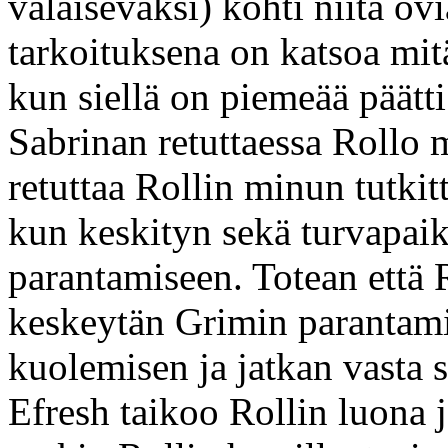
valaisevaksi) kohti niitä ovi
tarkoituksena on katsoa mit
kun siellä on piemeää päätt
Sabrinan retuttaessa Rollo 
retuttaa Rollin minun tutki
kun keskityn sekä turvapaik
parantamiseen. Totean että R
keskeytän Grimin parantamis
kuolemisen ja jatkan vasta 
Efresh taikoo Rollin luona jo