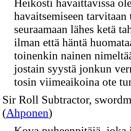
Heikosti havaittavissa ol
havaitsemiseen tarvitaan
seuraamaan lähes ketä ta
ilman että häntä huomata
toinenkin nainen nimeltä
jostain syystä jonkun ver
tosin viimeaikoina ote tu
Sir Roll Subtractor, swordma
(
Ahponen
)
Kova puheenpitäjä, joka 