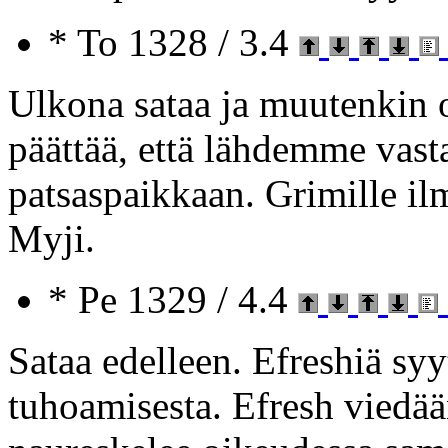
* To 1328 / 3.4
Ulkona sataa ja muutenkin o
päättää, että lähdemme vas
patsaspaikkaan. Grimille il
Myji.
* Pe 1329 / 4.4
Sataa edelleen. Efreshiä sy
tuhoamisesta. Efresh viedää