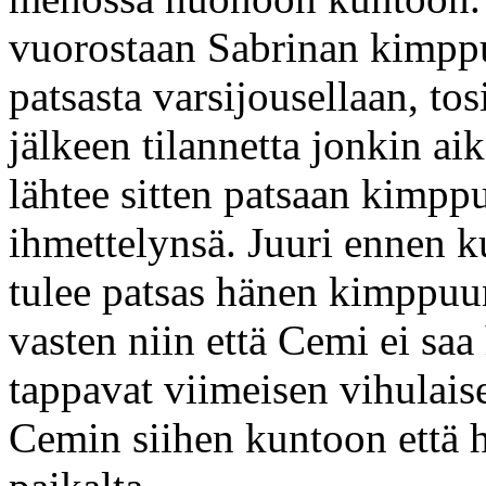
vuorostaan Sabrinan kimpp
patsasta varsijousellaan, to
jälkeen tilannetta jonkin ai
lähtee sitten patsaan kimpp
ihmettelynsä. Juuri ennen k
tulee patsas hänen kimppuu
vasten niin että Cemi ei saa
tappavat viimeisen vihulaise
Cemin siihen kuntoon että