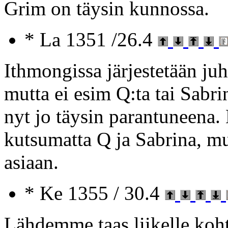
Grim on täysin kunnossa.
* La 1351 /26.4
Ithmongissa järjestetään juh
mutta ei esim Q:ta tai Sabr
nyt jo täysin parantuneena.
kutsumatta Q ja Sabrina, m
asiaan.
* Ke 1355 / 30.4
Lähdemme taas liikelle koh