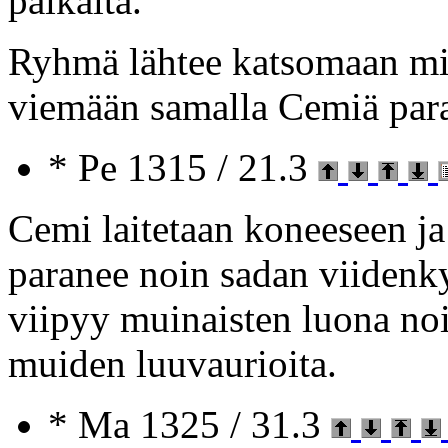
paikalta.
Ryhmä lähtee katsomaan mi
viemään samalla Cemiä par
* Pe 1315 / 21.3
Cemi laitetaan koneeseen ja
paranee noin sadan viiden
viipyy muinaisten luona n
muiden luuvaurioita.
* Ma 1325 / 31.3