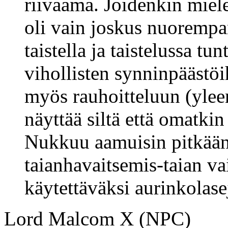
riivaama. Joidenkin miele
oli vain joskus nuorempana
taistella ja taistelussa 
vihollisten synninpäästö
myös rauhoitteluun (yleen
näyttää siltä että omatkin
Nukkuu aamuisin pitkään.
taianhavaitsemis-taian va
käytettäväksi aurinkolase
Lord Malcom X (NPC)