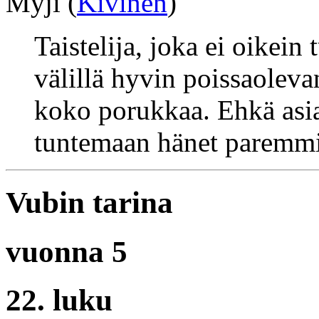
Myji (
Kivinen
)
Taistelija, joka ei oikein
välillä hyvin poissaolevan
koko porukkaa. Ehkä asi
tuntemaan hänet paremm
Vubin tarina
vuonna 5
22. luku