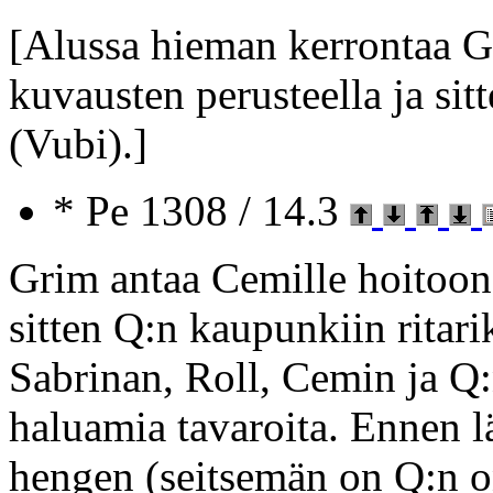
[Alussa hieman kerrontaa G
kuvausten perusteella ja sit
(Vubi).]
* Pe 1308 / 14.3
Grim antaa Cemille hoitoon
sitten Q:n kaupunkiin ritari
Sabrinan, Roll, Cemin ja Q
haluamia tavaroita. Ennen l
hengen (seitsemän on Q:n 