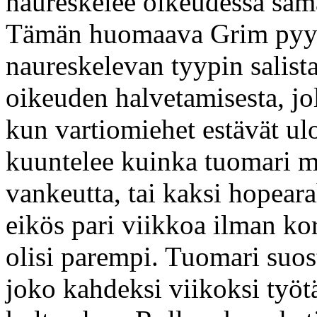
naureskelee oikeudessa sama
Tämän huomaava Grim pyyt
naureskelevan tyypin salist
oikeuden halvetamisesta, jo
kun vartiomiehet estävät ul
kuuntelee kuinka tuomari mä
vankeutta, tai kaksi hopear
eikös pari viikkoa ilman ko
olisi parempi. Tuomari suos
joko kahdeksi viikoksi työtä