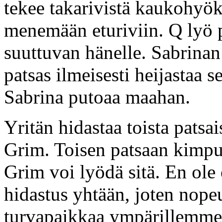
tekee takarivistä kaukohyök
menemään eturiviin. Q lyö pa
suuttuvan hänelle. Sabrinan
patsas ilmeisesti heijastaa s
Sabrina putoaa maahan.
Yritän hidastaa toista patsa
Grim. Toisen patsaan kimpu
Grim voi lyödä sitä. En ole
hidastus yhtään, joten nope
turvapaikkaa ympärillemme.