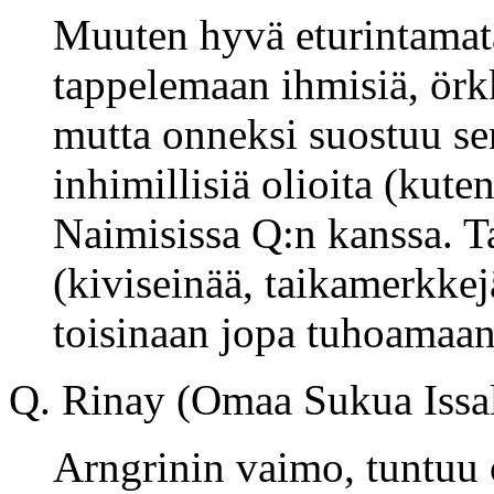
Muuten hyvä eturintamatai
tappelemaan ihmisiä, örkk
mutta onneksi suostuu se
inhimillisiä olioita (kuten
Naimisissa Q:n kanssa. T
(kiviseinää, taikamerkkej
toisinaan jopa tuhoamaan 
Q. Rinay (Omaa Sukua Issa
Arngrinin vaimo, tuntuu