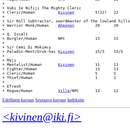
+

+ Vubi Ie Nifiji The Mighty Cleric

+ Cleric/Human		
Kivinen
		5(22)	22	812	-	-

+

+ Sir Roll Subtractor, swordmaster of the lowland hills

+ Warrior Monk/Human	
Ahponen
		20	20	1251	-	-

+

+ Q. Issalt

+ Burgler/Human		NPC		15	15	980	-	-

+

+ Sir Cemi Di Mokimcy

+ Paladin-Ment/Uruk-hai	
Kivinen
		15/5	15/5	1286	-	-

+

+ Myji

+ Mentalist/Human	
Kivinen
		11	11	1252	-	-

+ Fighter/Human				13	13

+ Cleric/Human				5	5

+ Thief/Human				1	1

+

+ Efresh

+ Rogue/Human		
Ville
Edellinen kuvaus
Seuraava kuvaus
Indeksiin
<kivinen@iki.fi>