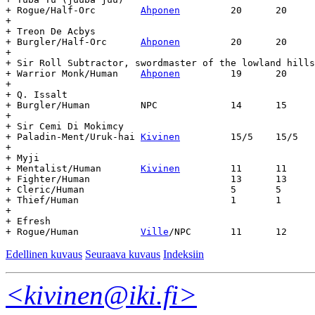
+ Rogue/Half-Orc	
Ahponen
		20	20	828	???	???

+

+ Treon De Acbys

+ Burgler/Half-Orc	
Ahponen
		20	20	981	???	???

+

+ Sir Roll Subtractor, swordmaster of the lowland hills

+ Warrior Monk/Human	
Ahponen
		19	20	1251	-	-

+

+ Q. Issalt

+ Burgler/Human		NPC		14	15	980	-	-

+

+ Sir Cemi Di Mokimcy

+ Paladin-Ment/Uruk-hai	
Kivinen
		15/5	15/5	1286	-	-

+

+ Myji

+ Mentalist/Human	
Kivinen
		11	11	1252	-	-

+ Fighter/Human				13	13

+ Cleric/Human				5	5

+ Thief/Human				1	1

+

+ Efresh

+ Rogue/Human		
Ville
Edellinen kuvaus
Seuraava kuvaus
Indeksiin
<kivinen@iki.fi>