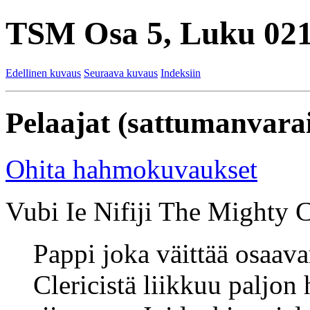
TSM Osa 5, Luku 021
Edellinen kuvaus
Seuraava kuvaus
Indeksiin
Pelaajat (sattumanvarai
Ohita hahmokuvaukset
Vubi Ie Nifiji The Mighty Cl
Pappi joka väittää osaav
Clericistä liikkuu paljon