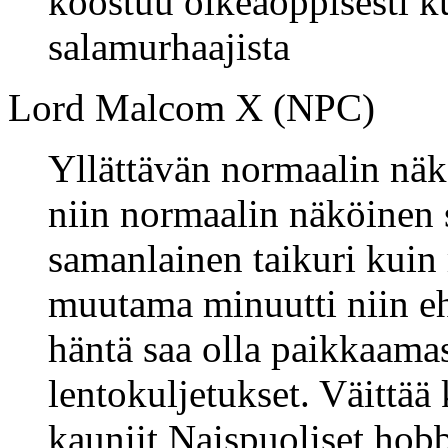
koostuu oikeaoppisesti k
salamurhaajista
Lord Malcom X (NPC)
Yllättävän normaalin näkö
niin normaalin näköinen 
samanlainen taikuri kuin 
muutama minuutti niin ehti
häntä saa olla paikkaama
lentokuljetukset. Väittää
kauniit Naispuoliset hobb