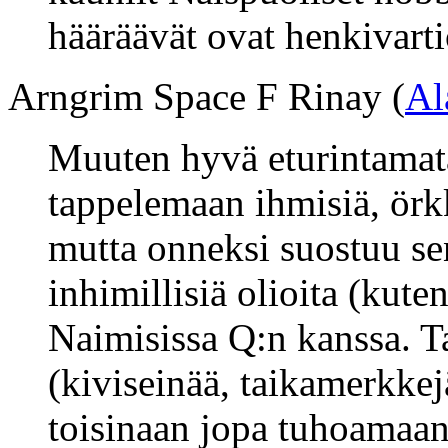
hääräävät ovat henkivarti
Arngrim Space F Rinay (
Al
Muuten hyvä eturintamatai
tappelemaan ihmisiä, örkk
mutta onneksi suostuu se
inhimillisiä olioita (kuten
Naimisissa Q:n kanssa. T
(kiviseinää, taikamerkkej
toisinaan jopa tuhoamaan 