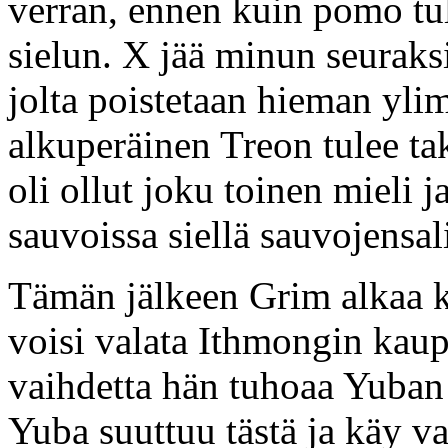
verran, ennen kuin pomo tul
sielun. X jää minun seuraks
jolta poistetaan hieman ylim
alkuperäinen Treon tulee tak
oli ollut joku toinen mieli j
sauvoissa siellä sauvojensal
Tämän jälkeen Grim alkaa k
voisi valata Ithmongin ka
vaihdetta hän tuhoaa Yuban a
Yuba suuttuu tästä ja käy va