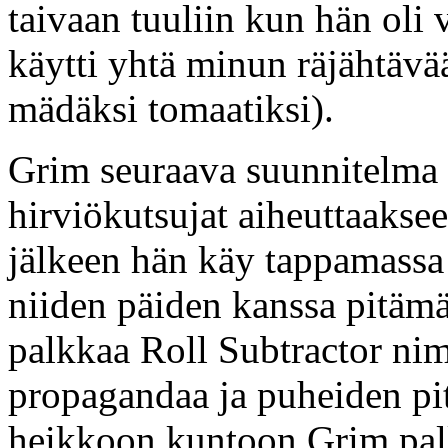
taivaan tuuliin kun hän oli
käytti yhtä minun räjähtävää
mädäksi tomaatiksi).
Grim seuraava suunnitelma 
hirviökutsujat aiheuttaakse
jälkeen hän käy tappamass
niiden päiden kanssa pitäm
palkkaa Roll Subtractor ni
propagandaa ja puheiden pi
heikkoon kuntoon Grim pal