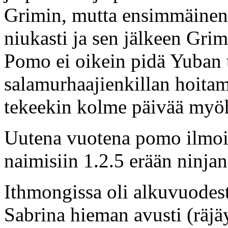
Grimin, mutta ensimmäinen
niukasti ja sen jälkeen Grim
Pomo ei oikein pidä Yuban 
salamurhaajienkillan hoita
tekeekin kolme päivää my
Uutena vuotena pomo ilmoit
naimisiin 1.2.5 erään ninjan
Ithmongissa oli alkuvuodest
Sabrina hieman avusti (räjä