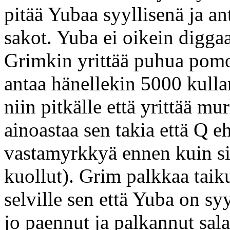
pitää Yubaa syyllisenä ja a
sakot. Yuba ei oikein diggaa
Grimkin yrittää puhua pomol
antaa hänellekin 5000 kull
niin pitkälle että yrittää m
ainoastaa sen takia että Q eh
vastamyrkkyä ennen kuin siel
kuollut). Grim palkkaa taiku
selville sen että Yuba on sy
jo paennut ja palkannut sa