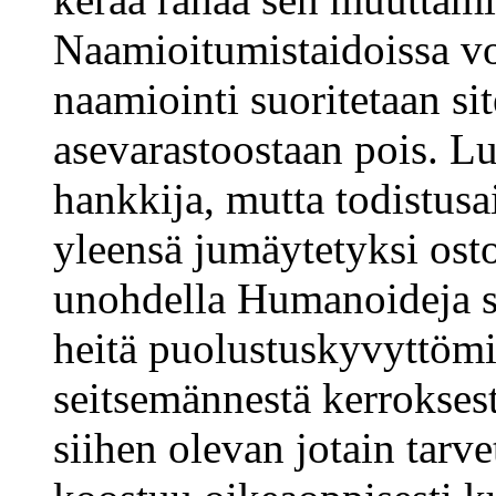
Naamioitumistaidoissa voi
naamiointi suoritetaan sit
asevarastoostaan pois. L
hankkija, mutta todistusa
yleensä jumäytetyksi ost
unohdella Humanoideja sä
heitä puolustuskyvyttömi
seitsemännestä kerroksest
siihen olevan jotain tarv