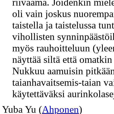
riivaama. Joidenkin miele
oli vain joskus nuorempana
taistella ja taistelussa 
vihollisten synninpäästö
myös rauhoitteluun (yleen
näyttää siltä että omatkin
Nukkuu aamuisin pitkään.
taianhavaitsemis-taian va
käytettäväksi aurinkolase
Yuba Yu (
Ahponen
)