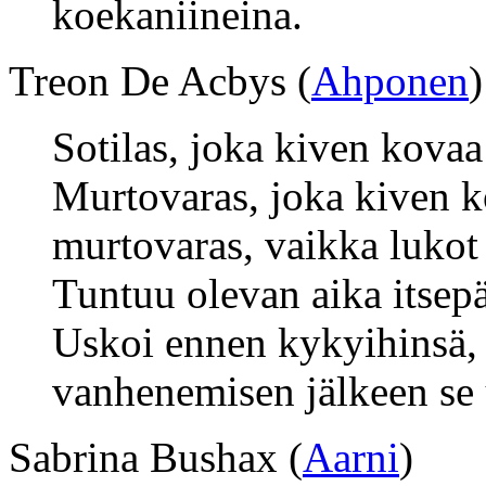
koekaniineina.
Treon De Acbys (
Ahponen
)
Sotilas, joka kiven kovaa v
Murtovaras, joka kiven ko
murtovaras, vaikka lukot 
Tuntuu olevan aika itsep
Uskoi ennen kykyihinsä,
vanhenemisen jälkeen se
Sabrina Bushax (
Aarni
)