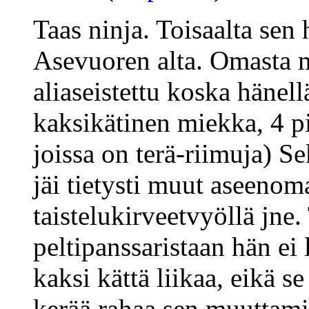
Taas ninja. Toisaalta sen
Asevuoren alta. Omasta m
aliaseistettu koska hänell
kaksikätinen miekka, 4 p
joissa on terä-riimuja) S
jäi tietysti muut aseenoma
taistelukirveetvyöllä jne.
peltipanssaristaan hän ei
kaksi kättä liikaa, eikä s
kerää rahaa sen muuttamis