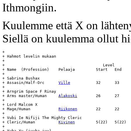
Ithmongiin.
Kuulemme että X on lähtenyt
Siellä on kuulemma ollut h
+

+ Hahmot levelin mukaan

+

+					   Level	    Day		Age

+ Name	(Profession)	Pelaaja		Start	End	Start	End	(days)

+

+ Sabrina Bushax

+ Assasin/Half-Orc	
Ville
		32	33	983	-	-

+

+ Arngrim Space F Rinay

+ Arms master/Human	
Alakoski
	26	27	981	-	-

+

+ Lord Malcom X

+ Mage/Human		
Riikonen
	22	22	854	???	???

+

+ Vubi Ie Nifiji The Mighty Cleric

+ Cleric/Human		
Kivinen
		5(22)	5(22)	812	-	-

+

+ Yuba Yu (juuba juu)
