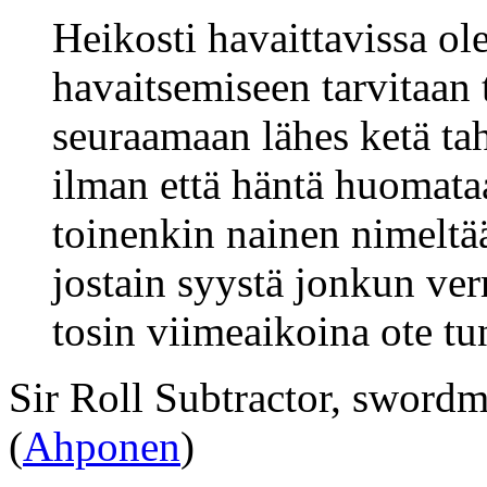
Heikosti havaittavissa ol
havaitsemiseen tarvitaan
seuraamaan lähes ketä ta
ilman että häntä huomata
toinenkin nainen nimeltä
jostain syystä jonkun ver
tosin viimeaikoina ote tu
Sir Roll Subtractor, swordma
(
Ahponen
)