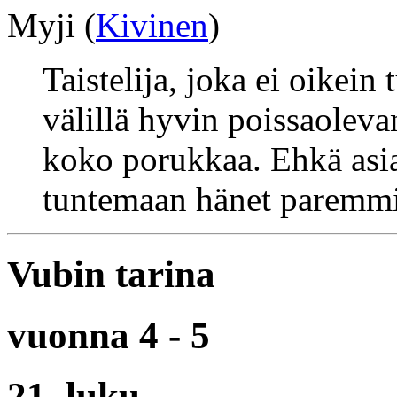
Myji (
Kivinen
)
Taistelija, joka ei oikein
välillä hyvin poissaolevan
koko porukkaa. Ehkä asi
tuntemaan hänet paremm
Vubin tarina
vuonna 4 - 5
21. luku