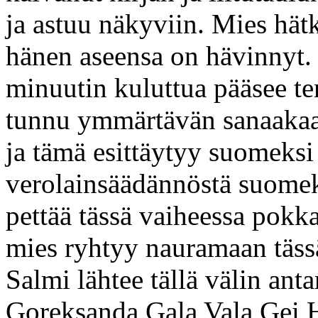
ja astuu näkyviin. Mies hät
hänen aseensa on hävinnyt. 
minuutin kuluttua pääsee t
tunnu ymmärtävän sanaakaan
ja tämä esittäytyy suomeksi 
verolainsäädännöstä suomeks
pettää tässä vaiheessa pok
mies ryhtyy nauramaan tässä
Salmi lähtee tällä välin an
Goreksanda Gala Vala Gei H