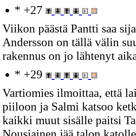
* +27
Viikon päästä Pantti saa sij
Andersson on tällä välin su
rakennus on jo lähtenyt aik
* +29
Vartiomies ilmoittaa, että l
piiloon ja Salmi katsoo ketk
kaikki muut sisälle paitsi 
Nousiainen jää talon katolle