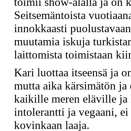
toimii show-alalla ja on
Seitsemäntoista vuotiaana
innokkaasti puolustavaa
muutamia iskuja turkistarh
laittomista toimistaan kii
Kari luottaa itseensä ja o
mutta aika kärsimätön ja 
kaikille meren eläville ja
intolerantti ja vegaani, e
kovinkaan laaja.