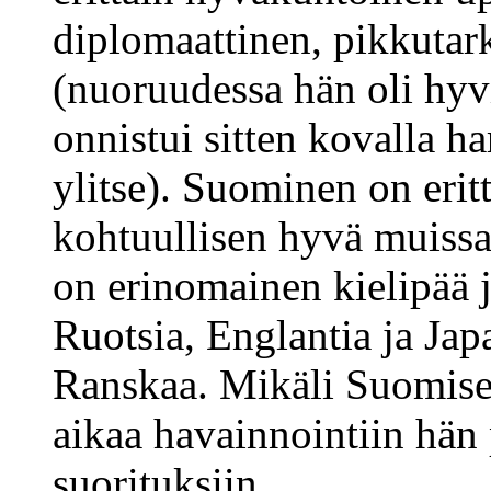
diplomaattinen, pikkutark
(nuoruudessa hän oli hyv
onnistui sitten kovalla h
ylitse). Suominen on erit
kohtuullisen hyvä muissa 
on erinomainen kielipää 
Ruotsia, Englantia ja Japa
Ranskaa. Mikäli Suomisel
aikaa havainnointiin hän
suorituksiin.