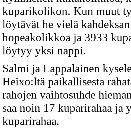
kuparikolikon. Kun muut t
löytävät he vielä kahdeksan
hopeakolikkoa ja 3933 kupar
löytyy yksi nappi.
Salmi ja Lappalainen kysel
Heixo:ltä paikallisesta raha
rahojen vaihtosuhde hieman 
saa noin 17 kuparirahaa ja 
kuparirahaa.