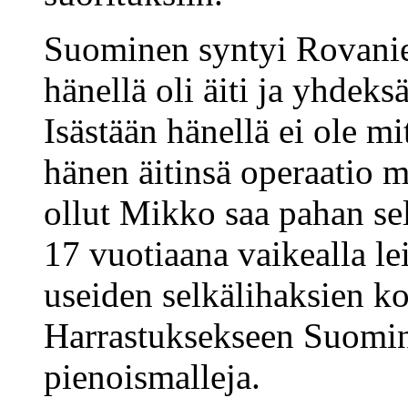
Suominen syntyi Rovani
hänellä oli äiti ja yhde
Isästään hänellä ei ole m
hänen äitinsä operaatio 
ollut Mikko saa pahan se
17 vuotiaana vaikealla le
useiden selkälihaksien ko
Harrastuksekseen Suomin
pienoismalleja.