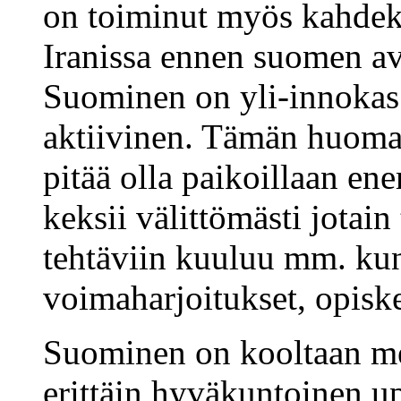
on toiminut myös kahdek
Iranissa ennen suomen a
Suominen on yli-innokas 
aktiivinen. Tämän huomaa,
pitää olla paikoillaan e
keksii välittömästi jotai
tehtäviin kuuluu mm. kun
voimaharjoitukset, opiske
Suominen on kooltaan mel
erittäin hyväkuntoinen u