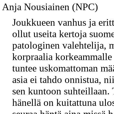
Anja Nousiainen (NPC)
Joukkueen vanhus ja erit
ollut useita kertoja suom
patologinen valehtelija,
korpraalia korkeammalle 
tuntee uskomattoman määr
asia ei tahdo onnistua, n
sen kuntoon suhteillaan. 
hänellä on kuitattuna ulo
seuraa häntä aina missä h