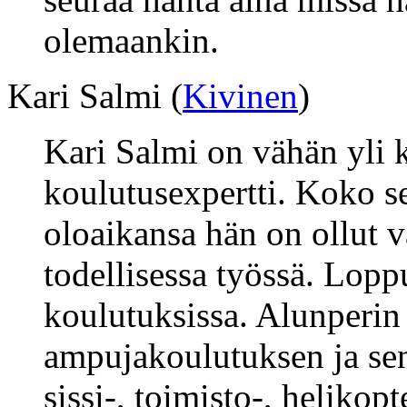
olemaankin.
Kari Salmi (
Kivinen
)
Kari Salmi on vähän yli 
koulutusexpertti. Koko s
oloaikansa hän on ollut
todellisessa työssä. Loppu
koulutuksissa. Alunperin
ampujakoulutuksen ja sen
sissi-, toimisto-, helikopt