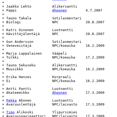
+

+ Jaakko Lehto 		Alikersantti			Alikersantti

+ Pappi			
Ahponen
		4.7.2007	-		-

+

+ Tauno Takala		Sotilasmestari			Sotilasmestari

+ Biologi		NPC		20.8.2007	-		-

+

+ Katri Oinonen		Luutnantti			Luutnantti

+ Hävittäjälentäjä	NPC		20.8.2007	-		-

+

+ Gun Andersson		Sotilasmestari			Sotilasmestari

+ Veneveistäjä		NPC/koeaika	16.2.2009	-		-

+

+ Marja Lappalainen	Vääpeli				Vääpeli

+ Tulkki		NPC/koeaika	17.2.2009	-		-

+

+ Tauno Sekuseku	Alikersantti			Alikersantti

+ Muusikko		NPC/koeaika	16.2.2009	-		-

+

+ Erika Henzes		Korpraali			Korpraali

+ Ei			NPC/koeaika	16.2.2009	-		-

+

+ Antti Pantti		Luutnantti			Luutnantti

+ Akateemikko		
Ahponen
		17.3.2009	-		-

+

+ 
Pekka
 Ahonen		Luutnantti			Luutnantti

+ Avaruuslentäjä	NPC/laivasto	17.3.2009	-		-

+

+ 
Timo
 Alikoski		Ylipursimies			Ylipursimies

+ Avaruusnavigaattori	NPC/laivasto	17.3.2009	-		-
