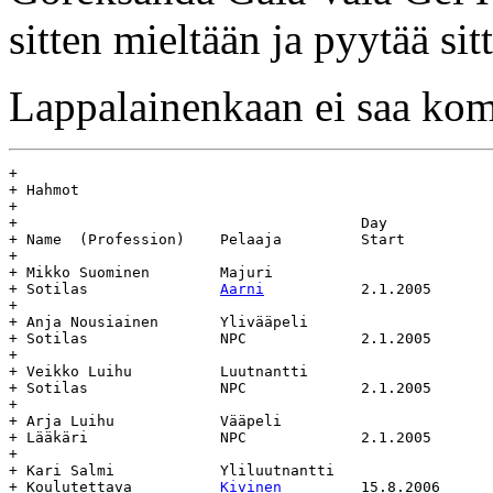
sitten mieltään ja pyytää s
Lappalainenkaan ei saa ko
+

+ Hahmot

+

+					Day				Age

+ Name	(Profession)	Pelaaja		Start		End		(days)

+

+ Mikko Suominen	Majuri				Majuri

+ Sotilas		
Aarni
		2.1.2005	-		-

+

+ Anja Nousiainen	Ylivääpeli			Ylivääpeli

+ Sotilas		NPC		2.1.2005	-		-

+

+ Veikko Luihu		Luutnantti			Luutnantti

+ Sotilas		NPC		2.1.2005	-		-

+

+ Arja Luihu		Vääpeli				Vääpeli

+ Lääkäri		NPC		2.1.2005	-		-

+

+ Kari Salmi		Yliluutnantti			Yliluutnantti

+ Koulutettava		
Kivinen
		15.8.2006	-		-
