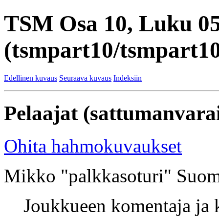
TSM Osa 10, Luku 0
(tsmpart10/tsmpart10
Edellinen kuvaus
Seuraava kuvaus
Indeksiin
Pelaajat (sattumanvarai
Ohita hahmokuvaukset
Mikko "palkkasoturi" Suom
Joukkueen komentaja ja k