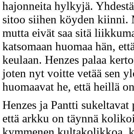
hajonneita hylkyjä. Yhdestä
sitoo siihen köyden kiinni. 
mutta eivät saa sitä liikk
katsomaan huomaa hän, että 
keulaan. Henzes palaa kertom
joten nyt voitte vetää sen y
huomaavat he, että heillä o
Henzes ja Pantti sukeltavat 
että arkku on täynnä kolikoit
kymmenen kultakolikkoa, k