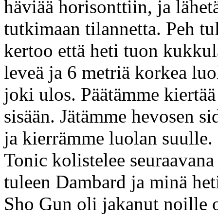
häviää horisonttiin, ja lähe
tutkimaan tilannetta. Peh tul
kertoo että heti tuon kukk
leveä ja 6 metriä korkea luol
joki ulos. Päätämme kiertää 
sisään. Jätämme hevosen sid
ja kierrämme luolan suulle.
Tonic kolistelee seuraavana 
tuleen Dambard ja minä heti
Sho Gun oli jakanut noille 