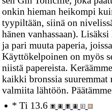
sen Gin Tonicille, joka päät
onkin hieman heikompi kuin
tyypiltään, siinä on niveliss
hänen vanhassaan). Lisäksi
ja pari muuta paperia, joiss
Käyttökelpoinen on myös se
niistä papereista. Keräämme
kaikki bronssia suuremmat r
valmiita lähtöön. Päätämme 
* Ti 13.6