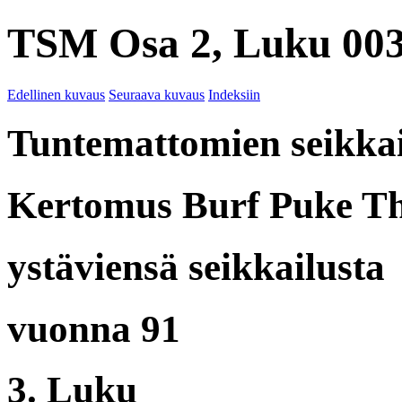
TSM Osa 2, Luku 003
Edellinen kuvaus
Seuraava kuvaus
Indeksiin
Tuntemattomien seikkai
Kertomus Burf Puke Th
ystäviensä seikkailusta
vuonna 91
3. Luku