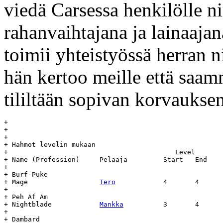
viedä Carsessa henkilölle n
rahanvaihtajana ja lainaaja
toimii yhteistyössä herran 
hän kertoo meille että saam
tililtään sopivan korvauks
+

+

+

+ Hahmot levelin mukaan

+    					   Level	   Day		Age

+ Name (Profession)	Pelaaja		Start	End	Start	End

+

+ Burf-Puke

+ Mage			
Tero
		4	4	24.3	-	-

+

+ Peh Af Am

+ Nightblade		
Mankka
		3	4	22.3	-	-

+

+ Dambard
