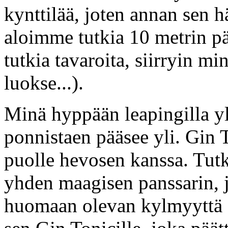
kynttilää, joten annan sen h
aloimme tutkia 10 metrin p
tutkia tavaroita, siirryin m
luokse...).
Minä hyppään leapingilla yl
ponnistaen pääsee yli. Gin T
puolle hevosen kanssa. Tut
yhden maagisen panssarin, 
huomaan olevan kylmyyttä 