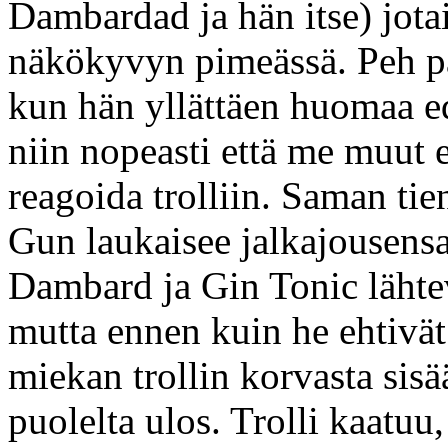
Dambardad ja hän itse) jotain
näkökyvyn pimeässä. Peh p
kun hän yllättäen huomaa ede
niin nopeasti että me muut 
reagoida trolliin. Saman tie
Gun laukaisee jalkajousensa
Dambard ja Gin Tonic lähtev
mutta ennen kuin he ehtivät
miekan trollin korvasta sisää
puolelta ulos. Trolli kaatu