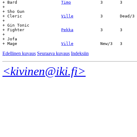
+ Bard			
Timo
		3	3	21.4	-	-

+

+ Sho Gun

+ Cleric		
Ville
		3	Dead/3	22.3	-	-

+

+ Gin Tonic

+ Fighter		
Pekka
		3	3	22.3	-	-

+

+ Jofa

+ Mage			
Ville
Edellinen kuvaus
Seuraava kuvaus
Indeksiin
<kivinen@iki.fi>