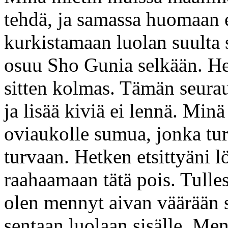
tehdä, ja samassa huomaan e
kurkistamaan luolan suulta 
osuu Sho Gunia selkään. Het
sitten kolmas. Tämän seura
ja lisää kiviä ei lennä. Mi
oviaukolle sumua, jonka tu
turvaan. Hetken etsittyäni 
raahaamaan tätä pois. Tulle
olen mennyt aivan väärään 
sentaan luolaan sisälle. Men