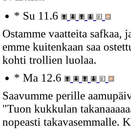
* Su 11.6
Ostamme vaatteita safkaa, j
emme kuitenkaan saa ostet
kohti trollien luolaa.
* Ma 12.6
Saavumme perille aamupäiväl
"Tuon kukkulan takanaaaaaaa
nopeasti takavasemmalle. 