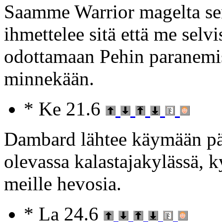
Saamme Warrior magelta sen
ihmettelee sitä että me selv
odottamaan Pehin paranemi
minnekään.
* Ke 21.6
Dambard lähtee käymään pä
olevassa kalastajakylässä, k
meille hevosia.
* La 24.6