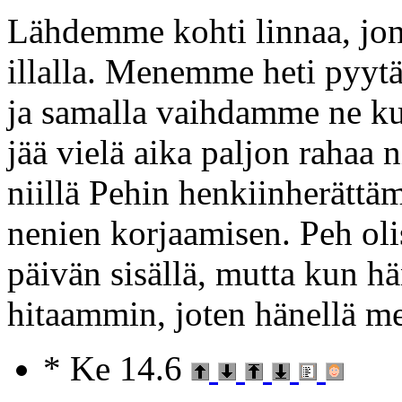
Lähdemme kohti linnaa, j
illalla. Menemme heti pyyt
ja samalla vaihdamme ne kuu
jää vielä aika paljon rahaa
niillä Pehin henkiinherättäm
nenien korjaamisen. Peh ol
päivän sisällä, mutta kun hä
hitaammin, joten hänellä m
* Ke 14.6