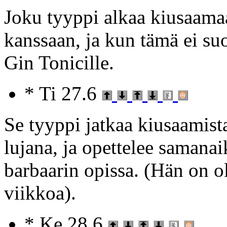
Joku tyyppi alkaa kiusaamaa
kanssaan, ja kun tämä ei su
Gin Tonicille.
* Ti 27.6
Se tyyppi jatkaa kiusaamis
lujana, ja opettelee samana
barbaarin opissa. (Hän on ol
viikkoa).
* Ke 28.6