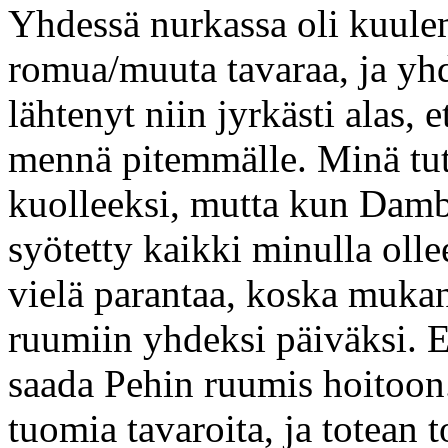
Yhdessä nurkassa oli kuule
romua/muuta tavaraa, ja yhd
lähtenyt niin jyrkästi alas, 
mennä pitemmälle. Minä tutk
kuolleeksi, mutta kun Damba
syötetty kaikki minulla ollee
vielä parantaa, koska mukana
ruumiin yhdeksi päiväksi. E
saada Pehin ruumis hoitoon
tuomia tavaroita, ja totean t