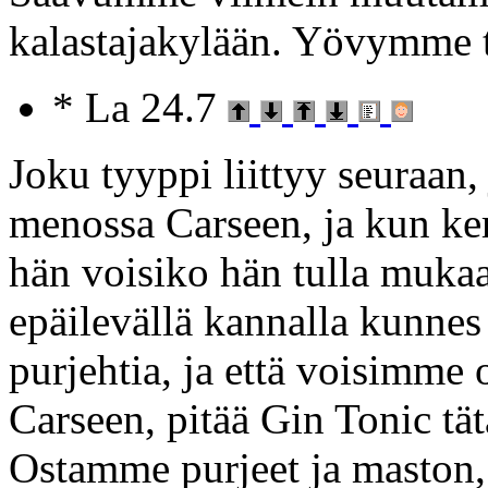
kalastajakylään. Yövymme t
* La 24.7
Joku tyyppi liittyy seuraan
menossa Carseen, ja kun k
hän voisiko hän tulla muka
epäilevällä kannalla kunnes 
purjehtia, ja että voisimme o
Carseen, pitää Gin Tonic tät
Ostamme purjeet ja maston,