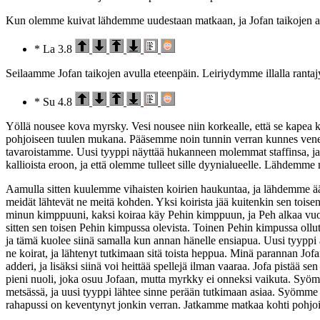
Kun olemme kuivat lähdemme uudestaan matkaan, ja Jofan taikojen av
* La 3.8
Seilaamme Jofan taikojen avulla eteenpäin. Leiriydymme illalla rantajy
* Su 4.8
Yöllä nousee kova myrsky. Vesi nousee niin korkealle, että se kapea k
pohjoiseen tuulen mukana. Pääsemme noin tunnin verran kunnes vene
tavaroistamme. Uusi tyyppi näyttää hukanneen molemmat staffinsa, ja
kallioista eroon, ja että olemme tulleet sille dyynialueelle. Lähdemm
Aamulla sitten kuulemme vihaisten koirien haukuntaa, ja lähdemme 
meidät lähtevät ne meitä kohden. Yksi koirista jää kuitenkin sen tois
minun kimppuuni, kaksi koiraa käy Pehin kimppuun, ja Peh alkaa vuo
sitten sen toisen Pehin kimpussa olevista. Toinen Pehin kimpussa ollu
ja tämä kuolee siinä samalla kun annan hänelle ensiapua. Uusi tyyppi 
ne koirat, ja lähtenyt tutkimaan sitä toista heppua. Minä parannan J
adderi, ja lisäksi siinä voi heittää spellejä ilman vaaraa. Jofa pistää se
pieni nuoli, joka osuu Jofaan, mutta myrkky ei onneksi vaikuta. Syömm
metsässä, ja uusi tyyppi lähtee sinne perään tutkimaan asiaa. Syömm
rahapussi on keventynyt jonkin verran. Jatkamme matkaa kohti pohjoi