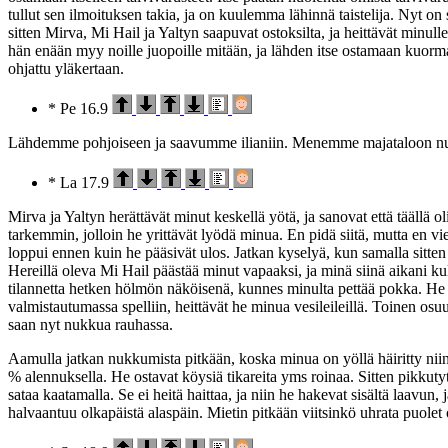
tullut sen ilmoituksen takia, ja on kuulemma lähinnä taistelija. Nyt on 
sitten Mirva, Mi Hail ja Yaltyn saapuvat ostoksilta, ja heittävät minul
hän enään myy noille juopoille mitään, ja lähden itse ostamaan kuormah
ohjattu yläkertaan.
* Pe 16.9
Lähdemme pohjoiseen ja saavumme ilianiin. Menemme majataloon 
* La 17.9
Mirva ja Yaltyn herättävät minut keskellä yötä, ja sanovat että täällä
tarkemmin, jolloin he yrittävät lyödä minua. En pidä siitä, mutta en vie
loppui ennen kuin he pääsivät ulos. Jatkan kyselyä, kun samalla sitte
Hereillä oleva Mi Hail päästää minut vapaaksi, ja minä siinä aikani ku
tilannetta hetken hölmön näköisenä, kunnes minulta pettää pokka. He me
valmistautumassa spelliin, heittävät he minua vesileileillä. Toinen osu
saan nyt nukkua rauhassa.
Aamulla jatkan nukkumista pitkään, koska minua on yöllä häiritty niin
% alennuksella. He ostavat köysiä tikareita yms roinaa. Sitten pikkutyt
sataa kaatamalla. Se ei heitä haittaa, ja niin he hakevat sisältä laavun
halvaantuu olkapäistä alaspäin. Mietin pitkään viitsinkö uhrata puolet