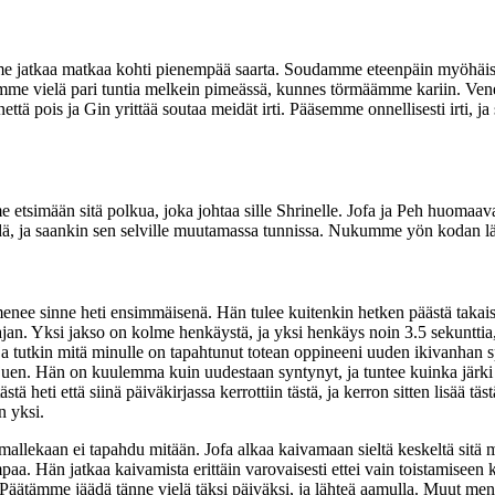
jatkaa matkaa kohti pienempää saarta. Soudamme eteenpäin myöhäiseen i
amme vielä pari tuntia melkein pimeässä, kunnes törmäämme kariin. Ven
tä pois ja Gin yrittää soutaa meidät irti. Pääsemme onnellisesti irti
tsimään sitä polkua, joka johtaa sille Shrinelle. Jofa ja Peh huomaava
hdä, ja saankin sen selville muutamassa tunnissa. Nukumme yön kodan läh
enee sinne heti ensimmäisenä. Hän tulee kuitenkin hetken päästä takais
jan. Yksi jakso on kolme henkäystä, ja yksi henkäys noin 3.5 sekuntti
ja tutkin mitä minulle on tapahtunut totean oppineeni uuden ikivanhan sp
uen. Hän on kuulemma kuin uudestaan syntynyt, ja tuntee kuinka järki lu
tä heti että siinä päiväkirjassa kerrottiin tästä, ja kerron sitten lisää tä
n yksi.
lekaan ei tapahdu mitään. Jofa alkaa kaivamaan sieltä keskeltä sitä mus
a. Hän jatkaa kaivamista erittäin varovaisesti ettei vain toistamiseen 
 Päätämme jäädä tänne vielä täksi päiväksi, ja lähteä aamulla. Muut me