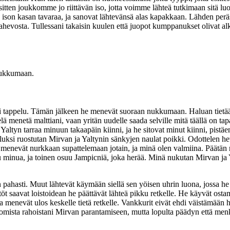
sitten joukkomme jo riittävän iso, jotta voimme lähteä tutkimaan sitä luo
le ison kasan tavaraa, ja sanovat lähtevänsä alas kapakkaan. Lähden peräss
evosta. Tullessani takaisin kuulen että juopot kumppanukset olivat alkane
nukkumaan.
 oli tappelu. Tämän jälkeen he menevät suoraan nukkumaan. Haluan tietää 
lä menetä malttiani, vaan yritän uudelle saada selville mitä täällä on tapa
n Yaltyn tarraa minuun takaapäin kiinni, ja he sitovat minut kiinni, p
luksi ruostutan Mirvan ja Yaltynin sänkyjen naulat poikki. Odottelen he
nevät nurkkaan supattelemaan jotain, ja minä olen valmiina. Päätän nuku
u minua, ja toinen osuu Jampicniä, joka herää. Minä nukutan Mirvan ja Yal
 pahasti. Muut lähtevät käymään siellä sen yöisen uhrin luona, jossa he
öt saavat loistoidean he päättävät lähteä pikku retkelle. He käyvät osta
, ja menevät ulos keskelle tietä retkelle. Vankkurit eivät ehdi väistämään 
 omista rahoistani Mirvan parantamiseen, mutta lopulta päädyn että menk