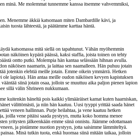
ja sitten minä. Me molemmat tunnemme kanssa itsemme vahvemmiksi,
ylkeen. Menemme äkkiä katsomaan miten Dambardille kävi, ja
sin tuosta lähteestä, ja päätämme karttaa häntä.
 käydä katsomassa mitä siellä on tapahtunut. Vähän myöhemmin
tan näköinen kypärä päässä, kaksi staffia, joista toinen on tehty
ta päästä ontto putki. Molempia hän kantaa selässään hihnan avulla.
udon näköisen naamarin, ja laittaa sen naamalleen. Hän puhuu jotain
ttää jotenkin elehtiä meille jotain. Emme oikein ymmärrä. Hetken
ei ole lapiota). Hän antaa meille oudon näköisen kevyen kapistuksen
vääntää siinä jotain osaa, jolloin se muuttuu aika paljon pienen lapion
nee sillä välin Shrineen nukkumaan.
kuitenkin häneltä pois kaikki ylimääräiset kamat kuten haarniskan,
hänet välittömästi, ja niin hän kaatuu. Uusi tyyppi yrittää saada hänet
enettää veneen hallinnan. Purje heilahtaa, ja vene kaatuu hetken
a, joilla vene pitäisi saada pystyyn, mutta koko homma menee
ukuisten yritysten jälkeenkään emme siinä onnistu. Jäämme odottamaan
veneen, ja pistämme nuotion pystyyn, jotta saisimme lämmiteltyä.
ta painaa. Minä tutkin tuota, enkä huomaa siinä mitään taikaa, jolloin