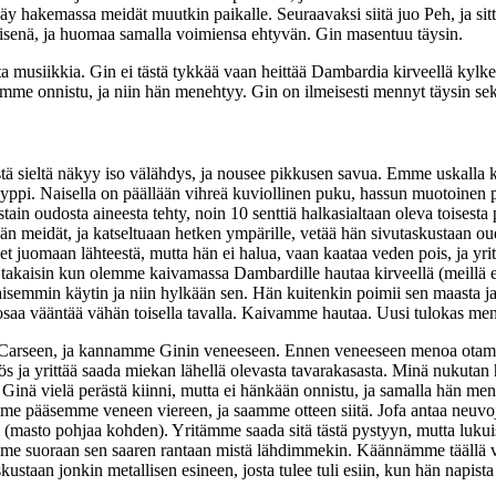
n käy hakemassa meidät muutkin paikalle. Seuraavaksi siitä juo Peh, 
eisenä, ja huomaa samalla voimiensa ehtyvän. Gin masentuu täysin.
sta musiikkia. Gin ei tästä tykkää vaan heittää Dambardia kirveellä k
e onnistu, ja niin hän menehtyy. Gin on ilmeisesti mennyt täysin sekai
tä sieltä näkyy iso välähdys, ja nousee pikkusen savua. Emme uskalla
ppi. Naisella on päällään vihreä kuviollinen puku, hassun muotoinen po
ostain oudosta aineesta tehty, noin 10 senttiä halkasialtaan oleva toises
än meidät, ja katseltuaan hetken ympärille, vetää hän sivutaskustaan o
t juomaan lähteestä, mutta hän ei halua, vaan kaataa veden pois, ja yri
n takaisin kun olemme kaivamassa Dambardille hautaa kirveellä (meillä 
isemmin käytin ja niin hylkään sen. Hän kuitenkin poimii sen maasta ja 
a osaa vääntää vähän toisella tavalla. Kaivamme hautaa. Uusi tulokas me
arseen, ja kannamme Ginin veneeseen. Ennen veneeseen menoa otamme 
lös ja yrittää saada miekan lähellä olevasta tavarakasasta. Minä nukutan 
taa Ginä vielä perästä kiinni, mutta ei hänkään onnistu, ja samalla hän m
e pääsemme veneen viereen, ja saamme otteen siitä. Jofa antaa neuvoj
 asti (masto pohjaa kohden). Yritämme saada sitä tästä pystyyn, mutta l
lemme suoraan sen saaren rantaan mistä lähdimmekin. Käännämme täällä 
askustaan jonkin metallisen esineen, josta tulee tuli esiin, kun hän napis