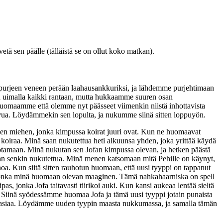
tä sen päälle (tälläistä se on ollut koko matkan).
me purjeen veneen perään laahausankkuriksi, ja lähdemme purjehtimaan
 uimalla kaikki rantaan, mutta hukkaamme suuren osan
uomaamme että olemme nyt päässeet viimenkin niistä inhottavista
laavua. Löydämmekin sen lopulta, ja nukumme siinä sitten loppuyön.
n miehen, jonka kimpussa koirat juuri ovat. Kun ne huomaavat
 koiraa. Minä saan nukutettua heti alkuunsa yhden, joka yrittää käydä
otamaan. Minä nukutan sen Jofan kimpussa olevan, ja hetken päästä
 saan senkin nukutettua. Minä menen katsomaan mitä Pehille on käynyt,
oa. Kun siitä sitten rauhotun huomaan, että uusi tyyppi on tappanut
a, jonka minä huomaan olevan maaginen. Tämä nahkahaarniska on spell
lipas, jonka Jofa taitavasti tiirikoi auki. Kun kansi aukeaa lentää sieltä
a. Siinä syödessämme huomaa Jofa ja tämä uusi tyyppi jotain punaista
aan asiaa. Löydämme uuden tyypin maasta nukkumassa, ja samalla tämän