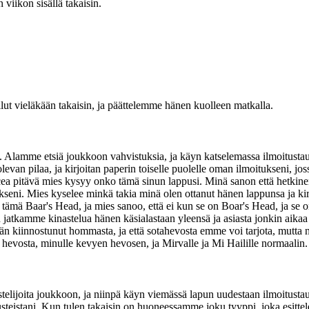
 viikon sisällä takaisin.
ullut vieläkään takaisin, ja päättelemme hänen kuolleen matkalla.
i. Alamme etsiä joukkoon vahvistuksia, ja käyn katselemassa ilmoitustaulu
n pilaa, ja kirjoitan paperin toiselle puolelle oman ilmoitukseni, jossa
ea pitävä mies kysyy onko tämä sinun lappusi. Minä sanon että hetkinen
ni. Mies kyselee minkä takia minä olen ottanut hänen lappunsa ja kirjoitt
ten tämä Baar's Head, ja mies sanoo, että ei kun se on Boar's Head, ja se 
jatkamme kinastelua hänen käsialastaan yleensä ja asiasta jonkin aikaa 
n kiinnostunut hommasta, ja että sotahevosta emme voi tarjota, mutta no
evosta, minulle kevyen hevosen, ja Mirvalle ja Mi Hailille normaalin. Y
istelijoita joukkoon, ja niinpä käyn viemässä lapun uudestaan ilmoitusta
arusteistani. Kun tulen takaisin on huoneessamme joku tyyppi, joka esitte