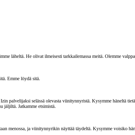
mme läheltä. He olivat ilmeisesti tarkkailemassa meitä. Olemme valpp
sitä. Emme löydä sitä.
Izin palvelijaksi selässä olevasta viinitynnyristä. Kysymme häneltä tiet
u jäljiltä. Jatkamme etsimistä.
aan menossa, ja viinitynnyrikin näyttää täydeltä. Kysymme voisiko hän j