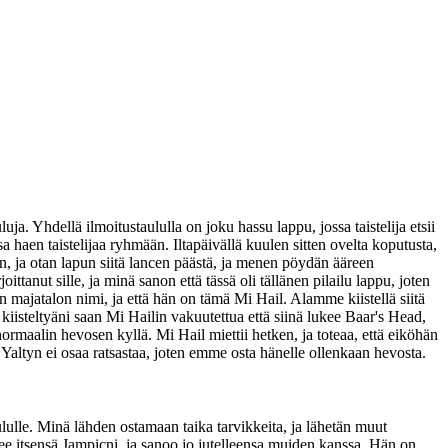
ja. Yhdellä ilmoitustaululla on joku hassu lappu, jossa taistelija etsii
 haen taistelijaa ryhmään. Iltapäivällä kuulen sitten ovelta koputusta,
, ja otan lapun siitä lancen päästä, ja menen pöydän ääreen
anut sille, ja minä sanon että tässä oli tällänen pilailu lappu, joten
on majatalon nimi, ja että hän on tämä Mi Hail. Alamme kiistellä siitä
kiisteltyäni saan Mi Hailin vakuutettua että siinä lukee Baar's Head,
rmaalin hevosen kyllä. Mi Hail miettii hetken, ja toteaa, että eiköhän
altyn ei osaa ratsastaa, joten emme osta hänelle ollenkaan hevosta.
ululle. Minä lähden ostamaan taika tarvikkeita, ja lähetän muut
lee itsensä Jampicni, ja sanoo jo jutelleensa muiden kanssa. Hän on