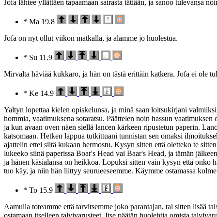
Jofa lähtee yllättäen tapaamaan sairasta tätiään, ja sanoo tulevansa noin
* Ma 19.8
Jofa on nyt ollut viikon matkalla, ja alamme jo huolestua.
* Su 11.9
Mirvalta häviää kukkaro, ja hän on tästä erittäin katkera. Jofa ei ole t
* Ke 14.9
Yaltyn lopettaa kielen opiskelunsa, ja minä saan loitsukirjani valmiiks
hommia, vaatimuksena sotaratsu. Päättelen noin hassun vaatimuksen oleva
ja kun avaan oven näen siellä lancen kärkeen ripustetun paperin. Lanc
katsomaan. Hetken lappua tutkittuani tunnistan sen omaksi ilmoituksekse
ajattelin ettei siitä kukaan hermostu. Kysyn sitten että oletteko te sit
lukeeko siinä paperissa Boar's Head vai Baar's Head, ja tämän jälkeen 
ja hänen käsialansa on heikkoa. Lopuksi sitten vain kysyn että onko hä
tuo käy, ja niin hän liittyy seurueeseemme. Käymme ostamassa kolme h
* To 15.9
Aamulla toteamme että tarvitsemme joko parantajan, tai sitten lisää ta
ostamaan itselleen talvivarusteet. Itse päätän huolehtia omista talviv