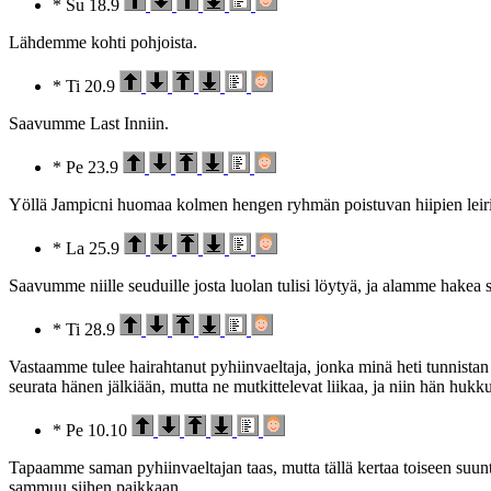
* Su 18.9
Lähdemme kohti pohjoista.
* Ti 20.9
Saavumme Last Inniin.
* Pe 23.9
Yöllä Jampicni huomaa kolmen hengen ryhmän poistuvan hiipien leiri
* La 25.9
Saavumme niille seuduille josta luolan tulisi löytyä, ja alamme hakea 
* Ti 28.9
Vastaamme tulee hairahtanut pyhiinvaeltaja, jonka minä heti tunnistan 
seurata hänen jälkiään, mutta ne mutkittelevat liikaa, ja niin hän hukku
* Pe 10.10
Tapaamme saman pyhiinvaeltajan taas, mutta tällä kertaa toiseen suunt
sammuu siihen paikkaan.