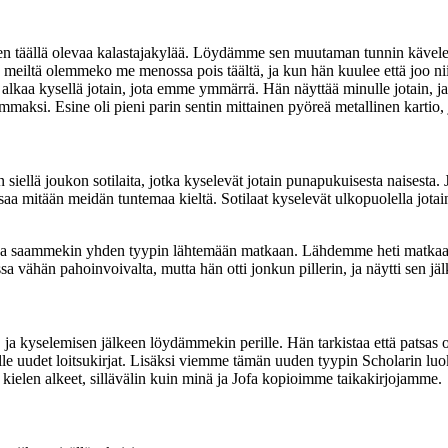
sien täällä olevaa kalastajakylää. Löydämme sen muutaman tunnin käve
meiltä olemmeko me menossa pois täältä, ja kun hän kuulee että joo ni
pi alkaa kysellä jotain, jota emme ymmärrä. Hän näyttää minulle jotain, 
aksi. Esine oli pieni parin sentin mittainen pyöreä metallinen kartio, ja
ellä joukon sotilaita, jotka kyselevät jotain punapukuisesta naisesta. Jo
saa mitään meidän tuntemaa kieltä. Sotilaat kyselevät ulkopuolella jotain t
ja saammekin yhden tyypin lähtemään matkaan. Lähdemme heti matkaan. 
essa vähän pahoinvoivalta, mutta hän otti jonkun pillerin, ja näytti sen
ja kyselemisen jälkeen löydämmekin perille. Hän tarkistaa että patsas o
le uudet loitsukirjat. Lisäksi viemme tämän uuden tyypin Scholarin lu
 kielen alkeet, sillävälin kuin minä ja Jofa kopioimme taikakirjojamme.