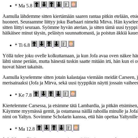
* Ma 5.8
Aamulla lähdemme sitten kiertämään saaren rantaa pitkin etelään, et
huoneet. Seuraamme liittyy joku Barbaari nimeltä Mirva. Hän kyselee 
sitten liittyi seuraan. Syömme hyvän aterian, ja sitten tämä uusi tyyp
häikäisee minut täysin, pelästyn suunnattomasti, ja poistun äkkiä kauemm
* Ti 6.8
Yöllä tulee joku ovelle kolkuttamaan, ja kun Jofa avaa oven näkee hän si
lähti sinne perään, mutta hänestä tuskin saatte mitään irti, hän kun ei o
tuovat hänet takaisin.
Aamulla kyselemme sitten jotain kalastajaa viemään meidät Carseen, 
merisairaaksi (Jofa ja Mirva, sekä uusi tyyppikin näytti jossain vaihe
* Ke 7.8
Kiertelemme Carsessa, ja etsimme tätä Lambardia, ja pitkän etsimisen, 
Käymme myymässä gemit, ja ostamassa näillä rahoilla minulle ja Jofal
nimi on Yaltyn. Sovimme Scholarin kanssa, että hän opettaa Yaltynille
* Ma 12.8