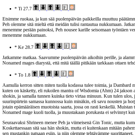
* Ti 27.7
Etsimme ruokaa, ja kun sää puolenpäivän paikkeilla muuttuu päätämme 
Peh olemme sitä mieltä että meidän tulisi rantautua nukkumaan. Jatk
menemme perään painoksi, Peh nousee karille seisomaan työntäen venet
menemme nukkumaan.
* Ke 28.7
Jatkamme matkaa. Saavumme puolenpäivän aikoihin perille, ja alamme e
Nonamed mages diarystä, että mitä täällä pitikään tarkkaan ottaen te
* To 1.8
Aamulla kerron sitten miten tuolla kodassa tulee toimia, ja Dambard m
kuten on käsketty, eli rukoilen mantra of Wisdomia (Ahm) 24 jakson a
shokin, ja samalla tunnen kuinka tieto virtaa minuun. Kun tulen ulos, 
suurinpiirtein samassa kunnossa kuin minäkin, eli savu nousten ja horj
jotain epämääräisen muotoista saarta, jossa on rasti keskellä. Muistan täs
Nonamed mage kuoli tuolla, ja muustakaan porukasta ei selvinnyt kui
Seuraavaksi Shrineen menee Peh ja viimeisenä Gin Tonic, mutta kummal
Koskettaessaan sitä saa hän shokin, mutta ei kuitenkaan mitään pahempa
sen mustankin patsaan esiin, ja niin olemme tehtävämme suorittaneet.