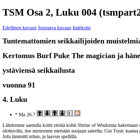
TSM Osa 2, Luku 004 (tsmpart2
Edellinen kuvaus
Seuraava kuvaus
Indeksiin
Tuntemattomien seikkailijoiden muistelmi
Kertomus Burf Puke The magician ja hän
ystäviensä seikkailusta
vuonna 91
4. Luku
* Ma 26.7
Lähdemme aamulla kohti etelää kohti Shrine of Wisdomia hakemaan sit
ulottuvilta, itse menemme metsään suojaan sateelta. Gin Tonic kaataa 
Jofa lämmitti teltan, ja laavun spellillä.