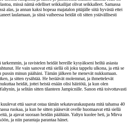
lastoa, missä nämä edelliset seikkailijat olivat seikkalleet. Samassa
ä alas, ja annan kaksi hopeaa majatalon pitäjälle siitä hyvästä ettei
et laulamaan, ja siinä vaiheessa heidät oli sitten ystävällisesti
tarkemmin, ja ravistelen heidät hereille kysyäkseni heiltä asiasta
htunut. He vain sanovat että siellä oli joku tappelu ulkona, ja että se
istäen pussin minun päähäni. Tämän jälkeen he menevät nukkumaan.
tken, ja sitten rysähtää. He heräävät molemmat, ja ihmettelevät
ttaa heidät, jottei heistä enään olisi häiriötä, ja kun olen
tynin, ja selitän sitten tilanteen Jampicnille. Sanon että toivottavasti
 kuulevat että saavat ostaa tämän sekatavarakaupasta mitä tahansa 40
massa ruokaa, ja kun he sitten pääsevät ovelle huomaavat että siellä
heitä, ja ajavat suoraan heidän päältään. Yaltyn kuolee heti, ja Mirva
öön, ja niin parantaja parantaa hänet.