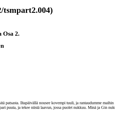
/tsmpart2.004)
a Osa 2.
en
ä patsasta. Iltapäivällä nousee kovempi tuuli, ja rantaudumme maihin 
pari puuta, ja tekee niistä laavun, jossa puolet nukkuu. Minä ja Gin n