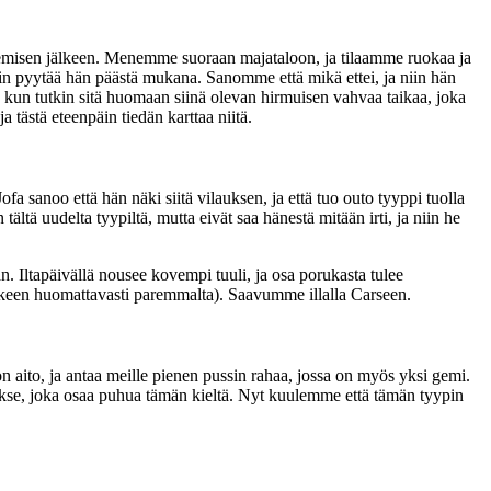
lemisen jälkeen. Menemme suoraan majataloon, ja tilaamme ruokaa ja
in pyytää hän päästä mukana. Sanomme että mikä ettei, ja niin hän
ja kun tutkin sitä huomaan siinä olevan hirmuisen vahvaa taikaa, joka
 tästä eteenpäin tiedän karttaa niitä.
fa sanoo että hän näki siitä vilauksen, ja että tuo outo tyyppi tuolla
ältä uudelta tyypiltä, mutta eivät saa hänestä mitään irti, ja niin he
Iltapäivällä nousee kovempi tuuli, ja osa porukasta tulee
 jälkeen huomattavasti paremmalta). Saavumme illalla Carseen.
n aito, ja antaa meille pienen pussin rahaa, jossa on myös yksi gemi.
okse, joka osaa puhua tämän kieltä. Nyt kuulemme että tämän tyypin