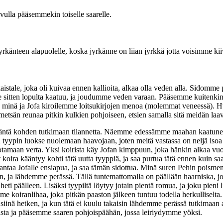
ulla pääsemmekin toiselle saarelle.
rkänteen alapuolelle, koska jyrkänne on liian jyrkkä jotta voisimme kiive
aistale, joka oli kuivaa ennen kallioita, alkaa olla veden alla. Sidom
 sitten lopulta kaatuu, ja joudumme veden varaan. Pääsemme kuitenkin
 minä ja Jofa kiroilemme loitsukirjojen menoa (molemmat veneessä). H
e metsän reunaa pitkin kulkien pohjoiseen, etsien samalla sitä meidän 
ääntä kohden tutkimaan tilannetta. Näemme edessämme maahan kaatunee
en tyypin luokse nuolemaan haavojaan, joten meitä vastassa on neljä isoa
tamaan verta. Yksi koirista käy Jofan kimppuun, joka hänkin alkaa vu
t koira kääntyy kohti tätä uutta tyyppiä, ja saa purtua tätä ennen kuin
antaa Jofalle ensiapua, ja saa tämän sidottua. Minä suren Pehin poismen
ofan, ja lähdemme perässä. Tällä tuntemattomalla on päällään haarnisk
n heti päälleen. Lisäksi tyypiltä löytyy jotain pientä romua, ja joku pieni 
e koiranlihaa, joka pitkän paaston jälkeen tuntuu todella herkulliselt
e siinä hetken, ja kun tätä ei kuulu takaisin lähdemme perässä tutkim
sta ja pääsemme saaren pohjoispäähän, jossa leiriydymme yöksi.