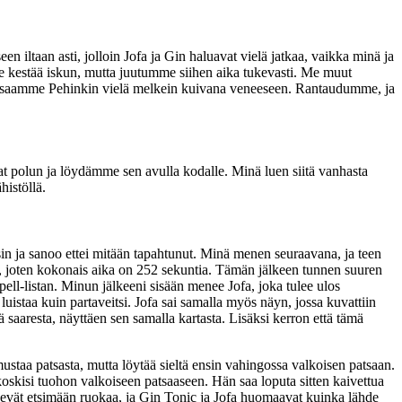
ltaan asti, jolloin Jofa ja Gin haluavat vielä jatkaa, vaikka minä ja
e kestää iskun, mutta juutumme siihen aika tukevasti. Me muut
, ja saamme Pehinkin vielä melkein kuivana veneeseen. Rantaudumme, ja
t polun ja löydämme sen avulla kodalle. Minä luen siitä vanhasta
istöllä.
in ja sanoo ettei mitään tapahtunut. Minä menen seuraavana, ja teen
a, joten kokonais aika on 252 sekuntia. Tämän jälkeen tunnen suuren
ell-listan. Minun jälkeeni sisään menee Jofa, joka tulee ulos
istaa kuin partaveitsi. Jofa sai samalla myös näyn, jossa kuvattiin
stä saaresta, näyttäen sen samalla kartasta. Lisäksi kerron että tämä
taa patsasta, mutta löytää sieltä ensin vahingossa valkoisen patsaan.
koskisi tuohon valkoiseen patsaaseen. Hän saa loputa sitten kaivettua
nevät etsimään ruokaa, ja Gin Tonic ja Jofa huomaavat kuinka lähde