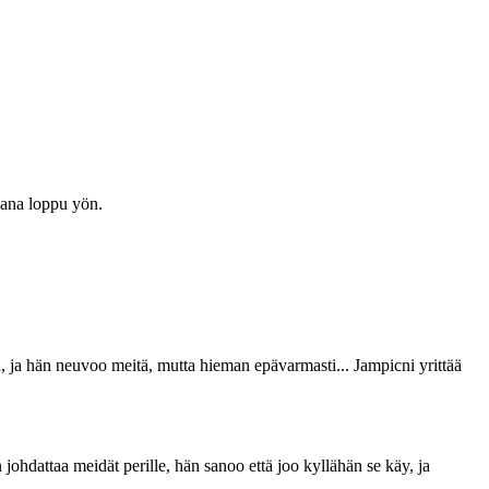
aana loppu yön.
ä, ja hän neuvoo meitä, mutta hieman epävarmasti... Jampicni yrittää
ohdattaa meidät perille, hän sanoo että joo kyllähän se käy, ja