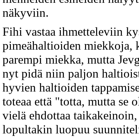
näkyviin.
Fihi vastaa ihmetteleviin ky
pimeähaltioiden miekkoja, k
parempi miekka, mutta Jevgen
nyt pidä niin paljon haltioi
hyvien haltioiden tappamise
toteaa että "totta, mutta se 
vielä ehdottaa taikakeinoin,
lopultakin luopuu suunnite