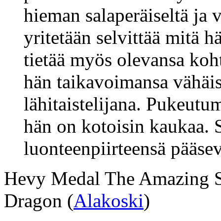
hieman salaperäiseltä ja v
yritetään selvittää mitä 
tietää myös olevansa koht
hän taikavoimansa vähäis
lähitaistelijana. Pukeutu
hän on kotoisin kaukaa. S
luonteenpiirteensä pääsevä
Hevy Medal The Amazing Sl
Dragon (
Alakoski
)