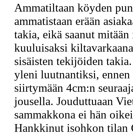
Ammatiltaan köyden puno
ammatistaan erään asiak
takia, eikä saanut mitään
kuuluisaksi kiltavarkaana
sisäisten tekijöiden takia
yleni luutnantiksi, ennen
siirtymään 4cm:n seuraaj
jousella. Jouduttuaan Vi
sammakkona ei hän oikein 
Hankkinut isohkon tilan 