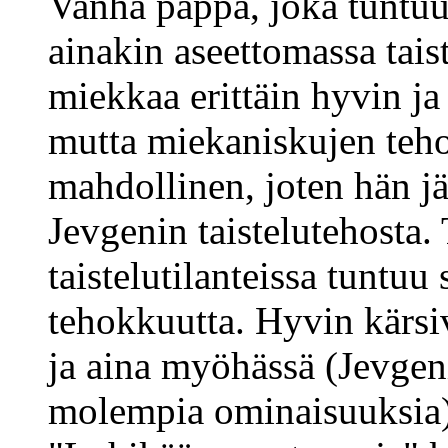
Vanha pappa, joka tuntuu
ainakin aseettomassa tais
miekkaa erittäin hyvin ja
mutta miekaniskujen teho
mahdollinen, joten hän j
Jevgenin taistelutehosta.
taistelutilanteissa tuntuu 
tehokkuutta. Hyvin kärsi
ja aina myöhässä (Jevgen
molempia ominaisuuksia)