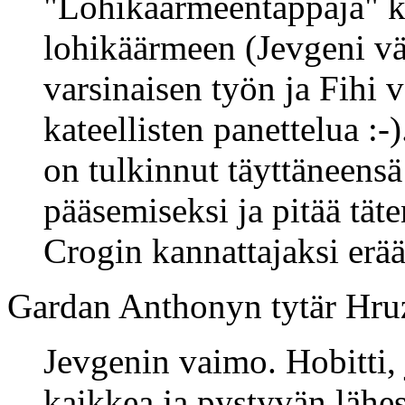
"Lohikäärmeentappaja" k
lohikäärmeen (Jevgeni väi
varsinaisen työn ja Fihi v
kateellisten panettelua :
on tulkinnut täyttäneensä
pääsemiseksi ja pitää täte
Crogin kannattajaksi erä
Gardan Anthonyn tytär Hr
Jevgenin vaimo. Hobitti,
kaikkea ja pystyvän lähe