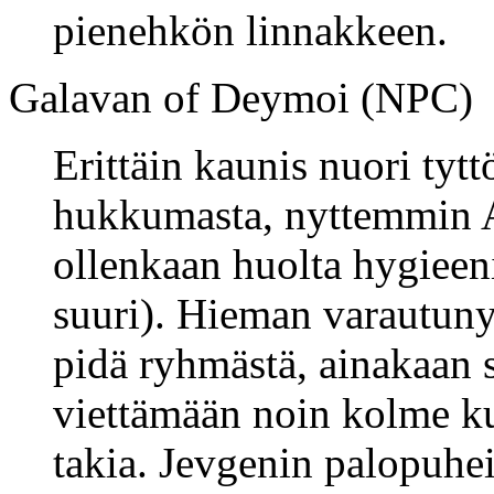
pienehkön linnakkeen.
Galavan of Deymoi (NPC)
Erittäin kaunis nuori tytt
hukkumasta, nyttemmin A
ollenkaan huolta hygieeni
suuri). Hieman varautunyt 
pidä ryhmästä, ainakaan 
viettämään noin kolme 
takia. Jevgenin palopuhei