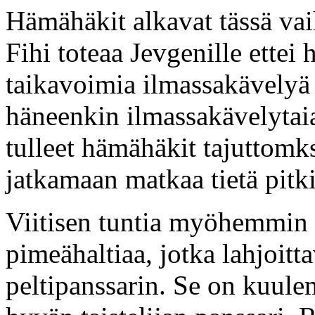
Hämähäkit alkavat tässä vaih
Fihi toteaa Jevgenille ettei h
taikavoimia ilmassakävelyä 
häneenkin ilmassakävelytaia
tulleet hämähäkit tajuttomk
jatkamaan matkaa tietä pitk
Viitisen tuntia myöhemmin 
pimeähaltiaa, jotka lahjoit
peltipanssarin. Se on kuul