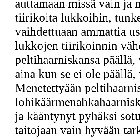
auttamaan missä vain ja 
tiirikoita lukkoihin, tunk
vaihdettuaan ammattia us
lukkojen tiirikoinnin vä
peltihaarniskansa päällä, 
aina kun se ei ole päällä,
Menetettyään peltihaarnis
lohikäärmenahkahaarnisk
ja kääntynyt pyhäksi sotu
taitojaan vain hyvään tar