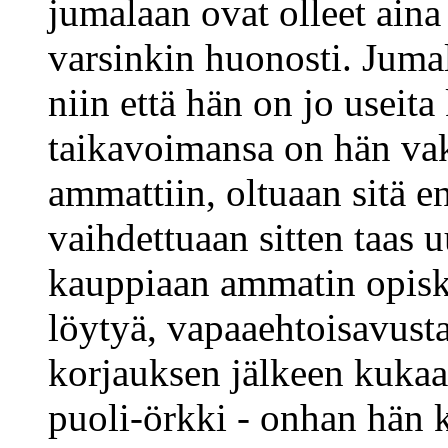
jumalaan ovat olleet aina 
varsinkin huonosti. Jumal
niin että hän on jo useita
taikavoimansa on hän vak
ammattiin, oltuaan sitä e
vaihdettuaan sitten taas 
kauppiaan ammatin opiske
löytyä, vapaaehtoisavust
korjauksen jälkeen kukaan
puoli-örkki - onhan hän 