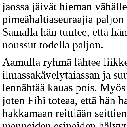
jaossa jäivät hieman vähälle
pimeähaltiaseuraajia paljon 
Samalla hän tuntee, että hä
noussut todella paljon.
Aamulla ryhmä lähtee liikke
ilmassakävelytaiassan ja su
lennähtää kauas pois. Myös
joten Fihi toteaa, että hän h
hakkamaan reittiään seittien 
menneiden esineiden hälyyt