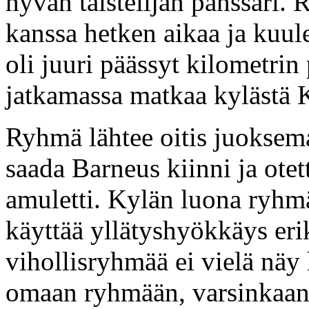
hyvän taistelijan panssari.
kanssa hetken aikaa ja kuul
oli juuri päässyt kilometrin
jatkamassa matkaa kylästä K
Ryhmä lähtee oitis juoksem
saada Barneus kiinni ja ote
amuletti. Kylän luona ryhmä
käyttää yllätyshyökkäys er
vihollisryhmää ei vielä näy
omaan ryhmään, varsinkaan 