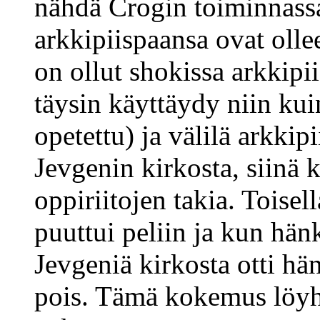
nähdä Crogin toiminnassa 
arkkipiispaansa ovat olle
on ollut shokissa arkkipi
täysin käyttäydy niin ku
opetettu) ja välilä arkkip
Jevgenin kirkosta, siinä 
oppiriitojen takia. Toisell
puuttui peliin ja kun hän
Jevgeniä kirkosta otti hä
pois. Tämä kokemus löyhi