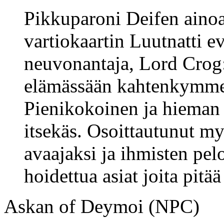
Pikkuparoni Deifen ainoa 
vartiokaartin Luutnatti e
neuvonantaja, Lord Crog:
elämässään kahtenkymme
Pienikokoinen ja hieman 
itsekäs. Osoittautunut m
avaajaksi ja ihmisten pel
hoidettua asiat joita pitää
Askan of Deymoi (NPC)