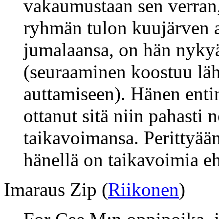
vakaumustaan sen verran,
ryhmän tulon kuujärven a
jumalaansa, on hän nykyä
(seuraaminen koostuu lä
auttamiseen). Hänen enti
ottanut sitä niin pahasti 
taikavoimansa. Perittyää
hänellä on taikavoimia eh
Imaraus Zip (
Riikonen
)