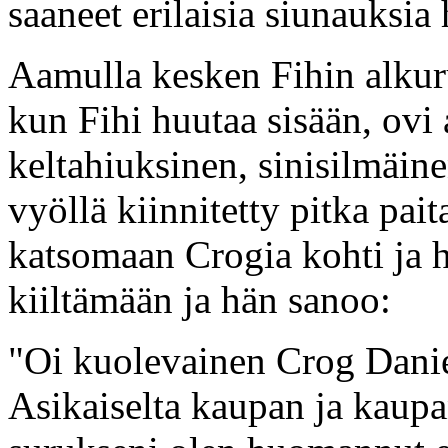
saaneet erilaisia siunauksia 
Aamulla kesken Fihin alku
kun Fihi huutaa sisään, ovi 
keltahiuksinen, sinisilmäin
vyöllä kiinnitetty pitka pai
katsomaan Crogia kohti ja 
kiiltämään ja hän sanoo:
"Oi kuolevainen Crog Danie
Asikaiselta kaupan ja kaupa