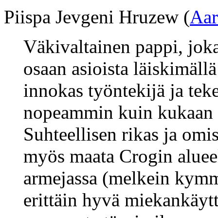
Piispa Jevgeni Hruzew (
Aar
Väkivaltainen pappi, jok
osaan asioista läiskimällä 
innokas työntekijä ja tek
nopeammin kuin kukaan 
Suhteellisen rikas ja omi
myös maata Crogin aluee
armejassa (melkein kymme
erittäin hyvä miekankäyt