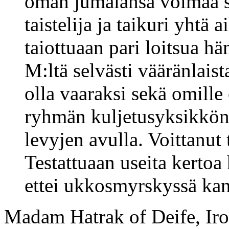
oman jumalansa voimaa se
taistelija ja taikuri yhtä 
taiottuaan pari loitsua h
M:ltä selvästi vääränlaist
olla vaaraksi sekä omille 
ryhmän kuljetusyksikkönä,
levyjen avulla. Voittanut 
Testattuaan useita kertoa
ettei ukkosmyrskyssä kann
Madam Hatrak of Deife, Iro