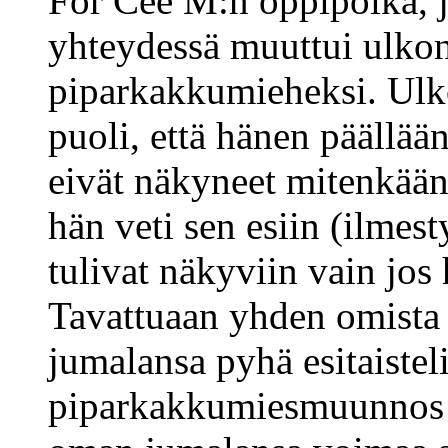
For Cee M:n oppipoika, 
yhteydessä muuttui ulkon
piparkakkumieheksi. Ulk
puoli, että hänen päällään
eivät näkyneet mitenkään,
hän veti sen esiin (ilmesty
tulivat näkyviin vain jos 
Tavattuaan yhden omista j
jumalansa pyhä esitaisteli
piparkakkumiesmuunnos p