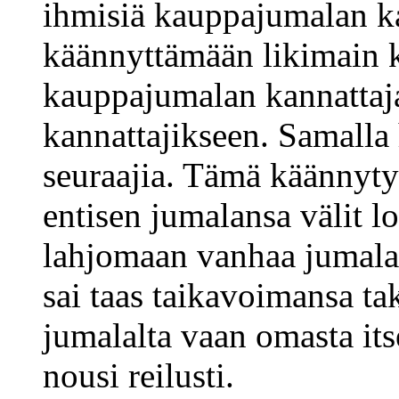
ihmisiä kauppajumalan ka
käännyttämään likimain 
kauppajumalan kannattaj
kannattajikseen. Samalla
seuraajia. Tämä käännyty
entisen jumalansa välit lo
lahjomaan vanhaa jumalaa
sai taas taikavoimansa tak
jumalalta vaan omasta it
nousi reilusti.