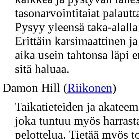
tasonarvointitaiat palautt
Pysyy yleensä taka-alalla 
Erittäin karsimaattinen ja
aika usein tahtonsa läpi e
sitä haluaa.
Damon Hill (
Riikonen
)
Taikatieteiden ja akateem
joka tuntuu myös harrast
pelottelua. Tietää myös t