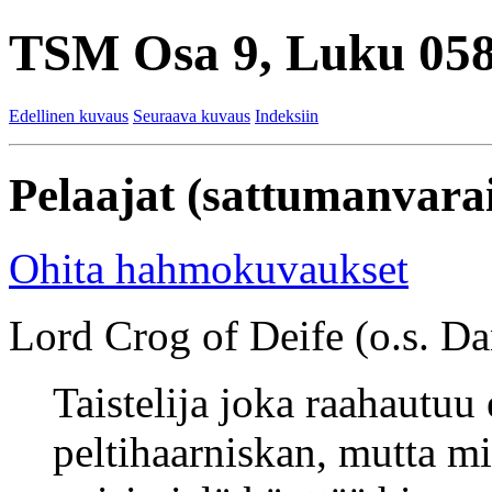
TSM Osa 9, Luku 058
Edellinen kuvaus
Seuraava kuvaus
Indeksiin
Pelaajat (sattumanvarai
Ohita hahmokuvaukset
Lord Crog of Deife (o.s. Dan
Taistelija joka raahautuu
peltihaarniskan, mutta m