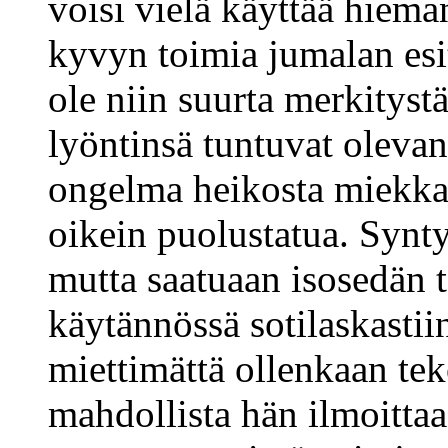
voisi vielä käyttää hiema
kyvyn toimia jumalan esit
ole niin suurta merkityst
lyöntinsä tuntuvat olevan
ongelma heikosta miekkail
oikein puolustatua. Synty
mutta saatuaan isosedän t
käytännössä sotilaskasti
miettimättä ollenkaan tek
mahdollista hän ilmoitta