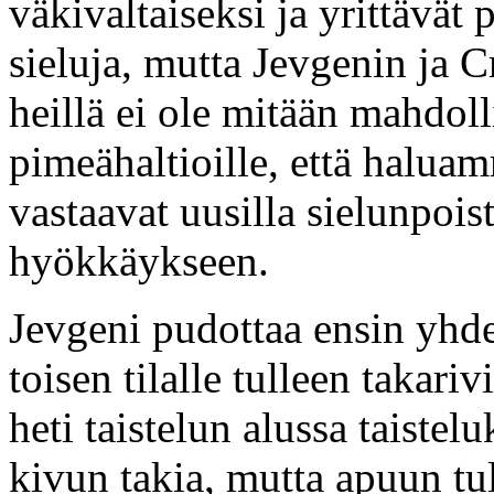
väkivaltaiseksi ja yrittävät
sieluja, mutta Jevgenin ja C
heillä ei ole mitään mahdoll
pimeähaltioille, että halua
vastaavat uusilla sielunpois
hyökkäykseen.
Jevgeni pudottaa ensin yhde
toisen tilalle tulleen takar
heti taistelun alussa taiste
kivun takia, mutta apuun tu