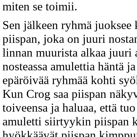
miten se toimii.
Sen jälkeen ryhmä juoksee k
piispan, joka on juuri nosta
linnan muurista alkaa juuri
nosteassa amulettia häntä j
epäröivää ryhmää kohti sy
Kun Crog saa piispan näkyv
toiveensa ja haluaa, että tu
amuletti siirtyykin piispan 
hyökkäävät piispan kimppuu