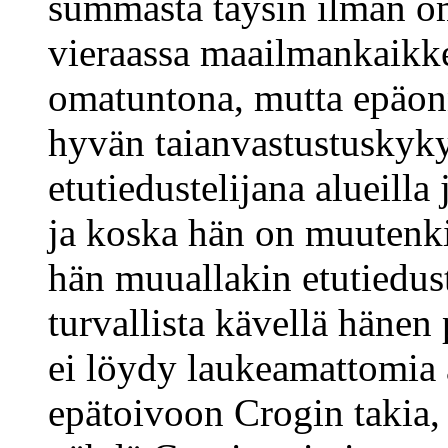
summasta täysin ilman om
vieraassa maailmankaikk
omatuntona, mutta epäon
hyvän taianvastustuskyky
etutiedustelijana alueilla
ja koska hän on muutenki
hän muuallakin etutiedus
turvallista kävellä hänen
ei löydy laukeamattomia
epätoivoon Crogin takia,