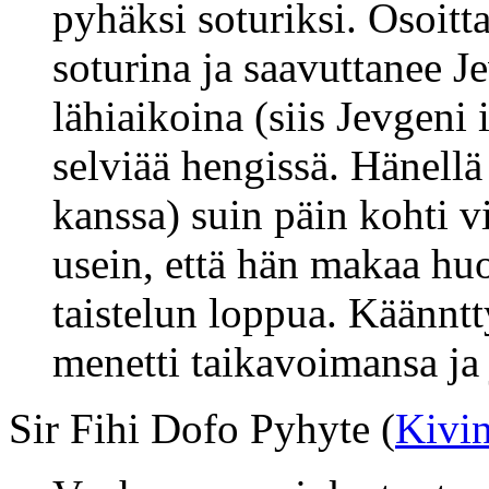
pyhäksi soturiksi. Osoitt
soturina ja saavuttanee 
lähiaikoina (siis Jevgeni 
selviää hengissä. Hänellä
kanssa) suin päin kohti v
usein, että hän makaa h
taistelun loppua. Käännt
menetti taikavoimansa ja
Sir Fihi Dofo Pyhyte (
Kivi