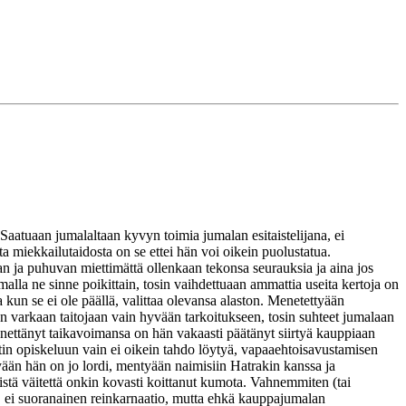
Saatuaan jumalaltaan kyvyn toimia jumalan esitaistelijana, ei
a miekkailutaidosta on se ettei hän voi oikein puolustatua.
an ja puhuvan miettimättä ollenkaan tekonsa seurauksia ja aina jos
alla ne sinne poikittain, tosin vaihdettuaan ammattia useita kertoja on
 kun se ei ole päällä, valittaa olevansa alaston. Menetettyään
n varkaan taitojaan vain hyvään tarkoitukseen, tosin suhteet jumalaan
 menettänyt taikavoimansa on hän vakaasti päätänyt siirtyä kauppiaan
tin opiskeluun vain ei oikein tahdo löytyä, vapaaehtoisavustamisen
ään hän on jo lordi, mentyään naimisiin Hatrakin kanssa ja
eistä väitettä onkin kovasti koittanut kumota. Vahnemmiten (tai
, ei suoranainen reinkarnaatio, mutta ehkä kauppajumalan