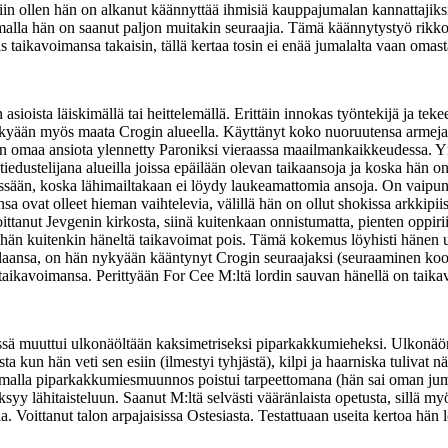
iin ollen hän on alkanut käännyttää ihmisiä kauppajumalan kannattaji
la hän on saanut paljon muitakin seuraajia. Tämä käännytystyö rikkoi h
 taikavoimansa takaisin, tällä kertaa tosin ei enää jumalalta vaan omast
sioista läiskimällä tai heittelemällä. Erittäin innokas työntekijä ja t
nykyään myös maata Crogin alueella. Käyttänyt koko nuoruutensa armejas
n omaa ansiota ylennetty Paroniksi vieraassa maailmankaikkeudessa. Y
edustelijana alueilla joissa epäilään olevan taikaansoja ja koska hän 
erässään, koska lähimailtakaan ei löydy laukeamattomia ansoja. On vaip
sa ovat olleet hieman vaihtelevia, välillä hän on ollut shokissa arkkipii
ittanut Jevgenin kirkosta, siinä kuitenkaan onnistumatta, pienten oppiriitoj
 hän kuitenkin häneltä taikavoimat pois. Tämä kokemus löyhisti hänen u
alaansa, on hän nykyään kääntynyt Crogin seuraajaksi (seuraaminen ko
ää taikavoimansa. Perittyään For Cee M:ltä lordin sauvan hänellä on taika
ä muuttui ulkonäöltään kaksimetriseksi piparkakkumieheksi. Ulkonäön m
ta kun hän veti sen esiin (ilmestyi tyhjästä), kilpi ja haarniska tulivat 
 samalla piparkakkumiesmuunnos poistui tarpeettomana (hän sai oman juma
ksyy lähitaisteluun. Saanut M:ltä selvästi vääränlaista opetusta, sillä my
a. Voittanut talon arpajaisissa Ostesiasta. Testattuaan useita kertoa hän