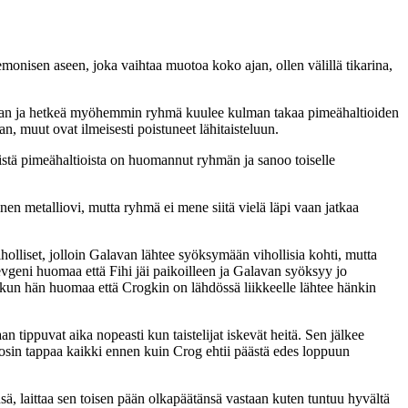
monisen aseen, joka vaihtaa muotoa koko ajan, ollen välillä tikarina,
jaan ja hetkeä myöhemmin ryhmä kuulee kulman takaa pimeähaltioiden
, muut ovat ilmeisesti poistuneet lähitaisteluun.
vistä pimeähaltioista on huomannut ryhmän ja sanoo toiselle
n metalliovi, mutta ryhmä ei mene siitä vielä läpi vaan jatkaa
lliset, jolloin Galavan lähtee syöksymään vihollisia kohti, mutta
evgeni huomaa että Fihi jäi paikoilleen ja Galavan syöksyy jo
a kun hän huomaa että Crogkin on lähdössä liikkeelle lähtee hänkin
tippuvat aika nopeasti kun taistelijat iskevät heitä. Sen jälkee
 tosin tappaa kaikki ennen kuin Crog ehtii päästä edes loppuun
nsä, laittaa sen toisen pään olkapäätänsä vastaan kuten tuntuu hyvältä