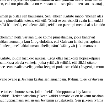
n, että tuo pimeähaltia on varmaan ollut se epäonninen sanansaattaja,
avaimen ja pistää sen kaulaansa. Sen jälkeen Kaliste sanoo "menen alas
 ja pimeähaltia toteaa, että että "Siinä se on, etsikää avain ja menkää
ä hän tietää, että olette täällä, teidän on parempi mennä alas keittiön
öhemmin heitä vastaan tulee kolme pimeähaltiaa, jotka kantavat
tian lauman ja kun Crog ehdottaa, että Galavan laittisi pari apinaa
ä tulee pimeähaltialauman lähelle, nämä kääntyvät ja kumartavat
Kaliste, jolloin laatikko aukeaa. Crog ottaa laatikosta hopeaketjussa
ikissa olevia vankeja, jotka yrittävät selittää, että älkää ottako
enee seuraavalle ovelle, jonka Jevgeni potkaisee rikki (Jevgeni ja muut
nevälle ovelle ja Jevgeni kaataa sen sisäänpäin. Ryhmä tulee käytävään
nee toiseen huoneeseen, jolloin heidän kimppuunsa käy lauma
häkkiä. Hetken taistelun jälkeen kaikki hämähäkit on hakattu maahan.
tunut hyppäämään sen sisään Jevgenin avustuksella. Sen jälkeen ryhmä