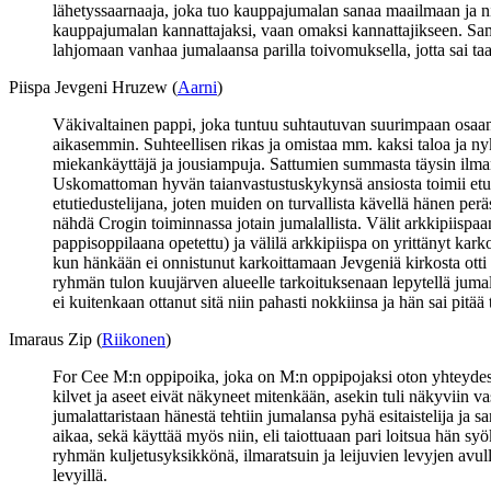
lähetyssaarnaaja, joka tuo kauppajumalan sanaa maailmaan ja n
kauppajumalan kannattajaksi, vaan omaksi kannattajikseen. Samal
lahjomaan vanhaa jumalaansa parilla toivomuksella, jotta sai taas
Piispa Jevgeni Hruzew (
Aarni
)
Väkivaltainen pappi, joka tuntuu suhtautuvan suurimpaan osaan a
aikasemmin. Suhteellisen rikas ja omistaa mm. kaksi taloa ja 
miekankäyttäjä ja jousiampuja. Sattumien summasta täysin ilma
Uskomattoman hyvän taianvastustuskykynsä ansiosta toimii etuti
etutiedustelijana, joten muiden on turvallista kävellä hänen p
nähdä Crogin toiminnassa jotain jumalallista. Välit arkkipiispaan
pappisoppilaana opetettu) ja välilä arkkipiispa on yrittänyt karko
kun hänkään ei onnistunut karkoittamaan Jevgeniä kirkosta otti
ryhmän tulon kuujärven alueelle tarkoituksenaan lepytellä jum
ei kuitenkaan ottanut sitä niin pahasti nokkiinsa ja hän sai pit
Imaraus Zip (
Riikonen
)
For Cee M:n oppipoika, joka on M:n oppipojaksi oton yhteydess
kilvet ja aseet eivät näkyneet mitenkään, asekin tuli näkyviin vas
jumalattaristaan hänestä tehtiin jumalansa pyhä esitaistelija ja
aikaa, sekä käyttää myös niin, eli taiottuaan pari loitsua hän syö
ryhmän kuljetusyksikkönä, ilmaratsuin ja leijuvien levyjen avull
levyillä.