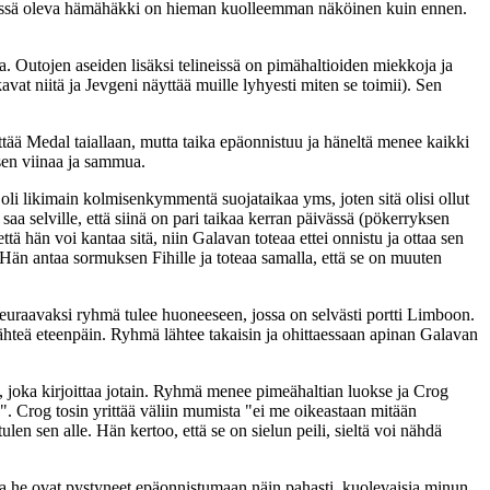
 päässä oleva hämähäkki on hieman kuolleemman näköinen kuin ennen.
a. Outojen aseiden lisäksi telineissä on pimähaltioiden miekkoja ja
t niitä ja Jevgeni näyttää muille lyhyesti miten se toimii). Sen
ittää Medal taiallaan, mutta taika epäonnistuu ja häneltä menee kaikki
sen viinaa ja sammua.
oli likimain kolmisenkymmentä suojataikaa yms, joten sitä olisi ollut
aa selville, että siinä on pari taikaa kerran päivässä (pökerryksen
ä hän voi kantaa sitä, niin Galavan toteaa ettei onnistu ja ottaa sen
. Hän antaa sormuksen Fihille ja toteaa samalla, että se on muuten
uraavaksi ryhmä tulee huoneeseen, jossa on selvästi portti Limboon.
lähteä eteenpäin. Ryhmä lähtee takaisin ja ohittaessaan apinan Galavan
, joka kirjoittaa jotain. Ryhmä menee pimeähaltian luokse ja Crog
aa". Crog tosin yrittää väliin mumista "ei me oikeastaan mitään
en sen alle. Hän kertoo, että se on sielun peili, sieltä voi nähdä
nka he ovat pystyneet epäonnistumaan näin pahasti, kuolevaisia minun