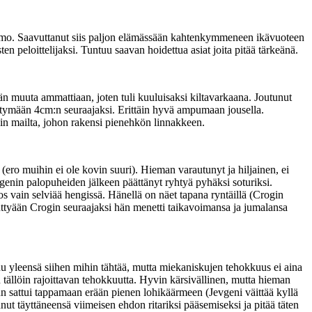
 vaimo. Saavuttanut siis paljon elämässään kahtenkymmeneen ikävuoteen
 peloittelijaksi. Tuntuu saavan hoidettua asiat joita pitää tärkeänä.
 muuta ammattiaan, joten tuli kuuluisaksi kiltavarkaana. Joutunut
siirtymään 4cm:n seuraajaksi. Erittäin hyvä ampumaan jousella.
in mailta, johon rakensi pienehkön linnakkeen.
ero muihin ei ole kovin suuri). Hieman varautunyt ja hiljainen, ei
enin palopuheiden jälkeen päättänyt ryhtyä pyhäksi soturiksi.
os vain selviää hengissä. Hänellä on näet tapana ryntäillä (Crogin
nttyään Crogin seuraajaksi hän menetti taikavoimansa ja jumalansa
uu yleensä siihen mihin tähtää, mutta miekaniskujen tehokkuus ei aina
n tällöin rajoittavan tehokkuutta. Hyvin kärsivällinen, mutta hieman
 sattui tappamaan erään pienen lohikäärmeen (Jevgeni väittää kyllä
nnut täyttäneensä viimeisen ehdon ritariksi pääsemiseksi ja pitää täten