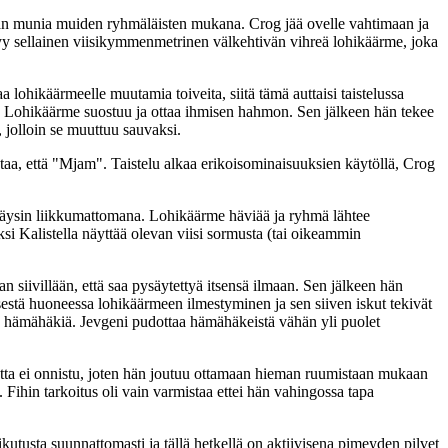
amaan munia muiden ryhmäläisten mukana. Crog jää ovelle vahtimaan ja
tyy sellainen viisikymmenmetrinen välkehtivän vihreä lohikäärme, joka
 lohikäärmeelle muutamia toiveita, siitä tämä auttaisi taistelussa
ientä. Lohikäärme suostuu ja ottaa ihmisen hahmon. Sen jälkeen hän tekee
 jolloin se muuttuu sauvaksi.
astaa, että "Mjam". Taistelu alkaa erikoisominaisuuksien käytöllä, Crog
ä täysin liikkumattomana. Lohikäärme häviää ja ryhmä lähtee
ksi Kalistella näyttää olevan viisi sormusta (tai oikeammin
n siivillään, että saa pysäytettyä itsensä ilmaan. Sen jälkeen hän
estä huoneessa lohikäärmeen ilmestyminen ja sen siiven iskut tekivät
tä hämähäkiä. Jevgeni pudottaa hämähäkeistä vähän yli puolet
utta ei onnistu, joten hän joutuu ottamaan hieman ruumistaan mukaan
ihin tarkoitus oli vain varmistaa ettei hän vahingossa tapa
ikutusta suunnattomasti ja tällä hetkellä on aktiivisena pimeyden pilvet