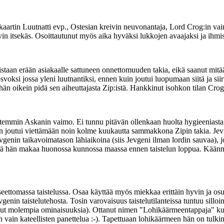
tiokaartin Luutnatti evp., Ostesian kreivin neuvonantaja, Lord Crog:in
 itsekäs. Osoittautunut myös aika hyväksi lukkojen avaajaksi ja ihmisten
an erään asiakaalle sattuneen onnettomuuden takia, eikä saanut mitään
irosvoksi jossa yleni luutnantiksi, ennen kuin joutui luopumaan siitä ja 
 oikein pidä sen aiheuttajasta Zip:istä. Hankkinut isohkon tilan Crog
ttemmin Askanin vaimo. Ei tunnu pitävän ollenkaan huolta hygieeniasta (
in joutui viettämään noin kolme kuukautta sammakkona Zipin takia. Jevg
vgenin taikavoimatason lähiaikoina (siis Jevgeni ilman lordin sauvaa), j
 että hän makaa huonossa kunnossa maassa ennen taistelun loppua. Kään
eettomassa taistelussa. Osaa käyttää myös miekkaa erittäin hyvin ja os
enin taistelutehosta. Tosin varovaisuus taistelutilanteissa tuntuu silloi
nut molempia ominaisuuksia). Ottanut nimen "Lohikäärmeentappaja" kun
 on vain kateellisten panettelua :-). Tapettuaan lohikäärmeen hän on tulki