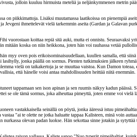
sta vivusta, jolloin kuuluu hirmuista meteliä ja neljänkymmenen metrin
oissa on piikkimattoja. Lisäksi muutamassa laatikoissa on pienempiä aseit
 Jevgeni ihmettelevät vielä tarkemmin aseita (Gardan ja Galavan purkava
ihi vuorostaan koittaa repiä sitä auki, mutta ei onnistu. Seuraavaksi yr
n mitään koska on niin heikkona, joten hän voi rauhassa vetää pullolli
 hän myy oven pois erikoisominaisuudellaan, kuullen samalla, että siinä 
 lasihylly, jonka päällä on sormus. Pienten tutkimuksien jälkeen ryhmä s
ulemma vielä on taikakertoja ja se muuttaa vaistoa. Kun Damon toteaa, ett
rvallisia, että hänelle voisi antaa mahdollisuuden heittää niitä enemmän
stuneet tappamaan sen ison apinan ja sen ruumis näkyy kadun päässä. Se
ttei se ole tämä sormus, joka aiheuttaa pimeyttä, joten emme voi vielä 
oneen vastakkaisella seinällä on pöytä, jonka ääressä istuu pimeähaltia
a vastaa "ai te olette ne jotka haluatte tappaa Kalisteen, minä voin autt
nurkassa olevan padan luokse. Hän sekottaa sinne jotakin ja sytyttää tul
 Kalistea raivon vallassa. Kaliste sanoo "Nuo typerät pimeähaltiat, kui