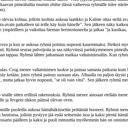
aavan pimeähaltia ruumin ohitse (tässä vaiheessa ryhmälle tulee mielee
an).
olevaa kohtaa, jolloin tuolista aukeaa laatikko ja Kaliste ottaa sieltä 
-avain paikalleen tai teille käy kuin hänelle". Sen jälkeen näky katkeaa
mpärilleen ja vaikuttaa hieman hermostuneelta ja jatkaa "ja kuolkaa, sill
on ovea ja kun se aukeaa ryhmä poistuu nopeasti kauemmaksi. Hetkeä my
asti. Ryhmä seuraa palveijoita ja saa näkyviinsä parinkymmenen pimeähal
aan tappaa. Ryhmä lähtee jatkamaan matkaa valtaistuinsaliin. Kun ryhm
at alas. Crog menee valtaistuimen luokse ja painaa samasta paikasta kuin 
 ketään, joten ryhmä painuu suoraan alas. Alhaalla on paljon täysin pani
", mutta jatkaa hyvin nopeasti, "se oli vain vitsi". Sen jälkeen ryhmä m
sen sisälle sitten erillisiä rakennuksia. Ryhmä menee ainoaan etelään me
lle ja Jevgeni rikkoo päässä olevan oven.
emmille puoleilla aukeaa hämähäkinseitin peittämät huoneet. Ryhmä me
uutonsa, jolloin pystyyn jää enää seitsemän isoa ja kaksi pientä hämä
panssarin päälleen ja kaksi ja puoli minuuttia myöhemmin hän on onnis