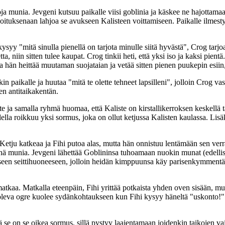
toja munia. Jevgeni kutsuu paikalle viisi goblinia ja käskee ne hajott
koituksenaan lahjoa se avukseen Kalisteen voittamiseen. Paikalle ilmes
syy "mitä sinulla pienellä on tarjota minulle siitä hyvästä", Crog tarjoaa
etta, niin sitten tulee kaupat. Crog tinkii heti, että yksi iso ja kaksi p
hän heittää muutaman suojataian ja vetää sitten pienen puukepin esiin,
n paikalle ja huutaa "mitä te olette tehneet lapsilleni", jolloin Crog v
en antitaikakentän.
tte ja samalla ryhmä huomaa, että Kaliste on kirstallikerroksen keskell
ella roikkuu yksi sormus, joka on ollut ketjussa Kalisten kaulassa. Lisä
 Ketju katkeaa ja Fihi putoa alas, mutta hän onnistuu lentämään sen verra
nä munia. Jevgeni lähettää Goblininsa tuhoamaan nuokin munat (edellis
toiseen seittihuoneeseen, jolloin heidän kimppuunsa käy parisenkymmen
atkaa. Matkalla eteenpäin, Fihi yrittää potkaista yhden oven sisään, m
leva ogre kuolee sydänkohtaukseen kun Fihi kysyy häneltä "uskonto!". F
ttä se on se oikea sormus, sillä pystyy laajentamaan joidenkin taikojen va