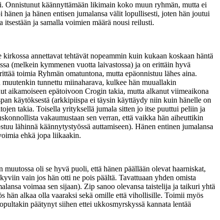
ksi. Onnistunut käännyttämään likimain koko muun ryhmän, mutta ei
änen ja hänen entisen jumalansa välit lopullisesti, joten hän joutui
a itsestään ja samalla voimien määrä nousi reilusti.
ekee kirkossa annettavat tehtävät nopeammin kuin kukaan koskaan häntä
sa (melkein kymmenen vuotta laivastossa) ja on erittäin hyvä
rittää toimia Ryhmän omatuntona, mutta epäonnistuu lähes aina.
on muutenkin tunnettu miinaharava, kulkee hän muuallakin
unut aikamoiseen epätoivoon Crogin takia, mutta alkanut viimeaikona
span käytöksestä (arkkipiispa ei täysin käyttäydy niin kuin hänelle on
en takia. Toisella yrityksellä jumala sitten jo itse puuttui peliin ja
skonnollista vakaumustaan sen verran, että vaikka hän aiheuttikin
ostuu lähinnä käännytystyössä auttamiseen). Hänen entinen jumalansa
voimia ehkä jopa liikaakin.
uutossa oli se hyvä puoli, että hänen päällään olevat haarniskat,
näkyviin vain jos hän otti ne pois päältä. Tavattuaan yhden omista
lansa voimaa sen sijaan). Zip sanoo olevansa taistelija ja taikuri yhtä
ös hän alkaa olla vaaraksi sekä omille että vihollisille. Toimii myös
 lopultakin päätynyt siihen ettei ukkosmyrskyssä kannata lentää