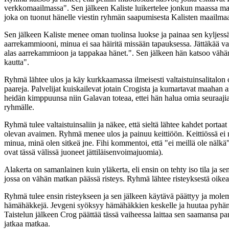
verkkomaailmassa". Sen jälkeen Kaliste luikertelee jonkun maassa mak
joka on tuonut hänelle viestin ryhmän saapumisesta Kalisten maailma
Sen jälkeen Kaliste menee oman tuolinsa luokse ja painaa sen kyljessä 
aarrekammiooni, minua ei saa häiritä missään tapauksessa. Jättäkää vara
alas aarrekammioon ja tappakaa hänet.". Sen jälkeen hän katsoo vähän y
kautta".
Ryhmä lähtee ulos ja käy kurkkaamassa ilmeisesti valtaistuinsalital
paareja. Palvelijat kuiskailevat jotain Crogista ja kumartavat maahan 
heidän kimppuunsa niin Galavan toteaa, ettei hän halua omia seuraaji
ryhmälle.
Ryhmä tulee valtaistuinsaliin ja näkee, että sieltä lähtee kahdet porta
olevan avaimen. Ryhmä menee ulos ja painuu keittiöön. Keittiössä ei näy
minua, minä olen sitkeä jne. Fihi kommentoi, että "ei meillä ole nälkä
ovat tässä välissä juoneet jättiläisenvoimajuomia).
Alakerta on samanlainen kuin yläkerta, eli ensin on tehty iso tila ja 
jossa on vähän matkan päässä risteys. Ryhmä lähtee risteyksestä oikea
Ryhmä tulee ensin risteykseen ja sen jälkeen käytävä päättyy ja mol
hämähäkkejä. Jevgeni syöksyy hämähäkkien keskelle ja huutaa pyhän h
Taistelun jälkeen Crog päättää tässä vaiheessa laittaa sen saamansa 
jatkaa matkaa.