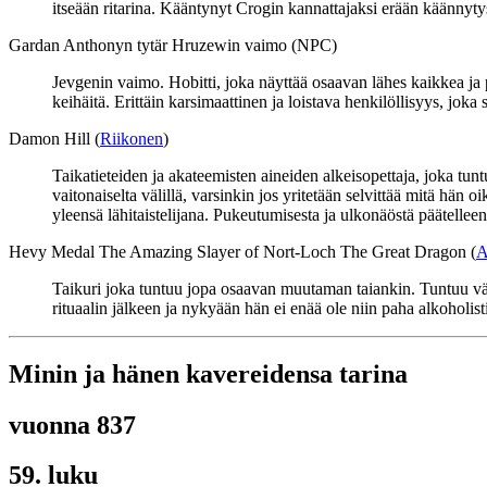
itseään ritarina. Kääntynyt Crogin kannattajaksi erään käännyt
Gardan Anthonyn tytär Hruzewin vaimo (NPC)
Jevgenin vaimo. Hobitti, joka näyttää osaavan lähes kaikkea ja p
keihäitä. Erittäin karsimaattinen ja loistava henkilöllisyys, joka 
Damon Hill (
Riikonen
)
Taikatieteiden ja akateemisten aineiden alkeisopettaja, joka tu
vaitonaiselta välillä, varsinkin jos yritetään selvittää mitä hä
yleensä lähitaistelijana. Pukeutumisesta ja ulkonäöstä päätelleen
Hevy Medal The Amazing Slayer of Nort-Loch The Great Dragon (
A
Taikuri joka tuntuu jopa osaavan muutaman taiankin. Tuntuu väli
rituaalin jälkeen ja nykyään hän ei enää ole niin paha alkoholist
Minin ja hänen kavereidensa tarina
vuonna 837
59. luku