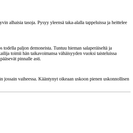
in alhaisia tasoja. Pysyy yleensä taka-alalla tappeluissa ja heittelee
ös todella paljon demoneista. Tuntuu hieman salaperäiseltä ja
kailija toimii hän taikavoimansa vähäisyyden vuoksi taisteluissa
pääsevät pinnalle asti.
enkin jossain vaiheessa. Kääntynyt oikeaan uskoon pienen uskonnollisen