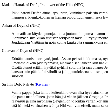
Madam Hatrak of Deife, Irontower of the Hills (NPC)
Pikkuparoni Deifen ainoa lapsi, ritari, kuninkaan palatsin var
mennessä. Pienikokoinen ja hieman pippuriluonteinen, sekä hyvin
Askan of Deymoi (NPC)
Ammatiltaan köyden punoja, mutta joutunut luopumaan ammatista
luopumaan siitä killan sisäisten tekijöiden takia. Siirtynyt mer
Jouduttuaan Viettämään noin kolme kuukautta sammakkona ei hän
Galavan of Deymoi (NPC)
Erittäin kaunis nuori tyttö, jonka Askan pelasti hukkumasta, ny
ilmeisesti oikein pidä ryhmästä, ainakaan sen jälkeen kun hänk
Osoittautunut erittäin hyväksi pyhänä soturina ja saavuttanee Je
kanssa) suin päin kohti vihollista ja lopputuloksena on usein,
suosion.
Sir Fihi Dofo Pyhyte (
Kivinen
)
Vanha pappa, joka tuntuu kuitenkin olevan aika hyvä ainakin as
ole paras mahdollinen, joten hän jää vähän jälkeen Crogin ja Jevg
rääväsuu ja aina myöhässä (Jevgeni on jo jonkin verran korjan
että hän teki varsinaisen työn ja Fihi vain viimeisteli, mutta se