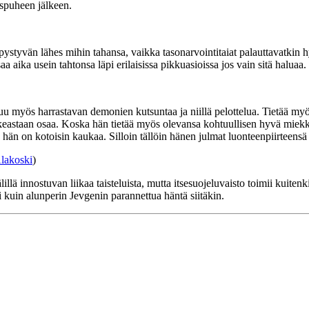
yspuheen jälkeen.
ystyvän lähes mihin tahansa, vaikka tasonarvointitaiat palauttavatkin hyv
saa aika usein tahtonsa läpi erilaisissa pikkuasioissa jos vain sitä haluaa.
ntuu myös harrastavan demonien kutsuntaa ja niillä pelottelua. Tietää my
n oikeastaan osaa. Koska hän tietää myös olevansa kohtuullisen hyvä miek
 hän on kotoisin kaukaa. Silloin tällöin hänen julmat luonteenpiirteensä 
lakoski
)
llä innostuvan liikaa taisteluista, mutta itsesuojeluvaisto toimii kuit
i kuin alunperin Jevgenin parannettua häntä siitäkin.