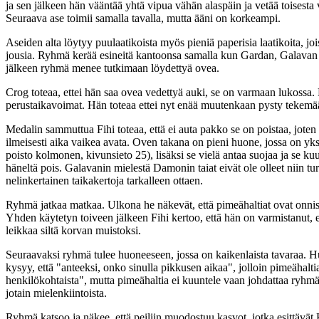
ja sen jälkeen hän vääntää yhtä vipua vähän alaspäin ja vetää toise
Seuraava ase toimii samalla tavalla, mutta ääni on korkeampi.
Aseiden alta löytyy puulaatikoista myös pieniä paperisia laatikoita, j
jousia. Ryhmä kerää esineitä kantoonsa samalla kun Gardan, Galavan ja
jälkeen ryhmä menee tutkimaan löydettyä ovea.
Crog toteaa, ettei hän saa ovea vedettyä auki, se on varmaan lukossa. F
perustaikavoimat. Hän toteaa ettei nyt enää muutenkaan pysty tekemää
Medalin sammuttua Fihi toteaa, että ei auta pakko se on poistaa, joten
ilmeisesti aika vaikea avata. Oven takana on pieni huone, jossa on yksi
poisto kolmonen, kivunsieto 25), lisäksi se vielä antaa suojaa ja se ku
häneltä pois. Galavanin mielestä Damonin taiat eivät ole olleet niin tu
nelinkertainen taikakertoja tarkalleen ottaen.
Ryhmä jatkaa matkaa. Ulkona he näkevät, että pimeähaltiat ovat onni
Yhden käytetyn toiveen jälkeen Fihi kertoo, että hän on varmistanut, e
leikkaa siltä korvan muistoksi.
Seuraavaksi ryhmä tulee huoneeseen, jossa on kaikenlaista tavaraa. Hu
kysyy, että "anteeksi, onko sinulla pikkusen aikaa", jolloin pimeähalti
henkilökohtaista", mutta pimeähaltia ei kuuntele vaan johdattaa ryhmän 
jotain mielenkiintoista.
Ryhmä katsoo ja näkee, että peiliin muodostuu kasvot, jotka esittävät