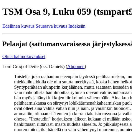
TSM Osa 9, Luku 059 (tsmpart9
Edellinen kuvaus
Seuraava kuvaus
Indeksiin
Pelaajat (sattumanvaraisessa järjestyksessä
Ohita hahmokuvaukset
Lord Crog of Deife (o.s. Daniels) (
Ahponen
)
Taistelija joka raahautuu eteenpäin täydessä peltihaarniskan, mu
miekkailutaidolla ole niin suurta merkitystä, koska hänen heikot
Syntyperältään alunperin kerjäläinen, mutta saatuaan isosedän t
vain mahdollista hän ilmoittaa ryhmän olevan valmis auttamaan m
hän myös jättänyt lukkojen tiirikoinnin vähemmälle. Aina kun häne
peltihaarniskansa on siirtynyt lohikäärmenahkahaarniskan puolu
ovat olleet aina välillä vähän niin ja näin, ja varsinkin huonost
ammattiin, oltuaan sitä ennen jo kerran takaisin rosvona ja vai
ohessa. "Ihotaudin" korjauksen jälkeen kukaan ei millään usko,
hankittuaan riittävästi maata uudelta alueelta. Jo pikkulapsesta
nuoremmiten, ikä hänellä on vain vähentynyt nuorennusjuomien 