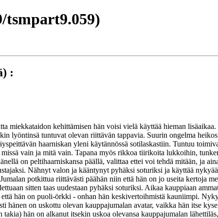
/tsmpart9.059)
) :
tta miekkataidon kehittämisen hän voisi vielä käyttää hieman lisäaikaa. 
kin lyöntinsä tuntuvat olevan riittävän tappavia. Suurin ongelma heikost
äyspeittävän haarniskan yleni käytännössä sotilaskastiin. Tuntuu toimiv
issä vain ja mitä vain. Tapana myös rikkoa tiirikoita lukkoihin, tunkem
llä on peltihaarniskansa päällä, valittaa ettei voi tehdä mitään, ja aina
stajaksi. Nähnyt valon ja kääntynyt pyhäksi soturiksi ja käyttää nykyää
i. Jumalan potkittua riittävästi päähän niin että hän on jo useita kertoja
hdettuaan sitten taas uudestaan pyhäksi soturiksi. Aikaa kauppiaan amma
 että hän on puoli-örkki - onhan hän keskivertoihmistä kauniimpi. Nyky
 asti hänen on uskottu olevan kauppajumalan avatar, vaikka hän itse kys
takia) hän on alkanut itsekin uskoa olevansa kauppajumalan lähettiläs