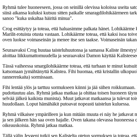
Ryhmä tulee huoneeseen, jossa on seinillä olevissa koloissa useita sa
siinä aikansa kuluksi kutsuu sitten paikalle smaragdilohikäärmeen tar
sanoo "kuka uskaltaa häiritä minua".
Crog esittäytyy ja toteaa, että haluasimme palkata hänet. Lohikäärme ky
Marilit-rotuista otusta vastaan. Lohikäärme toteaa, että kaksi isoa toiv
oven luokse voimaseinän ja menee itse sen taakse. Voimaseinän takana 
Seuraavaksi Crog huutaa taisteluhuutonsa ja samassa Kaliste ilmestyyki
aloittaa liikkumattomuudella ja seuraavaksi Damon käyttää Kalisteese
Tässä vaiheessa smargilohikäärme toteaa, että turhaan te minut kutsui
katsomaan jymähtänyttä Kalistea. Fihi huomaa, että kristallin ulkopuol
rannerenkaita) sormissaan.
Fihi lentää ylös ja tarttuu sormukseen kiinni ja jää siihen roikkumaan.
pudottautuu alas. Ryhmä jatkaa matkaa ja ohittaa toisen huoneen täyn
selvää jälkeä kaikista munista). Muut jatkavat matkaansa ja tulevat 
huudollaan. Loput hämähäkit putoavat nopeasti taistelun kuluessa.
Ryhmä vilkaisee ympärilleen ja kun mitään muuta ei näy he jatkavat m
ja sen jälkeen hän saa oven hajalle. Oven takana olevassa huoneessa o
oikeauskoisia. Ryhmä jatkaa matkaa.
Tällä välin Jevgeni tutkii sen Kalistelta otetun sormuksen ja toteaa, e