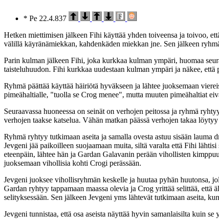
* Pe 22.4.837
Hetken miettimisen jälkeen Fihi käyttää yhden toiveensa ja toivoo, ett
välillä käyränämiekkan, kahdenkäden miekkan jne. Sen jälkeen ryhmä l
Parin kulman jälkeen Fihi, joka kurkkaa kulman ympäri, huomaa seur
taisteluhuudon. Fihi kurkkaa uudestaan kulman ympäri ja näkee, että p
Ryhmä päättää käyttää häiriötä hyväkseen ja lähtee juoksemaan viereis
pimeähaltialle, "tuolla se Crog menee", mutta muuten pimeähaltiat ei
Seuraavassa huoneessa on seinät on verhojen peitossa ja ryhmä ryhtyy
verhojen taakse katselua. Vähän matkan päässä verhojen takaa löytyy te
Ryhmä ryhtyy tutkimaan aseita ja samalla ovesta astuu sisään lauma d
Jevgeni jää paikoilleen suojaamaan muita, siltä varalta että Fihi läht
eteenpäin, lähtee hän ja Gardan Galavanin perään vihollisten kimppuun
juoksemaan vihollisia kohti Crogi perässään.
Jevgeni juoksee vihollisryhmän keskelle ja huutaa pyhän huutonsa, joll
Gardan ryhtyy tappamaan maassa olevia ja Crog yrittää selittää, että ä
selityksessään. Sen jälkeen Jevgeni yms lähtevät tutkimaan aseita, ku
Jevgeni tunnistaa, että osa aseista näyttää hyvin samanlaisilta kuin se