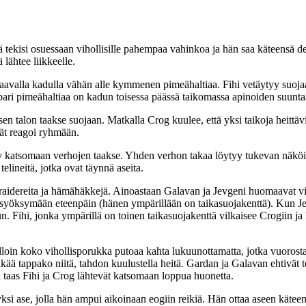
ä tekisi osuessaan vihollisille pahempaa vahinkoa ja hän saa käteensä de
ähtee liikkeelle.
aavalla kadulla vähän alle kymmenen pimeähaltiaa. Fihi vetäytyy suo
ari pimeähaltiaa on kadun toisessa päässä taikomassa apinoiden suuntaan
en talon taakse suojaan. Matkalla Crog kuulee, että yksi taikoja heittä
vät reagoi ryhmään.
 katsomaan verhojen taakse. Yhden verhon takaa löytyy tukevan näköine
lineitä, jotka ovat täynnä aseita.
raidereita ja hämähäkkejä. Ainoastaan Galavan ja Jevgeni huomaavat viho
isi syöksymään eteenpäin (hänen ympärillään on taikasuojakenttä). Kun J
. Fihi, jonka ympärillä on toinen taikasuojakenttä vilkaisee Crogiin j
oin koko vihollisporukka putoaa kahta lukuunottamatta, jotka vuorostaan 
lkää tappako niitä, tahdon kuulustella heitä. Gardan ja Galavan ehtivät
n taas Fihi ja Crog lähtevät katsomaan loppua huonetta.
 yksi ase, jolla hän ampui aikoinaan eogiin reikiä. Hän ottaa aseen kätee