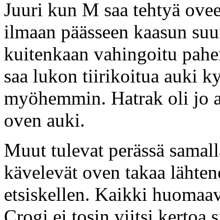
Juuri kun M saa tehtyä oveen
ilmaan päässeen kaasun suur
kuitenkaan vahingoitu pah
saa lukon tiirikoitua auki 
myöhemmin. Hatrak oli jo a
oven auki.
Muut tulevat perässä samal
kävelevät oven takaa lähtene
etsiskellen. Kaikki huomaav
Crogi ei tosin viitsi kertoa 