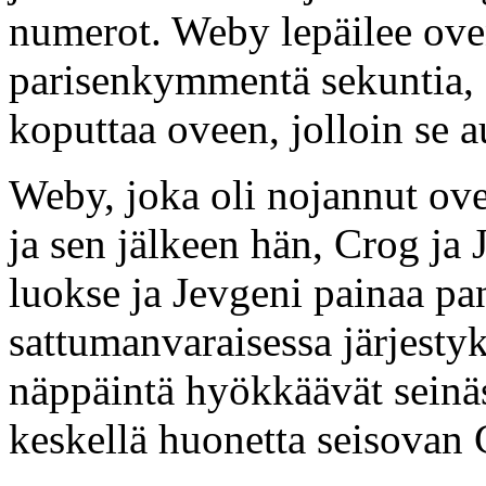
numerot. Weby lepäilee oven
parisenkymmentä sekuntia, 
koputtaa oveen, jolloin se a
Weby, joka oli nojannut ove
ja sen jälkeen hän, Crog ja
luokse ja Jevgeni painaa pa
sattumanvaraisessa järjesty
näppäintä hyökkäävät seinäs
keskellä huonetta seisovan