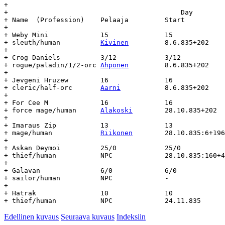
+

+					    Day				Age

+ Name	(Profession)	Pelaaja		Start		End		(days)

+

+ Weby Mini		15		15

+ sleuth/human		
Kivinen
		8.6.835+202	-		-

+

+ Crog Daniels		3/12		3/12

+ rogue/paladin/1/2-orc	
Ahponen
		8.6.835+202	-		-

+

+ Jevgeni Hruzew	16		16

+ cleric/half-orc	
Aarni
		8.6.835+202	-		-

+

+ For Cee M		16		16

+ force mage/human	
Alakoski
	28.10.835+202	-		-

+

+ Imaraus Zip		13		13

+ mage/human		
Riikonen
	28.10.835:6+196	-		-

+

+ Askan Deymoi		25/0		25/0

+ thief/human		NPC		28.10.835:160+42-		-

+

+ Galavan		6/0		6/0

+ sailor/human		NPC		-		-		-

+

+ Hatrak		10		10

Edellinen kuvaus
Seuraava kuvaus
Indeksiin