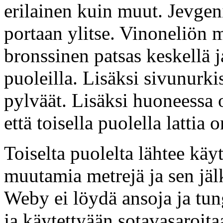
erilainen kuin muut. Jevgeni
portaan ylitse. Vinoneliön 
bronssinen patsas keskellä 
puoleilla. Lisäksi sivunurki
pylväät. Lisäksi huoneessa 
että toisella puolella lattia
Toiselta puolelta lähtee kä
muutamia metrejä ja sen jäl
Weby ei löydä ansoja ja tun
ja käytettyään sotavasaroitaa