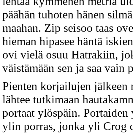
lentää kymmenen metriä ul
päähän tuhoten hänen silmä
maahan. Zip seisoo taas ov
hieman hipasee häntä iskien
ovi vielä osuu Hatrakiin, jo
väistämään sen ja saa vain 
Pienten korjailujen jälkeen
lähtee tutkimaan hautakammi
portaat ylöspäin. Portaiden
ylin porras, jonka yli Crog 