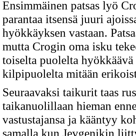
Ensimmäinen patsas lyö Cro
parantaa itsensä juuri ajois
hyökkäyksen vastaan. Patsa
mutta Crogin oma isku tekee
toiselta puolelta hyökkäävä 
kilpipuolelta mitään erikois
Seuraavaksi taikurit taas ru
taikanuolillaan hieman enn
vastustajansa ja kääntyy ko
samalla kun Jevgenikin liitt