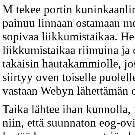
M tekee portin kuninkaanli
painuu linnaan ostamaan men
sopivaa liikkumistaikaa. He
liikkumistaikaa riimuina ja o
takaisin hautakammiolle, jo
siirtyy oven toiselle puolel
vastaan Webyn lähettämän o
Taika lähtee ihan kunnolla,
niin, että suunnaton eog-ovi