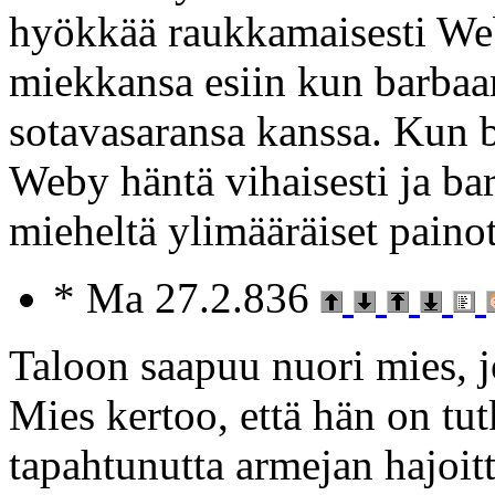
hyökkää raukkamaisesti W
miekkansa esiin kun barbaa
sotavasaransa kanssa. Kun b
Weby häntä vihaisesti ja ba
mieheltä ylimääräiset painot
* Ma 27.2.836
Taloon saapuu nuori mies, jo
Mies kertoo, että hän on tut
tapahtunutta armejan hajoit