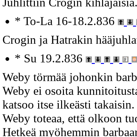
Juhlittiin Crogin kihlajaisia
* To-La 16-18.2.836
Crogin ja Hatrakin hääjuhla
* Su 19.2.836
Weby törmää johonkin barbaa
Weby ei osoita kunnitoitus
katsoo itse ilkeästi takaisin
Weby toteaa, että olkoon tuo
Hetkeä myöhemmin barbaari 