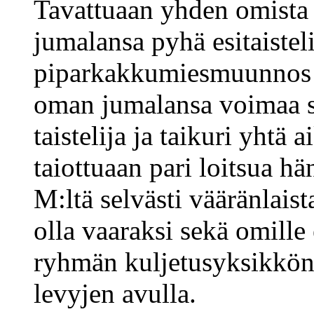
Tavattuaan yhden omista j
jumalansa pyhä esitaisteli
piparkakkumiesmuunnos p
oman jumalansa voimaa se
taistelija ja taikuri yhtä 
taiottuaan pari loitsua h
M:ltä selvästi vääränlaist
olla vaaraksi sekä omille 
ryhmän kuljetusyksikkönä,
levyjen avulla.