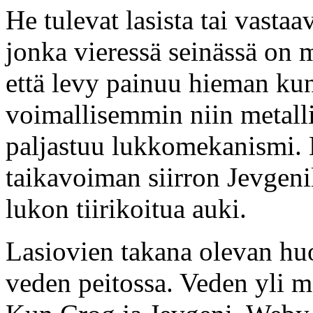
He tulevat lasista tai vastaa
jonka vieressä seinässä on
että levy painuu hieman kun 
voimallisemmin niin metalli
paljastuu lukkomekanismi. 
taikavoiman siirron Jevgen
lukon tiirikoitua auki.
Lasiovien takana olevan hu
veden peitossa. Veden yli me