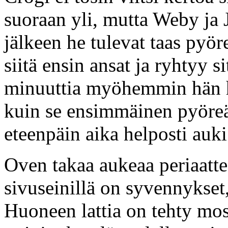
suoraan yli, mutta Weby ja 
jälkeen he tulevat taas pyö
siitä ensin ansat ja ryhtyy
minuuttia myöhemmin hän h
kuin se ensimmäinen pyöreä o
eteenpäin aika helposti auki
Oven takaa aukeaa periaatt
sivuseinillä on syvennykset,
Huoneen lattia on tehty mosa