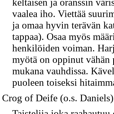
keltaisen ja oranssin vär
vaalea iho. Viettää suur
ja omaa hyvin terävän kat
tappaa). Osaa myös määrit
henkilöiden voiman. Harj
myötä on oppinut vähän
mukana vauhdissa. Kävel
puoleen toiseksi hitaimm
Crog of Deife (o.s. Daniels)
Taistelija joka raahautuu