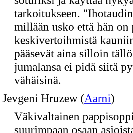
tarkoitukseen. "Ihotaudi
millään usko että hän on
keskivertoihmistä kaunii
pääsevät aina silloin täll
jumalansa ei pidä siitä 
vähäisinä.
Jevgeni Hruzew (
Aarni
)
Väkivaltainen pappisoppi
suurimpaan osaan asioista 