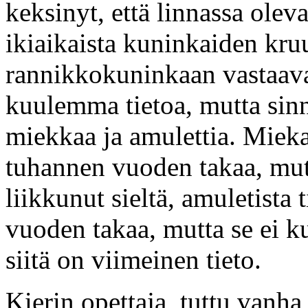
keksinyt, että linnassa oleva
ikiaikaista kuninkaiden kruu
rannikkokuninkaan vastaava
kuulemma tietoa, mutta sinn
miekkaa ja amulettia. Mieka
tuhannen vuoden takaa, mut
liikkunut sieltä, amuletista
vuoden takaa, mutta se ei k
siitä on viimeinen tieto.
Kierin opettaja, tuttu vanha