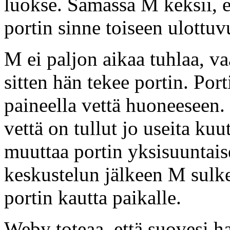
luokse. Samassa M keksii, e
portin sinne toiseen ulottuv
M ei paljon aikaa tuhlaa, va
sitten hän tekee portin. Port
paineella vettä huoneesee
vettä on tullut jo useita ku
muuttaa portin yksisuuntais
keskustelun jälkeen M sulke
portin kautta paikalle.
Weby toteaa, että suovesi h