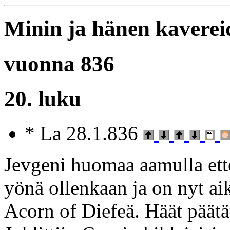
Minin ja hänen kaverei
vuonna 836
20. luku
* La 28.1.836
Jevgeni huomaa aamulla ette
yönä ollenkaan ja on nyt ai
Acorn of Diefeä. Häät päätät