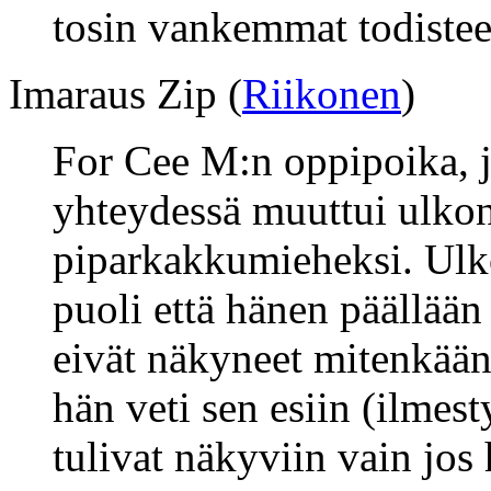
tosin vankemmat todisteet
Imaraus Zip (
Riikonen
)
For Cee M:n oppipoika, 
yhteydessä muuttui ulkon
piparkakkumieheksi. Ulk
puoli että hänen päällään 
eivät näkyneet mitenkään,
hän veti sen esiin (ilmesty
tulivat näkyviin vain jos 