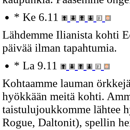
* Ke 6.11
Lähdemme Ilianista kohti E
päivää ilman tapahtumia.
* La 9.11
Kohtaamme lauman örkkejä, 
hyökkään meitä kohti. Amm
taistulujoukkomme lähtee h
Rogue, Daltonit), spellin heit