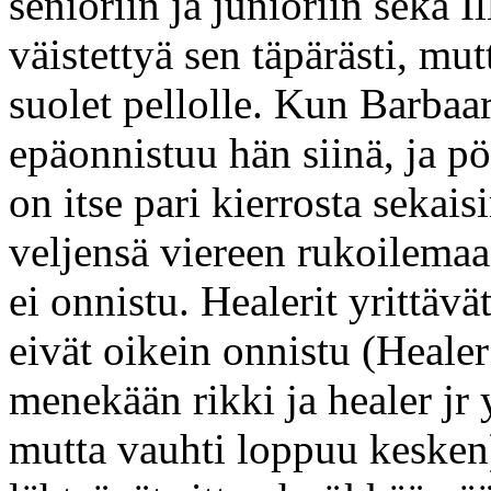
senioriin ja junioriin sekä Il
väistettyä sen täpärästi, mu
suolet pellolle. Kun Barbaar
epäonnistuu hän siinä, ja pö
on itse pari kierrosta sekai
veljensä viereen rukoilemaa
ei onnistu. Healerit yrittävät
eivät oikein onnistu (Heale
menekään rikki ja healer jr y
mutta vauhti loppuu kesken),