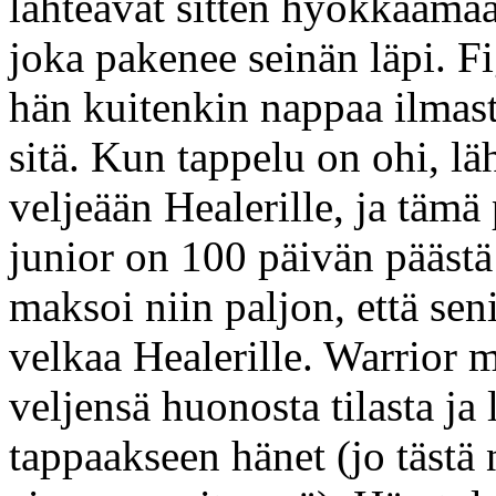
lähteävät sitten hyökkäämää
joka pakenee seinän läpi. Fi
hän kuitenkin nappaa ilmast
sitä. Kun tappelu on ohi, l
veljeään Healerille, ja tämä
junior on 100 päivän pääst
maksoi niin paljon, että se
velkaa Healerille. Warrior 
veljensä huonosta tilasta j
tappaakseen hänet (jo tästä 