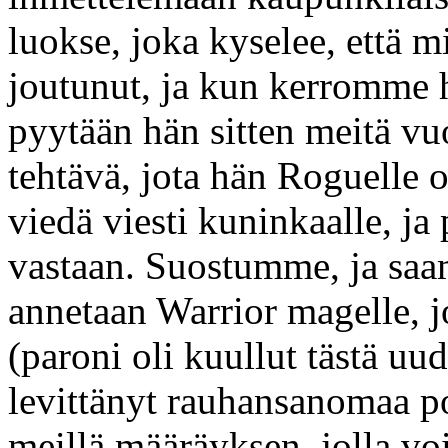
luokse, joka kyselee, että m
joutunut, ja kun kerromme 
pyytään hän sitten meitä v
tehtävä, jota hän Roguelle ol
viedä viesti kuninkaalle, ja
vastaan. Suostumme, ja saam
annetaan Warrior magelle, jo
(paroni oli kuullut tästä uud
levittänyt rauhansanomaa po
meillä määräyksen, jolla vo