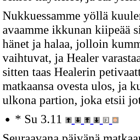
Nukkuessamme yöllä kuulem
avaamme ikkunan kiipeää sie
hänet ja halaa, jolloin kum
vaihtuvat, ja Healer varasta
sitten taas Healerin petivaa
matkaansa ovesta ulos, ja 
ulkona partion, joka etsii jo
* Su 3.11
Seuraavana päivänä matka