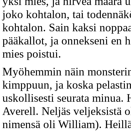
yksi mies, ja hirveä määrä 
joko kohtalon, tai todennäkö
kohtalon. Sain kaksi noppaa
pääkallot, ja onnekseni en 
mies poistui.
Myöhemmin näin monsterin
kimppuun, ja koska pelastin 
uskollisesti seurata minua. 
Averell. Neljäs veljeksistä 
nimensä oli William). Heillä