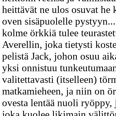
heittävät ne ulos osuvat he 
oven sisäpuolelle pystyyn...
kolme örkkiä tulee teurastet
Averellin, joka tietysti kos
pelistä Jack, johon osuu a
yksi onnistuu tunkeutumaan 
valitettavasti (itselleen) tö
matkamieheen, ja niin on ö
ovesta lentää nuoli ryöppy, 
joka kuolee likimain välitt