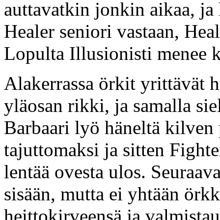
auttavatkin jonkin aikaa, j
Healer seniori vastaan, Heal
Lopulta Illusionisti menee 
Alakerrassa örkit yrittävät 
yläosan rikki, ja samalla si
Barbaari lyö häneltä kilven
tajuttomaksi ja sitten Fighte
lentää ovesta ulos. Seuraav
sisään, mutta ei yhtään örkk
heittokirveensä ja valmista