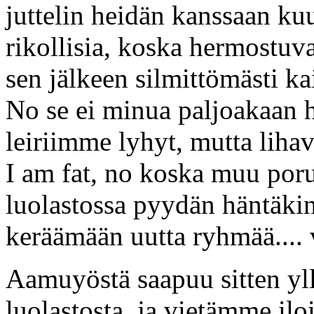
juttelin heidän kanssaan kuu
rikollisia, koska hermostuva
sen jälkeen silmittömästi k
No se ei minua paljoakaan hä
leiriimme lyhyt, mutta liha
I am fat, no koska muu poru
luolastossa pyydän häntäkin
keräämään uutta ryhmää....
Aamuyöstä saapuu sitten yl
luolastosta, ja vietämme iloi