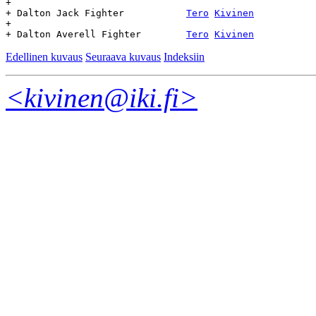
+

+ Dalton Jack Fighter		
Tero
Kivinen
		1	Dead
+

+ Dalton Averell Fighter	
Tero
Kivinen
Edellinen kuvaus
Seuraava kuvaus
Indeksiin
<kivinen@iki.fi>