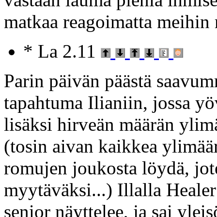
matkaa reagoimatta meihin 
* La 2.11
Parin päivän päästä saav
tapahtuma Ilianiin, jossa
lisäksi hirveän määrän ylimä
(tosin aivan kaikkea ylimäär
romujen joukosta löydä, jot
myytäväksi...) Illalla Healer
senior näyttelee, ja sai ylei