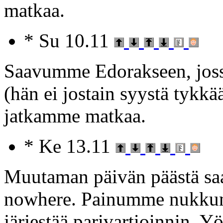
matkaa.
* Su 10.11
Saavumme Edorakseen, joss
(hän ei jostain syystä tykk
jatkamme matkaa.
* Ke 13.11
Muutaman päivän päästä sa
nowhere. Painumme nukkum
järjestää parivartioinnin. Y