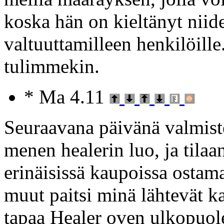
koska hän on kieltänyt nii
valtuuttamilleen henkilöill
tulimmekin.
* Ma 4.11
Seuraavana päivänä valmis
menen healerin luo, ja tila
erinäisissä kaupoissa ostam
muut paitsi minä lähtevät k
tapaa Healer oven ulkopuol