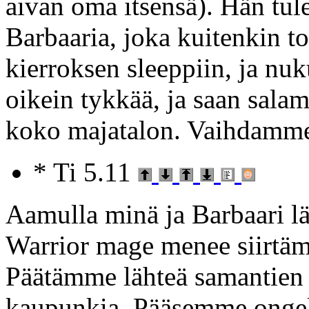
aivan oma itsensä). Hän tule
Barbaaria, joka kuitenkin 
kierroksen sleeppiin, ja nuk
oikein tykkää, ja saan salam
koko majatalon. Vaihdamme
* Ti 5.11
Aamulla minä ja Barbaari 
Warrior mage menee siirtämä
Päätämme lähteä samantien
kaupunkia. Pääsemme ongelm