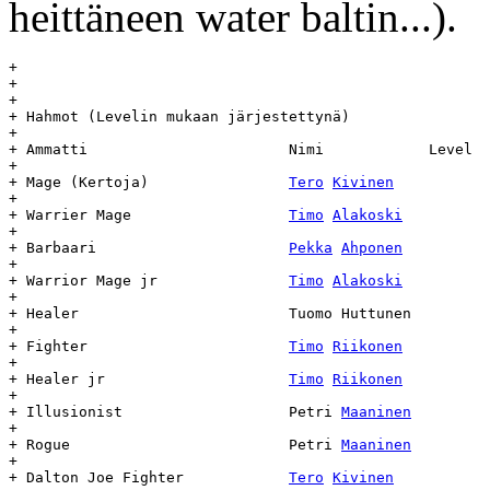
heittäneen water baltin...).
+

+

+

+ Hahmot (Levelin mukaan järjestettynä)

+

+ Ammatti			Nimi		Level	alku	loppu

+

+ Mage (Kertoja)		
Tero
Kivinen
		5	6
+

+ Warrier Mage			
Timo
Alakoski
		5	6
+

+ Barbaari			
Pekka
Ahponen
		3	4
+

+ Warrior Mage jr		
Timo
Alakoski
		4	4
+

+ Healer			Tuomo Huttunen		3	Dead

+

+ Fighter			
Timo
Riikonen
		1	3
+

+ Healer jr			
Timo
Riikonen
		2	2
+

+ Illusionist			Petri 
Maaninen
		1	1
+

+ Rogue				Petri 
Maaninen
		1	1
+

+ Dalton Joe Fighter		
Tero
Kivinen
		1	1