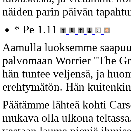
näiden parin päivän tapaht
* Pe 1.11
Aamulla luoksemme saapuu y
palvomaan Worrier "The Gre
hän tuntee veljensä, ja huo
erehtymätön. Hän kuitenkin 
Päätämme lähteä kohti Carsea
mukava olla ulkona teltassa
vastaan lauma pieniä ihmisen