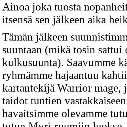
Ainoa joka tuosta nopanheito
itsensä sen jälkeen aika heik
Tämän jälkeen suunnistimme
suuntaan (mikä tosin sattu
kulkusuunta). Saavumme käy
ryhmämme hajaantuu kahtiin
kartantekijä Warrior mage, 
taidot tuntien vastakkaiseen
havaitsimme olevamme tutu
tutun Myri-ruumiin luokse.