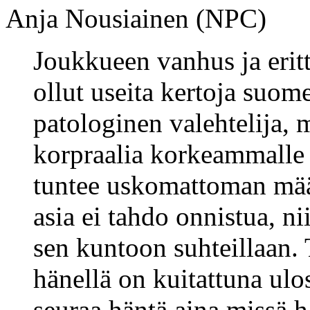
Anja Nousiainen (NPC)
Joukkueen vanhus ja erit
ollut useita kertoja suom
patologinen valehtelija,
korpraalia korkeammalle 
tuntee uskomattoman määr
asia ei tahdo onnistua, n
sen kuntoon suhteillaan. 
hänellä on kuitattuna ulo
seuraa häntä aina missä h