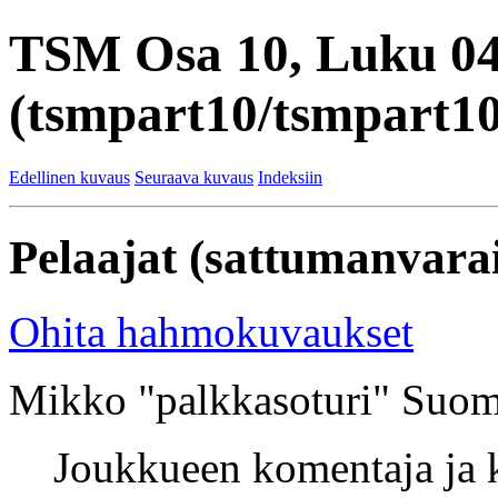
TSM Osa 10, Luku 0
(tsmpart10/tsmpart10
Edellinen kuvaus
Seuraava kuvaus
Indeksiin
Pelaajat (sattumanvarai
Ohita hahmokuvaukset
Mikko "palkkasoturi" Suom
Joukkueen komentaja ja k