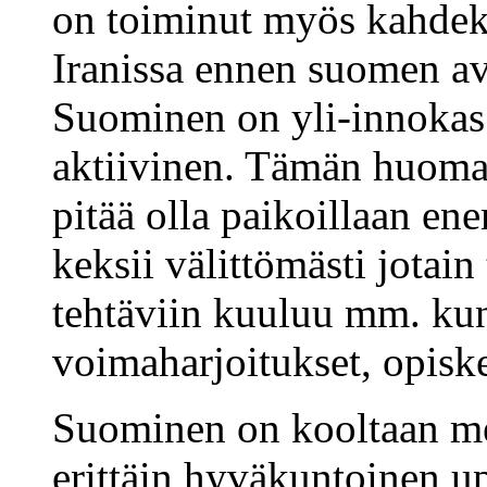
on toiminut myös kahdek
Iranissa ennen suomen a
Suominen on yli-innokas 
aktiivinen. Tämän huomaa,
pitää olla paikoillaan e
keksii välittömästi jotai
tehtäviin kuuluu mm. kun
voimaharjoitukset, opiske
Suominen on kooltaan mel
erittäin hyväkuntoinen u