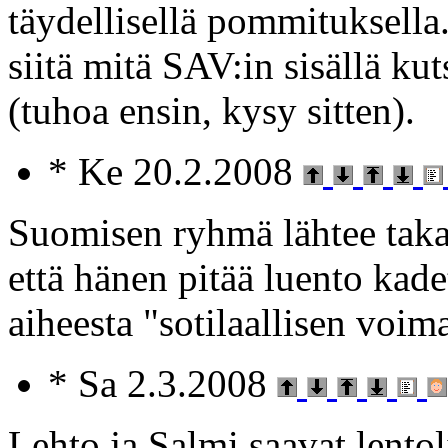
täydellisellä pommituksella
siitä mitä SAV:in sisällä k
(tuhoa ensin, kysy sitten).
* Ke 20.2.2008
Suomisen ryhmä lähtee tak
että hänen pitää luento kad
aiheesta "sotilaallisen voim
* Sa 2.3.2008
Lehto ja Salmi saavat lento