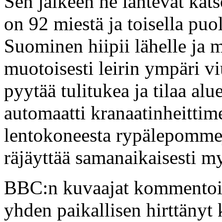
Sen jälkeen he lähtevät kat
on 92 miestä ja toisella puo
Suominen hiipii lähelle ja 
muotoisesti leirin ympäri v
pyytää tulitukea ja tilaa al
automaatti kranaatinheittim
lentokoneesta rypälepomme
räjäyttää samanaikaisesti m
BBC:n kuvaajat kommentoiv
yhden paikallisen hirttänyt 