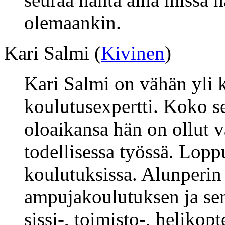
olemaankin.
Kari Salmi (
Kivinen
)
Kari Salmi on vähän yli 
koulutusexpertti. Koko s
oloaikansa hän on ollut
todellisessa työssä. Loppu
koulutuksissa. Alunperin
ampujakoulutuksen ja sen
sissi-, toimisto-, helikopt