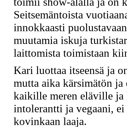
toimii show-alalla ja on
Seitsemäntoista vuotiaana
innokkaasti puolustavaa
muutamia iskuja turkistarh
laittomista toimistaan kii
Kari luottaa itseensä ja o
mutta aika kärsimätön ja 
kaikille meren eläville ja
intolerantti ja vegaani, e
kovinkaan laaja.