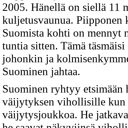
2005. Hänellä on siellä 11 m
kuljetusvaunua. Piipponen k
Suomista kohti on mennyt n
tuntia sitten. Tämä täsmäisi 
johonkin ja kolmisenkymmen
Suominen jahtaa.
Suominen ryhtyy etsimään 
väijytyksen vihollisille ku
väijytysjoukkoa. He jatkavat
he saavat näkyviinsä vihollis