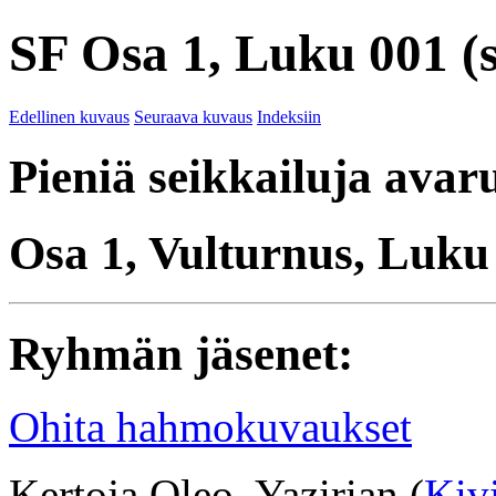
SF Osa 1, Luku 001 (s
Edellinen kuvaus
Seuraava kuvaus
Indeksiin
Pieniä seikkailuja avar
Osa 1, Vulturnus, Luku
Ryhmän jäsenet:
Ohita hahmokuvaukset
Kertoja Oleo, Yazirian (
Kiv