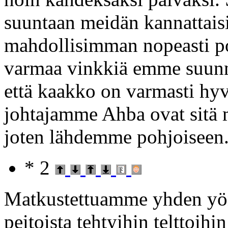
suuntaan meidän kannattaisi
mahdollisimman nopeasti po
varmaa vinkkiä emme suunna
että kaakko on varmasti hyv
johtajamme Ahba ovat sitä m
joten lähdemme pohjoiseen
* 2
Matkustettuamme yhden yön
peitoista tehtyihin telttoih