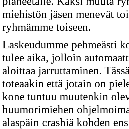
planeetalle. Kaksi muuta ry
miehistön jäsen menevät toi
ryhmämme toiseen.
Laskeudumme pehmeästi koh
tulee aika, jolloin automaat
aloittaa jarruttaminen. Täss
toteaakin että jotain on piel
kone tuntuu muutenkin oleva
huumorimiehen ohjelmoima,
alaspäin crashiä kohden ens