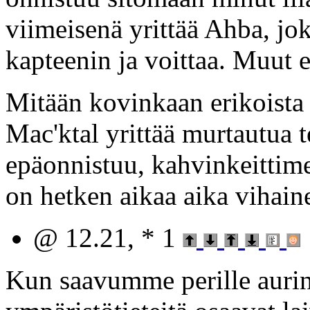
viimeisenä yrittää Ahba, j
kapteenin ja voittaa. Muut ei
Mitään kovinkaan erikoista 
Mac'ktal yrittää murtautua 
epäonnistuu, kahvinkeittime
on hetken aikaa aika vihain
@ 12.21, * 1
Kun saavumme perille aurin