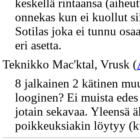
keskellä rintaansa (aiheut
onnekas kun ei kuollut si
Sotilas joka ei tunnu os
eri asetta.
Teknikko Mac'ktal, Vrusk (
8 jalkainen 2 kätinen mu
looginen? Ei muista edes i
jotain sekavaa. Yleensä 
poikkeuksiakin löytyy (ku