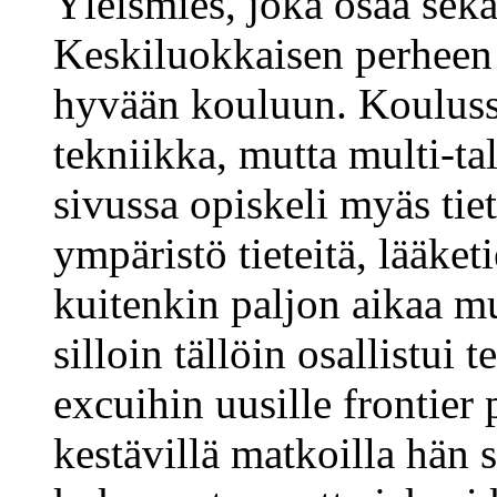
Yleismies, joka osaa sekä 
Keskiluokkaisen perheen p
hyvään kouluun. Kouluss
tekniikka, mutta multi-tal
sivussa opiskeli myäs tie
ympäristö tieteitä, lääket
kuitenkin paljon aikaa mu
silloin tällöin osallistui 
excuihin uusille frontier
kestävillä matkoilla hän 