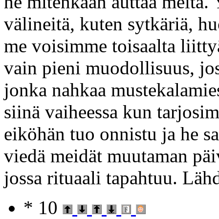
he mitenkään auttaa meitä. Y
välineitä, kuten sytkäriä, h
me voisimme toisaalta liitt
vain pieni muodollisuus, jos
jonka nahkaa mustekalamies 
siinä vaiheessa kun tarjos
eiköhän tuo onnistu ja he sa
viedä meidät muutaman päi
jossa rituaali tapahtuu. L
* 10