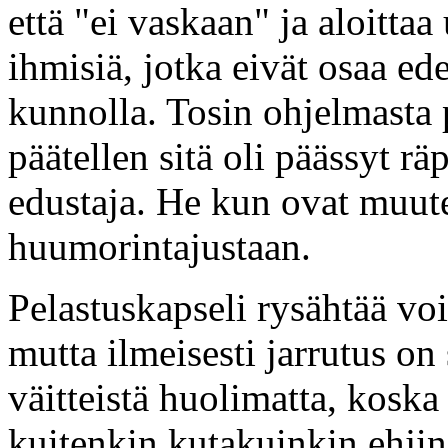
että "ei vaskaan" ja aloitta
ihmisiä, jotka eivät osaa ed
kunnolla. Tosin ohjelmasta 
päätellen sitä oli päässyt r
edustaja. He kun ovat muut
huumorintajustaan.
Pelastuskapseli rysähtää vo
mutta ilmeisesti jarrutus on
väitteistä huolimatta, kosk
kuitenkin kutakuinkin ehjin