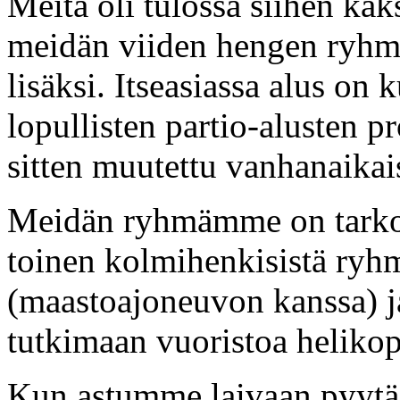
Meitä oli tulossa siihen ka
meidän viiden hengen ryh
lisäksi. Itseasiassa alus o
lopullisten partio-alusten
sitten muutettu vanhanaikai
Meidän ryhmämme on tarkoit
toinen kolmihenkisistä ryh
(maastoajoneuvon kanssa) 
tutkimaan vuoristoa helikop
Kun astumme laivaan pyytä