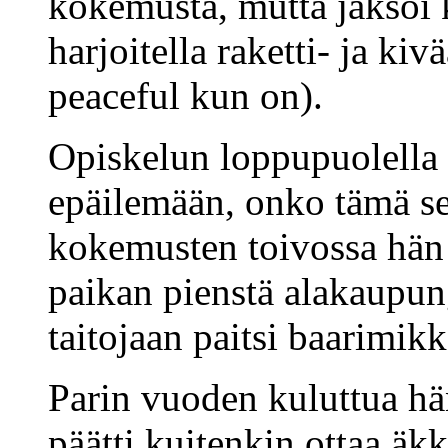
kokemusta, mutta jaksoi 
harjoitella raketti- ja kiv
peaceful kun on).
Opiskelun loppupuolella 
epäilemään, onko tämä se
kokemusten toivossa hän 
paikan pienstä alakaupung
taitojaan paitsi baarimi
Parin vuoden kuluttua hä
päätti kuitenkin ottaa äk