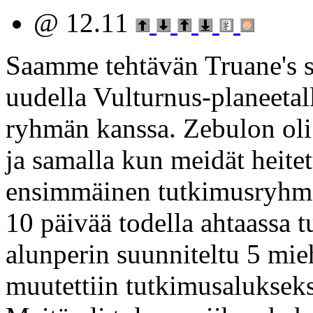
@ 12.11
Saamme tehtävän Truane's sta
uudella Vulturnus-planeeta
ryhmän kanssa. Zebulon oli 
ja samalla kun meidät heitett
ensimmäinen tutkimusryhmä 
10 päivää todella ahtaassa t
alunperin suunniteltu 5 mieh
muutettiin tutkimusalukseksi