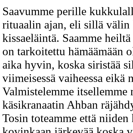
Saavumme perille kukkulalle
rituaalin ajan, eli sillä vä
kissaeläintä. Saamme heiltä
on tarkoitettu hämäämään o
aika hyvin, koska siristää 
viimeisessä vaiheessa eikä 
Valmistelemme itsellemme 
käsikranaatin Ahban räjähdy
Tosin toteamme että niiden k
kovinkaan järkevää koska va