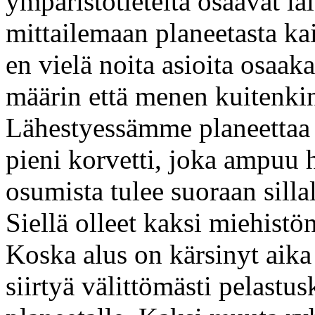
ympäristötieteitä osaavat lai
mittailemaan planeetasta ka
en vielä noita asioita osaak
määrin että menen kuitenk
Lähestyessämme planeettaa i
pieni korvetti, joka ampuu h
osumista tulee suoraan sillal
Siellä olleet kaksi miehistö
Koska alus on kärsinyt aik
siirtyä välittömästi pelastus