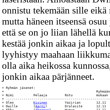
onnistu tekemään sille eikä
mutta häneen itseensä osuu
että se on jo liian lähellä k
kestää jonkin aikaa ja lopult
lyyhistyy maahaan liikkuma
olla aika heikossa kunnossa
jonkin aikaa pärjänneet.
+ Ryhmän jäsenet:

+ 						Ryhmään	Poistunut	Ikä

+ Nimi		Pelaaja		Rotu		mukaan	ryhmästä/syy	päivinä

+ -----------------------------------------------------
+ Oleo		
Kivinen
		Yazirian	12.11	-/-		-

+ Dwille	(
Aarni
)		Dralasite	12.11	-/-		-

+ Ahba		(
Ahponen
)	Human		12.11	-/-		-
