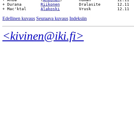
+ Durana	
Riikonen
	Dralasite	12.11	-/-		-

+ Mac'ktal	
Alakoski
Edellinen kuvaus
Seuraava kuvaus
Indeksiin
<kivinen@iki.fi>