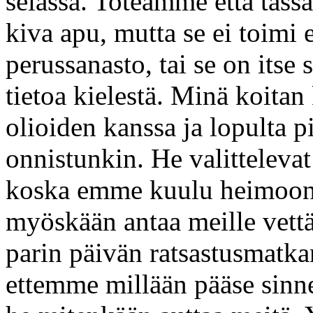
selässä. Toteamme että tässä
kiva apu, mutta se ei toimi 
perussanasto, tai se on itse
tietoa kielestä. Minä koit
olioiden kanssa ja lopulta p
onnistunkin. He valittelevat 
koska emme kuulu heimoon j
myöskään antaa meille vett
parin päivän ratsastusmatk
ettemme millään pääse sinne