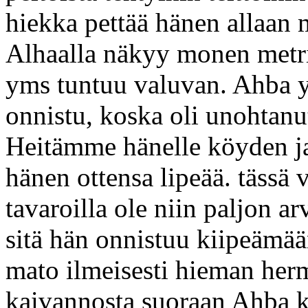
hiekka pettää hänen allaan
Alhaalla näkyy monen metr
yms tuntuu valuvan. Ahba yr
onnistu, koska oli unohtanut
Heitämme hänelle köyden ja
hänen ottensa lipeää. tässä v
tavaroilla ole niin paljon a
sitä hän onnistuu kiipeämää
mato ilmeisesti hieman her
kaivannosta suoraan Ahba