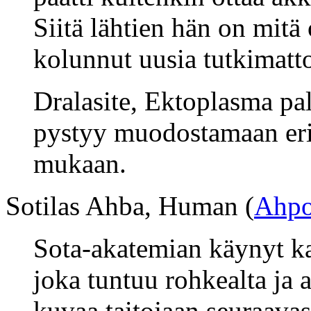
Siitä lähtien hän on mitä
kolunnut uusia tutkimatt
Dralasite, Ektoplasma pal
pystyy muodostamaan erila
mukaan.
Sotilas Ahba, Human (
Ahp
Sota-akatemian käynyt kai
joka tuntuu rohkealta ja a
kuvaa taitojaan seuraavas