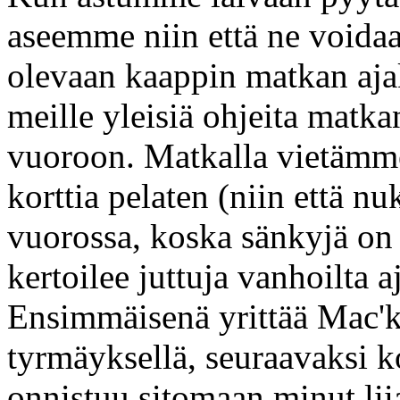
aseemme niin että ne voidaan
olevaan kaappin matkan ajak
meille yleisiä ohjeita matka
vuoroon. Matkalla vietämm
korttia pelaten (niin että 
vuorossa, koska sänkyjä on 
kertoilee juttuja vanhoilta a
Ensimmäisenä yrittää Mac'k
tyrmäyksellä, seuraavaksi k
onnistuu sitomaan minut lii