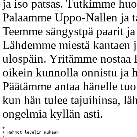
ja iso patsas. Tutkimme hu
Palaamme Uppo-Nallen ja t
Teemme sängystpä paarit ja
Lähdemme miestä kantaen j
ulospäin. Yritämme nostaa 
oikein kunnolla onnistu ja
Päätämme antaa hänelle tuon
kun hän tulee tajuihinsa, 
ongelmia kyllän asti.
+

+ Hahmot levelin mukaan

+
