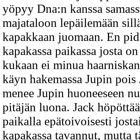
yöpyy Dna:n kanssa samass
majataloon lepäilemään sil
kapakkaan juomaan. En pid
kapakassa paikassa josta on 
kukaan ei minua haarniskan a
käyn hakemassa Jupin pois J
menee Jupin huoneeseen n
pitäjän luona. Jack höpöttä
paikalla epätoivoisesti josta
kapakassa tavannut, mutta 