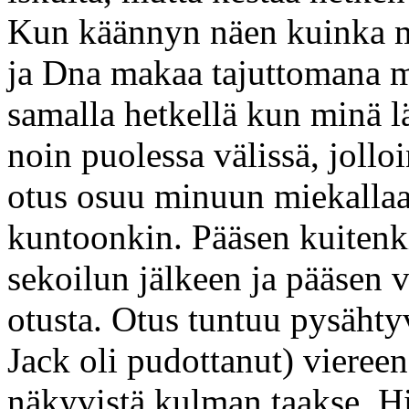
Kun käännyn näen kuinka mu
ja Dna makaa tajuttomana 
samalla hetkellä kun minä
noin puolessa välissä, jollo
otus osuu minuun miekallaa
kuntoonkin. Pääsen kuitenk
sekoilun jälkeen ja pääsen 
otusta. Otus tuntuu pysähty
Jack oli pudottanut) viereen
näkyvistä kulman taakse. H