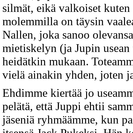
silmät, eikä valkoiset kuten
molemmilla on täysin vaalea
Nallen, joka sanoo olevansa
mietiskelyn (ja Jupin usean
heidätkin mukaan. Toteamm
vielä ainakin yhden, joten 
Ehdimme kiertää jo useamm
pelätä, että Juppi ehtii sa
jäseniä ryhmäämme, kun paik
itsensä Jack Pukeksi. Hän k