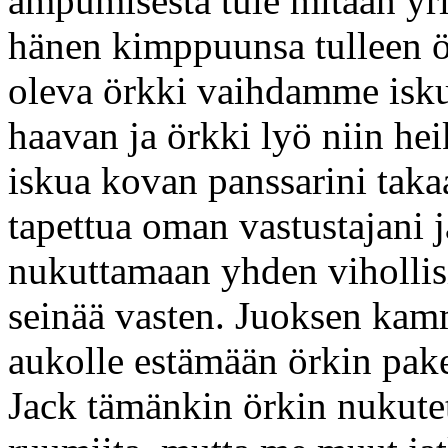
ampumisesta tule mitään yr
hänen kimppuunsa tulleen ör
oleva örkki vaihdamme isk
haavan ja örkki lyö niin he
iskua kovan panssarini taka
tapettua oman vastustajani 
nukuttamaan yhden vihollisis
seinää vasten. Juoksen kamm
aukolle estämään örkin pak
Jack tämänkin örkin nukutet