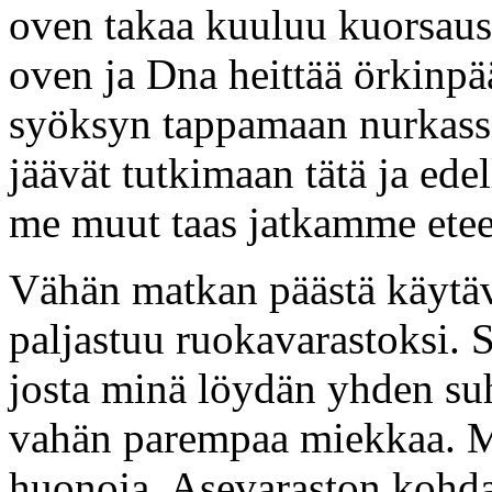
oven takaa kuuluu kuorsau
oven ja Dna heittää örkinpä
syöksyn tappamaan nurkass
jäävät tutkimaan tätä ja ede
me muut taas jatkamme etee
Vähän matkan päästä käytäv
paljastuu ruokavarastoksi. 
josta minä löydän yhden suh
vahän parempaa miekkaa. M
huonoja. Asevaraston kohda