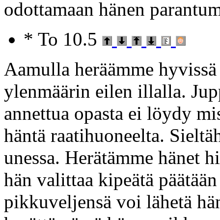
odottamaan hänen parantum
* To 10.5
Aamulla heräämme hyvissä a
ylenmäärin eilen illalla. Ju
annettua opasta ei löydy m
häntä raatihuoneelta. Sieltä
unessa. Herätämme hänet hi
hän valittaa kipeätä päätään 
pikkuveljensä voi lähetä h