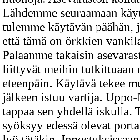
Lähdemme seuraamaan käytä
tulemme käytävän päähän, j
että tämä on örkkien vankil
Palaamme takaisin asevarast
liittyvät meihin tutkittuaan
eteenpäin. Käytävä tekee m
jälkeen istuu vartija. Uppo-
tappaa sen yhdellä iskulla.
syöksyy edessä olevat portaa
lyö tätäkin. Innostuksissaa