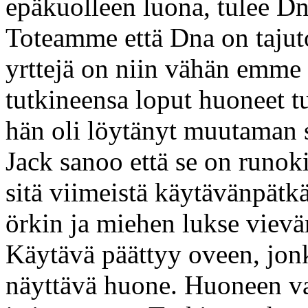
epäkuolleen luona, tulee Dn
Toteamme että Dna on tajut
yrttejä on niin vähän emme y
tutkineensa loput huoneet tu
hän oli löytänyt muutaman s
Jack sanoo että se on runok
sitä viimeistä käytävänpätkä
örkin ja miehen lukse vievä
Käytävä päättyy oveen, jonk
näyttävä huone. Huoneen vast