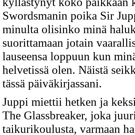
kyllästynyt koko paikkaan 
Swordsmanin poika Sir Jup
minulta olisinko minä hal
suorittamaan jotain vaaralli
lauseensa loppuun kun minä 
helvetissä olen. Näistä seik
tässä päiväkirjassani.
Juppi miettii hetken ja keks
The Glassbreaker, joka juur
taikurikoulusta, varmaan 