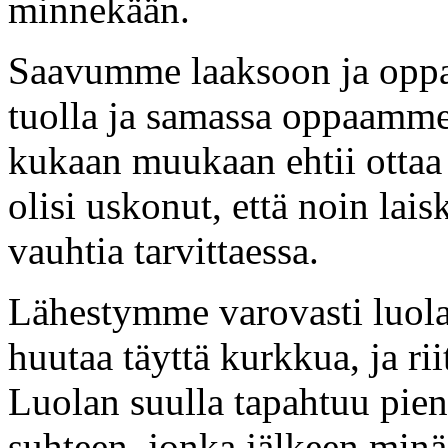
minnekään.
Saavumme laaksoon ja oppaa
tuolla ja samassa oppaamme
kukaan muukaan ehtii ottaa 
olisi uskonut, että noin lai
vauhtia tarvittaessa.
Lähestymme varovasti luola
huutaa täyttä kurkkua, ja rii
Luolan suulla tapahtuu pien
suhteen, jonka jälkeen minä 