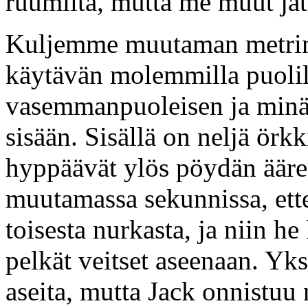
ruumiita, mutta me muut ja
Kuljemme muutaman metrin
käytävän molemmilla puolill
vasemmanpuoleisen ja min
sisään. Sisällä on neljä örk
hyppäävät ylös pöydän ääre
muutamassa sekunnissa, ett
toisesta nurkasta, ja niin
pelkät veitset aseenaan. Yk
aseita, mutta Jack onnistuu