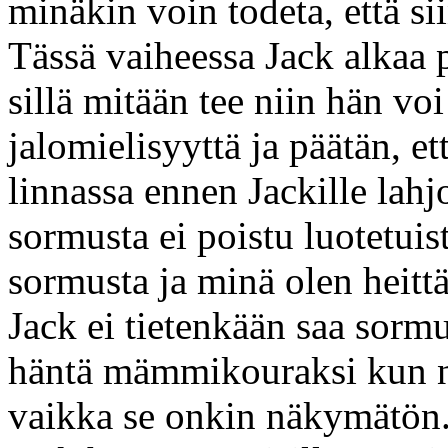
minäkin voin todeta, että si
Tässä vaiheessa Jack alkaa
sillä mitään tee niin hän voi
jalomielisyyttä ja päätän, e
linnassa ennen Jackille lahjo
sormusta ei poistu luotetuis
sormusta ja minä olen heitt
Jack ei tietenkään saa sormu
häntä mämmikouraksi kun ny
vaikka se onkin näkymätön.