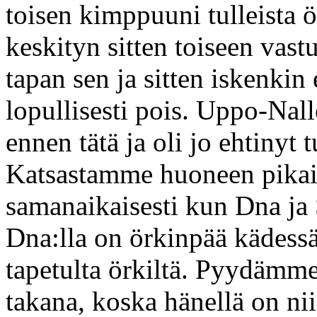
toisen kimppuuni tulleista 
keskityn sitten toiseen vast
tapan sen ja sitten iskenkin
lopullisesti pois. Uppo-Nall
ennen tätä ja oli jo ehtinyt
Katsastamme huoneen pikais
samanaikaisesti kun Dna ja S
Dna:lla on örkinpää kädessää
tapetulta örkiltä. Pyydämm
takana, koska hänellä on ni