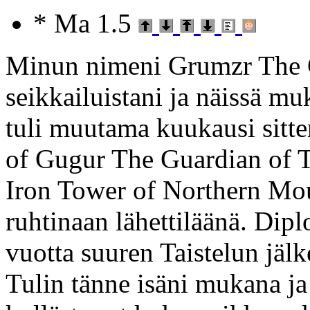
* Ma 1.5
Minun nimeni Grumzr The Cl
seikkailuistani ja näissä muk
tuli muutama kuukausi sitt
of Gugur The Guardian of T
Iron Tower of Northern Mou
ruhtinaan lähettiläänä. Dipl
vuotta suuren Taistelun jälk
Tulin tänne isäni mukana ja 