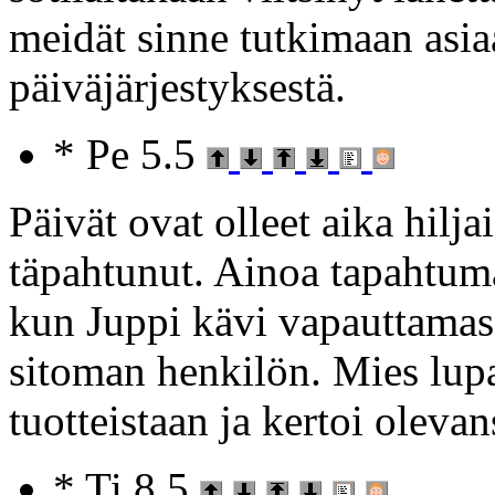
meidät sinne tutkimaan asia
päiväjärjestyksestä.
* Pe 5.5
Päivät ovat olleet aika hiljai
täpahtunut. Ainoa tapahtuma
kun Juppi kävi vapauttamass
sitoman henkilön. Mies lupas
tuotteistaan ja kertoi oleva
* Ti 8.5