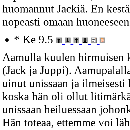
huomannut Jackiä. En kestä
nopeasti omaan huoneeseen
* Ke 9.5
Aamulla kuulen hirmuisen 
(Jack ja Juppi). Aamupalalla
uinut unissaan ja ilmeisesti 
koska hän oli ollut litimärk
unissaan heiluessaan johonki
Hän toteaa, ettemme voi läh