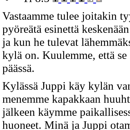
Vastaamme tulee joitakin tyy
pyöreätä esinettä keskenää
ja kun he tulevat lähemmä
kylä on. Kuulemme, että se
päässä.
Kylässä Juppi käy kylän v
menemme kapakkaan huuhto
jälkeen käymme paikallises
huoneet. Minä ja Juppi ot