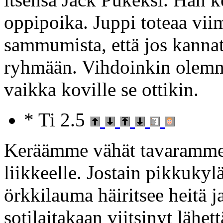
oppipoika. Juppi toteaa viim
sammumista, että jos kannat
ryhmään. Vihdoinkin olemm
vaikka koville se ottikin.
* Ti 2.5
Keräämme vähät tavaramme
liikkeelle. Jostain pikkukyläs
örkkilauma häiritsee heitä 
sotilaitakaan viitsinyt lähett