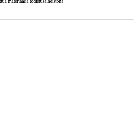
ua materiaalia todistusaineistona.