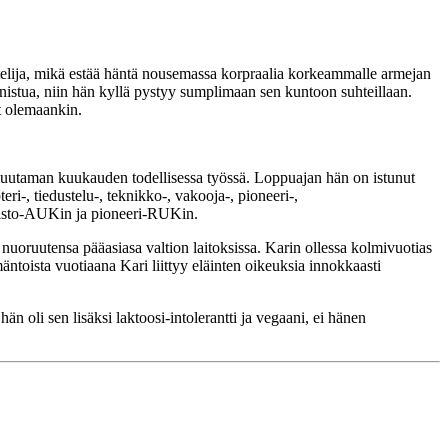
htelija, mikä estää häntä nousemassa korpraalia korkeammalle armejan
nistua, niin hän kyllä pystyy sumplimaan sen kuntoon suhteillaan.
at olemaankin.
muutaman kuukauden todellisessa työssä. Loppuajan hän on istunut
ri-, tiedustelu-, teknikko-, vakooja-, pioneeri-,
imisto-AUKin ja pioneeri-RUKin.
uoruutensa pääasiasa valtion laitoksissa. Karin ollessa kolmivuotias
äntoista vuotiaana Kari liittyy eläinten oikeuksia innokkaasti
än oli sen lisäksi laktoosi-intolerantti ja vegaani, ei hänen