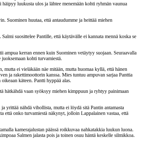
tti häipyy luukusta ulos ja lähtee menemään kohti ryhmän vaunua
yvin. Suominen huutaa, että antaudumme ja heittää miehen
Salmi suosittelee Pantille, että käytävälle ei kannata mennä koska se
ehtii ampua kerran ennen kuin Suominen vetäytyy suojaan. Seuraavalla
e juoksemaan kohti turvamiestä.
ran, mutta ei vieläkään näe mitään, mutta huomaa kyllä, että hänen
ven ja rakettimoottorin kanssa. Mies tuntuu ampuvan sarjaa Panttia
 oikeaan käteen. Pantti hyppää alas.
stä hätkähdä vaan syöksyy miehen kimppuun ja ryhtyy painimaan
ja yrittää nähdä vihollista, mutta ei löydä sitä Pantin antamasta
a että onko turvamiestä näkynyt, jolloin Lappalainen vastaa, että
luttamalla kamerajalustan päässä roikkuvaa nahkatakkia luukun luona.
 kimpoaa Salmen jalasta pois ja toinen osuu häntä keskelle silmikkoa.