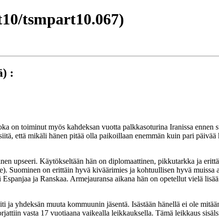
10/tsmpart10.067)
) :
oka on toiminut myös kahdeksan vuotta palkkasoturina Iranissa ennen
tä, että mikäli hänen pitää olla paikoillaan enemmän kuin pari päivää h
nen upseeri. Käytökseltään hän on diplomaattinen, pikkutarkka ja eritt
tse). Suominen on erittäin hyvä kiväärimies ja kohtuullisen hyvä muissa 
ti Espanjaa ja Ranskaa. Armejauransa aikana hän on opetellut vielä lisää
i ja yhdeksän muuta kommuunin jäsentä. Isästään hänellä ei ole mitään
ttiin vasta 17 vuotiaana vaikealla leikkauksella. Tämä leikkaus sisäls