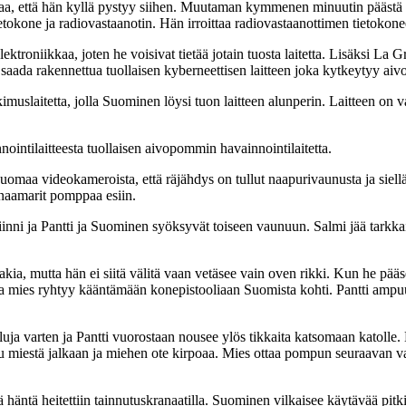
eaa, että hän kyllä pystyy siihen. Muutaman kymmenen minuutin päästä h
n tietokone ja radiovastaanotin. Hän irroittaa radiovastaanottimen tietokon
lektroniikkaa, joten he voisivat tietää jotain tuosta laitetta. Lisäksi La
 saada rakennettua tuollaisen kyberneettisen laitteen joka kytkeytyy aivo
tkimuslaitetta, jolla Suominen löysi tuon laitteen alunperin. Laitteen on v
nointilaitteesta tuollaisen aivopommin havainnointilaitetta.
 huomaa videokameroista, että räjähdys on tullut naapurivaunusta ja sie
naamarit pomppaa esiin.
inni ja Pantti ja Suominen syöksyvät toiseen vaunuun. Salmi jää tarkka
ia, mutta hän ei siitä välitä vaan vetäsee vain oven rikki. Kun he pääs
 mies ryhtyy kääntämään konepistooliaan Suomista kohti. Pantti ampuu
uja varten ja Pantti vuorostaan nousee ylös tikkaita katsomaan katol
 miestä jalkaan ja miehen ote kirpoaa. Mies ottaa pompun seuraavan vaunu
ntä heitettiin tainnutuskranaatilla. Suominen vilkaisee käytävää pitki