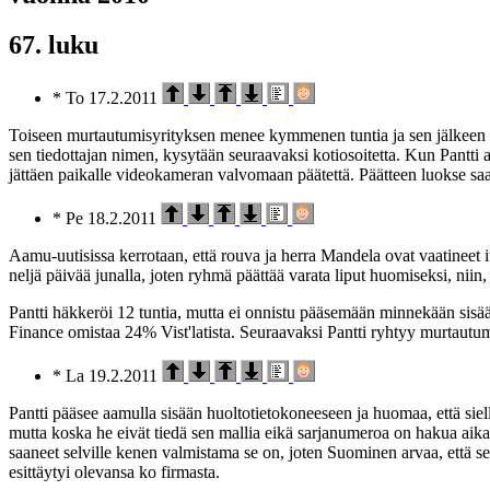
67. luku
* To 17.2.2011
Toiseen murtautumisyrityksen menee kymmenen tuntia ja sen jälkeen P
sen tiedottajan nimen, kysytään seuraavaksi kotiosoitetta. Kun Pantti
jättäen paikalle videokameran valvomaan päätettä. Päätteen luokse saap
* Pe 18.2.2011
Aamu-uutisissa kerrotaan, että rouva ja herra Mandela ovat vaatineet
neljä päivää junalla, joten ryhmä päättää varata liput huomiseksi, niin, 
Pantti häkkeröi 12 tuntia, mutta ei onnistu pääsemään minnekään sisään.
Finance omistaa 24% Vist'latista. Seuraavaksi Pantti ryhtyy murtautu
* La 19.2.2011
Pantti pääsee aamulla sisään huoltotietokoneeseen ja huomaa, että siellä
mutta koska he eivät tiedä sen mallia eikä sarjanumeroa on hakua aika 
saaneet selville kenen valmistama se on, joten Suominen arvaa, että se 
esittäytyi olevansa ko firmasta.