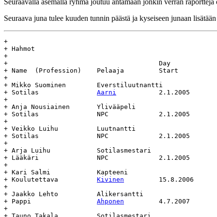
Seuraavalla asemalla ryhmä joutuu antamaan jonkin verran raportteja 
Seuraava juna tulee kuuden tunnin päästä ja kyseiseen junaan lisätää
+

+ Hahmot

+

+					Day				Age

+ Name	(Profession)	Pelaaja		Start		End		(days)

+

+ Mikko Suominen	Everstiluutnantti		Everstiluutnantti

+ Sotilas		
Aarni
		2.1.2005	-		-

+

+ Anja Nousiainen	Ylivääpeli			Ylivääpeli

+ Sotilas		NPC		2.1.2005	-		-

+

+ Veikko Luihu		Luutnantti			Luutnantti

+ Sotilas		NPC		2.1.2005	-		-

+

+ Arja Luihu		Sotilasmestari			Sotilasmestari

+ Lääkäri		NPC		2.1.2005	-		-

+

+ Kari Salmi		Kapteeni			Kapteeni

+ Koulutettava		
Kivinen
		15.8.2006	-		-

+

+ Jaakko Lehto 		Alikersantti			Alikersantti

+ Pappi			
Ahponen
		4.7.2007	-		-

+

+ Tauno Takala		Sotilasmestari			Sotilasmestari
