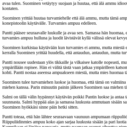
avaa tulen. Suominen vetäytyy suojaan ja huutaa, että älä ammu idioo
kontaten.
Suominen yrittää huutaa turvamiehelle että älä ammu, mutta tämä amp
konepistoolin käytävälle. Turvamies ampuu edelleen.
Pantti pääsee seuraavalle luukulle ja avaa sen. Samassa hän huomaa, e
turvamies ampuu hulluna ja luodit lävistävät kyllä välissä olevat kevye
Suominen kurkistaa käytävään kun turvamies ei ammu, mutta miestä ei 
kerralla Suominen yrittää huudella, että antaudun, antaudun, mutta 
Pantti nousee uudestaan ylös tikkaille ja vilkaisee katolle nopeasti, 
ympärillään ropisee. Hän ei välitä tästä vaan jatkaa ympärilleen kat
kohti. Pantti nostaa aseensa ampuakseen miestä, mutta mies huomaa tä
Suominen tulee turvamiehen luokse ja huomaa, että tämä on valmiin
miehen kanssa. Parin minuutin painin jälkeen Suominen saa miehen tä
Salmi on tällä välin hypännyt käytävän poikki Pantin luokse ja antaa täl
suunnasta. Salmi hyppää alas ja samassa luukusta ammutaan sisään sarj
Suominen hyökkäsi sinne päin hetki sitten.
Pantti toteaa, että hän lähtee seuraavaan vaunuun ampumaan riippuliid
Riippuliidinmies ampuu koko ajan sarjaa luukusta sisään ja pari luotia
Kumpikaan ei läpäise panssaria, mutta naamaan osunut aiheuttaa pienen