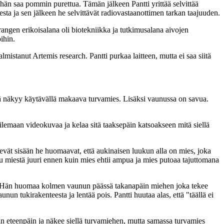
än saa pommin purettua. Tämän jälkeen Pantti yrittää selvittää
eesta ja sen jälkeen he selvittävät radiovastaanottimen tarkan taajuuden.
 Grangen erikoisalana oli biotekniikka ja tutkimusalana aivojen
ihin.
almistanut Artemis research. Pantti purkaa laitteen, mutta ei saa siitä
llä näkyy käytävällä makaava turvamies. Lisäksi vaunussa on savua.
ilemaan videokuvaa ja kelaa sitä taaksepäin katsoakseen mitä siellä
evät sisään he huomaavat, että aukinaisen luukun alla on mies, joka
 miestä juuri ennen kuin mies ehtii ampua ja mies putoaa tajuttomana
le. Hän huomaa kolmen vaunun päässä takanapäin miehen joka tekee
n tukirakenteesta ja lentää pois. Pantti huutaa alas, että "täällä ei
n eteenpäin ja näkee siellä turvamiehen, mutta samassa turvamies