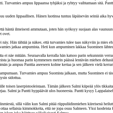
tti. Turvamies ampuu lippaansa tyhjäksi ja ryhtyy vaihtamaan sitä. Pan
uu uuden lippaallisen. Hänen luotinsa tuntuu läpäisevän seiniä aika h
ttä häntä ilmeisesti ammutaan, joten hän syöksyy suojaan alas vaunuun. 
t ovet.
näy. Hän tähtää ja näkee, että turvamies tulee taas näkyviin ja mies 
turvamies jatkaa ampumista. Heti kun ampuminen lakkaa Suominen lähte
mutta ei näe mitään. Seuraavalla kerralla hän katsoo parin sekunnnin ver
somista ja huomaa parin kymmenen metrin päässä lentävän miehen deltasii
män ja ampuu Panttia aseeseen kolme kertaa ja sen jälkeen vielä kerran
a ampumaan. Turvamies ampuu Suomista jalkaan, mutta Suominen ei tä
ysin sidottua.
le toisen laserpistooleistaan. Tämän jälkeen Salmi kiipeää ylös tikkaita 
aa. Salmi ja Pantti hyppäävät ulos huoneesta. Pantti kysyy Lappalaiselt
inmiestä, sillä välin kun Salmi pitää riippuliidinmiehen kiireisenä hei
 ottaa sellaisia kimmokkeita, että ne jopa osuu Salmeen. Yksi luodeista
 iskun joka häiritsee väliaikaisesti Salmea.