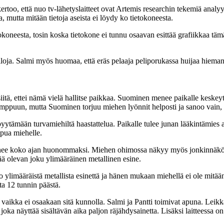
rtoo, että nuo tv-lähetyslaitteet ovat Artemis researchin tekemiä analyys
a, mutta mitään tietoja aseista ei löydy ko tietokoneesta.
ietokoneesta, tosin koska tietokone ei tunnu osaavan esittää grafiikkaa 
tiloja. Salmi myös huomaa, että eräs pelaaja peliporukassa huijaa hieman
iitä, ettei nämä vielä hallitse paikkaa. Suominen menee paikalle keskey
mppuun, mutta Suominen torjuu miehen lyönnit helposti ja sanoo vain, et
pyytämään turvamiehiltä haastattelua. Paikalle tulee junan lääkintämie
apua miehelle.
enee koko ajan huonommaksi. Miehen ohimossa näkyy myös jonkinnäköine
ttää olevan joku ylimääräinen metallinen esine.
ko ylimääräistä metallista esinettä ja hänen mukaan miehellä ei ole mit
a 12 tunnin päästä.
, vaikka ei osaakaan sitä kunnolla. Salmi ja Pantti toimivat apuna. Leik
ka näyttää sisältävän aika paljon räjähdysainetta. Lisäksi laitteessa on 