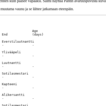
ennen kuin pääsee vapaaksi. Salmi näyttää Pantin avaruuspuvusta kuvatt
n muutama vaunu ja se lähtee jatkamaan eteenpäin.