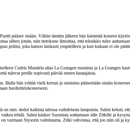
antti pääsee sisään. Vähän tämäm jälkeen hän kämmää koneen käytössä j
 antaa siihen jotain, niin tietokone ilmoittaa, että teknikko tulee autt
uu poliisi, joka katsoo laiskasti ympärilleen ja kun kukaan ei ole päät
 itselleen Cuitris Mandela alias La Grangen ruumista ja La Grangen hau
että tulevat perille sopivasti päivää ennen hautajaisia.
 Illalla hän yrittää vielä kerran ja onnistuu pääsemään sisään koneeseen 
maan huoltotietokoneeseen.
 on mm. tiedot kaikista talossa vaihdetusta lampuista. Salmi keksii, että
vaikea tehdä. Salmi käskee Suomista soittamaan sille Zitkille ja kysymä
on varmaan Stysorin valmistama. Zitki vahvistaa, että joo niin oli ja ky