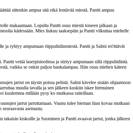
päättää sittenkin ampua sitä eikä lentävää miestä. Pantti ampuu
atolle makaamaan. Lopulta Pantti osuu miestä toiseen jalkaan ja
stoolia kädessään. Mies liukuu taaksepäin ja Pantti vilkuttaa miehelle
 ja ryhtyy ampumaan riippuliidinmiestä. Pantti ja Salmi rei'ittävät
Pantti vetää laserpistoolinsa ja siirtyy ampumaan sillä riippuliidintä.
a miestä, vaikka se onkin paljon hankalampaa. Hän osuu miehen käteen
unujen jarrut on täysin poissa pelistä. Salmi kävelee sisään ohjaamoon
i jarruttaa muulla tavalla ja sen jälkeen kuskiin iskee hirmuinen
 ei kuulemma millään pysy ko mutkassa raiteillaan.
ana vaunujen jarrut jarruttamaan. Vaunu tulee hieman liian kovaa mutkaan
n seuraavasta asemasta.
 takaisin kiskoille ja Suominen ja Pantti avaavat jarrut, jonka jälkeen