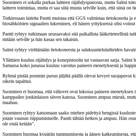
Suominen ei uskalla purkaa laitteen räjähdyspanosta, mutta Salmi tot
laitteen toimintaa, mutta ei saa siitä muuta selville kuin, että siinä o
Tutkiessaan laitetta Pantti muistaa että GGS valmistaa tietokoneita ja e
biosähköisten signaalien lukeminen, eli hänen yrityksensä olisi voinut
Pantti ryhtyy tutkimaan seuraavaksi sitä paikallista lääketieteellistä tu
mitään selville ja hän kasaa sen takaisin.
Salmi ryhtyy virittämään tietokoneesta ja salakuuntelulaitteiden havain
Yllättäen kuuluu räjähdys ja konepistoolin tai vastaavan sarja. Salmi
Samassa koko junassa kuuluu varoitus paineen menetyksestä ja happi
Ryhmä pistää pommin purun jäljiltä päällä olevat kevyet suojapuvut ki
oikein tapahtui.
Suominen ei huomaa, että väliovet ovat lukossa paineen menetyksen tak
kamppailee jonkinlaisen siiven kanssa. Suominen ampuu miestä, mutta
maahan.
Suominen ryhtyy katsomaan saako miehen pidettyä hengissä kuulustel
jotain vaunun riippumistuelle. Pantti tähtää hetken ja ampuu. Hän osuu
ole enää ketään".
Suominen huomaa kypärän tummumisesta ja äänen katkeamisesta, että hä