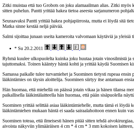
Zitki muistaa että tuo Grobots on joku alamaailman alias. Zitki myös ke
sitten puhelun. Pantti yrittää hakea tietoa aseesta sarjanumeron pohjalt
Seuraavaksi Pantti yrittää hakea pohjapiirrosta, mutta ei löydä sitä t
Matka sinne kestää neljä päivää.
Salmi sijoittaa junaan useita kameroita valvomaan käytäviä ja yleisiä 
* Su 20.2.2011
Ryhmä kuulee ulkopuolelta kuinka joku huutaa jotain vinosilmistä ja s
tajuttomaksi. Toinen kääntyy häntä kohti ja yrittää käydä Suomisen ki
Samassa paikalle tulee turvamiehet ja Suominen tietysti rupeaa ensin 
lääkintämies on täysin aloittelija. Suominen siirtyy itse antamaan ensi
Hän huomaa, että miehellä on päässä jotain vikaa ja hänen tilansa m
paikallisella lääkintälaitteella hän huomaa, että pään sisäpuolella näy
Suominen yrittää selittää asiaa lääkintämiehelle, mutta tämä ei löydä 
lääkintämiehen mukaan häntä ei saada sairaalahoitoon ennen kuin vast
Suominen toteaa, että ilmeisesti hänen pitää sitten tehdä aivokirurgiaa
aivoista näkyviin ylimääräisen 4 cm * 4 cm * 3 mm kokoisen laitteen, jo