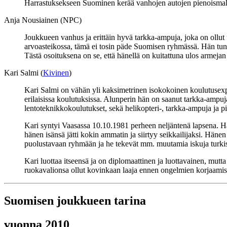
Harrastuksekseen Suominen kerää vanhojen autojen pienoismalle
Anja Nousiainen (NPC)
Joukkueen vanhus ja erittäin hyvä tarkka-ampuja, joka on ollut
arvoasteikossa, tämä ei tosin päde Suomisen ryhmässä. Hän tunt
Tästä osoituksena on se, että hänellä on kuitattuna ulos armeja
Kari Salmi (
Kivinen
)
Kari Salmi on vähän yli kaksimetrinen isokokoinen koulutusexp
erilaisissa koulutuksissa. Alunperin hän on saanut tarkka-ampujak
lentoteknikkokoulutukset, sekä helikopteri-, tarkka-ampuja ja
Kari syntyi Vaasassa 10.10.1981 perheen neljäntenä lapsena. Hä
hänen isänsä jätti kokin ammatin ja siirtyy seikkailijaksi. Häne
puolustavaan ryhmään ja he tekevät mm. muutamia iskuja turkistar
Kari luottaa itseensä ja on diplomaattinen ja luottavainen, mutta
ruokavalionsa ollut kovinkaan laaja ennen ongelmien korjaamis
Suomisen joukkueen tarina
vuonna 2010