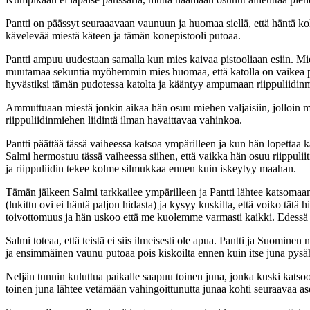
Pantti on päässyt seuraaavaan vaunuun ja huomaa siellä, että häntä koht
kävelevää miestä käteen ja tämän konepistooli putoaa.
Pantti ampuu uudestaan samalla kun mies kaivaa pistooliaan esiin. Mie
muutamaa sekuntia myöhemmin mies huomaa, että katolla on vaikea pysyä 
hyvästiksi tämän pudotessa katolta ja kääntyy ampumaan riippuliidinm
Ammuttuaan miestä jonkin aikaa hän osuu miehen valjaisiin, jolloin mi
riippuliidinmiehen liidintä ilman havaittavaa vahinkoa.
Pantti päättää tässä vaiheessa katsoa ympärilleen ja kun hän lopettaa k
Salmi hermostuu tässä vaiheessa siihen, että vaikka hän osuu riippuli
ja riippuliidin tekee kolme silmukkaa ennen kuin iskeytyy maahan.
Tämän jälkeen Salmi tarkkailee ympärilleen ja Pantti lähtee katsomaan
(lukittu ovi ei häntä paljon hidasta) ja kysyy kuskilta, että voiko tätä 
toivottomuus ja hän uskoo että me kuolemme varmasti kaikki. Edessä o
Salmi toteaa, että teistä ei siis ilmeisesti ole apua. Pantti ja Suomine
ja ensimmäinen vaunu putoaa pois kiskoilta ennen kuin itse juna pysä
Neljän tunnin kuluttua paikalle saapuu toinen juna, jonka kuski katsoo
toinen juna lähtee vetämään vahingoittunutta junaa kohti seuraavaa a