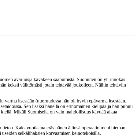
 suomen avaruusjalkaväkeen saapumista. Suominen on yli-innokas
än keksii välittömästi jotain tehtävää joukolleen. Näihin tehtäviin
äin varma itsestään (nuoruudessa hän oli hyvin epävarma itsestään,
asetaidoissa. Sen lisäksi hänellä on erinomainen kielipää ja hän puhuu
 kieliä. Mikäli Suomisella on vain mahdollisuus käyttää aikaa
 tietoa. Kaksivuotiaana eräs hänen äitinsä operaatio meni hieman
i useiden selkälihaksien korvaamisen keinotekoisilla.