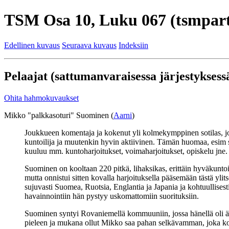
TSM Osa 10, Luku 067 (tsmpart
Edellinen kuvaus
Seuraava kuvaus
Indeksiin
Pelaajat (sattumanvaraisessa järjestyksessä
Ohita hahmokuvaukset
Mikko "palkkasoturi" Suominen (
Aarni
)
Joukkueen komentaja ja kokenut yli kolmekymppinen sotilas, j
kuntoilija ja muutenkin hyvin aktiivinen. Tämän huomaa, esim sii
kuuluu mm. kuntoharjoitukset, voimaharjoitukset, opiskelu jne.
Suominen on kooltaan 220 pitkä, lihaksikas, erittäin hyväkuntoi
mutta onnistui sitten kovalla harjoituksella pääsemään tästä yli
sujuvasti Suomea, Ruotsia, Englantia ja Japania ja kohtuullises
havainnointiin hän pystyy uskomattomiin suorituksiin.
Suominen syntyi Rovaniemellä kommuuniin, jossa hänellä oli äit
pieleen ja mukana ollut Mikko saa pahan selkävamman, joka korja