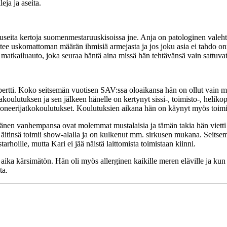
ja ja aseita.
 useita kertoja suomenmestaruuskisoissa jne. Anja on patologinen vale
ee uskomattoman määrän ihmisiä armejasta ja jos joku asia ei tahdo on
n matkailuauto, joka seuraa häntä aina missä hän tehtävänsä vain sattuv
ertti. Koko seitsemän vuotisen SAV:ssa oloaikansa hän on ollut vain 
oulutuksen ja sen jälkeen hänelle on kertynyt sissi-, toimisto-, helikopte
 pioneerijatkokoulutukset. Koulutuksien aikana hän on käynyt myös to
nen vanhempansa ovat molemmat mustalaisia ja tämän takia hän vietti n
n äitinsä toimii show-alalla ja on kulkenut mm. sirkusen mukana. Seitsem
hoille, mutta Kari ei jää näistä laittomista toimistaan kiinni.
 aika kärsimätön. Hän oli myös allerginen kaikille meren eläville ja kun h
ta.