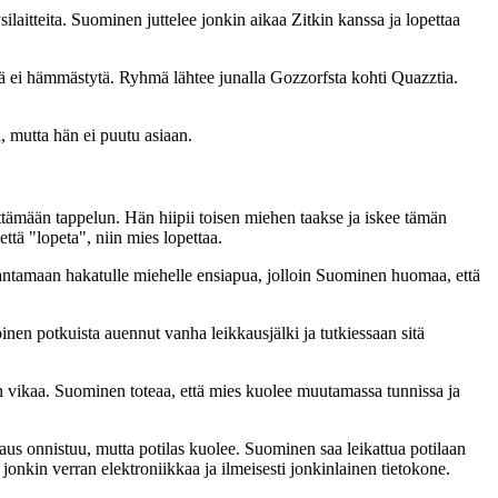
ilaitteita. Suominen juttelee jonkin aikaa Zitkin kanssa ja lopettaa
tämä ei hämmästytä. Ryhmä lähtee junalla Gozzorfsta kohti Quazztia.
, mutta hän ei puutu asiaan.
ttämään tappelun. Hän hiipii toisen miehen taakse ja iskee tämän
tä "lopeta", niin mies lopettaa.
s antamaan hakatulle miehelle ensiapua, jolloin Suominen huomaa, että
n potkuista auennut vanha leikkausjälki ja tutkiessaan sitä
ään vikaa. Suominen toteaa, että mies kuolee muutamassa tunnissa ja
kaus onnistuu, mutta potilas kuolee. Suominen saa leikattua potilaan
jonkin verran elektroniikkaa ja ilmeisesti jonkinlainen tietokone.