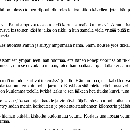
i on tulossa toinen riippuliidin mies kattoa pitkin kävellen, joten hän 
s ja Pantti ampuvat toisiaan vielä kerran samalla kun mies laskeutuu k
jos toinen käsi ja jalka on rikki ja kun samalla vielä yrittää pitää pi
iestä.
es huomaa Pantin ja siirtyy ampumaan häntä. Salmi nousee ylös tikkaille
atsomisen ympärilleen, hän huomaa, että hänen konepistoolinsa on rikki. 
itimeen, niin se ei vaikuta mitään, joten hän päättää ampua tällä kerta
 mitä ne miehet olivat tekemässä junalle. Hän huomaa, että kaikkien va
hidastaa muuten kuin noilla jarruilla. Kuski on sitä mieltä, ettei junaa vo
n kuulemma todella jyrkkä lasku ja sen jälkeen heti tiukka kurvi, juna
n nousevat ylös vaunujen katolle ja virittävät jäljellä olevan tunnin aik
htyy sadan metrin korkeuteen ja puolentoistatuhannen kilometrin päähä
 hieman pitkään kiskoilta pudonnutta veturia. Korjausjuna nostaa veturin
semaa.