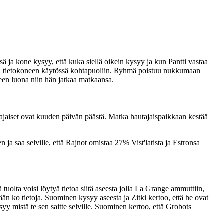
a kone kysyy, että kuka siellä oikein kysyy ja kun Pantti vastaa
amaan tietokoneen käytössä kohtapuoliin. Ryhmä poistuu nukkumaan
teen luona niin hän jatkaa matkaansa.
tajaiset ovat kuuden päivän päästä. Matka hautajaispaikkaan kestää
ja saa selville, että Rajnot omistaa 27% Vist'latista ja Estronsa
 tuolta voisi löytyä tietoa siitä aseesta jolla La Grange ammuttiin,
än ko tietoja. Suominen kysyy aseesta ja Zitki kertoo, että he ovat
syy mistä te sen saitte selville. Suominen kertoo, että Grobots