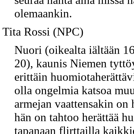
olemaankin.
Tita Rossi (NPC)
Nuori (oikealta iältään 1
20), kaunis Niemen tyttöy
erittäin huomiotaherättävi
olla ongelmia katsoa mu
armejan vaattensakin on 
hän on tahtoo herättää h
tapanaan flirttailla kaik