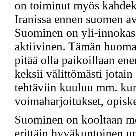
on toiminut myös kahdek
Iranissa ennen suomen a
Suominen on yli-innokas 
aktiivinen. Tämän huomaa,
pitää olla paikoillaan e
keksii välittömästi jotai
tehtäviin kuuluu mm. kun
voimaharjoitukset, opiske
Suominen on kooltaan mel
erittäin hyväkuntoinen u