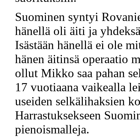
Suominen syntyi Rovani
hänellä oli äiti ja yhde
Isästään hänellä ei ole m
hänen äitinsä operaatio 
ollut Mikko saa pahan se
17 vuotiaana vaikealla le
useiden selkälihaksien ko
Harrastuksekseen Suomin
pienoismalleja.