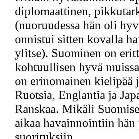
diplomaattinen, pikkutark
(nuoruudessa hän oli hyv
onnistui sitten kovalla h
ylitse). Suominen on erit
kohtuullisen hyvä muissa 
on erinomainen kielipää 
Ruotsia, Englantia ja Japa
Ranskaa. Mikäli Suomisel
aikaa havainnointiin hän
suorituksiin.