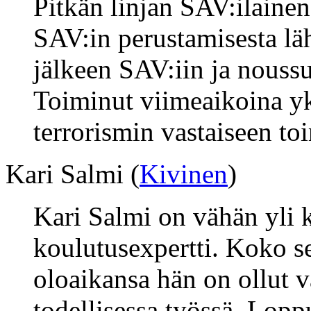
Pitkän linjan SAV:ilainen
SAV:in perustamisesta lä
jälkeen SAV:iin ja noussut
Toiminut viimeaikoina yk
terrorismin vastaiseen to
Kari Salmi (
Kivinen
)
Kari Salmi on vähän yli 
koulutusexpertti. Koko s
oloaikansa hän on ollut
todellisessa työssä. Loppu