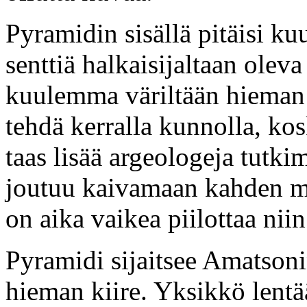
Pyramidin sisällä pitäisi k
senttiä halkaisijaltaan oleva
kuulemma väriltään hieman 
tehdä kerralla kunnolla, ko
taas lisää argeologeja tutki
joutuu kaivamaan kahden me
on aika vaikea piilottaa niin 
Pyramidi sijaitsee Amatsonin
hieman kiire. Yksikkö lentä