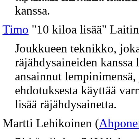
kanssa.
Timo
"10 kiloa lisää" Lait
Joukkueen teknikko, joka
räjähdysaineiden kanssa l
ansainnut lempinimensä, j
ehdotuksesta käyttää var
lisää räjähdysainetta.
Martti Lehikoinen (
Ahpone