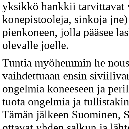
yksikkö hankkii tarvittavat
konepistooleja, sinkoja jne) 
pienkoneen, jolla pääsee la
olevalle joelle.
Tuntia myöhemmin he nous
vaihdettuaan ensin siviiliva
ongelmia koneeseen ja peril
tuota ongelmia ja tullistaki
Tämän jälkeen Suominen, S
ottavat yhden salkun ja läh