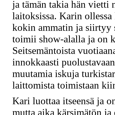
ja tämän takia hän vietti
laitoksissa. Karin ollessa
kokin ammatin ja siirtyy 
toimii show-alalla ja on
Seitsemäntoista vuotiaana
innokkaasti puolustavaa
muutamia iskuja turkistarh
laittomista toimistaan kii
Kari luottaa itseensä ja o
mutta aika kärsimätön ja 