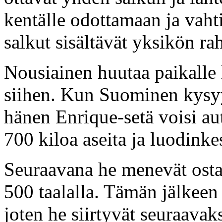
kentälle odottamaan ja vah
salkut sisältävät yksikön r
Nousiainen huutaa paikalle 
siihen. Kun Suominen kysyy 
hänen Enrique-setä voisi aut
700 kiloa aseita ja luodinkes
Seuraavana he menevät osta
500 taalalla. Tämän jälkeen
joten he siirtyvät seuraavak