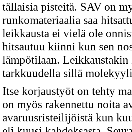
tällaisia pisteitä. SAV on 
runkomateriaalia saa hitsattu
leikkausta ei vielä ole onni
hitsautuu kiinni kun sen no
lämpötilaan. Leikkaustakin 
tarkkuudella sillä molekyyli
Itse korjaustyöt on tehty mar
on myös rakennettu noita ava
avaruusristeilijöistä kun k
eli kuusi kahdeksasta. Seur