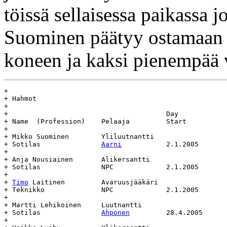
töissä sellaisessa paikassa 
Suominen päätyy ostamaan
koneen ja kaksi pienempää 
+

+ Hahmot

+

+					Day				Age

+ Name	(Profession)	Pelaaja		Start		End		(days)

+

+ Mikko Suominen	Yliluutnantti			Yliluutnantti

+ Sotilas		
Aarni
		2.1.2005	-		-

+

+ Anja Nousiainen	Alikersantti			Alikersantti

+ Sotilas		NPC		2.1.2005	-		-

+

+ 
Timo
 Laitinen		Avaruusjääkäri			Avaruusjääkäri

+ Teknikko		NPC		2.1.2005	-		-

+

+ Martti Lehikoinen	Luutnantti			Luutnantti

+ Sotilas		
Ahponen
		28.4.2005	-		-

+
