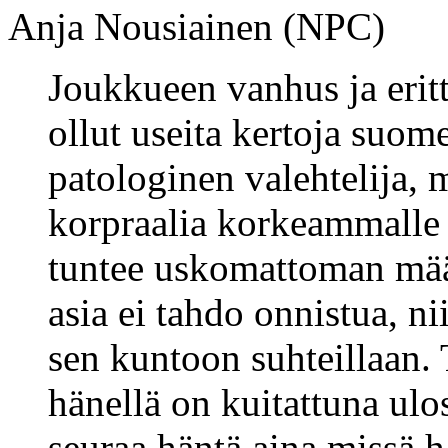
Anja Nousiainen (NPC)
Joukkueen vanhus ja erit
ollut useita kertoja suom
patologinen valehtelija,
korpraalia korkeammalle 
tuntee uskomattoman määr
asia ei tahdo onnistua, n
sen kuntoon suhteillaan. 
hänellä on kuitattuna ulo
seuraa häntä aina missä h