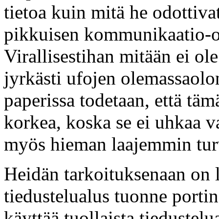
tietoa kuin mitä he odottiva
pikkuisen kommunikaatio-o
Virallisestihan mitään ei ol
jyrkästi ufojen olemassaolon
paperissa todetaan, että täm
korkea, koska se ei uhkaa v
myös hieman laajemmin turv
Heidän tarkoituksenaan on l
tiedustelualus tuonne portin 
käyttää tuollaista tiedustelua