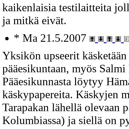
kaikenlaisia testilaitteita j
ja mitkä eivät.
* Ma 21.5.2007
Yksikön upseerit käsketään 
pääesikuntaan, myös Salmi ku
Pääesikunnasta löytyy Hämäl
käskypapereita. Käskyjen 
Tarapakan lähellä olevaan p
Kolumbiassa) ja siellä on p