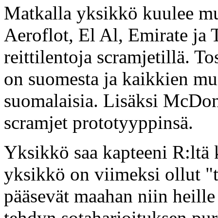
Matkalla yksikkö kuulee m
Aeroflot, El Al, Emirate ja 
reittilentoja scramjetillä. 
on suomesta ja kaikkien muid
suomalaisia. Lisäksi McDon
scramjet prototyyppinsä.
Yksikkö saa kapteeni R:ltä 
yksikkö on viimeksi ollut "
pääsevät maahan niin heille 
tehdyn sotaharjoituksen pur