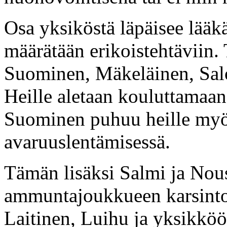
Osa yksiköstä läpäisee lääkär
määrätään erikoistehtäviin
Suominen, Mäkeläinen, Sal
Heille aletaan kouluttamaan
Suominen puhuu heille myös
avaruuslentämisessä.
Tämän lisäksi Salmi ja Nou
ammuntajoukkueen karsinto
Laitinen, Luihu ja yksikköö