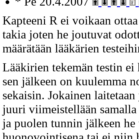
* Pe 20.4.2007
Kapteeni R ei voikaan ottaa 
takia joten he joutuvat od
määrätään lääkärien testeihi
Lääkirien tekemän testin ei
sen jälkeen on kuulemma no
sekaisin. Jokainen laitetaan 
juuri viimeistellään samall
ja puolen tunnin jälkeen he 
huonovointisena tai ei niin