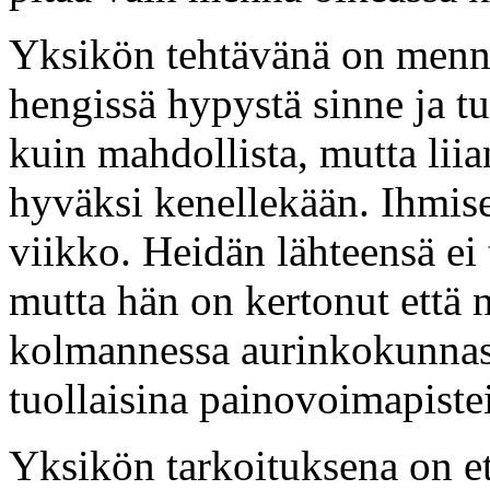
Yksikön tehtävänä on mennä p
hengissä hypystä sinne ja tul
kuin mahdollista, mutta liia
hyväksi kenellekään. Ihmisel
viikko. Heidän lähteensä ei 
mutta hän on kertonut että n
kolmannessa aurinkokunnass
tuollaisina painovoimapiste
Yksikön tarkoituksena on et