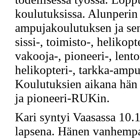
koulutuksissa. Alunperin
ampujakoulutuksen ja sen
sissi-, toimisto-, helikopt
vakooja-, pioneeri-, lent
helikopteri-, tarkka-ampu
Koulutuksien aikana hä
ja pioneeri-RUKin.
Kari syntyi Vaasassa 10.
lapsena. Hänen vanhempa