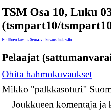
TSM Osa 10, Luku 0
(tsmpart10/tsmpart10
Edellinen kuvaus
Seuraava kuvaus
Indeksiin
Pelaajat (sattumanvarai
Ohita hahmokuvaukset
Mikko "palkkasoturi" Suom
Joukkueen komentaja ja k