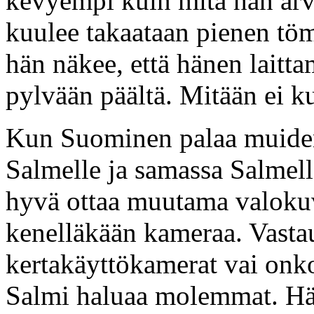
kevyempi kuin mitä hän arv
kuulee takaataan pienen tö
hän näkee, että hänen laitt
pylvään päältä. Mitään ei k
Kun Suominen palaa muiden 
Salmelle ja samassa Salmelle 
hyvä ottaa muutama valokuv
kenelläkään kameraa. Vastau
kertakäyttökamerat vai onk
Salmi haluaa molemmat. Hän