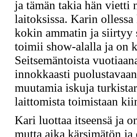
ja tämän takia hän vietti
laitoksissa. Karin ollessa
kokin ammatin ja siirtyy 
toimii show-alalla ja on
Seitsemäntoista vuotiaana
innokkaasti puolustavaa
muutamia iskuja turkistarh
laittomista toimistaan kii
Kari luottaa itseensä ja o
mutta aika kärsimätön ja 