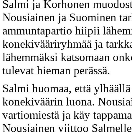
Salmi ja Korhonen muodost
Nousiainen ja Suominen tar
ammuntapartio hiipii läh
konekivääriryhmää ja tarkka
lähemmäksi katsomaan onko 
tulevat hieman perässä.
Salmi huomaa, että ylhääll
konekiväärin luona. Nousia
vartiomiestä ja käy tappama
Nousiainen viittoo Salmelle 