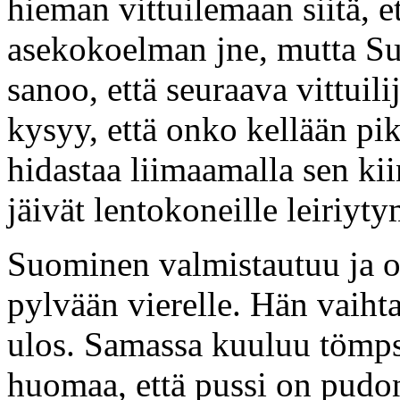
hieman vittuilemaan siitä, e
asekokoelman jne, mutta Su
sanoo, että seuraava vittuili
kysyy, että onko kellään pi
hidastaa liimaamalla sen kiin
jäivät lentokoneille leiriy
Suominen valmistautuu ja ot
pylvään vierelle. Hän vaihta
ulos. Samassa kuuluu tömps 
huomaa, että pussi on pudon