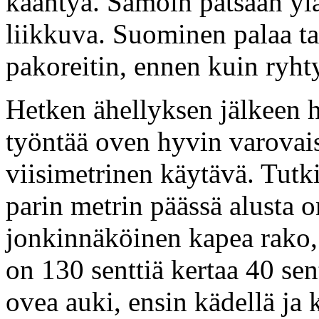
kääntyä. Samoin patsaan ylä
liikkuva. Suominen palaa ta
pakoreitin, ennen kuin ryht
Hetken ähellyksen jälkeen hä
työntää oven hyvin varovais
viisimetrinen käytävä. Tutk
parin metrin päässä alusta 
jonkinnäköinen kapea rako,
on 130 senttiä kertaa 40 sen
ovea auki, ensin kädellä ja 