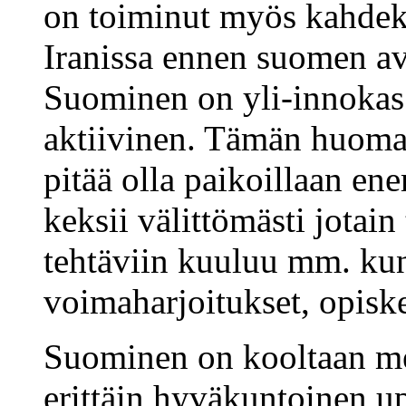
on toiminut myös kahdek
Iranissa ennen suomen a
Suominen on yli-innokas 
aktiivinen. Tämän huomaa,
pitää olla paikoillaan e
keksii välittömästi jotai
tehtäviin kuuluu mm. kun
voimaharjoitukset, opiske
Suominen on kooltaan mel
erittäin hyväkuntoinen u