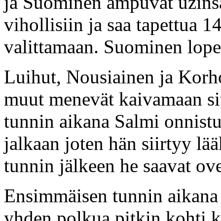
ja Suominen ampuvat uzinsa
vihollisiin ja saa tapettua 14
valittamaan. Suominen lope
Luihut, Nousiainen ja Korh
muut menevät kaivamaan si
tunnin aikana Salmi onnistu
jalkaan joten hän siirtyy lä
tunnin jälkeen he saavat ove
Ensimmäisen tunnin aikana
yhden polkua pitkin kohti 