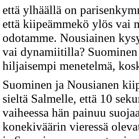
että ylhäällä on parisenkym
että kiipeämmekö ylös vai m
odotamme. Nousiainen kysyy
vai dynamiitilla? Suominen e
hiljaisempi menetelmä, kos
Suominen ja Nousianen kiip
sieltä Salmelle, että 10 sekun
vaiheessa hän painuu suoja
konekiväärin vieressä oleva