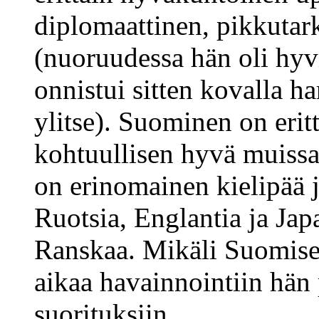
diplomaattinen, pikkutark
(nuoruudessa hän oli hyv
onnistui sitten kovalla h
ylitse). Suominen on erit
kohtuullisen hyvä muissa 
on erinomainen kielipää 
Ruotsia, Englantia ja Japa
Ranskaa. Mikäli Suomisel
aikaa havainnointiin hän
suorituksiin.