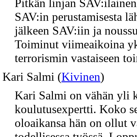
Pitkän linjan SAV:ilainen
SAV:in perustamisesta lä
jälkeen SAV:iin ja noussut
Toiminut viimeaikoina yk
terrorismin vastaiseen to
Kari Salmi (
Kivinen
)
Kari Salmi on vähän yli 
koulutusexpertti. Koko s
oloaikansa hän on ollut
todellisessa työssä. Loppu