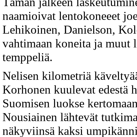
Tämän jälkeen laskeutumine
naamioivat lentokoneeet jo
Lehikoinen, Danielson, Kol
vahtimaan koneita ja muut 
temppeliä.
Nelisen kilometriä käveltyää
Korhonen kuulevat edestä h
Suomisen luokse kertomaan 
Nousiainen lähtevät tutkim
näkyviinsä kaksi umpikännis