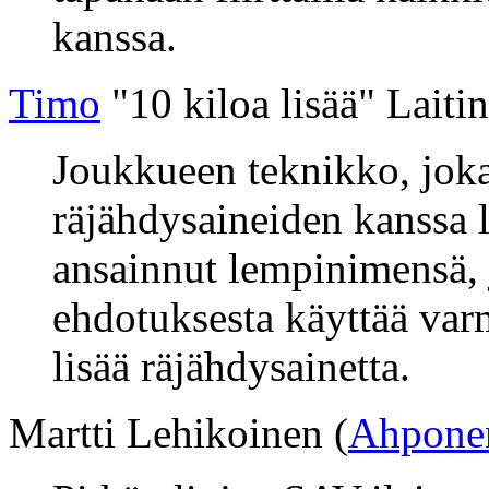
kanssa.
Timo
"10 kiloa lisää" Lait
Joukkueen teknikko, joka
räjähdysaineiden kanssa l
ansainnut lempinimensä, j
ehdotuksesta käyttää var
lisää räjähdysainetta.
Martti Lehikoinen (
Ahpone