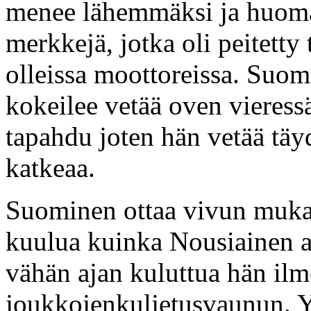
menee lähemmäksi ja huomaa
merkkejä, jotka oli peitetty t
olleissa moottoreissa. Suom
kokeilee vetää oven vieressä
tapahdu joten hän vetää täyd
katkeaa.
Suominen ottaa vivun mukaa
kuulua kuinka Nousiainen a
vähän ajan kuluttua hän il
joukkojenkuljetusvaunun. Y