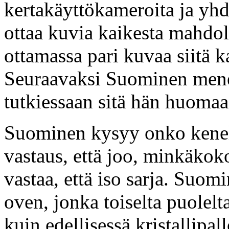
kertakäyttökameroita ja yh
ottaa kuvia kaikesta mahdol
ottamassa pari kuvaa siitä ka
Seuraavaksi Suominen mene
tutkiessaan sitä hän huomaa,
Suominen kysyy onko kenellä
vastaus, että joo, minkäkok
vastaa, että iso sarja. Suomi
oven, jonka toiselta puole
kuin edellisessä kristallip