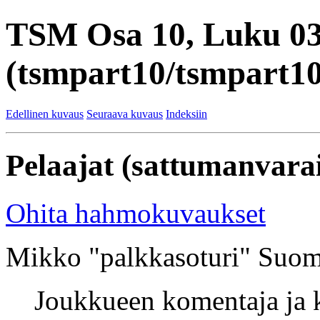
TSM Osa 10, Luku 0
(tsmpart10/tsmpart10
Edellinen kuvaus
Seuraava kuvaus
Indeksiin
Pelaajat (sattumanvarai
Ohita hahmokuvaukset
Mikko "palkkasoturi" Suom
Joukkueen komentaja ja k