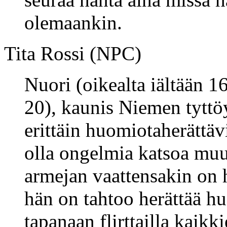
olemaankin.
Tita Rossi (NPC)
Nuori (oikealta iältään 1
20), kaunis Niemen tyttöy
erittäin huomiotaherättävi
olla ongelmia katsoa mu
armejan vaattensakin on 
hän on tahtoo herättää h
tapanaan flirttailla kaik