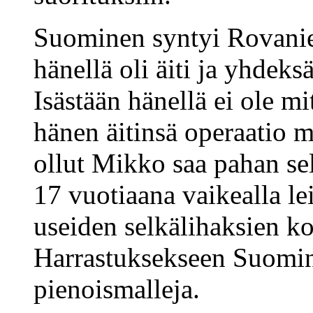
Suominen syntyi Rovani
hänellä oli äiti ja yhde
Isästään hänellä ei ole m
hänen äitinsä operaatio 
ollut Mikko saa pahan se
17 vuotiaana vaikealla le
useiden selkälihaksien ko
Harrastuksekseen Suomin
pienoismalleja.