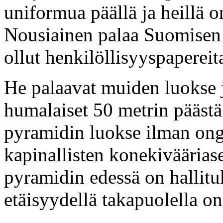
uniformua päällä ja heillä 
Nousiainen palaa Suomisen l
ollut henkilöllisyyspapereit
He palaavat muiden luokse j
humalaiset 50 metrin päästä
pyramidin luokse ilman ong
kapinallisten konekiväärias
pyramidin edessä on hallituk
etäisyydellä takapuolella on 