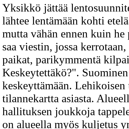
Yksikkö jättää lentosuunni
lähtee lentämään kohti etelä
mutta vähän ennen kuin he 
saa viestin, jossa kerrotaan
paikat, parikymmentä kilpa
Keskeytettäkö?". Suominen 
keskeyttämään. Lehikoisen t
tilannekartta asiasta. Alueel
hallituksen joukkoja tappel
on alueella myös kuljetus ym