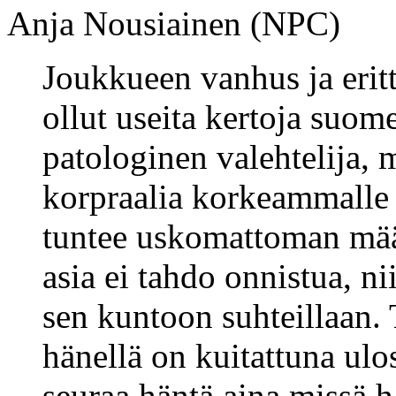
Anja Nousiainen (NPC)
Joukkueen vanhus ja erit
ollut useita kertoja suom
patologinen valehtelija,
korpraalia korkeammalle 
tuntee uskomattoman määr
asia ei tahdo onnistua, n
sen kuntoon suhteillaan. 
hänellä on kuitattuna ulo
seuraa häntä aina missä h