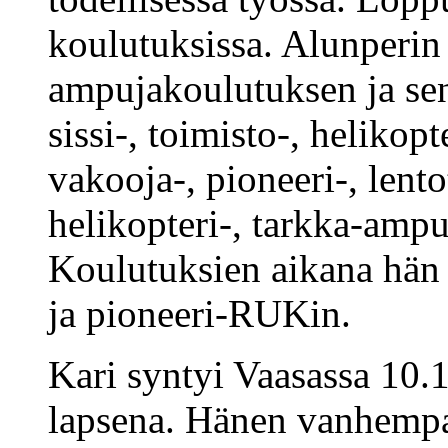
koulutuksissa. Alunperin
ampujakoulutuksen ja sen
sissi-, toimisto-, helikopt
vakooja-, pioneeri-, lent
helikopteri-, tarkka-ampu
Koulutuksien aikana hä
ja pioneeri-RUKin.
Kari syntyi Vaasassa 10.
lapsena. Hänen vanhempa