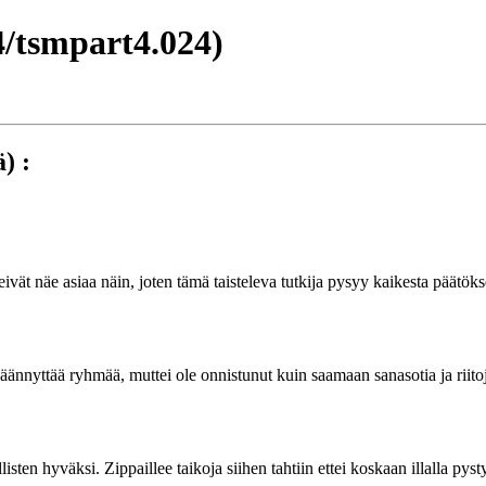
/tsmpart4.024)
) :
t näe asiaa näin, joten tämä taisteleva tutkija pysyy kaikesta päätökse
käännyttää ryhmää, muttei ole onnistunut kuin saamaan sanasotia ja riit
llisten hyväksi. Zippaillee taikoja siihen tahtiin ettei koskaan illalla p