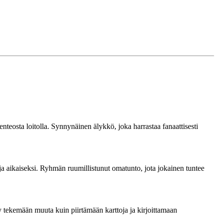
nteosta loitolla. Synnynäinen älykkö, joka harrastaa fanaattisesti
oja aikaiseksi. Ryhmän ruumillistunut omatunto, jota jokainen tuntee
ysty tekemään muuta kuin piirtämään karttoja ja kirjoittamaan