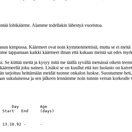
ntää lohikäärme. Alamme todellakin lähestyä vuoristoa.
un kimpussa. Käärmeet ovat noin kymmenmetrisiä, mutta se ei meitä
tumme tappamaan kaikki käärmeet ilman että kukaan meistä sai edes myrk
. Se kiittää meitä ja kysyy mitä me täällä syvällä metsässä oikein te
käärmeellä joku nainen. Lisäksi se on kuullut että tuo luolasto on kaiv
an hän tarjoituu heittämään meidät tuonne onkalon luokse. Suostumme he
n sukulaisensa ja sen jälkeen lennämme noin tunnin verran korkealle 