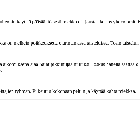
kuitenkin käyttää pääsääntöisesti miekkaa ja jousta. Ja taas yhden omitu
 vaikka on melkein poikkeuksetta eturintamassa taisteluissa. Tosin taiste
komuksena ajaa Saint pikkuhiljaa hulluksi. Joskus hänellä saattaa oll
a.
 voittajien ryhmän. Pukeutuu kokonaan peltiin ja käyttää kahta miekkaa.