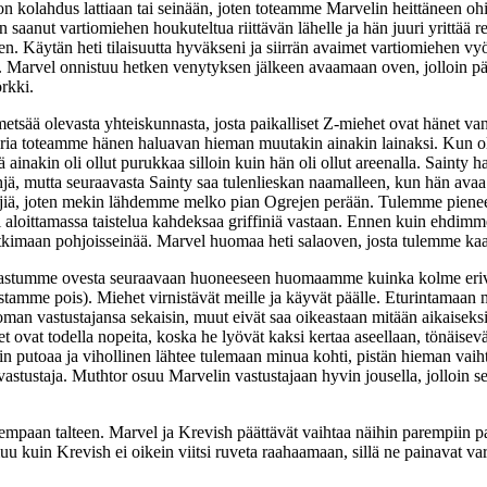
n kolahdus lattiaan tai seinään, joten toteamme Marvelin heittäneen oh
 saanut vartiomiehen houkuteltua riittävän lähelle ja hän juuri yrittää re
n. Käytän heti tilaisuutta hyväkseni ja siirrän avaimet vartiomiehen vy
en. Marvel onnistuu hetken venytyksen jälkeen avaamaan oven, jolloin 
rkki.
metsää olevasta yhteiskunnasta, josta paikalliset Z-miehet ovat hänet v
aria toteamme hänen haluavan hieman muutakin ainakin lainaksi. Kun ol
lä ainakin oli ollut purukkaa silloin kuin hän oli ollut areenalla. Saint
jä, mutta seuraavasta Sainty saa tulenlieskan naamalleen, kun hän avaa
 tyhjiä, joten mekin lähdemme melko pian Ogrejen perään. Tulemme piene
aloittamassa taistelua kahdeksaa griffiniä vastaan. Ennen kuin ehdimme a
tutkimaan pohjoisseinää. Marvel huomaa heti salaoven, josta tulemme ka
n astumme ovesta seuraavaan huoneeseen huomaamme kuinka kolme erivä
astamme pois). Miehet virnistävät meille ja käyvät päälle. Eturintamaa
oman vastustajansa sekaisin, muut eivät saa oikeastaan mitään aikaiseks
 ovat todella nopeita, koska he lyövät kaksi kertaa aseellaan, tönäisevät 
n putoaa ja vihollinen lähtee tulemaan minua kohti, pistän hieman vaiht
vastustaja. Muthtor osuu Marvelin vastustajaan hyvin jousella, jolloin
mpaan talteen. Marvel ja Krevish päättävät vaihtaa näihin parempiin pa
uu kuin Krevish ei oikein viitsi ruveta raahaamaan, sillä ne painavat v