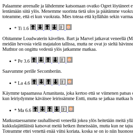
Palaamme areenalle ja lähdemme katsomaan ovatko Ogret löytäneet ete
lentämään siitä ylös. Menemme suorinta tietä ulos ja päätämme vuokr
toteamme, että ei kun vuokrata. Mies toteaa että kyllähän sekin var
* Ti 1.6
Ohitamme Loudwaterin kävellen. Bart ja Marvel jatkavat veneellä (Ma
meidän hevosia vielä majatalon tallissa, mutta ne ovat jo sieltä hävin
Muthtor on ongittu vedestä ylös jatkamme matkaa.
* Pe 3.6
Saavumme perille Secomberiin.
* La 4.6
Käymme tapaamassa Amanitasta, joka kertoo että se viimenen patsas on
kun leiriydymme käväisee leirissämme Entti, mutta se jatkaa matkaa 
* Ma 6.6
Matkustaessamme rauhallisesti veneellä jokea ylös heitetään meitä yllätt
kukkulajättiläistä katsovat meitä hetken ihmeissään, mutta kun ne taju
Toteamme ettei venettä enää viitsi korjata, koska se on jo niin huonos