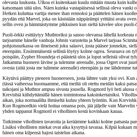
olevasta luukusta. Ulkoa ei kuitenkaan kuulu mitään muuta kuin kulho
katsomaan siitä ulos. Näen kuinka vastapäisessä sellissä oleva vanki on
Hetken kuluttua vartija menee ihan rennoksi ja päättelen hänen kuollee
pyydän että Marvel, joka on käsistään näppärämpi yrittäisi avata ov
sellin oven ja hämmästymme pikkuisen kun sieltä kävelee ulos puoli-ö
Puoli-örkki esittäytyy Muthtoriksi ja sanoo olevansa lähellä korkeata 
tarjoamme hänelle vanhoja Johnin varusteita ja Marvel tarjoaa Scimit
pohjoisnurkassa on ilmeisesti joku salaovi, josta pääsee jonnekin, siel
eteenpäin. Ensimmäisestä sellistä löytyy kolme ogrea. Seuraava on tyh
poispäin, Zypher Houndeja ei päästetä ulos ja loput selleistä olivat
Jatkamma huoneen lävitse ja tulemme areenalle, jossa Ogret ovat juuri 
ovesta (siitä josta me tulimme areenalle) eteenpäin ja me lähdemme 
Käytävä päättyy pieneen huoneeseen, josta lähtee vain yksi ovi. Ku
(tässä vaiheessa huomaamme, että meiltä oli otettu meidän kaksi pats
taikojani ja Muthtor ampuu sivusta jousella. Rogmord lyö heti alussa 
Krevishiä kiihdyttämällä hänen toimintonsa kaksinkertaisiksi. Viholliset
aikan, joka normaalilta ihmiseltä kuluu yhteen lyöntiin. Kun Krevishki
Kun Rogmordkin vielä hoitaa omansa pois, jää jäljelle vain Marvelin 
yhden tappanut Rogmord ei vihollinen kestä kovinkaan kauaa.
Tutkimme vihollisten tavaroita ja keräämme kaikki kolme patsasta pare
Lisäksi vihollisten miekat ovat aika kysyttyä tavaraa. Kilpiä kukaan m
hänen oma kilpensä hajosi taistelun aikana.