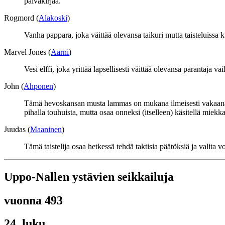
päiväkirjaa.
Rogmord (
Alakoski
)
Vanha pappara, joka väittää olevansa taikuri mutta taisteluissa 
Marvel Jones (
Aarni
)
Vesi elffi, joka yrittää lapsellisesti väittää olevansa parantaja
John (
Ahponen
)
Tämä hevoskansan musta lammas on mukana ilmeisesti vakaana ai
pihalla touhuista, mutta osaa onneksi (itselleen) käsitellä miekka
Juudas (
Maaninen
)
Tämä taistelija osaa hetkessä tehdä taktisia päätöksiä ja valita
Uppo-Nallen ystävien seikkailuja
vuonna 493
24. luku