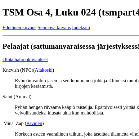
TSM Osa 4, Luku 024 (tsmpart4
Edellinen kuvaus
Seuraava kuvaus
Indeksiin
Pelaajat (sattumanvaraisessa järjestyksessä
Ohita hahmokuvaukset
Knevish (NPC)(
Alakoski
)
Ryhmän vanhin jäsen ja sen luonnolnen johtaja. Onneksi muut eivä
kirjojen keräämistä.
Saint (Animal)
Pyhän hengen riivaama kääpiö taistelija. Epätoivoisesti yrittää 
velvollisuudeksi kiusata aina kun mahdollista.
'Minä' Zap (
Kivinen
)
Korkean asteen vaarallinen taikuri, joka tasoittaa tilannetta viho