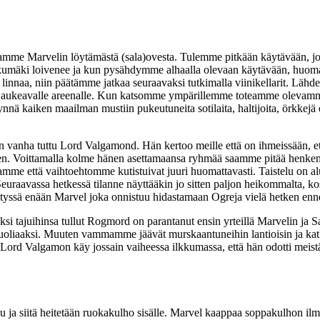
mme Marvelin löytämästä (sala)ovesta. Tulemme pitkään käytävään, j
Liukumäki loivenee ja kun pysähdymme alhaalla olevaan käytävään, huo
nnaa, niin päätämme jatkaa seuraavaksi tutkimalla viinikellarit. Läh
 aukeavalle areenalle. Kun katsomme ympärillemme toteamme olevamme 
nä kaiken maailman mustiin pukeutuneita sotilaita, haltijoita, örkkejä 
hin vanha tuttu Lord Valgamond. Hän kertoo meille että on ihmeissään, et
uuden. Voittamalla kolme hänen asettamaansa ryhmää saamme pitää henk
me että vaihtoehtomme kutistuivat juuri huomattavasti. Taistelu on al
raavassa hetkessä tilanne näyttääkin jo sitten paljon heikommalta, kosk
tyssä enään Marvel joka onnistuu hidastamaan Ogreja vielä hetken enn
 tajuihinsa tullut Rogmord on parantanut ensin yrteillä Marvelin ja Sa
 kuoliaaksi. Muuten vammamme jäävät murskaantuneihin lantioisin ja katk
ord Valgamon käy jossain vaiheessa ilkkumassa, että hän odotti meistä 
 siitä heitetään ruokakulho sisälle. Marvel kaappaa soppakulhon ilmasta