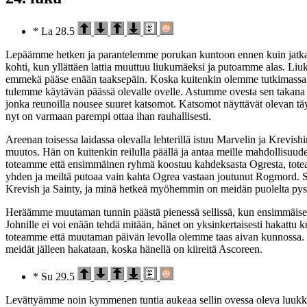
* La 28.5
Lepäämme hetken ja parantelemme porukan kuntoon ennen kuin jatka
kohti, kun yllättäen lattia muuttuu liukumäeksi ja putoamme alas. 
emmekä pääse enään taaksepäin. Koska kuitenkin olemme tutkimassa li
tulemme käytävän päässä olevalle ovelle. Astumme ovesta sen takana
jonka reunoilla nousee suuret katsomot. Katsomot näyttävät olevan täyn
nyt on varmaan parempi ottaa ihan rauhallisesti.
Areenan toisessa laidassa olevalla lehterillä istuu Marvelin ja Krevis
muutos. Hän on kuitenkin reilulla päällä ja antaa meille mahdollis
toteamme että ensimmäinen ryhmä koostuu kahdeksasta Ogresta, toteam
yhden ja meiltä putoaa vain kahta Ogrea vastaan joutunut Rogmord. Seu
Krevish ja Sainty, ja minä hetkeä myöhemmin on meidän puolelta pys
Heräämme muutaman tunnin päästä pienessä sellissä, kun ensimmäiseksi
Johnille ei voi enään tehdä mitään, hänet on yksinkertaisesti hakattu
toteamme että muutaman päivän levolla olemme taas aivan kunnossa. L
meidät jälleen hakataan, koska hänellä on kiireitä Ascoreen.
* Su 29.5
Levättyämme noin kymmenen tuntia aukeaa sellin ovessa oleva luukku ja