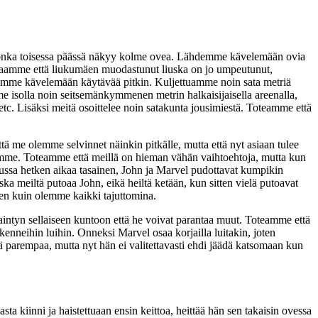
onka toisessa päässä näkyy kolme ovea. Lähdemme kävelemään ovia
maamme että liukumäen muodastunut liuska on jo umpeutunut,
demme kävelemään käytävää pitkin. Kuljettuamme noin sata metriä
isolla noin seitsemänkymmenen metrin halkaisijaisella areenalla,
etc. Lisäksi meitä osoittelee noin satakunta jousimiestä. Toteamme että
tä me olemme selvinnet näinkin pitkälle, mutta että nyt asiaan tulee
emme. Toteamme että meillä on hieman vähän vaihtoehtoja, mutta kun
ussa hetken aikaa tasainen, John ja Marvel pudottavat kumpikin
a meiltä putoaa John, eikä heiltä ketään, kun sitten vielä putoavat
en kuin olemme kaikki tajuttomina.
intyn sellaiseen kuntoon että he voivat parantaa muut. Toteamme että
enneihin luihin. Onneksi Marvel osaa korjailla luitakin, joten
parempaa, mutta nyt hän ei valitettavasti ehdi jäädä katsomaan kun
 kiinni ja haistettuaan ensin keittoa, heittää hän sen takaisin ovessa