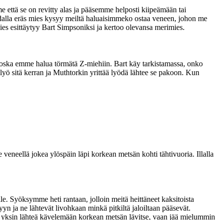
että se on revitty alas ja pääsemme helposti kiipeämään tai
dalla eräs mies kysyy meiltä haluaisimmeko ostaa veneen, johon me
es esittäytyy Bart Simpsoniksi ja kertoo olevansa merimies.
koska emme halua törmätä Z-miehiin. Bart käy tarkistamassa, onko
lyö sitä kerran ja Muthtorkin yrittää lyödä lähtee se pakoon. Kun
neellä jokea ylöspäin läpi korkean metsän kohti tähtivuoria. Illalla
lle. Syöksymme heti rantaan, jolloin meitä heittäneet kaksitoista
n ja ne lähtevät livohkaan minkä pitkiltä jaloiltaan pääsevät.
itsi yksin lähteä kävelemään korkean metsän lävitse, vaan jää mielummin