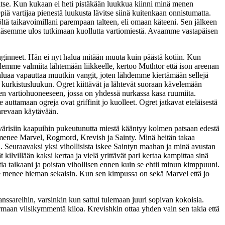
itse. Kun kukaan ei heti pistäkään luukkua kiinni minä menen
piä vartijaa pienestä luukusta lävitse siinä kuitenkaan onnistumatta.
öltä taikavoimillani parempaan talteen, eli omaan käteeni. Sen jälkeen
pääsemme ulos tutkimaan kuollutta vartiomiestä. Avaamme vastapäisen
anginneet. Hän ei nyt halua mitään muuta kuin päästä kotiin. Kun
emme valmiita lähtemään liikkeelle, kertoo Muthtor että ison areenan
y haluaa vapauttaa muutkin vangit, joten lähdemme kiertämään sellejä
 kurkistusluukun. Ogret kiittävät ja lähtevät suoraan kävelemään
en vartiohuoneeseen, jossa on yhdessä nurkassa kasa ruumiita.
uttamaan ogreja ovat griffinit jo kuolleet. Ogret jatkavat eteläisestä
arevaan käytävään.
risiin kaapuihin pukeutunutta miestä kääntyy kolmen patsaan edestä
n menee Marvel, Rogmord, Krevish ja Sainty. Minä heitän takaa
i. Seuraavaksi yksi vihollisista iskee Saintyn maahan ja minä avustan
kilvillään kaksi kertaa ja vielä yrittävät pari kertaa kampittaa sinä
ia taikaani ja poistan vihollisen ennen kuin se ehtii minun kimppuuni.
 se menee hieman sekaisin. Kun sen kimpussa on sekä Marvel että jo
nssareihin, varsinkin kun sattui tulemaan juuri sopivan kokoisia.
armaan viisikymmentä kiloa. Krevishkin ottaa yhden vain sen takia että