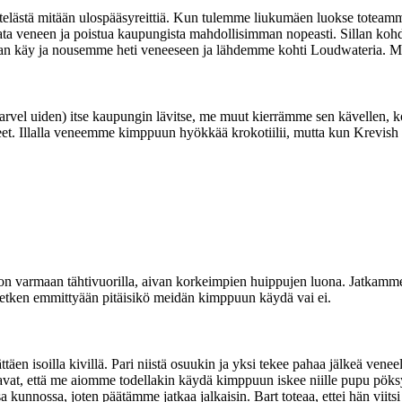
lästä mitään ulospääsyreittiä. Kun tulemme liukumäen luokse toteamme 
ata veneen ja poistua kaupungista mahdollisimman nopeasti. Sillan koh
maan käy ja nousemme heti veneeseen ja lähdemme kohti Loudwateria. Mi
rvel uiden) itse kaupungin lävitse, me muut kierrämme sen kävellen, 
neet. Illalla veneemme kimppuun hyökkää krokotiilii, mutta kun Krevish 
 varmaan tähtivuorilla, aivan korkeimpien huippujen luona. Jatkamme ve
hetken emmittyään pitäisikö meidän kimppuun käydä vai ei.
äen isoilla kivillä. Pari niistä osuukin ja yksi tekee pahaa jälkeä venee
avat, että me aiomme todellakin käydä kimppuun iskee niille pupu pöksyy
sa kunnossa, joten päätämme jatkaa jalkaisin. Bart toteaa, ettei hän vi