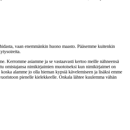
 hidasta, vaan enemmänkin huono maasto. Pääsemme kuitenkin
ytysoireita.
emme. Kerromme asiamme ja se vastaavasti kertoo meille nähneensä
ettu omistajansa nimikirjaimien muotoiseksi kun nimikirjaimet on
ti, koska alamme jo olla hieman kypsiä kävelemiseen ja lisäksi emme
vuoristoon pienelle kielekkeelle. Onkala lähtee kuulemma vähän