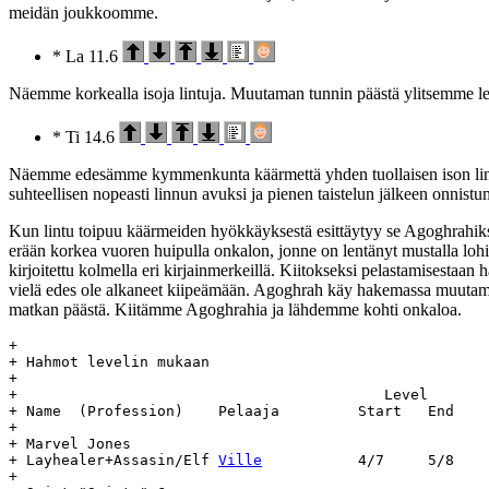
meidän joukkoomme.
* La 11.6
Näemme korkealla isoja lintuja. Muutaman tunnin päästä ylitsemme le
* Ti 14.6
Näemme edesämme kymmenkunta käärmettä yhden tuollaisen ison linn
suhteellisen nopeasti linnun avuksi ja pienen taistelun jälkeen onnis
Kun lintu toipuu käärmeiden hyökkäyksestä esittäytyy se Agoghrahiksi
erään korkea vuoren huipulla onkalon, jonne on lentänyt mustalla lohi
kirjoitettu kolmella eri kirjainmerkeillä. Kiitokseksi pelastamisesta
vielä edes ole alkaneet kiipeämään. Agoghrah käy hakemassa muutama
matkan päästä. Kiitämme Agoghrahia ja lähdemme kohti onkaloa.
+

+ Hahmot levelin mukaan

+

+ 					   Level	    Day		Age

+ Name	(Profession)	Pelaaja		Start	End	Start	End	(days)

+

+ Marvel Jones

+ Layhealer+Assasin/Elf	
Ville
		4/7	5/8	13.10.92 -	-

+
