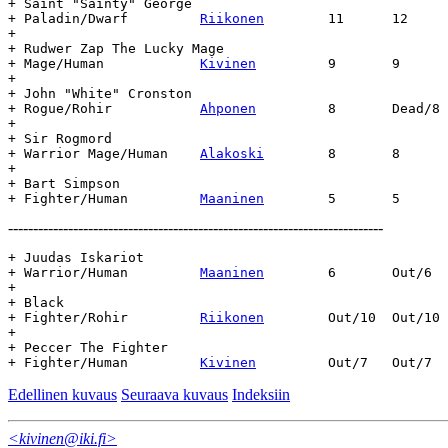
+ Saint "Sainty" George

+ Paladin/Dwarf		
Riikonen
	11	12	14.3.93	-	-

+

+ Rudwer Zap The Lucky Mage

+ Mage/Human		
Kivinen
		9	9	12.3.93	-	-

+

+ John "White" Cronston

+ Rogue/Rohir		
Ahponen
		8	Dead/8	25.1.93	-	-

+

+ Sir Rogmord

+ Warrior Mage/Human	
Alakoski
	8	8	22.3.93	-	-

+

+ Bart Simpson

+ Fighter/Human		
Maaninen
---------------------------------------------------------------------------
+ Juudas Iskariot

+ Warrior/Human		
Maaninen
	6	Out/6	13.4.93	-	-

+

+ Black

+ Fighter/Rohir		
Riikonen
	Out/10	Out/10	13.10.92-	-

+

+ Peccer The Fighter

+ Fighter/Human		
Kivinen
Edellinen kuvaus
Seuraava kuvaus
Indeksiin
<kivinen@iki.fi>