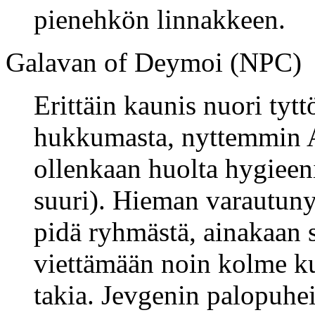
pienehkön linnakkeen.
Galavan of Deymoi (NPC)
Erittäin kaunis nuori tytt
hukkumasta, nyttemmin A
ollenkaan huolta hygieeni
suuri). Hieman varautunyt 
pidä ryhmästä, ainakaan 
viettämään noin kolme 
takia. Jevgenin palopuhei