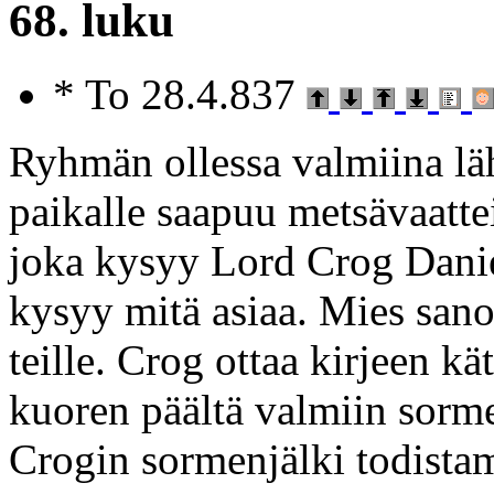
68. luku
* To 28.4.837
Ryhmän ollessa valmiina l
paikalle saapuu metsävaatte
joka kysyy Lord Crog Daniel
kysyy mitä asiaa. Mies sanoo
teille. Crog ottaa kirjeen kä
kuoren päältä valmiin sorme
Crogin sormenjälki todistam