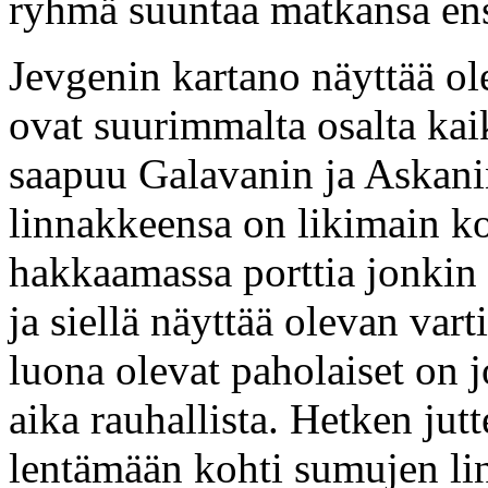
ryhmä suuntaa matkansa ens
Jevgenin kartano näyttää ol
ovat suurimmalta osalta ka
saapuu Galavanin ja Askani
linnakkeensa on likimain k
hakkaamassa porttia jonkin 
ja siellä näyttää olevan var
luona olevat paholaiset on j
aika rauhallista. Hetken jut
lentämään kohti sumujen li