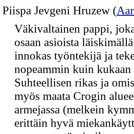
Piispa Jevgeni Hruzew (
Aar
Väkivaltainen pappi, jok
osaan asioista läiskimällä 
innokas työntekijä ja tek
nopeammin kuin kukaan 
Suhteellisen rikas ja omi
myös maata Crogin aluee
armejassa (melkein kymme
erittäin hyvä miekankäyt