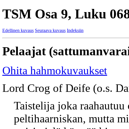
TSM Osa 9, Luku 068
Edellinen kuvaus
Seuraava kuvaus
Indeksiin
Pelaajat (sattumanvarai
Ohita hahmokuvaukset
Lord Crog of Deife (o.s. Dan
Taistelija joka raahautuu
peltihaarniskan, mutta m