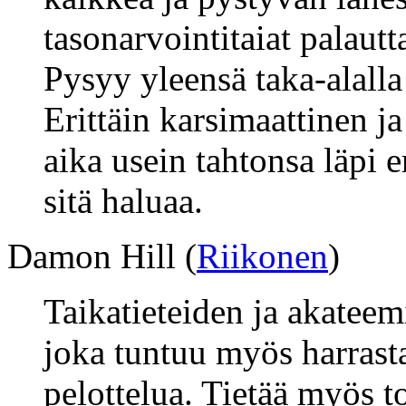
tasonarvointitaiat palautt
Pysyy yleensä taka-alalla 
Erittäin karsimaattinen ja
aika usein tahtonsa läpi e
sitä haluaa.
Damon Hill (
Riikonen
)
Taikatieteiden ja akateem
joka tuntuu myös harrast
pelottelua. Tietää myös t