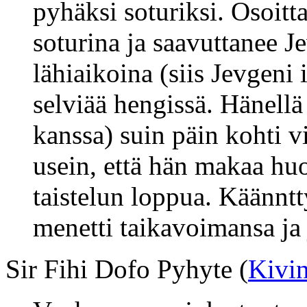
pyhäksi soturiksi. Osoitt
soturina ja saavuttanee 
lähiaikoina (siis Jevgeni 
selviää hengissä. Hänellä
kanssa) suin päin kohti v
usein, että hän makaa h
taistelun loppua. Käännt
menetti taikavoimansa ja
Sir Fihi Dofo Pyhyte (
Kivi