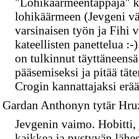
"Lohikäärmeentappaja" k
lohikäärmeen (Jevgeni väi
varsinaisen työn ja Fihi v
kateellisten panettelua :
on tulkinnut täyttäneensä
pääsemiseksi ja pitää täte
Crogin kannattajaksi erä
Gardan Anthonyn tytär Hr
Jevgenin vaimo. Hobitti,
kaikkea ja pystyvän lähe