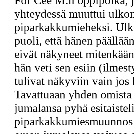
For Cee M:n oppipoika, 
yhteydessä muuttui ulkon
piparkakkumieheksi. Ulk
puoli, että hänen päällään
eivät näkyneet mitenkään,
hän veti sen esiin (ilmesty
tulivat näkyviin vain jos 
Tavattuaan yhden omista j
jumalansa pyhä esitaisteli
piparkakkumiesmuunnos p