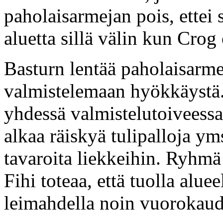
paholaisarmejan pois, ettei
aluetta sillä välin kun Crog
Basturn lentää paholaisarme
valmistelemaan hyökkäystä.
yhdessä valmistelutoiveess
alkaa räiskyä tulipalloja ym
tavaroita liekkeihin. Ryhmä 
Fihi toteaa, että tuolla alueel
leimahdella noin vuorokaud