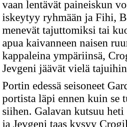
vaan lentävät paineiskun vo
iskeytyy ryhmään ja Fihi, 
menevät tajuttomiksi tai ku
apua kaivanneen naisen ruum
kappaleina ympäriinsä, Cro
Jevgeni jäävät vielä tajuihi
Portin edessä seisoneet Gar
portista läpi ennen kuin se
siihen. Galavan kutsuu heti e
ja Jevgeni taas kysyy Crogil