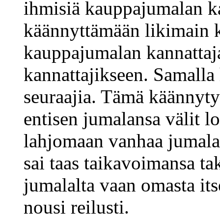
ihmisiä kauppajumalan ka
käännyttämään likimain 
kauppajumalan kannattaj
kannattajikseen. Samalla
seuraajia. Tämä käännyty
entisen jumalansa välit lo
lahjomaan vanhaa jumalaa
sai taas taikavoimansa tak
jumalalta vaan omasta it
nousi reilusti.