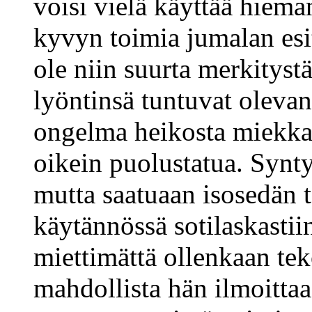
voisi vielä käyttää hiema
kyvyn toimia jumalan esit
ole niin suurta merkityst
lyöntinsä tuntuvat olevan
ongelma heikosta miekkail
oikein puolustatua. Synty
mutta saatuaan isosedän t
käytännössä sotilaskasti
miettimättä ollenkaan tek
mahdollista hän ilmoitta