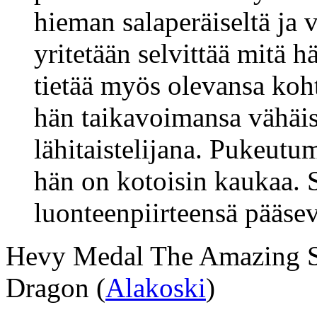
hieman salaperäiseltä ja v
yritetään selvittää mitä 
tietää myös olevansa koht
hän taikavoimansa vähäis
lähitaistelijana. Pukeutu
hän on kotoisin kaukaa. S
luonteenpiirteensä pääsevä
Hevy Medal The Amazing Sl
Dragon (
Alakoski
)