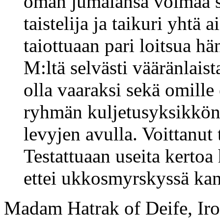
oman jumalansa voimaa se
taistelija ja taikuri yhtä 
taiottuaan pari loitsua h
M:ltä selvästi vääränlaist
olla vaaraksi sekä omille 
ryhmän kuljetusyksikkönä,
levyjen avulla. Voittanut 
Testattuaan useita kertoa
ettei ukkosmyrskyssä kann
Madam Hatrak of Deife, Iro