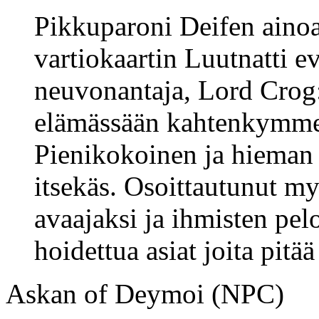
Pikkuparoni Deifen ainoa 
vartiokaartin Luutnatti e
neuvonantaja, Lord Crog:
elämässään kahtenkymme
Pienikokoinen ja hieman 
itsekäs. Osoittautunut m
avaajaksi ja ihmisten pel
hoidettua asiat joita pitää
Askan of Deymoi (NPC)