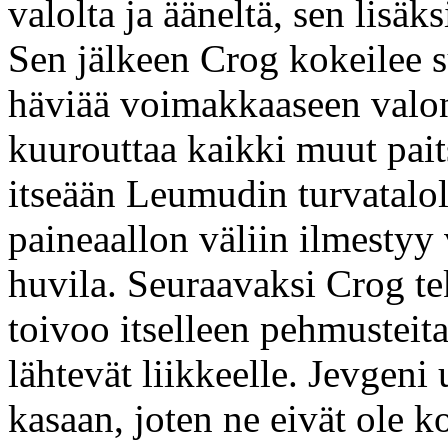
valolta ja ääneltä, sen lisäk
Sen jälkeen Crog kokeilee s
häviää voimakkaaseen valon
kuurouttaa kaikki muut pait
itseään Leumudin turvatalol
paineaallon väliin ilmestyy
huvila. Seuraavaksi Crog te
toivoo itselleen pehmusteit
lähtevät liikkeelle. Jevgeni
kasaan, joten ne eivät ole k