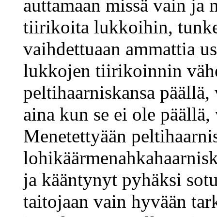
auttamaan missä vain ja 
tiirikoita lukkoihin, tunk
vaihdettuaan ammattia us
lukkojen tiirikoinnin vä
peltihaarniskansa päällä, 
aina kun se ei ole päällä,
Menetettyään peltihaarnis
lohikäärmenahkahaarnisk
ja kääntynyt pyhäksi sotu
taitojaan vain hyvään tar