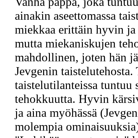
Vanha pappa, joka tuntuu
ainakin aseettomassa tais
miekkaa erittäin hyvin ja
mutta miekaniskujen teho
mahdollinen, joten hän j
Jevgenin taistelutehosta.
taistelutilanteissa tuntuu 
tehokkuutta. Hyvin kärsi
ja aina myöhässä (Jevgen
molempia ominaisuuksia)