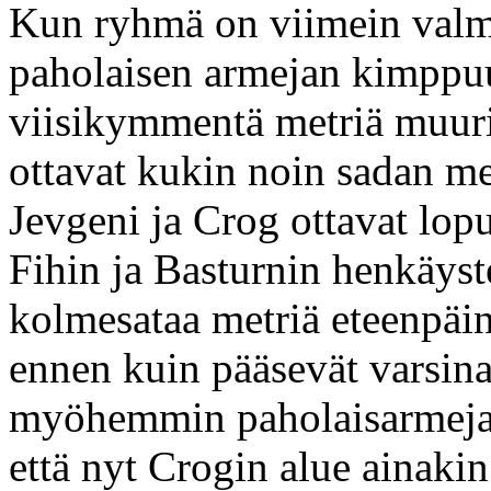
Kun ryhmä on viimein valm
paholaisen armejan kimppuun
viisikymmentä metriä muurin
ottavat kukin noin sadan met
Jevgeni ja Crog ottavat lop
Fihin ja Basturnin henkäys
kolmesataa metriä eteenpäin
ennen kuin pääsevät varsina
myöhemmin paholaisarmeja o
että nyt Crogin alue ainaki