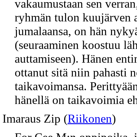
vakaumustaan sen verran,
ryhmän tulon kuujärven a
jumalaansa, on hän nykyä
(seuraaminen koostuu lä
auttamiseen). Hänen enti
ottanut sitä niin pahasti 
taikavoimansa. Perittyää
hänellä on taikavoimia eh
Imaraus Zip (
Riikonen
)