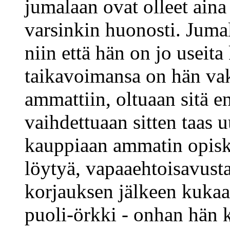
jumalaan ovat olleet aina 
varsinkin huonosti. Jumal
niin että hän on jo useita
taikavoimansa on hän vak
ammattiin, oltuaan sitä e
vaihdettuaan sitten taas 
kauppiaan ammatin opiske
löytyä, vapaaehtoisavust
korjauksen jälkeen kukaan
puoli-örkki - onhan hän 