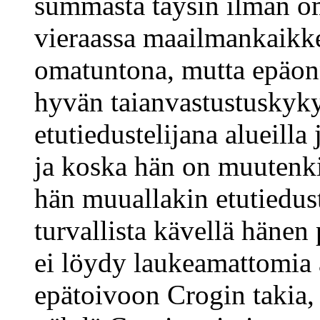
summasta täysin ilman om
vieraassa maailmankaikk
omatuntona, mutta epäon
hyvän taianvastustuskyky
etutiedustelijana alueilla
ja koska hän on muutenki
hän muuallakin etutiedus
turvallista kävellä hänen
ei löydy laukeamattomia
epätoivoon Crogin takia,