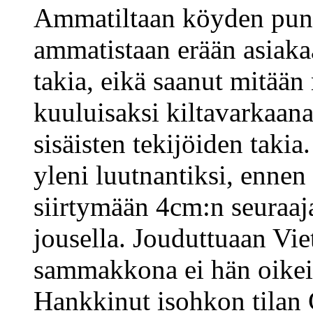
Ammatiltaan köyden puno
ammatistaan erään asiak
takia, eikä saanut mitään
kuuluisaksi kiltavarkaana
sisäisten tekijöiden takia
yleni luutnantiksi, ennen
siirtymään 4cm:n seuraaj
jousella. Jouduttuaan Vi
sammakkona ei hän oikein 
Hankkinut isohkon tilan 