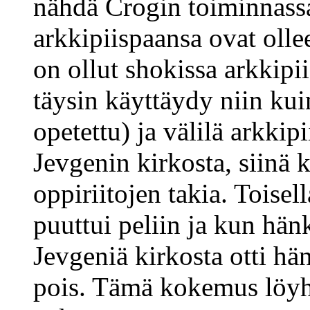
nähdä Crogin toiminnassa 
arkkipiispaansa ovat olle
on ollut shokissa arkkipi
täysin käyttäydy niin ku
opetettu) ja välilä arkkip
Jevgenin kirkosta, siinä 
oppiriitojen takia. Toisell
puuttui peliin ja kun hän
Jevgeniä kirkosta otti hä
pois. Tämä kokemus löyhi