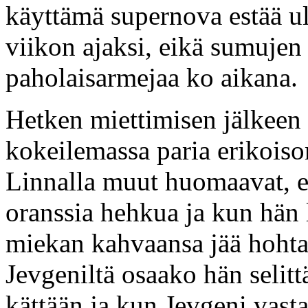
käyttämä supernova estää ul
viikon ajaksi, eikä sumujen 
paholaisarmejaa ko aikana.
Hetken miettimisen jälkeen
kokeilemassa paria erikoiso
Linnalla muut huomaavat, et
oranssia hehkua ja kun hän
miekan kahvaansa jää hohta
Jevgeniltä osaako hän selit
kättään ja kun Jevgeni vasta