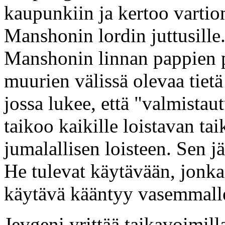
kaupunkiin ja kertoo vartio
Manshonin lordin juttusille
Manshonin linnan pappien 
muurien välissä olevaa tietä 
jossa lukee, että "valmistau
taikoo kaikille loistavan tai
jumalallisen loisteen. Sen 
He tulevat käytävään, jonka
käytävä kääntyy vasemmall
Jevgeni yrittää taikavoimill