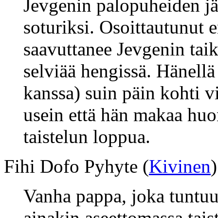
Jevgenin palopuheiden jä
soturiksi. Osoittautunut 
saavuttanee Jevgenin tai
selviää hengissä. Hänellä
kanssa) suin päin kohti v
usein että hän makaa hu
taistelun loppua.
Fihi Dofo Pyhyte (
Kivinen
)
Vanha pappa, joka tuntuu
ainakin aseettomassa tais