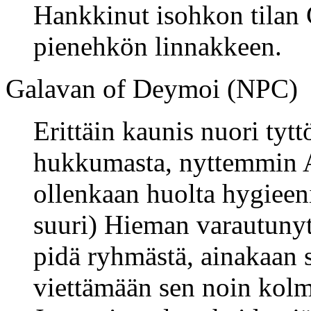
Hankkinut isohkon tilan 
pienehkön linnakkeen.
Galavan of Deymoi (NPC)
Erittäin kaunis nuori tytt
hukkumasta, nyttemmin A
ollenkaan huolta hygieeni
suuri) Hieman varautunyt j
pidä ryhmästä, ainakaan 
viettämään sen noin kol