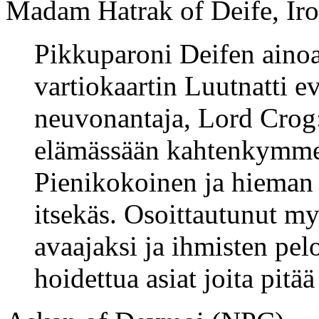
Madam Hatrak of Deife, Iro
Pikkuparoni Deifen ainoa 
vartiokaartin Luutnatti e
neuvonantaja, Lord Crog:
elämässään kahtenkymme
Pienikokoinen ja hieman 
itsekäs. Osoittautunut m
avaajaksi ja ihmisten pel
hoidettua asiat joita pitää