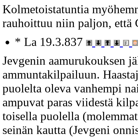
Kolmetoistatuntia myöhem
rauhoittuu niin paljon, että
* La 19.3.837
Jevgenin aamurukouksen jäl
ammuntakilpailuun. Haastaja
puolelta oleva vanhempi nai
ampuvat paras viidestä kilpa
toisella puolella (molemmat
seinän kautta (Jevgeni onni