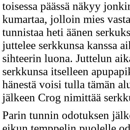
toisessa päässä näkyy jonk
kumartaa, jolloin mies vasta
tunnistaa heti äänen serkuks
juttelee serkkunsa kanssa a
sihteerin luona. Juttelun 
serkkunsa itselleen apupapi
hänestä voisi tulla tämän a
jälkeen Crog nimittää serkk
Parin tunnin odotuksen jäl
eikun temppelin puolelle o