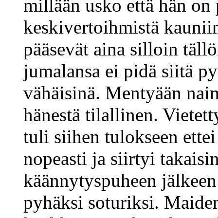
millään usko että hän on
keskivertoihmistä kaunii
pääsevät aina silloin täll
jumalansa ei pidä siitä 
vähäisinä. Mentyään naim
hänestä tilallinen. Vietet
tuli siihen tulokseen ette
nopeasti ja siirtyi takais
käännytyspuheen jälkeen p
pyhäksi soturiksi. Maide