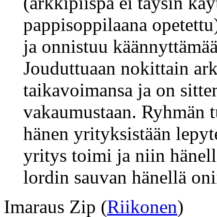
(arkkipiispa ei täysin kä
pappisoppilaana opetettu)
ja onnistuu käännyttämää
Jouduttuaan nokittain ar
taikavoimansa ja on sitt
vakaumustaan. Ryhmän tul
hänen yrityksistään lepyt
yritys toimi ja niin hänel
lordin sauvan hänellä oni
Imaraus Zip (
Riikonen
)