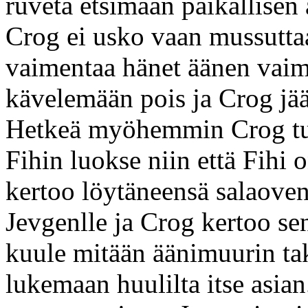
ruveta etsimään paikallisen
Crog ei usko vaan mussuttaa
vaimentaa hänet äänen vaim
kävelemään pois ja Crog jää
Hetkeä myöhemmin Crog tul
Fihin luokse niin että Fihi 
kertoo löytäneensä salaoven.
Jevgenlle ja Crog kertoo sen
kuule mitään äänimuurin ta
lukemaan huulilta itse asia