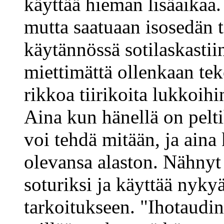
käyttää hieman lisäaikaa.
mutta saatuaan isosedän t
käytännössä sotilaskasti
miettimättä ollenkaan te
rikkoa tiirikoita lukkoihi
Aina kun hänellä on peltih
voi tehdä mitään, ja aina 
olevansa alaston. Nähnyt
soturiksi ja käyttää nyky
tarkoitukseen. "Ihotaudi