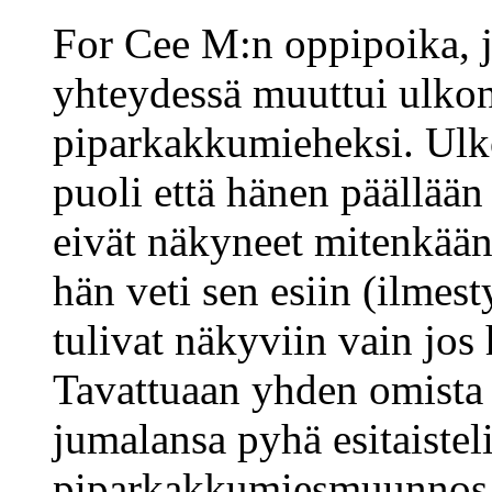
For Cee M:n oppipoika, 
yhteydessä muuttui ulkon
piparkakkumieheksi. Ulk
puoli että hänen päällään 
eivät näkyneet mitenkään,
hän veti sen esiin (ilmesty
tulivat näkyviin vain jos 
Tavattuaan yhden omista j
jumalansa pyhä esitaisteli
piparkakkumiesmuunnos p