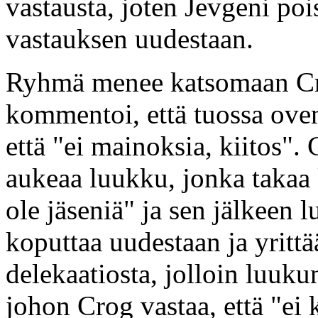
vastausta, joten Jevgeni po
vastauksen uudestaan.
Ryhmä menee katsomaan Cro
kommentoi, että tuossa oven
että "ei mainoksia, kiitos".
aukeaa luukku, jonka takaa 
ole jäseniä" ja sen jälkeen
koputtaa uudestaan ja yrittä
delekaatiosta, jolloin luukun
johon Crog vastaa, että "e