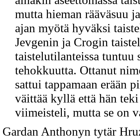
mutta hieman rääväsuu ja
ajan myötä hyväksi taistel
Jevgenin ja Crogin taiste
taistelutilanteissa tuntuu 
tehokkuutta. Ottanut ni
sattui tappamaan erään p
väittää kyllä että hän tek
viimeisteli, mutta se on v
Gardan Anthonyn tytär Hr