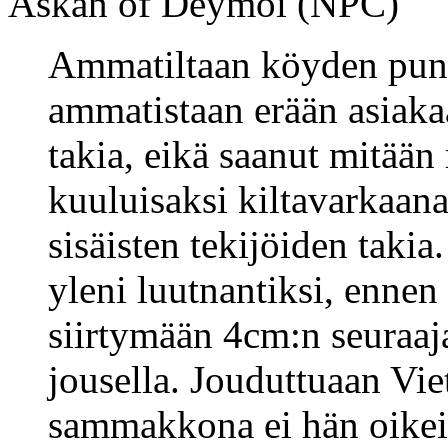
Askan of Deymoi (NPC)
Ammatiltaan köyden puno
ammatistaan erään asiak
takia, eikä saanut mitään
kuuluisaksi kiltavarkaana
sisäisten tekijöiden takia
yleni luutnantiksi, ennen
siirtymään 4cm:n seuraaj
jousella. Jouduttuaan Vi
sammakkona ei hän oikein 