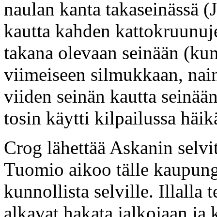
naulan kanta takaseinässä (
kautta kahden kattokruunuj
takana olevaan seinään (ku
viimeiseen silmukkaan, nai
viiden seinän kautta seinää
tosin käytti kilpailussa häi
Crog lähettää Askanin selv
Tuomio aikoo tälle kaupungi
kunnollista selville. Illalla
alkavat hakata jalkojaan ja