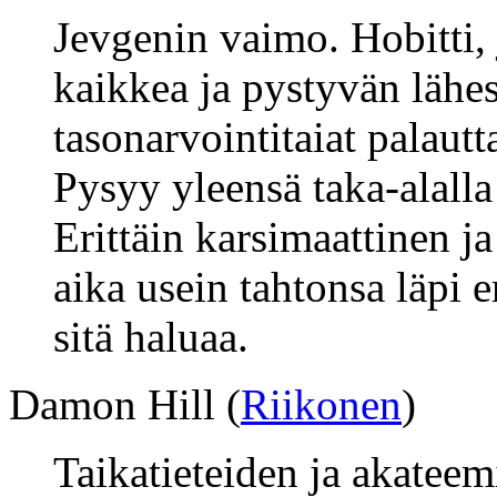
Jevgenin vaimo. Hobitti,
kaikkea ja pystyvän lähe
tasonarvointitaiat palautt
Pysyy yleensä taka-alalla 
Erittäin karsimaattinen ja
aika usein tahtonsa läpi e
sitä haluaa.
Damon Hill (
Riikonen
)
Taikatieteiden ja akateem