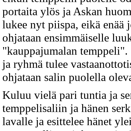
portaita ylös ja Askan huom
lukee nyt piispa, eikä enää j
ohjataan ensimmäiselle luuk
"kauppajumalan temppeli". 
ja ryhmä tulee vastaanottotis
ohjataan salin puolella ole
Kuluu vielä pari tuntia ja s
temppelisaliin ja hänen ser
lavalle ja esittelee hänet y