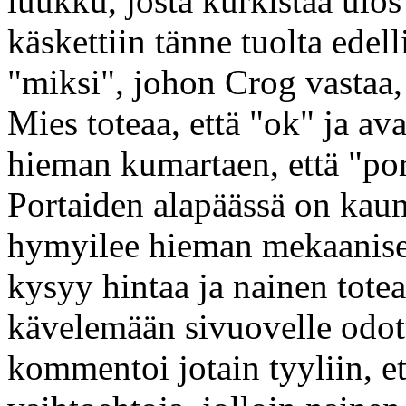
luukku, josta kurkistaa ulos
käskettiin tänne tuolta edell
"miksi", johon Crog vastaa,
Mies toteaa, että "ok" ja av
hieman kumartaen, että "por
Portaiden alapäässä on kau
hymyilee hieman mekaanises
kysyy hintaa ja nainen toteaa
kävelemään sivuovelle odot
kommentoi jotain tyyliin, et