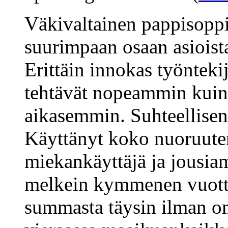
Väkivaltainen pappisoppi
suurimpaan osaan asioista 
Erittäin innokas työntekij
tehtävät nopeammin kuin
aikasemmin. Suhteellisen 
Käyttänyt koko nuoruuten
miekankäyttäjä ja jousiam
melkein kymmenen vuotta
summasta täysin ilman om