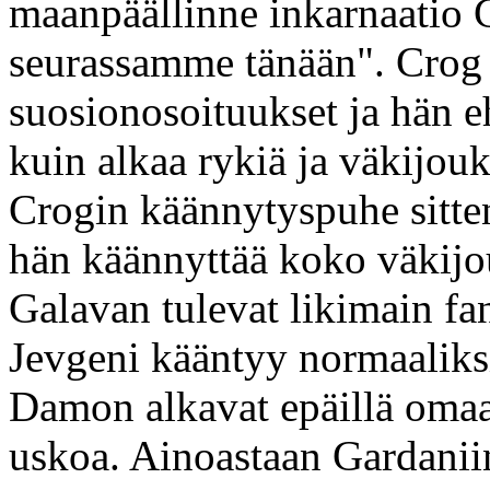
maanpäällinne inkarnaatio C
seurassamme tänään". Crog
suosionosoituukset ja hän eh
kuin alkaa rykiä ja väkijou
Crogin käännytyspuhe sitten
hän käännyttää koko väkijou
Galavan tulevat likimain fan
Jevgeni kääntyy normaaliksi
Damon alkavat epäillä omaa
uskoa. Ainoastaan Gardaniin