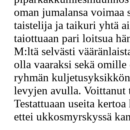
oman jumalansa voimaa se
taistelija ja taikuri yhtä 
taiottuaan pari loitsua h
M:ltä selvästi vääränlaist
olla vaaraksi sekä omille 
ryhmän kuljetusyksikkönä,
levyjen avulla. Voittanut 
Testattuaan useita kertoa
ettei ukkosmyrskyssä kann