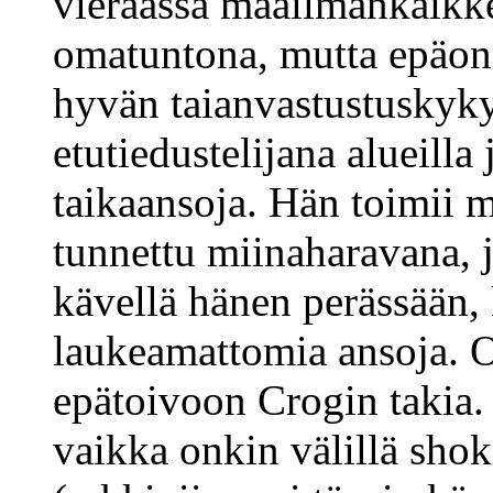
vieraassa maailmankaikk
omatuntona, mutta epäon
hyvän taianvastustuskyky
etutiedustelijana alueilla
taikaansoja. Hän toimii m
tunnettu miinaharavana, j
kävellä hänen perässään,
laukeamattomia ansoja. 
epätoivoon Crogin takia. 
vaikka onkin välillä shok