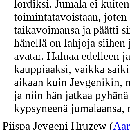
lordiksi. Jumala ei kuite
toimintatavoistaan, joten
taikavoimansa ja päätti s
hänellä on lahjoja siihe
avatar. Haluaa edelleen j
kauppiaaksi, vaikka saik
aikaan kuin Jevgenikin, m
ja niin hän jatkaa pyhä
kypsyneenä jumalaansa, 
Piispa Jevgeni Hruzew (
Aar