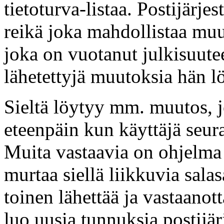
tietoturva-listaa. Postijärj
reikä joka mahdollistaa muu
joka on vuotanut julkisuute
lähetettyjä muutoksia hän lö
Sieltä löytyy mm. muutos, j
eteenpäin kun käyttäjä seur
Muita vastaavia on ohjelma
murtaa siellä liikkuvia salas
toinen lähettää ja vastaano
luo uusia tunnuksia postijär