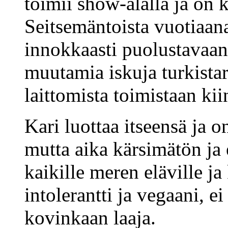
toimii show-alalla ja on
Seitsemäntoista vuotiaana
innokkaasti puolustavaa
muutamia iskuja turkistarh
laittomista toimistaan kii
Kari luottaa itseensä ja o
mutta aika kärsimätön ja 
kaikille meren eläville ja
intolerantti ja vegaani, e
kovinkaan laaja.