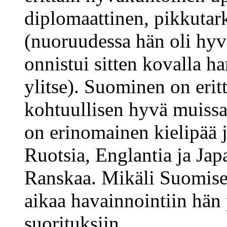
diplomaattinen, pikkutark
(nuoruudessa hän oli hyv
onnistui sitten kovalla h
ylitse). Suominen on erit
kohtuullisen hyvä muissa 
on erinomainen kielipää 
Ruotsia, Englantia ja Japa
Ranskaa. Mikäli Suomisel
aikaa havainnointiin hän
suorituksiin.