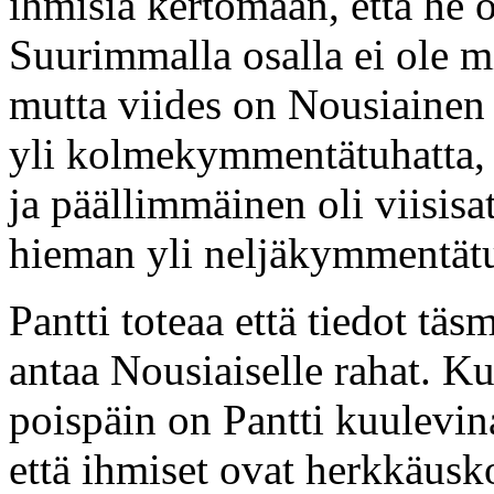
ihmisiä kertomaan, että he
Suurimmalla osalla ei ole m
mutta viides on Nousiainen j
yli kolmekymmentätuhatta, 
ja päällimmäinen oli viisisat
hieman yli neljäkymmentätu
Pantti toteaa että tiedot täs
antaa Nousiaiselle rahat. 
poispäin on Pantti kuulevin
että ihmiset ovat herkkäusko