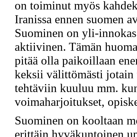
on toiminut myös kahdek
Iranissa ennen suomen a
Suominen on yli-innokas 
aktiivinen. Tämän huomaa,
pitää olla paikoillaan e
keksii välittömästi jotai
tehtäviin kuuluu mm. kun
voimaharjoitukset, opiske
Suominen on kooltaan mel
erittäin hyväkuntoinen u