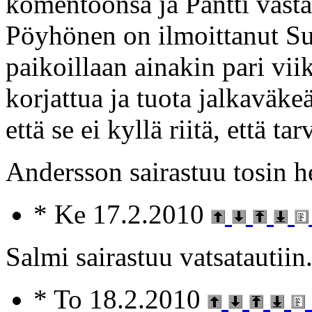
komentoonsa ja Pantti vast
Pöyhönen on ilmoittanut Suo
paikoillaan ainakin pari vii
korjattua ja tuota jalkaväk
että se ei kyllä riitä, että t
Andersson sairastuu tosin he
* Ke 17.2.2010
Salmi sairastuu vatsatautiin
* To 18.2.2010