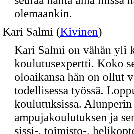
olemaankin.
Kari Salmi (
Kivinen
)
Kari Salmi on vähän yli 
koulutusexpertti. Koko s
oloaikansa hän on ollut
todellisessa työssä. Loppu
koulutuksissa. Alunperin
ampujakoulutuksen ja sen
sissi-, toimisto-, helikopt