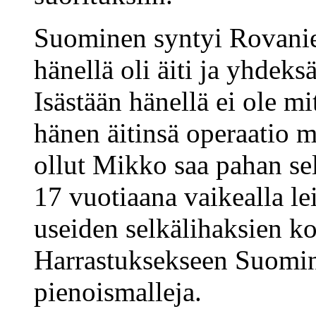
Suominen syntyi Rovani
hänellä oli äiti ja yhde
Isästään hänellä ei ole m
hänen äitinsä operaatio 
ollut Mikko saa pahan se
17 vuotiaana vaikealla le
useiden selkälihaksien ko
Harrastuksekseen Suomin
pienoismalleja.