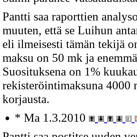
Pantti saa raporttien analyso
muuten, että se Luihun anta
eli ilmeisesti tämän tekijä o
maksu on 50 mk ja enemmän
Suosituksena on 1% kuukaus
rekisteröintimaksuna 4000 m
korjausta.
* Ma 1.3.2010
Pantti saa postitse uuden ve