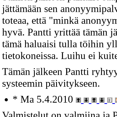
jättämään sen anonyymipalv
toteaa, että "minkä anonyym
hyvä. Pantti yrittää tämän j
tämä haluaisi tulla töihin y
tietokoneissa. Luihu ei kui
Tämän jälkeen Pantti ryhty
systeemin päivitykseen.
* Ma 5.4.2010
Valmistelut on valmiina ja P