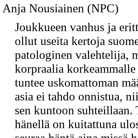
Anja Nousiainen (NPC)
Joukkueen vanhus ja erit
ollut useita kertoja suom
patologinen valehtelija,
korpraalia korkeammalle 
tuntee uskomattoman määr
asia ei tahdo onnistua, n
sen kuntoon suhteillaan. 
hänellä on kuitattuna ulo
seuraa häntä aina missä h