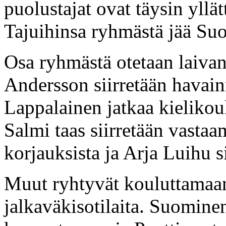
puolustajat ovat täysin yll
Tajuihinsa ryhmästä jää Su
Osa ryhmästä otetaan laivan
Andersson siirretään havainn
Lappalainen jatkaa kielikoul
Salmi taas siirretään vasta
korjauksista ja Arja Luihu si
Muut ryhtyvät kouluttamaan n
jalkaväkisotilaita. Suomine