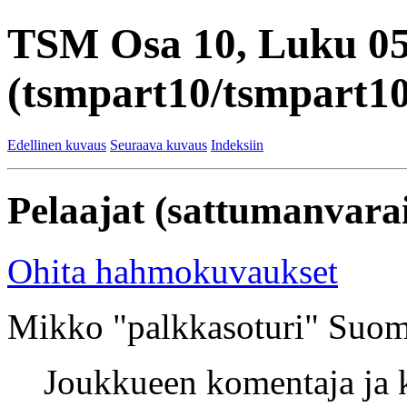
TSM Osa 10, Luku 0
(tsmpart10/tsmpart10
Edellinen kuvaus
Seuraava kuvaus
Indeksiin
Pelaajat (sattumanvarai
Ohita hahmokuvaukset
Mikko "palkkasoturi" Suom
Joukkueen komentaja ja k