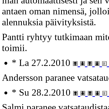
ihan automaattisesti ja sen
antaen oman nimensä, jolloin
alennuksia päivityksistä.
Pantti ryhtyy tutkimaan mite
toimii.
* La 27.2.2010
Andersson paranee vatsatau
* Su 28.2.2010
Salmi paranee vatsataudista