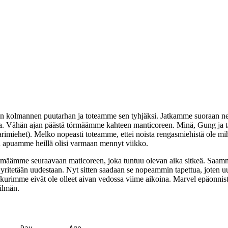
sen kolmannen puutarhan ja toteamme sen tyhjäksi. Jatkamme suoraan ne
lleja. Vähän ajan päästä törmäämme kahteen manticoreen. Minä, Gung ja 
sarimiehet). Melko nopeasti toteamme, ettei noista rengasmiehistä ole 
n apuamme heillä olisi varmaan mennyt viikko.
äämme seuraavaan maticoreen, joka tuntuu olevan aika sitkeä. Saamm
 yritetään uudestaan. Nyt sitten saadaan se nopeammin tapettua, joten uu
taikurimme eivät ole olleet aivan vedossa viime aikoina. Marvel epäonni
ilmän.