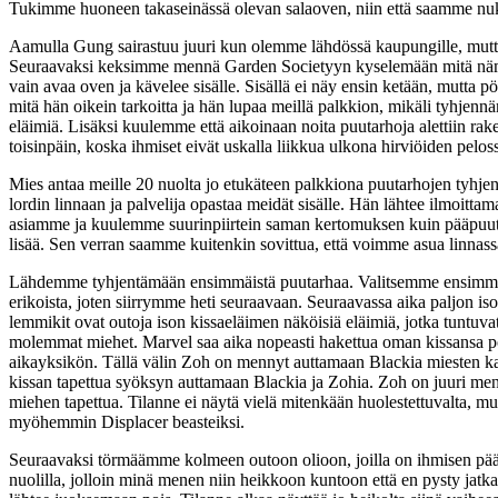
Tukimme huoneen takaseinässä olevan salaoven, niin että saamme nu
Aamulla Gung sairastuu juuri kun olemme lähdössä kaupungille, mutta
Seuraavaksi keksimme mennä Garden Societyyn kyselemään mitä nämä
vain avaa oven ja kävelee sisälle. Sisällä ei näy ensin ketään, mutta
mitä hän oikein tarkoitta ja hän lupaa meillä palkkion, mikäli tyhjen
eläimiä. Lisäksi kuulemme että aikoinaan noita puutarhoja alettiin rake
toisinpäin, koska ihmiset eivät uskalla liikkua ulkona hirviöiden pelos
Mies antaa meille 20 nuolta jo etukäteen palkkiona puutarhojen tyh
lordin linnaan ja palvelija opastaa meidät sisälle. Hän lähtee ilmoitt
asiamme ja kuulemme suurinpiirtein saman kertomuksen kuin pääpuutar
lisää. Sen verran saamme kuitenkin sovittua, että voimme asua linnas
Lähdemme tyhjentämään ensimmäistä puutarhaa. Valitsemme ensimmäi
erikoista, joten siirrymme heti seuraavaan. Seuraavassa aika paljon
lemmikit ovat outoja ison kissaeläimen näköisiä eläimiä, jotka tuntu
molemmat miehet. Marvel saa aika nopeasti hakettua oman kissansa pois
aikayksikön. Tällä välin Zoh on mennyt auttamaan Blackia miesten kans
kissan tapettua syöksyn auttamaan Blackia ja Zohia. Zoh on juuri men
miehen tapettua. Tilanne ei näytä vielä mitenkään huolestettuvalta, m
myöhemmin Displacer beasteiksi.
Seuraavaksi törmäämme kolmeen outoon olioon, joilla on ihmisen pää, 
nuolilla, jolloin minä menen niin heikkoon kuntoon että en pysty jat