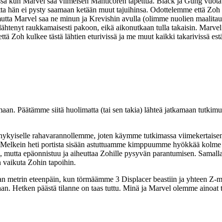
essa kun Marvel saa viimeisen Manticoren tapettua. Black ja Gung vuota
ta hän ei pysty saamaan ketään muut tajuihinsa. Odottelemme että Zoh
ta Marvel saa ne minun ja Krevishin avulla (olimme nuolien maalitaulu
n lähtenyt raukkamaisesti pakoon, eikä aikonutkaan tulla takaisin. Marv
ttä Zoh kulkee tästä lähtien eturivissä ja me muut kaikki takarivissä e
maan. Päätämme siitä huolimatta (tai sen takia) lähteä jatkamaan tutkimu
a nykyiselle rahavarannollemme, joten käymme tutkimassa viimekertaise
e. Melkein heti portista sisään astuttuamme kimppuumme hyökkää kolme
a, mutta epäonnistuu ja aiheuttaa Zohille pysyvän parantumisen. Samall
n vaikuta Zohin tapoihin.
 metrin eteenpäin, kun törmäämme 3 Displacer beastiin ja yhteen Z-mi
an. Hetken päästä tilanne on taas tuttu. Minä ja Marvel olemme ainoat 