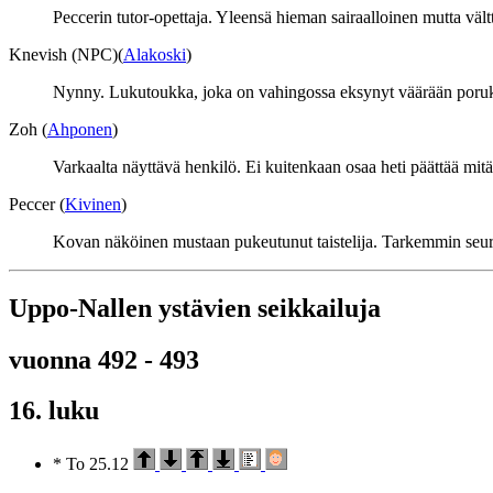
Peccerin tutor-opettaja. Yleensä hieman sairaalloinen mutta vältt
Knevish (NPC)(
Alakoski
)
Nynny. Lukutoukka, joka on vahingossa eksynyt väärään porukka
Zoh (
Ahponen
)
Varkaalta näyttävä henkilö. Ei kuitenkaan osaa heti päättää mit
Peccer (
Kivinen
)
Kovan näköinen mustaan pukeutunut taistelija. Tarkemmin seurat
Uppo-Nallen ystävien seikkailuja
vuonna 492 - 493
16. luku
* To 25.12