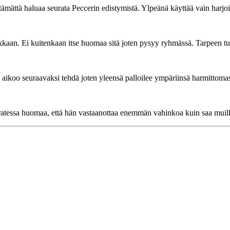
ämättä haluaa seurata Peccerin edistymistä. Ylpeänä käyttää vain harjoit
an. Ei kuitenkaan itse huomaa sitä joten pysyy ryhmässä. Tarpeen tul
ä aikoo seuraavaksi tehdä joten yleensä palloilee ympäriinsä harmittomas
essa huomaa, että hän vastaanottaa enemmän vahinkoa kuin saa muille ai