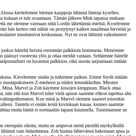
 Alussa kiertelemme hieman kauppoja lähinnä hintoja kysellen.
ta kukaan ei tule avaamaan. Tämän jälkeen Misk tapansa mukaan
eaa että me olemme varmaan niitä Lordin lähettämiä miehiä. Kyselemme
iin hän kertoo että niihin on pesiytynyt kaiken maailman hirviöitä ja
ansalaiset muuttaisivat keskustaan. Nyt ne ovat lähinnä vaikuttaneet
aan joskos häneltä heruisi enemmän palkkiota hommasta. Menemme
jo päässyt vuoteesta ylös ja ottaa meidät vastaan. Selitämme hänelle
ääpuutarhuri on luvannut palkkion, eikä suostu tarjoamaan mitään
takana. Kävelemme sisään ja tutkimme paikan. Emme löydä mitään
een mustapukuiseen Z-mieheen ja niiden lemmikkeihin. Miesten
ovat. Minä, Marvel ja Zoh käymme kissojen kimppuun. Black ottaa
, niin että kun Marvel tulee vielä apuun saamme elikon tapettua alta
sin vahingoittumaton. Kun minä ja Marvel olemme saaneet toisenkin
ikalleen. Taistelu ei enään kestä kovinkaan kauaa, kunnes saamme
alittaa mutta häntä ei normaaliin tapaan kuunnella. Tunnistamme ne
eteenpäin olioita, mutta ne ampuvat meitä pienillä myrkyllisillä
on lähinnä vain hidastimena. Zoh huutaa lähtevänsä hakemaan apua ja