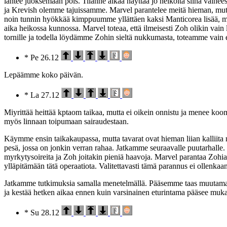
lähtee juoksemaan pois. Tilanne alkaa näyttää jo heikolta siinä vaihe
ja Krevish olemme tajuissamme. Marvel parantelee meitä hieman, mut
noin tunnin hyökkää kimppuumme yllättäen kaksi Manticorea lisää, mut
aika heikossa kunnossa. Marvel toteaa, että ilmeisesti Zoh olikin vai
tornille ja todella löydämme Zohin sieltä nukkumasta, toteamme vain e
* Pe 26.12
Lepäämme koko päivän.
* La 27.12
Miyrittää heittää kptaom taikaa, mutta ei oikein onnistu ja menee koo
myös linnaan toipumaan sairaudestaan.
Käymme ensin taikakaupassa, mutta tavarat ovat hieman liian kalliit
pesä, jossa on jonkin verran rahaa. Jatkamme seuraavalle puutarhall
myrkytysoireita ja Zoh joitakin pieniä haavoja. Marvel parantaa Zohi
ylläpitämään tätä operaatiota. Valitettavasti tämä parannus ei ollenkaa
Jatkamme tutkimuksia samalla menetelmällä. Pääsemme taas muutaman
ja kestää hetken aikaa ennen kuin varsinainen eturintama pääsee muka
* Su 28.12