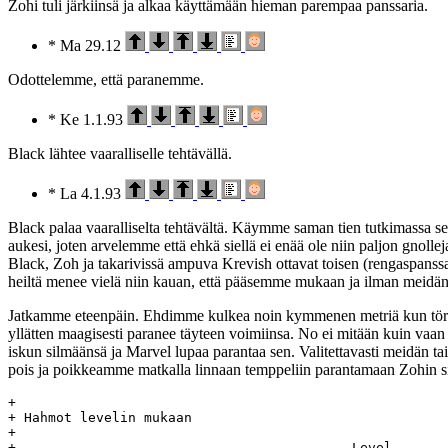
Zohi tuli järkiinsä ja alkaa käyttämään hieman parempaa panssaria.
* Ma 29.12
Odottelemme, että paranemme.
* Ke 1.1.93
Black lähtee vaaralliselle tehtävällä.
* La 4.1.93
Black palaa vaaralliselta tehtävältä. Käymme saman tien tutkimassa 
aukesi, joten arvelemme että ehkä siellä ei enää ole niin paljon gno
Black, Zoh ja takarivissä ampuva Krevish ottavat toisen (rengaspans
heiltä menee vielä niin kauan, että pääsemme mukaan ja ilman meidä
Jatkamme eteenpäin. Ehdimme kulkea noin kymmenen metriä kun törm
yllätten maagisesti paranee täyteen voimiinsa. No ei mitään kuin vaan
iskun silmäänsä ja Marvel lupaa parantaa sen. Valitettavasti meidän 
pois ja poikkeamme matkalla linnaan temppeliin parantamaan Zohin s
+

+ Hahmot levelin mukaan

+

+  					   Level	    Day		Age
