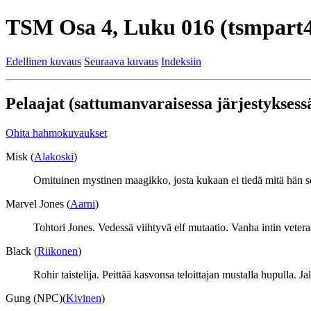
TSM Osa 4, Luku 016 (tsmpart4
Edellinen kuvaus
Seuraava kuvaus
Indeksiin
Pelaajat (sattumanvaraisessa järjestyksessä
Ohita hahmokuvaukset
Misk (
Alakoski
)
Omituinen mystinen maagikko, josta kukaan ei tiedä mitä hän se
Marvel Jones (
Aarni
)
Tohtori Jones. Vedessä viihtyvä elf mutaatio. Vanha intin veteraa
Black (
Riikonen
)
Rohir taistelija. Peittää kasvonsa teloittajan mustalla hupulla. J
Gung (NPC)(
Kivinen
)