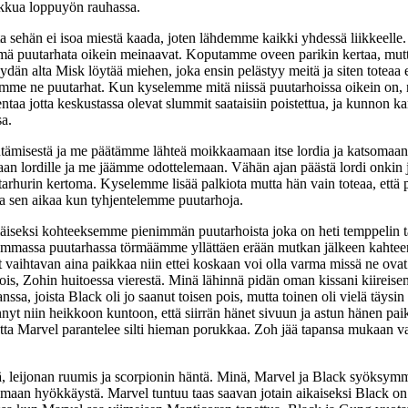
kkua loppuyön rauhassa.
 sehän ei isoa miestä kaada, joten lähdemme kaikki yhdessä liikkeelle.
 puutarhata oikein meinaavat. Koputamme oveen parikin kertaa, mut
 pöydän alta Misk löytää miehen, joka ensin pelästyy meitä ja siten tot
nämme ne puutarhat. Kun kyselemme mitä niissä puutarhoissa oikein on, n
ntaa jotta keskustassa olevat slummit saataisiin poistettua, ja kunnon k
sa.
jentämisestä ja me päätämme lähteä moikkaamaan itse lordia ja katsom
amaan lordille ja me jäämme odottelemaan. Vähän ajan päästä lordi onkin 
hurin kertoma. Kyselemme lisää palkiota mutta hän vain toteaa, että p
sa sen aikaa kun tyhjentelemme puutarhoja.
seksi kohteeksemme pienimmän puutarhoista joka on heti temppelin 
 isommassa puutarhassa törmäämme yllättäen erään mutkan jälkeen kaht
vat vaihtavan aina paikkaa niin ettei koskaan voi olla varma missä ne 
, Zohin huitoessa vierestä. Minä lähinnä pidän oman kissani kiireisenä
sa, joista Black oli jo saanut toisen pois, mutta toinen oli vielä täy
nyt niin heikkoon kuntoon, että siirrän hänet sivuun ja astun hänen pa
utta Marvel parantelee silti hieman porukkaa. Zoh jää tapansa mukaan v
leijonan ruumis ja scorpionin häntä. Minä, Marvel ja Black syöksymme 
kamaan hyökkäystä. Marvel tuntuu taas saavan jotain aikaiseksi Black 