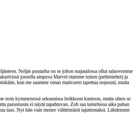
ljänteen. Neljäs puutarha on se johon majatalossa ollut salaovemme
takarivissä jousella ampuva Marvel otamme toisen (peltimiehet) ja
mihinkään, kun me saamme oman maticoren tapettua nopeasti, mutta
e noin kymmenessä sekunnissa heikkoon kuntoon, mutta sitten se
tta parannusta ei näytä tapahtuvan. Zoh saa taistelussa aika pahan
stuu taas. Nyt hän vain menee välittömästi tajuttomaksi. Lähdemme