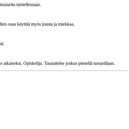
usaseita taistellessaan.
len osaa käyttää myös jousta ja miekkaa.
ti.
kaiseksi. Opiskelija. Tusauttelee joskus pienellä tussarillaan.