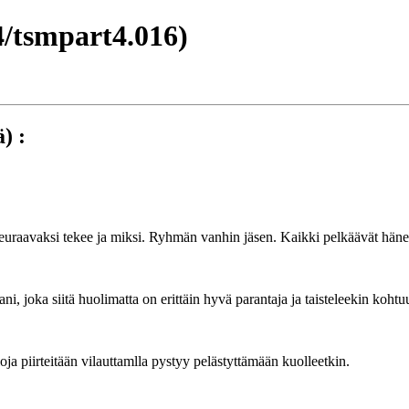
/tsmpart4.016)
) :
uraavaksi tekee ja miksi. Ryhmän vanhin jäsen. Kaikki pelkäävät hänen
ni, joka siitä huolimatta on erittäin hyvä parantaja ja taisteleekin kohtu
aloja piirteitään vilauttamlla pystyy pelästyttämään kuolleetkin.