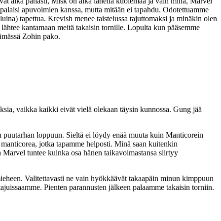
vat aika pahasti, Misk on aika lähellä kuolemaa ja vain minä, Marvel
 palaisi apuvoimien kanssa, mutta mitään ei tapahdu. Odotettuamme
ina) tapettua. Krevish menee taistelussa tajuttomaksi ja minäkin olen
el lähtee kantamaan meitä takaisin tornille. Lopulta kun pääsemme
stämässä Zohin pako.
ksia, vaikka kaikki eivät vielä olekaan täysin kunnossa. Gung jää
n puutarhan loppuun. Sieltä ei löydy enää muuta kuin Manticorein
 manticorea, jotka tapamme helposti. Minä saan kuitenkin
a Marvel tuntee kuinka osa hänen taikavoimastansa siirtyy
eheen. Valitettavasti ne vain hyökkäävät takaapäin minun kimppuun
tajuissaamme. Pienten parannusten jälkeen palaamme takaisin torniin.