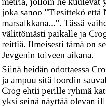
metriä, jolloin he kuulevat 
joka sanoo "Tiesittekö että 
marsalkkana...". Tässä vai
välittömästi paikalle ja Cr
reittiä. Ilmeisesti tämä on s
Jevgenin toiveen aikana.
Siinä heidän odottaessa Cr
ja ampuu sitä loordin sauval
Crog ehtii perille ryhmä ka
yksi seinä näyttää olevan i