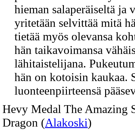
hieman salaperäiseltä ja v
yritetään selvittää mitä 
tietää myös olevansa koht
hän taikavoimansa vähäis
lähitaistelijana. Pukeutu
hän on kotoisin kaukaa. S
luonteenpiirteensä pääsevä
Hevy Medal The Amazing Sl
Dragon (
Alakoski
)