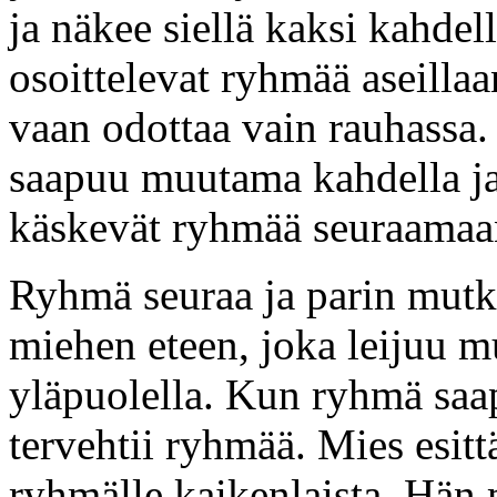
ja näkee siellä kaksi kahdella
osoittelevat ryhmää aseillaa
vaan odottaa vain rauhassa.
saapuu muutama kahdella jala
käskevät ryhmää seuraamaa
Ryhmä seuraa ja parin mut
miehen eteen, joka leijuu 
yläpuolella. Kun ryhmä saa
tervehtii ryhmää. Mies esitt
ryhmälle kaikenlaista. Hän 