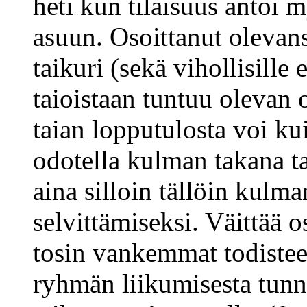
heti kun tilaisuus antoi 
asuun. Osoittanut olevans
taikuri (sekä vihollisille
taioistaan tuntuu olevan o
taian lopputulosta voi kui
odotella kulman takana ta
aina silloin tällöin kulm
selvittämiseksi. Väittää 
tosin vankemmat todisteet
ryhmän liikumisesta tunne