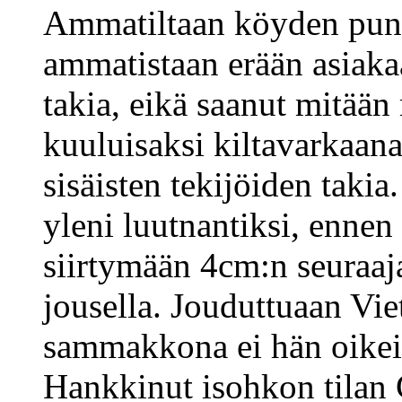
Ammatiltaan köyden puno
ammatistaan erään asiak
takia, eikä saanut mitään
kuuluisaksi kiltavarkaana
sisäisten tekijöiden takia
yleni luutnantiksi, ennen
siirtymään 4cm:n seuraaj
jousella. Jouduttuaan Vi
sammakkona ei hän oikein 
Hankkinut isohkon tilan 