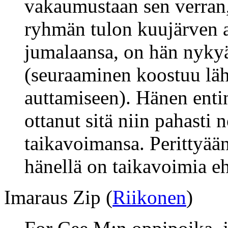
vakaumustaan sen verran,
ryhmän tulon kuujärven a
jumalaansa, on hän nykyä
(seuraaminen koostuu lä
auttamiseen). Hänen enti
ottanut sitä niin pahasti 
taikavoimansa. Perittyää
hänellä on taikavoimia eh
Imaraus Zip (
Riikonen
)