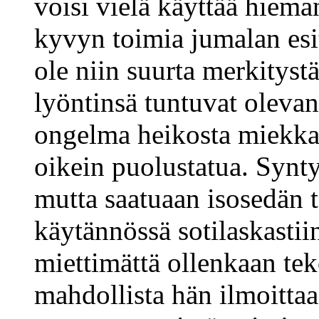
voisi vielä käyttää hiema
kyvyn toimia jumalan esit
ole niin suurta merkityst
lyöntinsä tuntuvat olevan
ongelma heikosta miekkail
oikein puolustatua. Synty
mutta saatuaan isosedän t
käytännössä sotilaskasti
miettimättä ollenkaan tek
mahdollista hän ilmoitta