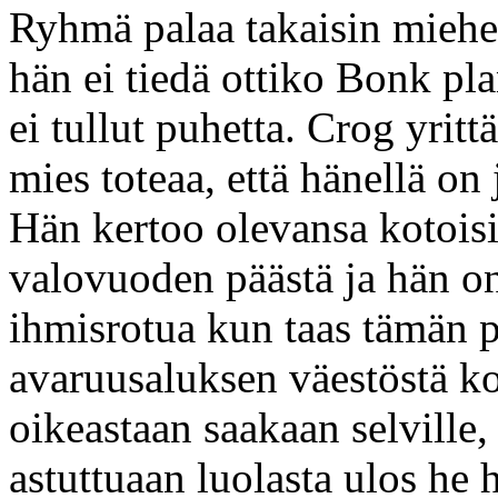
Ryhmä palaa takaisin miehen 
hän ei tiedä ottiko Bonk pl
ei tullut puhetta. Crog yrit
mies toteaa, että hänellä on 
Hän kertoo olevansa koto
valovuoden päästä ja hän o
ihmisrotua kun taas tämän 
avaruusaluksen väestöstä k
oikeastaan saakaan selville,
astuttuaan luolasta ulos he