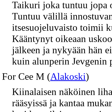
Taikuri joka tuntuu jopa
Tuntuu välillä innostuvan 
itsesuojeluvaisto toimii k
Kääntynyt oikeaan uskoon
jälkeen ja nykyään hän ei
kuin alunperin Jevgenin p
For Cee M (
Alakoski
)
Kiinalaisen näköinen lih
rääsyissä ja kantaa muka