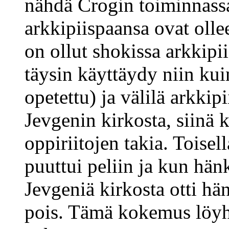
nähdä Crogin toiminnassa 
arkkipiispaansa ovat olle
on ollut shokissa arkkipi
täysin käyttäydy niin ku
opetettu) ja välilä arkkip
Jevgenin kirkosta, siinä 
oppiriitojen takia. Toisell
puuttui peliin ja kun hän
Jevgeniä kirkosta otti hä
pois. Tämä kokemus löyhi