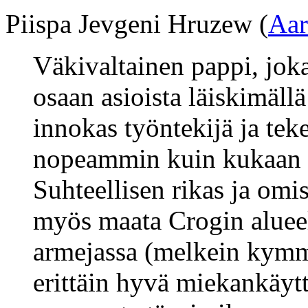
Piispa Jevgeni Hruzew (
Aar
Väkivaltainen pappi, jok
osaan asioista läiskimällä 
innokas työntekijä ja tek
nopeammin kuin kukaan 
Suhteellisen rikas ja omi
myös maata Crogin aluee
armejassa (melkein kymme
erittäin hyvä miekankäyt