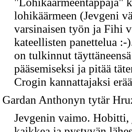
"Lohikäärmeentappaja" k
lohikäärmeen (Jevgeni väi
varsinaisen työn ja Fihi v
kateellisten panettelua :
on tulkinnut täyttäneensä
pääsemiseksi ja pitää täte
Crogin kannattajaksi erä
Gardan Anthonyn tytär Hr
Jevgenin vaimo. Hobitti,
kaikkea ja pystyvän lähe