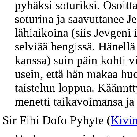
pyhäksi soturiksi. Osoitt
soturina ja saavuttanee 
lähiaikoina (siis Jevgeni 
selviää hengissä. Hänellä
kanssa) suin päin kohti v
usein, että hän makaa h
taistelun loppua. Käännt
menetti taikavoimansa ja
Sir Fihi Dofo Pyhyte (
Kivi