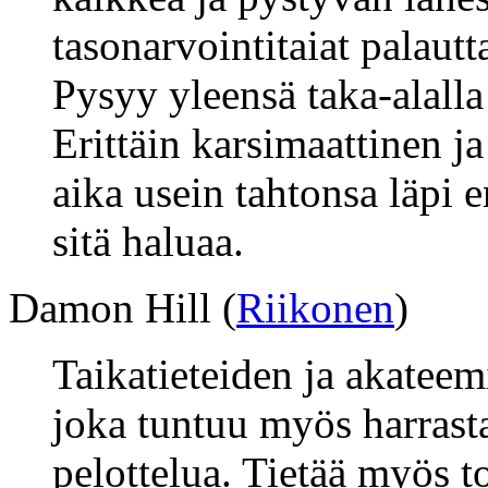
tasonarvointitaiat palautt
Pysyy yleensä taka-alalla 
Erittäin karsimaattinen ja
aika usein tahtonsa läpi e
sitä haluaa.
Damon Hill (
Riikonen
)
Taikatieteiden ja akateem
joka tuntuu myös harrast
pelottelua. Tietää myös t