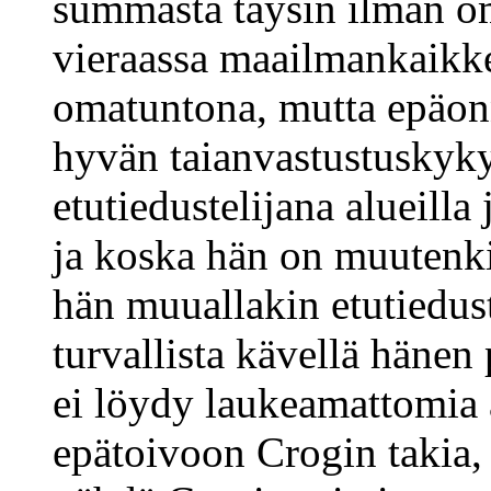
summasta täysin ilman om
vieraassa maailmankaikk
omatuntona, mutta epäon
hyvän taianvastustuskyky
etutiedustelijana alueilla
ja koska hän on muutenki
hän muuallakin etutiedus
turvallista kävellä hänen
ei löydy laukeamattomia
epätoivoon Crogin takia,