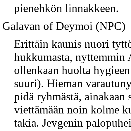
pienehkön linnakkeen.
Galavan of Deymoi (NPC)
Erittäin kaunis nuori tytt
hukkumasta, nyttemmin A
ollenkaan huolta hygieeni
suuri). Hieman varautunyt 
pidä ryhmästä, ainakaan 
viettämään noin kolme 
takia. Jevgenin palopuhei