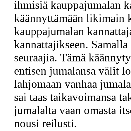
ihmisiä kauppajumalan ka
käännyttämään likimain 
kauppajumalan kannattaj
kannattajikseen. Samalla
seuraajia. Tämä käännyty
entisen jumalansa välit lo
lahjomaan vanhaa jumalaa
sai taas taikavoimansa tak
jumalalta vaan omasta it
nousi reilusti.