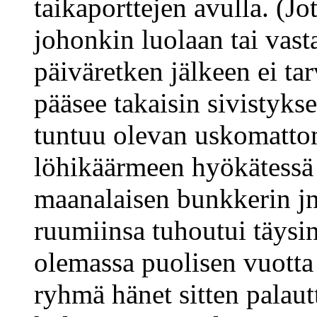
taikaporttejen avulla. (J
johonkin luolaan tai vas
päiväretken jälkeen ei tar
pääsee takaisin sivistykse
tuntuu olevan uskomatto
löhikäärmeen hyökätessä 
maanalaisen bunkkerin jn
ruumiinsa tuhoutui täysin
olemassa puolisen vuotta
ryhmä hänet sitten palaut