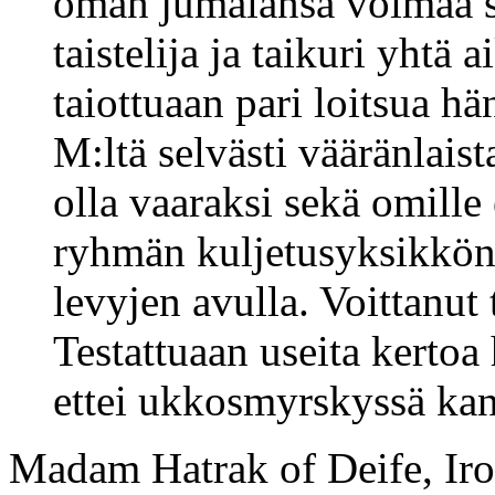
oman jumalansa voimaa se
taistelija ja taikuri yhtä 
taiottuaan pari loitsua h
M:ltä selvästi vääränlaist
olla vaaraksi sekä omille 
ryhmän kuljetusyksikkönä,
levyjen avulla. Voittanut 
Testattuaan useita kertoa
ettei ukkosmyrskyssä kann
Madam Hatrak of Deife, Iro