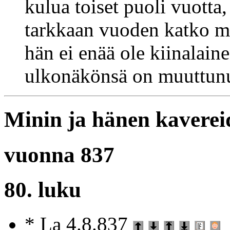
kulua toiset puoli vuotta
tarkkaan vuoden katko mu
hän ei enää ole kiinalai
ulkonäkönsä on muuttunu
Minin ja hänen kaverei
vuonna 837
80. luku
* La 4.8.837