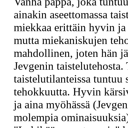
Vanha pappa, joka tuntuu
ainakin aseettomassa tais
miekkaa erittäin hyvin ja
mutta miekaniskujen teho
mahdollinen, joten hän j
Jevgenin taistelutehosta.
taistelutilanteissa tuntuu 
tehokkuutta. Hyvin kärsi
ja aina myöhässä (Jevgen
molempia ominaisuuksia)