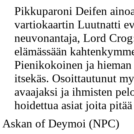
Pikkuparoni Deifen ainoa 
vartiokaartin Luutnatti e
neuvonantaja, Lord Crog:
elämässään kahtenkymme
Pienikokoinen ja hieman 
itsekäs. Osoittautunut m
avaajaksi ja ihmisten pel
hoidettua asiat joita pitää
Askan of Deymoi (NPC)