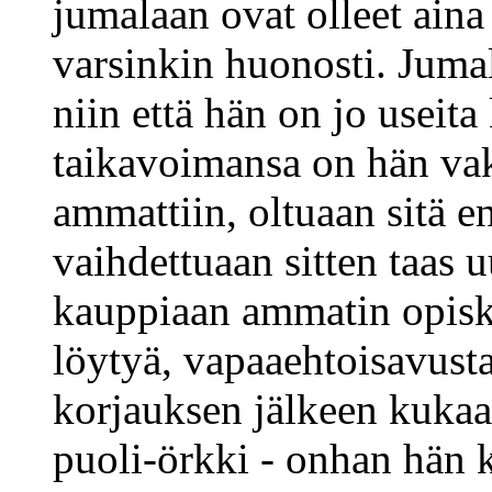
jumalaan ovat olleet aina 
varsinkin huonosti. Jumal
niin että hän on jo useita
taikavoimansa on hän vak
ammattiin, oltuaan sitä e
vaihdettuaan sitten taas 
kauppiaan ammatin opiske
löytyä, vapaaehtoisavust
korjauksen jälkeen kukaan
puoli-örkki - onhan hän 