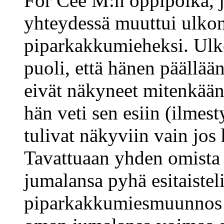
For Cee M:n oppipoika, 
yhteydessä muuttui ulkon
piparkakkumieheksi. Ulk
puoli, että hänen päällään
eivät näkyneet mitenkään,
hän veti sen esiin (ilmesty
tulivat näkyviin vain jos 
Tavattuaan yhden omista j
jumalansa pyhä esitaisteli
piparkakkumiesmuunnos p