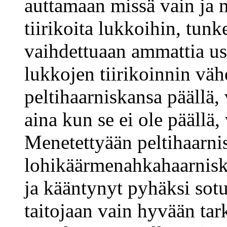
auttamaan missä vain ja 
tiirikoita lukkoihin, tunk
vaihdettuaan ammattia us
lukkojen tiirikoinnin vä
peltihaarniskansa päällä, 
aina kun se ei ole päällä,
Menetettyään peltihaarnis
lohikäärmenahkahaarnisk
ja kääntynyt pyhäksi sotu
taitojaan vain hyvään tar