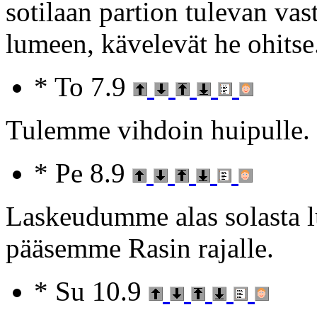
sotilaan partion tulevan va
lumeen, kävelevät he ohitse
* To 7.9
Tulemme vihdoin huipulle.
* Pe 8.9
Laskeudumme alas solasta lu
pääsemme Rasin rajalle.
* Su 10.9