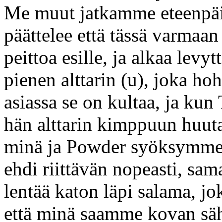
Me muut jatkamme eteenpäin
päättelee että tässä varmaan
peittoa esille, ja alkaa l
pienen alttarin (u), joka hoh
asiassa se on kultaa, ja k
hän alttarin kimppuun huuta
minä ja Powder syöksymme
ehdi riittävän nopeasti, sam
lentää katon läpi salama, j
että minä saamme kovan sä