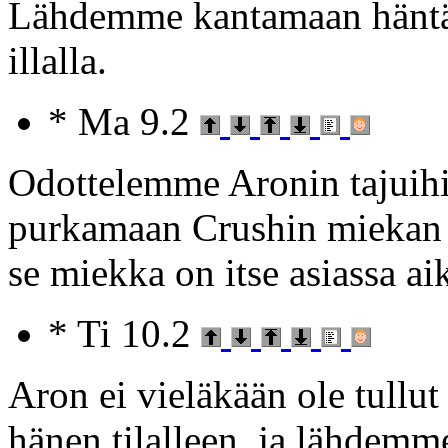
Lähdemme kantamaan häntä
illalla.
* Ma 9.2
Odottelemme Aronin tajuihi
purkamaan Crushin miekan 
se miekka on itse asiassa ai
* Ti 10.2
Aron ei vieläkään ole tullu
hänen tilalleen, ja lähdem