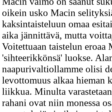
Macin vaimo on saanut suku
oikein usko Macin selityksiä
kaksintaisteluun omaa esitai
aika jännittävä, mutta voitta
Voitettuaan taistelun eroaa
'sihteerikkönsä' luokse. Al
naapurivaltiollamme olisi 
levottomuus alkaa hieman k
liikkua. Minulta varastetaa
rahani ovat niin monessa osas