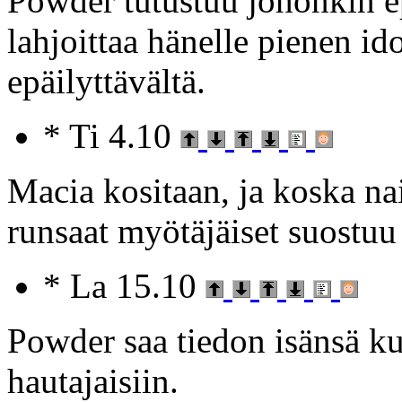
Powder tutustuu johonkin e
lahjoittaa hänelle pienen id
epäilyttävältä.
* Ti 4.10
Macia kositaan, ja koska nai
runsaat myötäjäiset suostuu
* La 15.10
Powder saa tiedon isänsä ku
hautajaisiin.