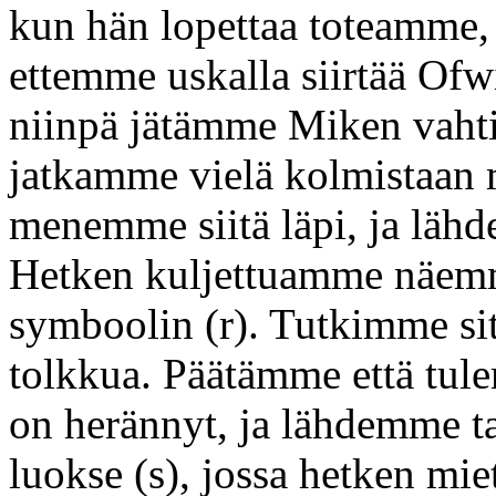
kun hän lopettaa toteamme, 
ettemme uskalla siirtää Ofw
niinpä jätämme Miken vaht
jatkamme vielä kolmistaan m
menemme siitä läpi, ja läh
Hetken kuljettuamme näem
symboolin (r). Tutkimme si
tolkkua. Päätämme että tul
on herännyt, ja lähdemme t
luokse (s), jossa hetken m