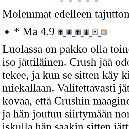
Molemmat edelleen tajutto
* Ma 4.9
Luolassa on pakko olla toine
iso jättiläinen. Crush jää o
tekee, ja kun se sitten käy 
miekallaan. Valitettavasti j
kovaa, että Crushin maagi
ja hän joutuu siirtymään no
iskulla hän saakin sitten jätt