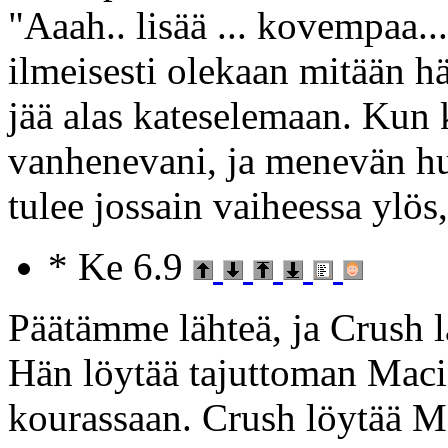
"Aaah.. lisää ... kovempaa...
ilmeisesti olekaan mitään h
jää alas kateselemaan. Kun 
vanhenevani, ja menevän 
tulee jossain vaiheessa ylös
* Ke 6.9
Päätämme lähteä, ja Crush 
Hän löytää tajuttoman Macin
kourassaan. Crush löytää Ma