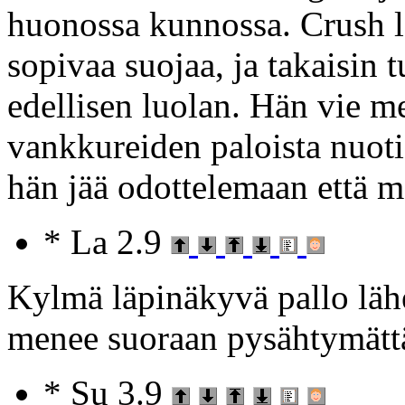
huonossa kunnossa. Crush l
sopivaa suojaa, ja takaisin 
edellisen luolan. Hän vie me
vankkureiden paloista nuot
hän jää odottelemaan että 
* La 2.9
Kylmä läpinäkyvä pallo lähe
menee suoraan pysähtymättä
* Su 3.9