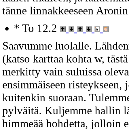
tänne linnakkeeseen Aronin
* To 12.2
Saavumme luolalle. Lähdem
(katso karttaa kohta w, täst
merkitty vain suluissa olev
ensimmäiseen risteykseen, 
kuitenkin suoraan. Tulemme 
pylväitä. Kuljemme hallin
himmeää hohdetta, jolloin 