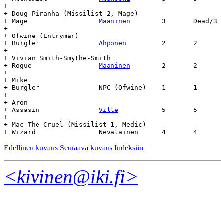
+

+ Doug Piranha (Missilist 2, Mage)

+ Mage			
Maaninen
	3	Dead/3	15.7	1.9	-

+

+ Ofwine (Entryman)

+ Burgler		
Ahponen
		2	2	15.7	-	-

+

+ Vivian Smith-Smythe-Smith

+ Rogue			
Maaninen
	2	2	2.2	-	-

+

+ Mike

+ Burgler		NPC (Ofwine)	1	1	19.7	-	-

+

+ Aron

+ Assasin		
Ville
		5	5	16.6	-	-

+

+ Mac The Cruel (Missilist 1, Medic)

Edellinen kuvaus
Seuraava kuvaus
Indeksiin
<kivinen@iki.fi>