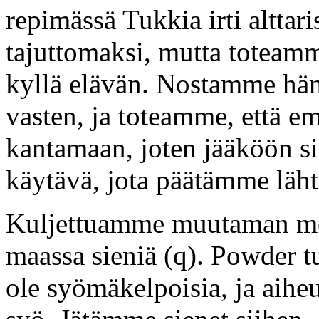
repimässä Tukkia irti alttar
tajuttomaksi, mutta toteam
kyllä elävän. Nostamme häne
vasten, ja toteamme, että 
kantamaan, joten jääköön sii
käytävä, jota päätämme läht
Kuljettuamme muutaman me
maassa sieniä (q). Powder tut
ole syömäkelpoisia, ja aiheu