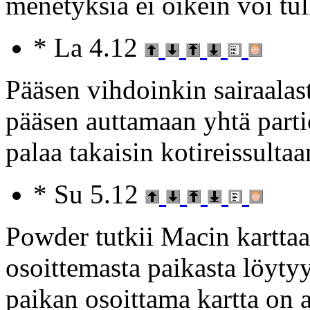
menetyksiä ei oikein voi tul
* La 4.12
Pääsen vihdoinkin sairaalas
pääsen auttamaan yhtä parti
palaa takaisin kotireissultaa
* Su 5.12
Powder tutkii Macin karttaa,
osoittemasta paikasta löyt
paikan osoittama kartta on a