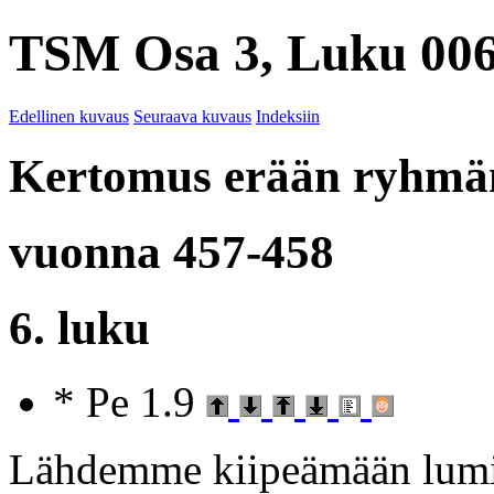
TSM Osa 3, Luku 006
Edellinen kuvaus
Seuraava kuvaus
Indeksiin
Kertomus erään ryhmän
vuonna 457-458
6. luku
* Pe 1.9
Lähdemme kiipeämään lumiv