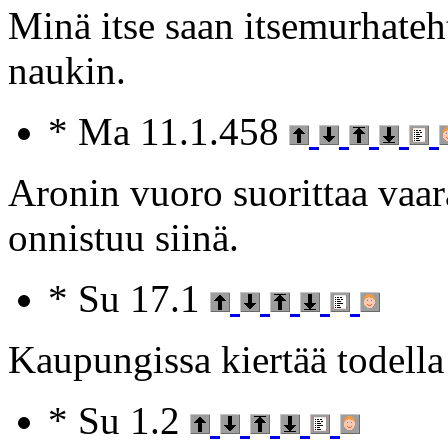
Minä itse saan itsemurhateh
naukin.
* Ma 11.1.458
Aronin vuoro suorittaa vaar
onnistuu siinä.
* Su 17.1
Kaupungissa kiertää todella
* Su 1.2