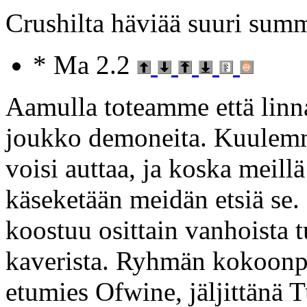
Crushilta häviää suuri sum
* Ma 2.2
Aamulla toteamme että linn
joukko demoneita. Kuulemm
voisi auttaa, ja koska meillä
käseketään meidän etsiä se.
koostuu osittain vanhoista tu
kaverista. Ryhmän kokoonpa
etumies Ofwine, jäljittänä 