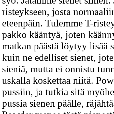
syö. Jätämme sienet siihen
risteykseen, josta normaali
eteenpäin. Tulemme T-ristey
pakko kääntyä, joten kää
matkan päästä löytyy lisää si
kuin ne edelliset sienet, jot
sieniä, mutta ei onnistu tun
uskalla koskettaa niitä. Po
pussiin, ja tutkia sitä myö
pussia sienen päälle, räjäht