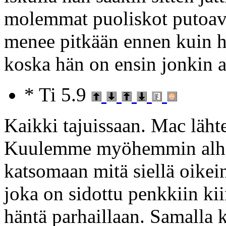
molemmat puoliskot putoava
menee pitkään ennen kuin h
koska hän on ensin jonkin a
* Ti 5.9
Kaikki tajuissaan. Mac läh
Kuulemme myöhemmin alhaa
katsomaan mitä siellä oike
joka on sidottu penkkiin kii
häntä parhaillaan. Samall