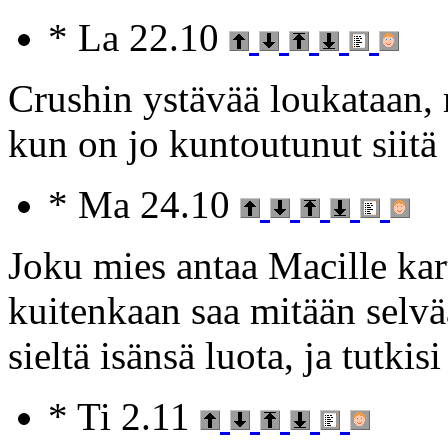
* La 22.10
Crushin ystävää loukataan,
kun on jo kuntoutunut siit
* Ma 24.10
Joku mies antaa Macille kart
kuitenkaan saa mitään selv
sieltä isänsä luota, ja tutkis
* Ti 2.11