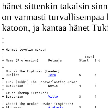
hänet sittenkin takaisin sin
on varmasti turvallisempaa 
katoon, ja kantaa hänet Tuk
+

+

+

+ Hahmot levelin mukaan

+

+  					   Level	   Day		Age

+ Name (Profession)	Pelaaja		Start	End	Start	End	(days)

+

+

+ Morniz The Explorer (Leader)

+ Duelist		
Tero
		5	5	16.6	-	-

+

+ Tuck (Tukki) The Foreverlasting Joker

+ Barbarian	 	Nevis		4	4	16.6	-	-

+

+ Crush Themup (Tracker)

+ Barbarian		
Ville
		3	4	15.7	-	-

+

+ Chepsi The Broken Powder (Engineer)

+ Alchemist		
Alakoski
	3	3	15.7	-	-
