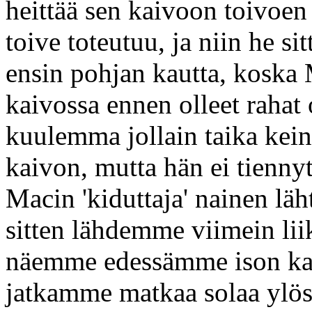
heittää sen kaivoon toivoen
toive toteutuu, ja niin he si
ensin pohjan kautta, koska 
kaivossa ennen olleet rahat 
kuulemma jollain taika kei
kaivon, mutta hän ei tienny
Macin 'kiduttaja' nainen lä
sitten lähdemme viimein lii
näemme edessämme ison kas
jatkamme matkaa solaa ylö