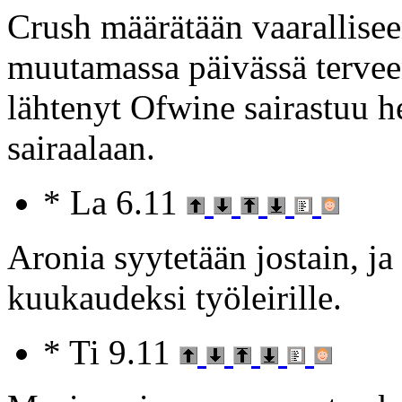
Crush määrätään vaarallisee
muutamassa päivässä terveenä
lähtenyt Ofwine sairastuu he
sairaalaan.
* La 6.11
Aronia syytetään jostain, j
kuukaudeksi työleirille.
* Ti 9.11