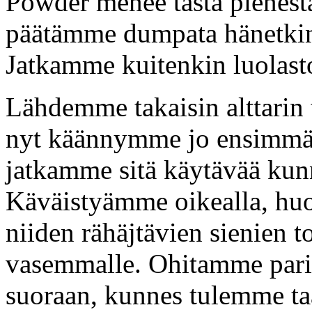
Powder menee tästä pienestä
päätämme dumpata hänetkin 
Jatkamme kuitenkin luolasto
Lähdemme takaisin alttarin 
nyt käännymme jo ensimmäis
jatkamme sitä käytävää kunn
Käväistyämme oikealla, hu
niiden rähäjtävien sienien t
vasemmalle. Ohitamme pari 
suoraan, kunnes tulemme ta