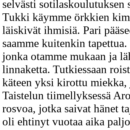
selvästi sotilaskoulutuksen 
Tukki käymme örkkien kimp
läiskivät ihmisiä. Pari pää
saamme kuitenkin tapettua.
jonka otamme mukaan ja l
linnaketta. Tutkiessaan rois
käteen yksi kirottu miekka,
Taistelun tiimellyksessä Aro
rosvoa, jotka saivat hänet t
oli ehtinyt vuotaa aika pal