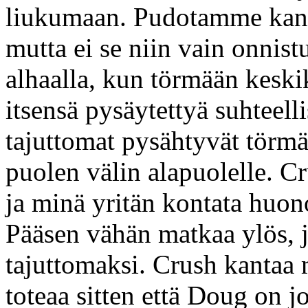
liukumaan. Pudotamme kant
mutta ei se niin vain onnis
alhaalla, kun törmään keski
itsensä pysäytettyä suhteell
tajuttomat pysähtyvät törmä
puolen välin alapuolelle. C
ja minä yritän kontata huon
Pääsen vähän matkaa ylös, j
tajuttomaksi. Crush kantaa m
toteaa sitten että Doug on 