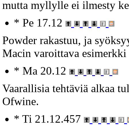
mutta myllylle ei ilmesty ke
* Pe 17.12
Powder rakastuu, ja syöksyy
Macin varoittava esimerkki 
* Ma 20.12
Vaarallisia tehtäviä alkaa 
Ofwine.
* Ti 21.12.457