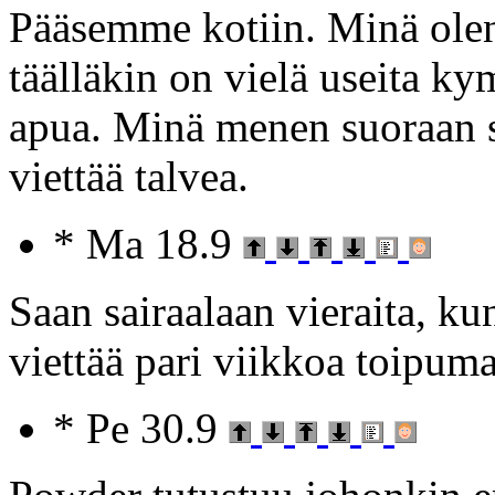
Pääsemme kotiin. Minä olen 
täälläkin on vielä useita k
apua. Minä menen suoraan 
viettää talvea.
* Ma 18.9
Saan sairaalaan vieraita, ku
viettää pari viikkoa toipuma
* Pe 30.9