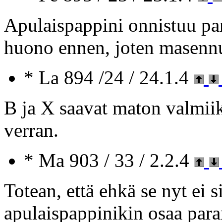
Apulaispappini onnistuu pa
huono ennen, joten masennu
* La 894 /24 / 24.1.4
B ja X saavat maton valmiik
verran.
* Ma 903 / 33 / 2.2.4
Totean, että ehkä se nyt ei s
apulaispappinikin osaa paran