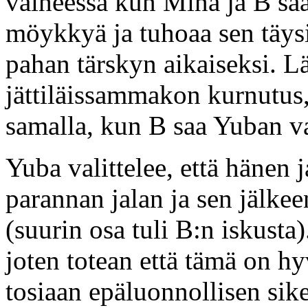
vaiheessa kun Minä ja B sa
möykkyä ja tuhoaa sen täysi
pahan tärskyn aikaiseksi. L
jättiläissammakon kurnutus, 
samalla, kun B saa Yuban v
Yuba valittelee, että hänen 
parannan jalan ja sen jälk
(suurin osa tuli B:n iskusta
joten totean että tämä on h
tosiaan epäluonnollisen sike