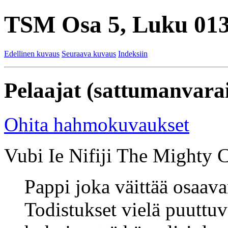
TSM Osa 5, Luku 013
Edellinen kuvaus
Seuraava kuvaus
Indeksiin
Pelaajat (sattumanvarai
Ohita hahmokuvaukset
Vubi Ie Nifiji The Mighty Cl
Pappi joka väittää osaav
Todistukset vielä puuttuva