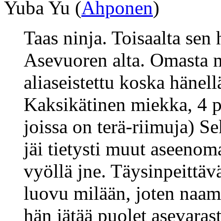
Yuba Yu (
Ahponen
)
Taas ninja. Toisaalta sen
Asevuoren alta. Omasta m
aliaseistettu koska hänell
Kaksikätinen miekka, 4 p
joissa on terä-riimuja) S
jäi tietysti muut aseenoma
vyöllä jne. Täysinpeittävä
luovu milään, joten naami
hän jätää puolet asevara