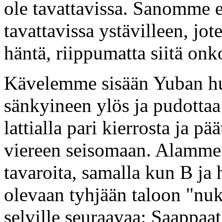
ole tavattavissa. Sanomme et
tavattavissa ystävilleen, j
häntä, riippumatta siitä onko 
Kävelemme sisään Yuban hu
sänkyineen ylös ja pudottaa 
lattialla pari kierrosta ja pä
viereen seisomaan. Alamme 
tavaroita, samalla kun B j
olevaan tyhjään taloon "nu
selville seuraavaa: Saappaat