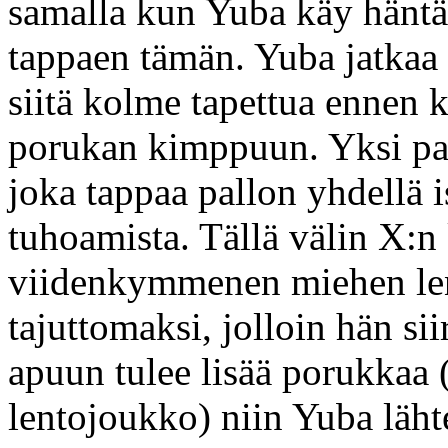
samalla kun Yuba käy hänt
tappaen tämän. Yuba jatka
siitä kolme tapettua ennen 
porukan kimppuun. Yksi pa
joka tappaa pallon yhdellä is
tuhoamista. Tällä välin X:
viidenkymmenen miehen len
tajuttomaksi, jolloin hän si
apuun tulee lisää porukkaa
lentojoukko) niin Yuba läh