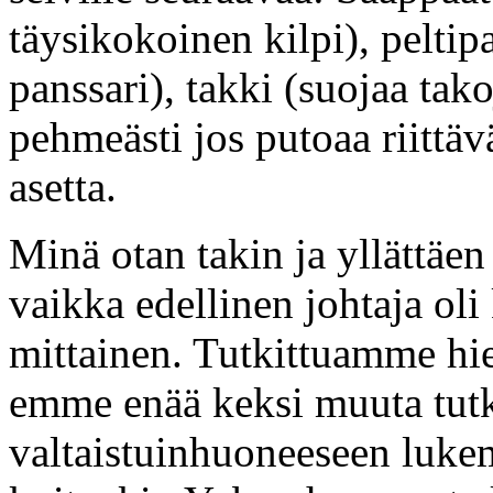
täysikokoinen kilpi), peltip
panssari), takki (suojaa tako
pehmeästi jos putoaa riittäv
asetta.
Minä otan takin ja yllättäe
vaikka edellinen johtaja ol
mittainen. Tutkittuamme hi
emme enää keksi muuta tut
valtaistuinhuoneeseen luke