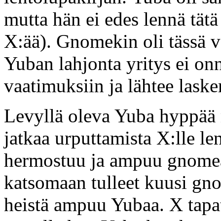
mutta hän ei edes lennä tät
X:ää). Gnomekin oli tässä 
Yuban lahjonta yritys ei o
vaatimuksiin ja lähtee laske
Levyllä oleva Yuba hyppä
jatkaa urputtamista X:lle le
hermostuu ja ampuu gnomea
katsomaan tulleet kuusi gn
heistä ampuu Yubaa. X tapatt