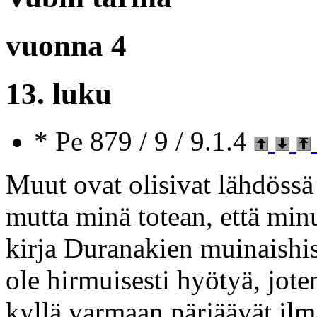
vuonna 4
13. luku
* Pe 879 / 9 / 9.1.4
Muut ovat olisivat lähdössä
mutta minä totean, että minu
kirja Duranakien muinaishis
ole hirmuisesti hyötyä, jote
kyllä varmaan pärjäävät il