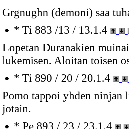
Grgnughn (demoni) saa tuha
* Ti 883 /13 / 13.1.4
Lopetan Duranakien muinai
lukemisen. Aloitan toisen o
* Ti 890 / 20 / 20.1.4
Pomo tappoi yhden ninjan lu
jotain.
* Pe 893 / 23 / 23.1.4