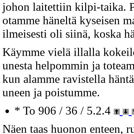
johon laitettiin kilpi-taika
otamme häneltä kyseisen ma
ilmeisesti oli siinä, koska h
Käymme vielä illalla kokei
unesta helpommin ja toteam
kun alamme ravistella hänt
uneen ja poistumme.
* To 906 / 36 / 5.2.4
Näen taas huonon enteen, r