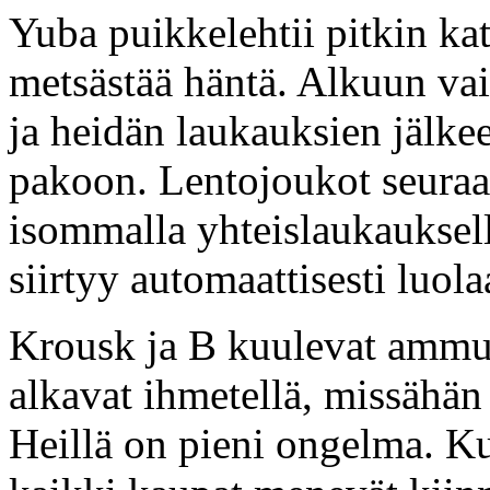
Yuba puikkelehtii pitkin kat
metsästää häntä. Alkuun va
ja heidän laukauksien jälk
pakoon. Lentojoukot seuraa
isommalla yhteislaukauksel
siirtyy automaattisesti luola
Krousk ja B kuulevat ammunt
alkavat ihmetellä, missähän t
Heillä on pieni ongelma. Ku