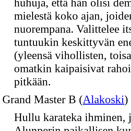
huhuja, että hän olisi de
mielestä koko ajan, joide
nuorempana. Valittelee itse
tuntuukin keskittyvän e
(yleensä vihollisten, toisa
omatkin kaipaisivat raho
pitkään.
Grand Master B (
Alakoski
)
Hullu karateka ihminen, 
Alunperin paikallisen ku