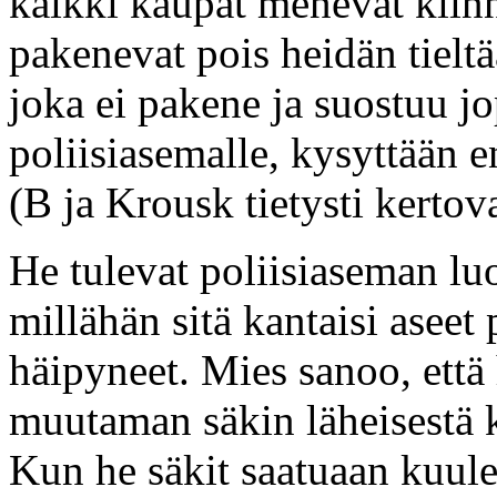
kaikki kaupat menevät kiinn
pakenevat pois heidän tielt
joka ei pakene ja suostuu j
poliisiasemalle, kysyttään e
(B ja Krousk tietysti kertova
He tulevat poliisiaseman luo
millähän sitä kantaisi aseet
häipyneet. Mies sanoo, että
muutaman säkin läheisestä ka
Kun he säkit saatuaan kuule