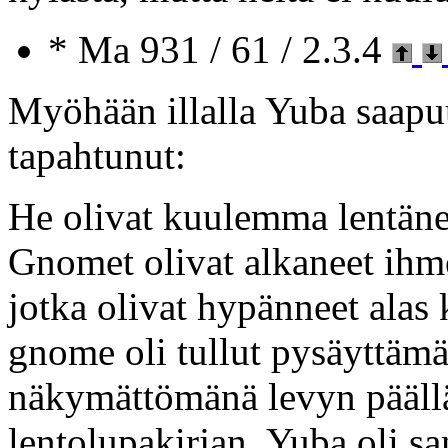
* Ma 931 / 61 / 2.3.4
Myöhään illalla Yuba saapuu
tapahtunut:
He olivat kuulemma lentänee
Gnomet olivat alkaneet ihme
jotka olivat hypänneet alas
gnome oli tullut pysäyttämä
näkymättömänä levyn päällä
lentolupakirjan. Yuba oli san