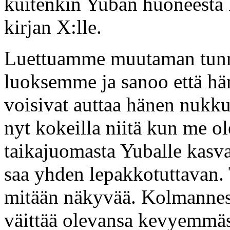
kuitenkin Yuban huoneesta
kirjan X:lle.
Luettuamme muutaman tunn
luoksemme ja sanoo että hän
voisivat auttaa hänen nukk
nyt kokeilla niitä kun me 
taikajuomasta Yuballe kasvaa
saa yhden lepakkotuttavan. 
mitään näkyvää. Kolmannest
väittää olevansa kevyemmäss