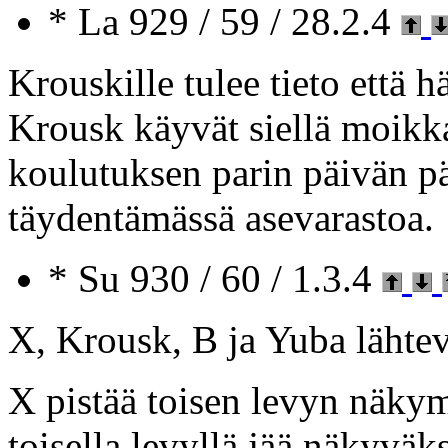
* La 929 / 59 / 28.2.4
Krouskille tulee tieto että h
Krousk käyvät siellä moikka
koulutuksen parin päivän pä
täydentämässä asevarastoa.
* Su 930 / 60 / 1.3.4
X, Krousk, B ja Yuba lähte
X pistää toisen levyn näky
toisella levyllä jää näkyväk