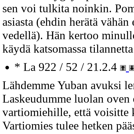
sen voi tulkita noinkin. Po
asiasta (ehdin herätä vähän
vedellä). Hän kertoo minulle,
käydä katsomassa tilannetta
* La 922 / 52 / 21.2.4
Lähdemme Yuban avuksi len
Laskeudumme luolan oven 
vartiomiehille, että voisit
Vartiomies tulee hetken pääs