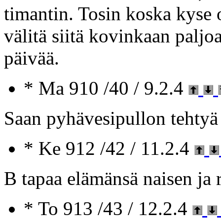
timantin. Tosin koska kyse 
välitä siitä kovinkaan paljo
päivää.
* Ma 910 /40 / 9.2.4
Saan pyhävesipullon tehtyä 
* Ke 912 /42 / 11.2.4
B tapaa elämänsä naisen ja r
* To 913 /43 / 12.2.4