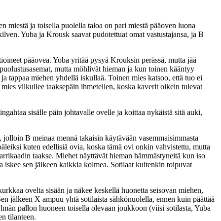
n miestä ja toisella puolella taloa on pari miestä pääoven luona
 kilven. Yuba ja Krousk saavat pudotettuat omat vastustajansa, ja B
rtioineet pääovea. Yoba yritää pysyä Krouksin perässä, mutta jää
t puolustusasemat, mutta möhlivät hieman ja kun toinen kääntyy
 ja tappaa miehen yhdellä iskullaä. Toinen mies katsoo, että tuo ei
mies vilkuilee taaksepäin ihmetellen, koska kaverit oikein tulevat
ngahtaa sisälle päin johtavalle ovelle ja koittaa nykäistä sitä auki,
le, jolloin B meinaa mennä takaisin käytävään vasemmaisimmasta
päleiksi kuten edellisiä ovia, koska tämä ovi onkin vahvistettu, mutta
barrikaadin taakse. Miehet näyttävät hieman hämmästyneitä kun iso
 iskee sen jälkeen kaikkia kolmea. Sotilaat kuitenkin toipuvat
kurkkaa ovelta sisään ja näkee keskellä huonetta seisovan miehen,
 Sen jälkeen X ampuu yhtä sotilaista sähkönuolella, ennen kuin päättää
lmän pallon huoneen toisella olevaan joukkoon (viisi sotilasta, Yuba
n tilanteen.