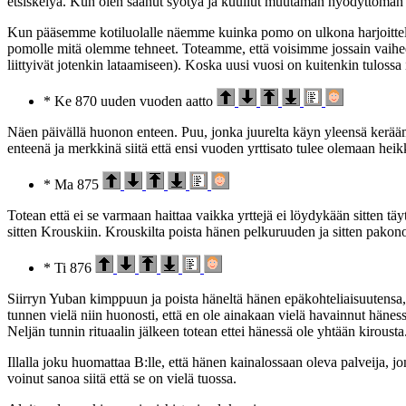
etsiskelyä. Kun olen saanut syötyä ja kuullut muutaman hyödyttömän h
Kun pääsemme kotiluolalle näemme kuinka pomo on ulkona harjoittele
pomolle mitä olemme tehneet. Toteamme, että voisimme jossain vaihee
liittyivät jotenkin lataamiseen). Koska uusi vuosi on kuitenkin tulossa
* Ke 870 uuden vuoden aatto
Näen päivällä huonon enteen. Puu, jonka juurelta käyn yleensä keräämäss
enteenä ja merkkinä siitä että ensi vuoden yrttisato tulee olemaan hei
* Ma 875
Totean että ei se varmaan haittaa vaikka yrttejä ei löydykään sitten täy
sitten Krouskiin. Krouskilta poista hänen pelkuruuden ja sitten pakon
* Ti 876
Siirryn Yuban kimppuun ja poista häneltä hänen epäkohteliaisuutensa, 
tunnen vielä niin huonosti, että en ole ainakaan vielä havainnut hänessä
Neljän tunnin rituaalin jälkeen totean ettei hänessä ole yhtään kirousta
Illalla joku huomattaa B:lle, että hänen kainalossaan oleva palveija, j
voinut sanoa siitä että se on vielä tuossa.