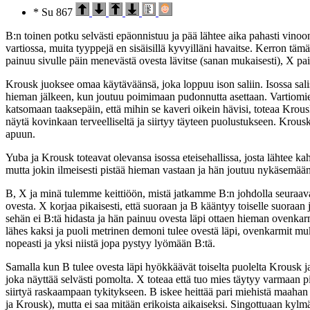
* Su 867
B:n toinen potku selvästi epäonnistuu ja pää lähtee aika pahasti vinoo
vartiossa, muita tyyppejä en sisäisillä kyvyilläni havaitse. Kerron täm
painuu sivulle päin menevästä ovesta lävitse (sanan mukaisesti), X p
Krousk juoksee omaa käytäväänsä, joka loppuu ison saliin. Isossa salis
hieman jälkeen, kun joutuu poimimaan pudonnutta asettaan. Vartiomieh
katsomaan taaksepäin, että mihin se kaveri oikein hävisi, toteaa Krousk
näytä kovinkaan terveelliseltä ja siirtyy täyteen puolustukseen. Krous
apuun.
Yuba ja Krousk toteavat olevansa isossa eteisehallissa, josta lähtee kahd
mutta jokin ilmeisesti pistää hieman vastaan ja hän joutuu nykäsemää
B, X ja minä tulemme keittiöön, mistä jatkamme B:n johdolla seuraav
ovesta. X korjaa pikaisesti, että suoraan ja B kääntyy toiselle suoraan
sehän ei B:tä hidasta ja hän painuu ovesta läpi ottaen hieman ovenka
lähes kaksi ja puoli metrinen demoni tulee ovestä läpi, ovenkarmit mu
nopeasti ja yksi niistä jopa pystyy lyömään B:tä.
Samalla kun B tulee ovesta läpi hyökkäävät toiselta puolelta Krousk 
joka näyttää selvästi pomolta. X toteaa että tuo mies täytyy varmaan 
siirtyä raskaampaan tykitykseen. B iskee heittää pari miehistä maahan
ja Krousk), mutta ei saa mitään erikoista aikaiseksi. Singottuaan kylmä