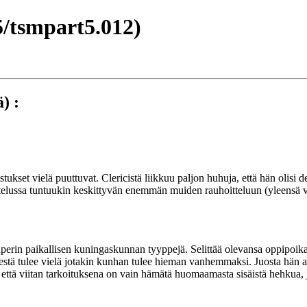
/tsmpart5.012)
) :
ukset vielä puuttuvat. Clericistä liikkuu paljon huhuja, että hän olisi 
aistelussa tuntuukin keskittyvän enemmän muiden rauhoitteluun (yleensä vih
nperin paikallisen kuningaskunnan tyyppejä. Selittää olevansa oppipoik
nestä tulee vielä jotakin kunhan tulee hieman vanhemmaksi. Juosta hän a
, että viitan tarkoituksena on vain hämätä huomaamasta sisäistä hehkua,