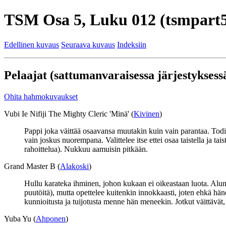
TSM Osa 5, Luku 012 (tsmpart5
Edellinen kuvaus
Seuraava kuvaus
Indeksiin
Pelaajat (sattumanvaraisessa järjestyksessä
Ohita hahmokuvaukset
Vubi Ie Nifiji The Mighty Cleric 'Minä' (
Kivinen
)
Pappi joka väittää osaavansa muutakin kuin vain parantaa. Todist
vain joskus nuorempana. Valittelee itse ettei osaa taistella ja t
rahoittelua). Nukkuu aamuisin pitkään.
Grand Master B (
Alakoski
)
Hullu karateka ihminen, johon kukaan ei oikeastaan luota. Alu
puutöitä), mutta opettelee kuitenkin innokkaasti, joten ehkä hä
kunnioitusta ja tuijotusta menne hän meneekin. Jotkut väittävät
Yuba Yu (
Ahponen
)