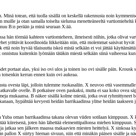
n. Minä totean, että tuolla sisällä on keskellä rakennusta noin kymmenise
än muille ja otan samalla toiselta sielunsa menetteäneeltä vartiomieheltä
ainuu B:n perään ja minä seuraan X:ää.
sa hän törmää kahteen vartiomieheen, ilmeisesti niihin, jotka olivat va
et yrittävät koordinoida liikkeitään niin, että molemmat saisivat hyvä
 että noin hyvää tilaisuutta iskeä mistä selkään ei voi jättää käyttämättä
k onnistuu kuitenkin lyömään tätäkin miestä selkään siinä vaiheessa kun 
et portaat alas, yksi iso ovi ulos ja toinen iso ovi sisälle päin. Krousk si
n toisenkin kerran ennen kuin ovi aukeaa.
asta ovesta läpi, jolloin tulemme ruokasaliin. X neuvoo että vasemmal
 jatkavalle ovelle. B potkaisee oven paskaksi, mutta ei saa koko ovea sä
rmeja mukaansa. B näkee sisällä kolme miestä, jotka ovat ryhmittyneet 
kanaan, hypähtää kevyesti heidän barrikaadinsa ylitse heidän taakseen ja
ja Yuba oman barrikaadinsa takana olevan viiden sotilaan kimppuun. X 
pitää kiireisenä, joten hän lähettää elementtipallonsa miehen kimppuun.
 ja jatkaa sen jälkeen maassa makaavien miesten heittelyä. X sinkoaa ky
n pallon X siirtyy hieman sivuun, niin että minäkin pääsen sisälle ja näe