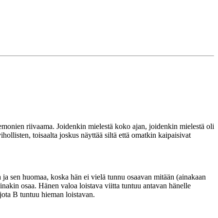
demonien riivaama. Joidenkin mielestä koko ajan, joidenkin mielestä oli
ollisten, toisaalta joskus näyttää siltä että omatkin kaipaisivat
a ja sen huomaa, koska hän ei vielä tunnu osaavan mitään (ainakaan
inakin osaa. Hänen valoa loistava viitta tuntuu antavan hänelle
 jota B tuntuu hieman loistavan.