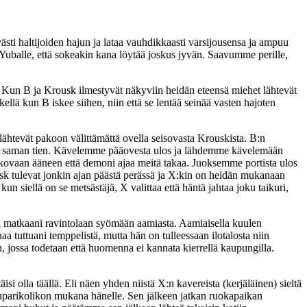
ästi haltijoiden hajun ja lataa vauhdikkaasti varsijousensa ja ampuu
 Yuballe, että sokeakin kana löytää joskus jyvän. Saavumme perille,
Kun B ja Krousk ilmestyvät näkyviin heidän eteensä miehet lähtevät
llä kun B iskee siihen, niin että se lentää seinää vasten hajoten
t lähtevät pakoon välittämättä ovella seisovasta Krouskista. B:n
pyä saman tien. Kävelemme pääovesta ulos ja lähdemme kävelemään
kovaan ääneen että demoni ajaa meitä takaa. Juoksemme portista ulos
ousk tulevat jonkin ajan päästä perässä ja X:kin on heidän mukanaan
siellä on se metsästäjä, X valittaa että häntä jahtaa joku taikuri,
kan matkaani ravintolaan syömään aamiasta. Aamiaisella kuulen
tuttuani temppelistä, mutta hän on tulleessaan ilotalosta niin
n, jossa todetaan että huomenna ei kannata kierrellä kaupungilla.
si olla täällä. Eli näen yhden niistä X:n kavereista (kerjäläinen) sieltä
 kuparikolikon mukana hänelle. Sen jälkeen jatkan ruokapaikan