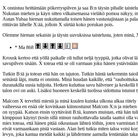
X onnistuu heittämään pökerryspilven ja saa B:n täysin pihalle taiste
Nukutan miehen ja käyn sitten vilkaisemassa vieläkö pomoa näkyy, mutta
Autan Yubaa hieman nukuttamalla toisen hänen vastustajistaan ja pala
riittävän lähelle X:ää, jolloin X siirtää koko porukan pois.
Olemme hieman sekaisin ja täysin uuvuksissa taistelusta, joten minä
* Ma 868
Krousk kertoo että yöllä paikalle oli tullut neljä tyyppiä, jotka oliva
savupilven sisään. X toteaa että se oli varmaan joku hänen ystävistään
Tutkin B:tä ja totean että hän on tajuton. Tutkin häntä tarkemmin tai
seinästä läpi, mutta ei onnistu. Minä huudan kaikille, että "rauhoittuk
duranakilla uusia tulijoita. Hetken kuluttua savu hälvenee ja keskellä
talon ovi on auki. Lisäksi huoneen keskellä tuolissa sidottuna istunut 
Malcom X tervehtii miestä ja minä kuulen kuinka ulkona alkaa riitely u
vaiheessa en enää ole kovinkaan kiinnostunut Malcom X:n ja miehen vä
on syypää. Katson ensin syyttävästi B:tä, kunnes muistan, että hän tuli
kimppuun käynyt (tosin sillä minun rauhoittavalla taialla saattoi oll
mies toteaa, että hänen pitää oikeastaan lähteä töihin, joten varmistan 
eivät varmaankaan pistä vastaan. Alan heti tutkia miten taloa voisi korj
levyn, joka kantaa meidät kaikki ja lähdemme aamulla lentämään takai