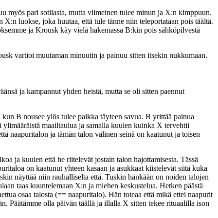
tuu myös pari sotilasta, mutta viimeinen tulee minun ja X:n kimppuun.
:n luokse, joka huutaa, että tule tänne niin teleportataan pois täältä.
luoksemme ja Krousk käy vielä hakemassa B:kin pois sähköpilvestä
ousk vartioi muutaman minuutin ja painuu sitten itsekin nukkumaan.
eräänsä ja kampannut yhden heistä, mutta se oli sitten paennut
 kun B nousee ylös tulee paikka täyteen savua. B yrittää painua
jä ylimääräistä maailtaulua ja samalla kuulen kuinka X tervehtii
tä naapuritalon ja tämän talon välinen seinä on kaatunut ja toisen
a ja kuulen että he riitelevät jostain talon hajottamisesta. Tässä
italoa on kaatunut yhteen kasaan ja asukkaat kiistelevät siitä kuka
uskin näyttää niin rauhalliselta että. Tuskin hänkään on noiden talojen
 palaan taas kuuntelemaan X:n ja miehen keskustelua. Hetken päästä
ettua osaa talosta (== naapuritalo). Hän toteaa että mikä ettei naapurit
 Päätämme olla päivän täällä ja illalla X sitten tekee rituaalilla ison