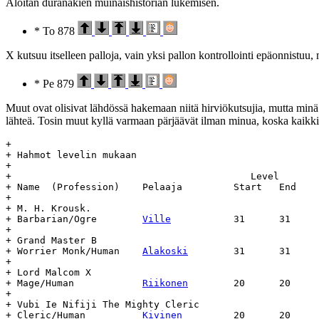
Aloitan duranakien muinaishistorian lukemisen.
* To 878
X kutsuu itselleen palloja, vain yksi pallon kontrollointi epäonnistu
* Pe 879
Muut ovat olisivat lähdössä hakemaan niitä hirviökutsujia, mutta minä t
lähteä. Tosin muut kyllä varmaan pärjäävät ilman minua, koska kaikki s
+

+ Hahmot levelin mukaan

+

+					   Level	    Day		Age

+ Name	(Profession)	Pelaaja		Start	End	Start	End	(days)

+

+ M. H. Krousk.

+ Barbarian/Ogre	
Ville
		31	31	832	-	-

+

+ Grand Master B

+ Worrier Monk/Human	
Alakoski
	31	31	814	-	-

+

+ Lord Malcom X

+ Mage/Human		
Riikonen
	20	20	854	-	-

+

+ Vubi Ie Nifiji The Mighty Cleric

+ Cleric/Human		
Kivinen
		20	20	812	-	-
