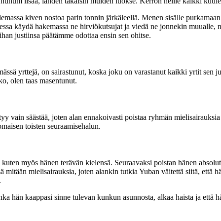
uhum lisää, lähden takaisin muiden luokse. Kerron heille kaikki kuulem
massa kiven nostoa parin tonnin järkäleellä. Menen sisälle purkamaan
ssa käydä hakemassa ne hirviökutsujat ja viedä ne jonnekin muualle, ny
 ihan justiinsa päätämme odottaa ensin sen ohitse.
ä yrttejä, on sairastunut, koska joku on varastanut kaikki yrtit sen juure
kko, olen taas masentunut.
tyy vain säästää, joten alan ennakoivasti poistaa ryhmän mielisairauksia 
omaisen toisten seuraamisehalun.
kuten myös hänen terävän kielensä. Seuraavaksi poistan hänen absolutis
 mitään mielisairauksia, joten alankin tutkia Yuban väitettä siitä, että 
.
onka hän kaappasi sinne tulevan kunkun asunnosta, alkaa haista ja että hä