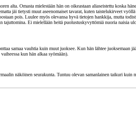
uoren alta. Omasta mielestään hän on oikeastaan aliaseistettu koska hän
ematta jäi tietysti muut aseenomaiset tavarat, kuten taistelukirveet vyöll
toostaan pois. Luulee myös olevansa hyvä tietojen hankkija, mutta todis
tajuttomina. Ei mielellään heitä puolustuskyvyttömiä nuoria naisia ulo
onttaa samaa vauhtia kuin muut juoksee. Kun hän lähtee juoksemaan jää sa
nä vaiheessa kun hän alkaa syömään).
ormaalin näköinen seurakunta. Tuntuu olevan samanlainen taikuri kuin mu