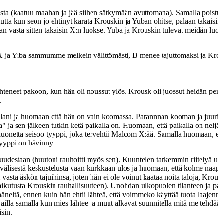
lusta (kaatuu maahan ja jää siihen sätkymään avuttomana). Samalla pois
 kun seon jo ehtinyt karata Krouskin ja Yuban ohitse, palaan takaisin X
an vasta sitten takaisin X:n luokse. Yuba ja Krouskin tulevat meidän 
, X ja Yiba sammumme melkein välittömästi, B menee tajuttomaksi ja Kr
t lähteneet pakoon, kun hän oli noussut ylös. Krousk oli juossut heidän p
.
oillani ja huomaan että hän on vain koomassa. Parannnan kooman ja juuri
aa" ja sen jälkeen tutkin ketä paikalla on. Huomaan, että paikalla on nel
 huonetta seisoo tyyppi, joka tervehtii Malcom X:ää. Samalla huomaan, et
tyyppi on hävinnyt.
udestaan (huutoni rauhoitti myös sen). Kuuntelen tarkemmin riitelyä ulko
lisestä keskustelusta vaan kurkkaan ulos ja huomaan, että kolme naapur
 vasta äskön tajuihinsa, joten hän ei ole voinut kaataa noita taloja, Kro
a vaikutusta Krouskin rauhallisuuteen). Unohdan ulkopuolen tilanteen ja
häneltä, ennen kuin hän ehtii lähteä, että voimmeko käyttää tuota laajenn
ailla samalla kun mies lähtee ja muut alkavat suunnitella mitä me tehdään.
sin.