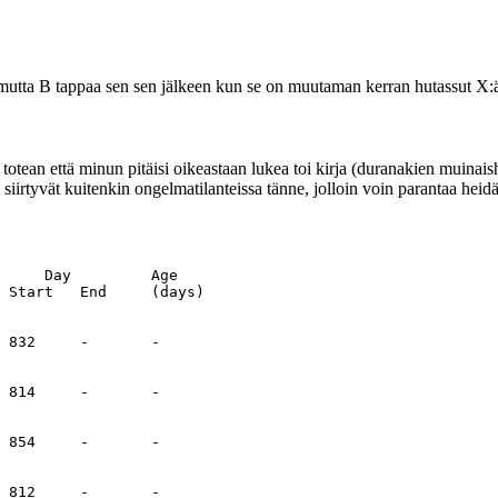
u, mutta B tappaa sen sen jälkeen kun se on muutaman kerran hutassut X:
otean että minun pitäisi oikeastaan lukea toi kirja (duranakien muinaish
iirtyvät kuitenkin ongelmatilanteissa tänne, jolloin voin parantaa heidät