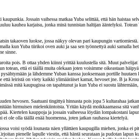
kaupunkia. Jossain vaihessa matkaa Yuba selittää, että hän haistaa selv
uluu kauhea karjaisu, jonka minä tunnistan haltijan ääntelyksi. Totean
sin takaoven luokse, jossa näkyy olevan pari kaupungin vartiomiestä. 
la kun Yuba tiirikoi oven auki ja saa sen työnnettyä auki samalla hetke
me sinne.
roita pois. B ottaa yhden kiinni yrittää kuulustella sitä. Muut palvelija
un totean, että ei täällä muita olekaan joten voisimme oikeastaan häi
kia pysähtymään ja lähdemme Yuban kanssa juoksemaan portille huutaen 
 että leiristä on viety kaikki ylimääräiset kamat, hevoset jne. B ja Kr
ässä mitä kaupugissa on tapahtunut ja kun Yuba ei suostu lähtemään, kun 
ni uuden hevosen. Saatuani tingittyä hinnasta pois jopa 5 kultarahaa jat
ään hirmuisen mielenkiintoista. Yritän käydä moikkaamassa sitä vanhaa 
nempää. Kiertelen kauppoja ja jossain vaiheessa löydän lompakostani lapu
ni ei ole olla täällä enää huomenna, joten jatkan rauhassa kiertelyä.
ossa voisi syödä lounasta näen yllättäen kaupugilla miehen, jonka ei pitäi
rjoitan pienelle lapulle viestin, että häntä seurataan ja pudotan lapun