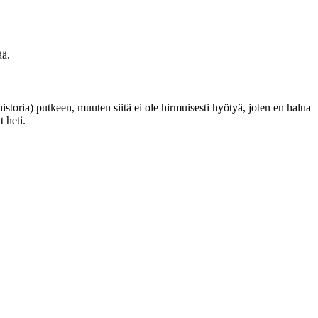
ää.
istoria) putkeen, muuten siitä ei ole hirmuisesti hyötyä, joten en halua
 heti.