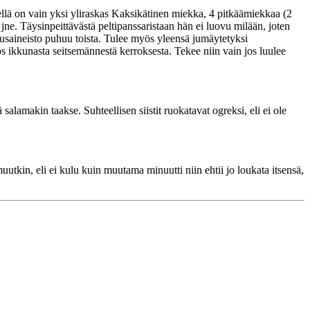
ellä on vain yksi yliraskas Kaksikätinen miekka, 4 pitkäämiekkaa (2
ä jne. Täysinpeittävästä peltipanssaristaan hän ei luovu milään, joten
tusaineisto puhuu toista. Tulee myös yleensä jumäytetyksi
s ikkunasta seitsemännestä kerroksesta. Tekee niin vain jos luulee
lamakin taakse. Suhteellisen siistit ruokatavat ogreksi, eli ei ole
utkin, eli ei kulu kuin muutama minuutti niin ehtii jo loukata itsensä,