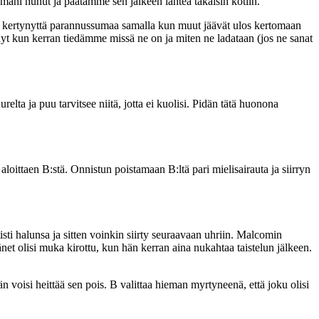
ani huhut ja päätämme sen jälkeen lähteä takaisin kotiin.
 kertynyttä parannussumaa samalla kun muut jäävät ulos kertomaan
t kun kerran tiedämme missä ne on ja miten ne ladataan (jos ne sanat
lta ja puu tarvitsee niitä, jotta ei kuolisi. Pidän tätä huonona
aloittaen B:stä. Onnistun poistamaan B:ltä pari mielisairauta ja siirryn
ti halunsa ja sitten voinkin siirty seuraavaan uhriin. Malcomin
hänet olisi muka kirottu, kun hän kerran aina nukahtaa taistelun jälkeen.
n voisi heittää sen pois. B valittaa hieman myrtyneenä, että joku olisi