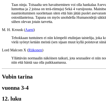
Taas ninja. Toisaalta sen havaitseminen voi olla hankalaa Asev
lumottua ja 2 joissa on terä-riimuja) Sekä 4 varsijousta. Mainits
naamioituminen suoritetaan siten että hän jätää puolet asevaras
ostostilanteissa. Tapana on myös unohdella Humanoidejä säkkiin 
siihen olevan jotain tarvetta.
M. H. Krousk (
Aarni
)
Tehokkaan tuntuinen ei niin kömpelö etulinjan taistelija, joka k
vielä syönyt ketään meistä (sen sijaan muut kyllä poistuvat sii
Lord Malcom X (
Riikonen
)
Yllättävän normaalin näköinen taikuri, jota seuraailee ei niin n
niin että häntä saa olla paikkaamassa.
Vubin tarina
vuonna 3-4
12. luku