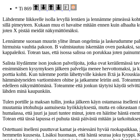
* Ti 869
Lähdemme liikkeelle isolla levyllä lentäen ja lennämme pimeässä kohti 
sillä pimeyteen. Kukaan muu ei havaitse mitään ennen kuin alhaalta ku
joten X pistää meidät näkymättömäksi.
Lennämme suoraan muurin ylitse ilman ongelmia ja laskeudumme palat
hirmuista vauhtia pakoon. B valmistautuu iskemään oven paskaksi, samal
kappaleiksi. Totean taas, että isossa salissa on porukkaa joten painum
Salista löydämme ison joukon palvelijoita, jotka ovat keräilemässä tava
ensimmäisen kysymyksen jälkeen palvelija menee hervottomaksi, ja k
porttia kohti. Kun tulemme portin lähettyville käsken B:tä ja Krous
hämmästyneiden vartiomisten ohitse ja jatkamme leiriin asti. Toteamme
edelleen näkymättömänä. Toteamme että jonkun täytyisi käydä selvittäm
lähden minä kaupunkiin.
Tulen portille ja maksan tullin, jonka jälkeen käyn ostamassa itselle
muutamia irtohuhuja aamuisesta hyökkäyksestä, mutta en oikeastaan mit
humalassa, että juuri ja juuri tuntee minut, joten en häiritse häntä e
Totean että tässä lapussa ei puhuta tästä päivästä mitään ja tarkoitukse
Ostettuani itselleni puuttuvat kamat ja etsiessäni hyvää ruokapaikkaa, j
hemmetin kuusesta. Lisäksi huomaan, että häntä seuraa joku tyyppi. Ki