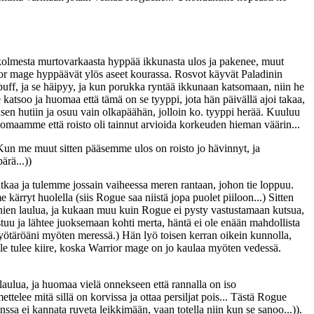
ta kolmesta murtovarkaasta hyppää ikkunasta ulos ja pakenee, muut
ior mage hyppäävät ylös aseet kourassa. Rosvot käyvät Paladinin
puff, ja se häipyy, ja kun porukka ryntää ikkunaan katsomaan, niin he
tsoo ja huomaa että tämä on se tyyppi, jota hän päivällä ajoi takaa,
kusen hutiin ja osuu vain olkapäähän, jolloin ko. tyyppi herää. Kuuluu
mme että roisto oli tainnut arvioida korkeuden hieman väärin...
Kun me muut sitten pääsemme ulos on roisto jo hävinnyt, ja
rä...))
tkaa ja tulemme jossain vaiheessa meren rantaan, johon tie loppuu.
rryt huolella (siis Rogue saa niistä jopa puolet piiloon...) Sitten
ien laulua, ja kukaan muu kuin Rogue ei pysty vastustamaan kutsua,
uu ja lähtee juoksemaan kohti merta, häntä ei ole enään mahdollista
(vyötäröäni myöten meressä.) Hän lyö toisen kerran oikein kunnolla,
elle tulee kiire, koska Warrior mage on jo kaulaa myöten vedessä.
 laulua, ja huomaa vielä onnekseen että rannalla on iso
ttelee mitä sillä on korvissa ja ottaa persiljat pois... Tästä Rogue
sa ei kannata ruveta leikkimään, vaan totella niin kun se sanoo...)).