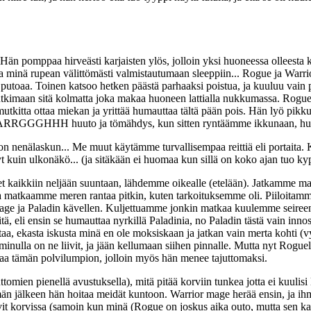
a. Hän pomppaa hirveästi karjaisten ylös, jolloin yksi huoneessa ollees
a minä rupean välittömästi valmistautumaan sleeppiin... Rogue ja Warr
putoaa. Toinen katsoo hetken päästä parhaaksi poistua, ja kuuluu vain 
kimaan sitä kolmatta joka makaa huoneen lattialla nukkumassa. Rogue ka
 mutkitta ottaa miekan ja yrittää humauttaa tältä pään pois. Hän lyö pik
ARRGGGHHH huuto ja tömähdys, kun sitten ryntäämme ikkunaan, huomaa
 nenälaskun... Me muut käytämme turvallisempaa reittiä eli portaita. 
uin ulkonäkö... (ja sitäkään ei huomaa kun sillä on koko ajan tuo kypä
et kaikkiin neljään suuntaan, lähdemme oikealle (etelään). Jatkamme ma
matkaamme meren rantaa pitkin, kuten tarkoituksemme oli. Piiloitamme kä
age ja Paladin kävellen. Kuljettuamme jonkin matkaa kuulemme seireen
li ensin se humauttaa nyrkillä Paladinia, no Paladin tästä vain innost
ttaa, ekasta iskusta minä en ole moksiskaan ja jatkan vain merta kohti 
minulla on ne liivit, ja jään kellumaan siihen pinnalle. Mutta nyt Rogu
kaa tämän polvilumpion, jolloin myös hän menee tajuttomaksi.
tomien pienellä avustuksella), mitä pitää korviin tunkea jotta ei kuulisi
Tämän jälkeen hän hoitaa meidät kuntoon. Warrior mage herää ensin, ja ihme
it korvissa (samoin kun minä (Rogue on joskus aika outo, mutta sen kans