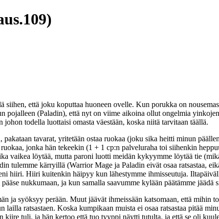
aus.109)
ihen, että joku koputtaa huoneen ovelle. Kun porukka on nousemassa 
pojalleen (Paladin), että nyt on viime aikoina ollut ongelmia yinkojen k
johon todella luottaisi omasta väestään, koska niitä tarvitaan täällä.
oon, pakataan tavarat, yritetään ostaa ruokaa (joku sika heitti minun pää
uokaa, jonka hän tekeekin (1 + 1 cp:n palveluraha toi siihenkin heppuu
aika vaikea löytää, mutta paroni luotti meidän kykyymme löytää tie (m
 tulemme kärryillä (Warrior Mage ja Paladin eivät osaa ratsastaa, eikä 
ni hiiri. Hiiri kuitenkin häipyy kun lähestymme ihmisseutuja. Iltapäivä
s ei pääse nukkumaan, ja kun samalla saavumme kylään päätämme jäädä
 ja syöksyy perään. Muut jäävät ihmeissään katsomaan, että mihin toi 
 lailla ratsastaen. Koska kumpikaan muista ei osaa ratsastaa pitää minu
n kiire tuli, ja hän kertoo että tuo tyyppi näytti tutulta, ja että se o