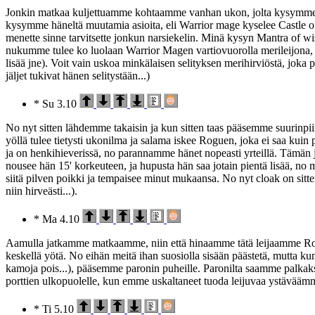
Jonkin matkaa kuljettuamme kohtaamme vanhan ukon, jolta kysymme tätä
kysymme häneltä muutamia asioita, eli Warrior mage kyselee Castle of Es
menette sinne tarvitsette jonkun narsiekelin. Minä kysyn Mantra of w
nukumme tulee ko luolaan Warrior Magen vartiovuorolla merileijona, jo
lisää jne). Voit vain uskoa minkälaisen selityksen merihirviöstä, joka
jäljet tukivat hänen selitystään...)
* Su 3.10
No nyt sitten lähdemme takaisin ja kun sitten taas pääsemme suurinp
yöllä tulee tietysti ukonilma ja salama iskee Roguen, joka ei saa kuin
ja on henkihieverissä, no parannamme hänet nopeasti yrteillä. Tämän jäl
nousee hän 15' korkeuteen, ja hupusta hän saa jotain pientä lisää, no 
siitä pilven poikki ja tempaisee minut mukaansa. No nyt cloak on sitt
niin hirveästi...).
* Ma 4.10
Aamulla jatkamme matkaamme, niin että hinaamme tätä leijaamme Rogu
keskellä yötä. No eihän meitä ihan suosiolla sisään päästetä, mutta kun 
kamoja pois...), pääsemme paronin puheille. Paronilta saamme palkak
porttien ulkopuolelle, kun emme uskaltaneet tuoda leijuvaa ystäväämm
* Ti 5.10