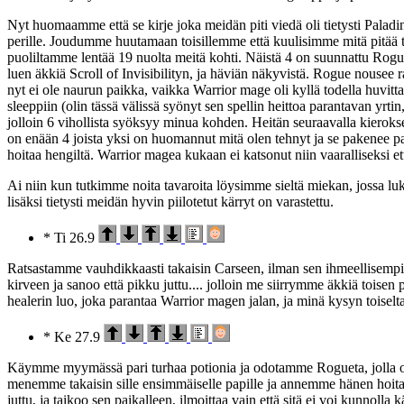
Nyt huomaamme että se kirje joka meidän piti viedä oli tietysti Paladin
perille. Joudumme huutamaan toisillemme että kuulisimme mitä pitää te
puoliltamme lentää 19 nuolta meitä kohti. Näistä 4 on suunnattu Rogue
luen äkkiä Scroll of Invisibilityn, ja häviän näkyvistä. Rogue nousee r
nyt ei ole naurun paikka, vaikka Warrior mage oli kyllä todella huv
sleeppiin (olin tässä välissä syönyt sen spellin heittoa parantavan yrti
jolloin 6 vihollista syöksyy minua kohden. Heitän seuraavalla kieroksel
on enään 4 joista yksi on huomannut mitä olen tehnyt ja se pakenee pai
hoitaa hengiltä. Warrior magea kukaan ei katsonut niin vaaralliseksi e
Ai niin kun tutkimme noita tavaroita löysimme sieltä miekan, jossa lukee:
lisäksi tietysti meidän hyvin piilotetut kärryt on varastettu.
* Ti 26.9
Ratsastamme vauhdikkaasti takaisin Carseen, ilman sen ihmeellisem
kirveen ja sanoo että pikku juttu.... jolloin me siirrymme äkkiä tois
healerin luo, joka parantaa Warrior magen jalan, ja minä kysyn toiselta h
* Ke 27.9
Käymme myymässä pari turhaa potionia ja odotamme Rogueta, jolla on os
menemme takaisin sille ensimmäiselle papille ja annemme hänen hoitaa
juttu, ja taikoo sen paikalleen, ilmoittaa vain että sitä ei voi kunnolla