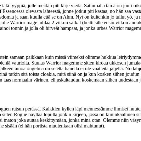
 tyyppiä, jolle meidän piti kirje viedä. Sattumalta tämä on juuri oike
sencessä olevasta lähteestä, jonne jotkut piti kastaa, no hän saa vastau
isdomia ja saan kuulla että se on Ahm. Nyt on kuitenkin jo tullut yö,
lle Warrior mage tuhlaa 2 viikon safkat (heitti sille ensin viikon anno
 painoi tonnin ja jolla oli hirveät hampaat, ja jonka urhea Warrior mag
iirtein samaan paikkaan kuin missä viimeksi olimme hukkua leiriydymm
 pieniä vaurioita. Suulas Warrior magemme sitten kiroaa ukkosen jumalaa,
keen ainoa ongelma on se että hänellä ei ole vaatteita jäljellä. No lahjo
minä tutkin sitä toista cloakia, mitä siinä on ja kun kosken siihen jou
en taas normaalin värinen, eli uskaltaudun koskemaan siihen uudestaan ja
en ratsun perässä. Kaikkien kylien läpi mennessämme ihmiset huutele
sitten Rogue näyttää lopulta jonkin kirjeen, jossa on kuninkaallinen sine
si maton joka auttaa keskittymään, jonka minä otan. Olemme niin väsy
e sisään (ei hän portista muutenkaan olisi mahtunut).