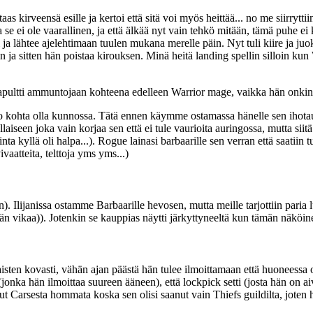
irveensä esille ja kertoi että sitä voi myös heittää... no me siirryttii
utta se ei ole vaarallinen, ja että älkää nyt vain tehkö mitään, tämä p
 ja lähtee ajelehtimaan tuulen mukana merelle päin. Nyt tuli kiire ja juo
 ja sitten hän poistaa kirouksen. Minä heitä landing spellin silloin kun
ultti ammuntojaan kohteena edelleen Warrior mage, vaikka hän onkin j
kohta olla kunnossa. Tätä ennen käymme ostamassa hänelle sen ihotaudin k
seen joka vain korjaa sen että ei tule vaurioita auringossa, mutta siitä
inta kyllä oli halpa...). Rogue lainasi barbaarille sen verran että saatiin
aatteita, telttoja yms yms...)
 Ilijanissa ostamme Barbaarille hevosen, mutta meille tarjottiin paria l
ään vikaa)). Jotenkin se kauppias näytti järkyttyneeltä kun tämän näköin
sten kovasti, vähän ajan päästä hän tulee ilmoittamaan että huoneessa ol
jonka hän ilmoittaa suureen ääneen), että lockpick setti (josta hän on a
t Carsesta hommata koska sen olisi saanut vain Thiefs guildilta, joten h