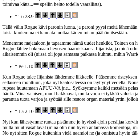
toimivaa kättä...== spellin heitto todella vaarallista).
* To 28.9
Tällä välin Rogue kävi paronin luona, ja paroni pyysi meitä lähemään
toista kuulemma ei kannata luottaa käden mitan päähän itsestään.
Menemme majataloon ja tapaamme nämä uudet henkilöt. Toinen on healer
Rogue lähtee hakemaan hevosen haarniskaansa Ilijanista, ja minä odota
aikaisemmin oli (niissä oli jopa samassa paikassa kuhmu, mihin Warrio
* Pe 1.10
Kun Rogue tulee Ilijanista lähdemme liikkeelle. Pääsemme risteyksen
sellaiseen monttuun, joka nyt kaatosateessa on täyttynyt vedellä. No
rupeaa huutamaan APUU-VA jne... Syöksymme kaikki metsään pelastam
häntä. Minä valaisen, muut hakkaavat, mutta varjo ei tykkää valost
parantaa tuota varjoa ja syöttää sille restore organ material yrtin, jol
* La 2.10
Nyt kun lähestymme rantaa pistämme jo hyvissä ajoin persiljaa korvii
mutta muut väsähtävät (minä olin niin hyvin antamassa komentoja, mutta
No nyt sitten Rogue kuitenkin vielä naamioi ne (ja onnistuu hyvin täll