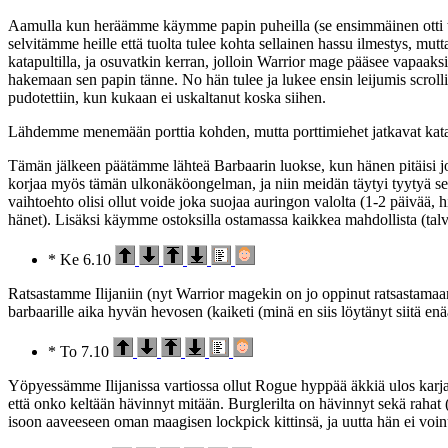
Aamulla kun heräämme käymme papin puheilla (se ensimmäinen otti taas k
selvitämme heille että tuolta tulee kohta sellainen hassu ilmestys, m
katapultilla, ja osuvatkin kerran, jolloin Warrior mage pääsee vapaaksi
hakemaan sen papin tänne. No hän tulee ja lukee ensin leijumis scrollin
pudotettiin, kun kukaan ei uskaltanut koska siihen.
Lähdemme menemään porttia kohden, mutta porttimiehet jatkavat katap
Tämän jälkeen päätämme lähteä Barbaarin luokse, kun hänen pitäisi jo 
korjaa myös tämän ulkonäköongelman, ja niin meidän täytyi tyytyä sellai
vaihtoehto olisi ollut voide joka suojaa auringon valolta (1-2 päivää, h
hänet). Lisäksi käymme ostoksilla ostamassa kaikkea mahdollista (talviv
* Ke 6.10
Ratsastamme Ilijaniin (nyt Warrior magekin on jo oppinut ratsastamaan).
barbaarille aika hyvän hevosen (kaiketi (minä en siis löytänyt siitä en
* To 7.10
Yöpyessämme Ilijanissa vartiossa ollut Rogue hyppää äkkiä ulos karjai
että onko keltään hävinnyt mitään. Burglerilta on hävinnyt sekä rahat (
isoon aaveeseen oman maagisen lockpick kittinsä, ja uutta hän ei voinu