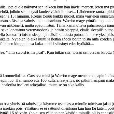
illa, jota ei ole näkynyt sen jälkeen kun hän hävisi mereen, joten nyt pi
hdä, jolloin sen tietysti kuulee väärät ihmiset... Lähdemme rantaa pit
en ja 15! minuun. Rogue torjuu kaikki nuolet, minä väistelen onnistunee
atsun selästä ja valmistautuu taisteluun. Warrior mage yrittää ampua nuo
ittavan näköinen), mutta epäonnistun. Tämä kammottava pahansuopa naur
n, sekä lopettanut verenvuodon), ja heitän sleeppiä, ekalla sleepillä puto
la (suoraan) toisen sleepin ja näistä kuudesta putoaa 5, no se yksi pääse
kalta. Nyt olen jo aika kuitti ja heitän shock boltin toista niitä kohd
ttä hänen kimppuunsa kukaan olisi viitsinyt edes hyökätä....
 "This sword is magical". Kun tutkin sitä, totean sen olevan kirottu (jo y
piä kommelluksia. Carsessa minä ja Warrior mage menemme papin luokse
en papin luo. Hän sanoo että 100 kultarahaa/yritys, no pitkin hampain 
ealerilta itselleni tekojalkaa, mutta se on sika kallis.
a yhteisistä rahoista ja käymme ostamassa minulle toimivan jalan (tosi
 miekan pois. Yllättäen se ei sattunut ollenkaan kun hän löi käteni po
 käyttää 16 päivään. (no ei sen väliä toinen käsihän minulla oli jo ennestää