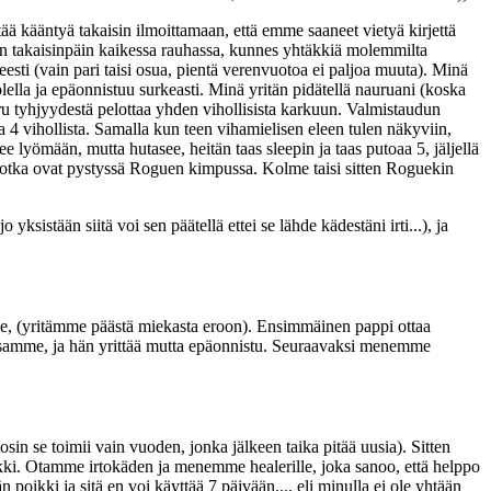
tää kääntyä takaisin ilmoittamaan, että emme saaneet vietyä kirjettä
kin takaisinpäin kaikessa rauhassa, kunnes yhtäkkiä molemmilta
sti (vain pari taisi osua, pientä verenvuotoa ei paljoa muuta). Minä
lella ja epäonnistuu surkeasti. Minä yritän pidätellä nauruani (koska
u tyhjyydestä pelottaa yhden vihollisista karkuun. Valmistaudun
aa 4 vihollista. Samalla kun teen vihamielisen eleen tulen näkyviin,
e lyömään, mutta hutasee, heitän taas sleepin ja taas putoaa 5, jäljellä
en jotka ovat pystyssä Roguen kimpussa. Kolme taisi sitten Roguekin
ksistään siitä voi sen päätellä ettei se lähde kädestäni irti...), ja
, (yritämme päästä miekasta eroon). Ensimmäinen pappi ottaa
maksamme, ja hän yrittää mutta epäonnistu. Seuraavaksi menemme
n se toimii vain vuoden, jonka jälkeen taika pitää uusia). Sitten
ikki. Otamme irtokäden ja menemme healerille, joka sanoo, että helppo
n poikki ja sitä en voi käyttää 7 päivään..., eli minulla ei ole yhtään