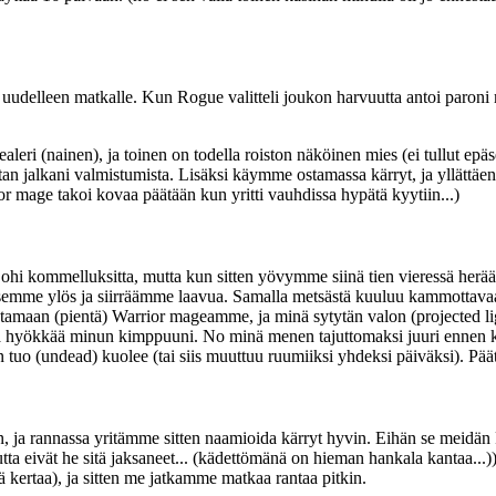
 uudelleen matkalle. Kun Rogue valitteli joukon harvuutta antoi paroni
i (nainen), ja toinen on todella roiston näköinen mies (ei tullut epäs
n jalkani valmistumista. Lisäksi käymme ostamassa kärryt, ja yllättäen
r mage takoi kovaa päätään kun yritti vauhdissa hypätä kyytiin...)
 ohi kommelluksitta, mutta kun sitten yövymme siinä tien vieressä he
usemme ylös ja siirräämme laavua. Samalla metsästä kuuluu kammottavaa 
aan (pientä) Warrior mageamme, ja minä sytytän valon (projected ligh
a ja hyökkää minun kimppuuni. No minä menen tajuttomaksi juuri ennen
loin tuo (undead) kuolee (tai siis muuttuu ruumiiksi yhdeksi päiväksi). Pä
n, ja rannassa yritämme sitten naamioida kärryt hyvin. Eihän se meidä
 eivät he sitä jaksaneet... (kädettömänä on hieman hankala kantaa...)). 
ä kertaa), ja sitten me jatkamme matkaa rantaa pitkin.