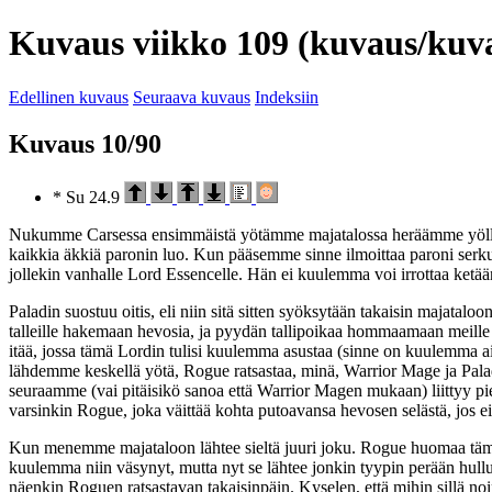
Kuvaus viikko 109 (kuvaus/kuv
Edellinen kuvaus
Seuraava kuvaus
Indeksiin
Kuvaus 10/90
* Su 24.9
Nukumme Carsessa ensimmäistä yötämme majatalossa heräämme yöllä si
kaikkia äkkiä paronin luo. Kun pääsemme sinne ilmoittaa paroni serkun 
jollekin vanhalle Lord Essencelle. Hän ei kuulemma voi irrottaa ketään 
Paladin suostuu oitis, eli niin sitä sitten syöksytään takaisin majatal
talleille hakemaan hevosia, ja pyydän tallipoikaa hommaamaan meille r
itää, jossa tämä Lordin tulisi kuulemma asustaa (sinne on kuulemma 
lähdemme keskellä yötä, Rogue ratsastaa, minä, Warrior Mage ja Paladin
seuraamme (vai pitäisikö sanoa että Warrior Magen mukaan) liittyy pie
varsinkin Rogue, joka väittää kohta putoavansa hevosen selästä, jo
Kun menemme majataloon lähtee sieltä juuri joku. Rogue huomaa tämän
kuulemma niin väsynyt, mutta nyt se lähtee jonkin tyypin perään hullun
näenkin Roguen ratsastavan takaisinpäin. Kyselen, että mihin sillä noi