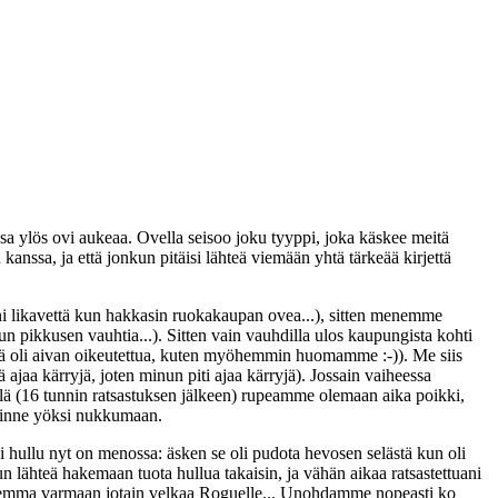
ylös ovi aukeaa. Ovella seisoo joku tyyppi, joka käskee meitä
anssa, ja että jonkun pitäisi lähteä viemään yhtä tärkeää kirjettä
lleni likavettä kun hakkasin ruokakaupan ovea...), sitten menemme
n pikkusen vauhtia...). Sitten vain vauhdilla ulos kaupungista kohti
ikä oli aivan oikeutettua, kuten myöhemmin huomamme :-)). Me siis
ajaa kärryjä, joten minun piti ajaa kärryjä). Jossain vaiheessa
llä (16 tunnin ratsastuksen jälkeen) rupeamme olemaan aika poikki,
 sinne yöksi nukkumaan.
hullu nyt on menossa: äsken se oli pudota hevosen selästä kun oli
n lähteä hakemaan tuota hullua takaisin, ja vähän aikaa ratsastettuani
li kuulemma varmaan jotain velkaa Roguelle... Unohdamme nopeasti ko