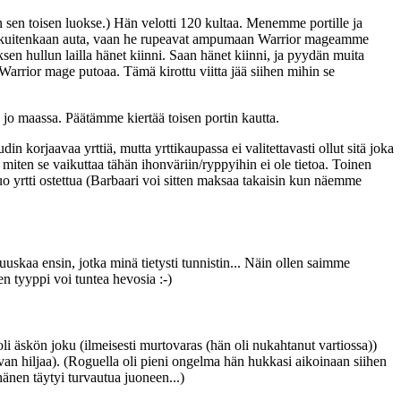
n sen toisen luokse.) Hän velotti 120 kultaa. Menemme portille ja
uhe ei kuitenkaan auta, vaan he rupeavat ampumaan Warrior mageamme
ksen hullun lailla hänet kiinni. Saan hänet kiinni, ja pyydän muita
 Warrior mage putoaa. Tämä kirottu viitta jää siihen mihin se
o maassa. Päätämme kiertää toisen portin kautta.
orjaavaa yrttiä, mutta yrttikaupassa ei valitettavasti ollut sitä joka
 miten se vaikuttaa tähän ihonväriin/ryppyihin ei ole tietoa. Toinen
 tuo yrtti ostettua (Barbaari voi sitten maksaa takaisin kun näemme
uuskaa ensin, jotka minä tietysti tunnistin... Näin ollen saimme
en tyyppi voi tuntea hevosia :-)
i äskön joku (ilmeisesti murtovaras (hän oli nukahtanut vartiossa))
ivan hiljaa). (Roguella oli pieni ongelma hän hukkasi aikoinaan siihen
änen täytyi turvautua juoneen...)