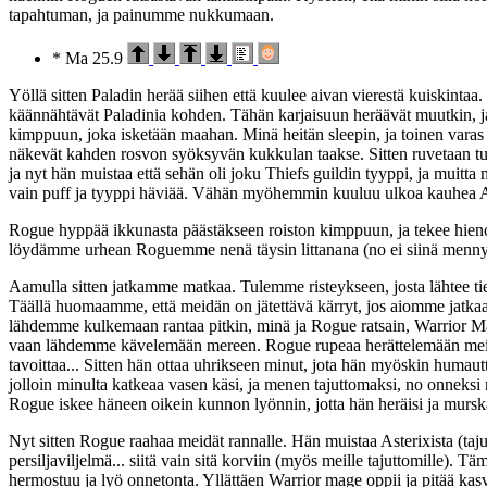
tapahtuman, ja painumme nukkumaan.
* Ma 25.9
Yöllä sitten Paladin herää siihen että kuulee aivan vierestä kuiskinta
käännähtävät Paladinia kohden. Tähän karjaisuun heräävät muutkin, j
kimppuun, joka isketään maahan. Minä heitän sleepin, ja toinen varas 
näkevät kahden rosvon syöksyvän kukkulan taakse. Sitten ruvetaan tut
ja nyt hän muistaa että sehän oli joku Thiefs guildin tyyppi, ja muitta
vain puff ja tyyppi häviää. Vähän myöhemmin kuuluu ulkoa kauhea 
Rogue hyppää ikkunasta päästäkseen roiston kimppuun, ja tekee hienon
löydämme urhean Roguemme nenä täysin littanana (no ei siinä mennyt k
Aamulla sitten jatkamme matkaa. Tulemme risteykseen, josta lähtee ti
Täällä huomaamme, että meidän on jätettävä kärryt, jos aiomme jatkaa 
lähdemme kulkemaan rantaa pitkin, minä ja Rogue ratsain, Warrior M
vaan lähdemme kävelemään mereen. Rogue rupeaa herättelemään meitä, e
tavoittaa... Sitten hän ottaa uhrikseen minut, jota hän myöskin humau
jolloin minulta katkeaa vasen käsi, ja menen tajuttomaksi, no onneksi 
Rogue iskee häneen oikein kunnon lyönnin, jotta hän heräisi ja murs
Nyt sitten Rogue raahaa meidät rannalle. Hän muistaa Asterixista (tajut
persiljaviljelmä... siitä vain sitä korviin (myös meille tajuttomille). 
hermostuu ja lyö onnetonta. Yllättäen Warrior mage oppii ja pitää kasv