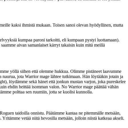
 meille kaksi ihmistä mukaan. Toisen sanoi olevan hyödyllinen, mutta
elvyyksiä kumpaa paroni tarkoitti, eli kumpaan pystyi luottamaan).
 saamme aivan samanlaiset kärryt takaisin kuin mitä meillä
räämme yöllä siihen että olemme hukkua. Olimme pistäneet laavumme
naurua, jota Warrior mage lähtee tutkimaan. Hän löytääkin jotain ja
t), löydämme sekä hänet että jonkun mustan varjon, joka pureskelee
 kuin ehdin heittää isomman valon. No Warrior mage päättää vähän
ätämme polttaa sen ruumiin, jotta se kuolisi kunnolla.
n Roguen taidoilla onnistu. Päätämme kantaa ne pitemmälle metsään,
Yritämme vetää niitä hevosilla metsään, jolloin niistä katkeaa akseli.