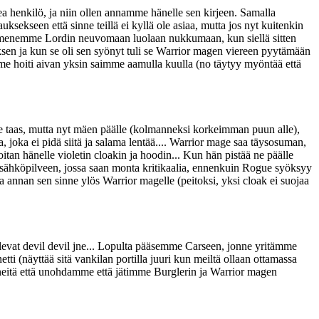
a henkilö, ja niin ollen annamme hänelle sen kirjeen. Samalla
ksekseen että sinne teillä ei kyllä ole asiaa, mutta jos nyt kuitenkin
 ja menemme Lordin neuvomaan luolaan nukkumaan, kun siellä sitten
ksen ja kun se oli sen syönyt tuli se Warrior magen viereen pyytämään
emme hoiti aivan yksin saimme aamulla kuulla (no täytyy myöntää että
e taas, mutta nyt mäen päälle (kolmanneksi korkeimman puun alle),
 joka ei pidä siitä ja salama lentää.... Warrior mage saa täysosuman,
itan hänelle violetin cloakin ja hoodin... Kun hän pistää ne päälle
dun sähköpilveen, jossa saan monta kritikaalia, ennenkuin Rogue syöksyy
 annan sen sinne ylös Warrior magelle (peitoksi, yksi cloak ei suojaa
vat devil devil jne... Lopulta pääsemme Carseen, jonne yritämme
tti (näyttää sitä vankilan portilla juuri kun meiltä ollaan ottamassa
neitä että unohdamme että jätimme Burglerin ja Warrior magen